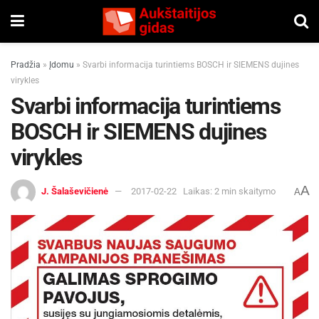
Pradžia
»
Įdomu
»
Svarbi informacija turintiems BOSCH ir SIEMENS dujines
virykles
Svarbi informacija turintiems
BOSCH ir SIEMENS dujines
virykles
A
J. Šalaševičienė
2017-02-22
Laikas: 2 min skaitymo
A