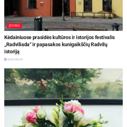
2026-08-05
ĮDOMU
Kėdainiuose prasidės kultūros ir istorijos festivalis
„Radviliada“ ir papasakos kunigaikščių Radvilų
istoriją
2026-08-04