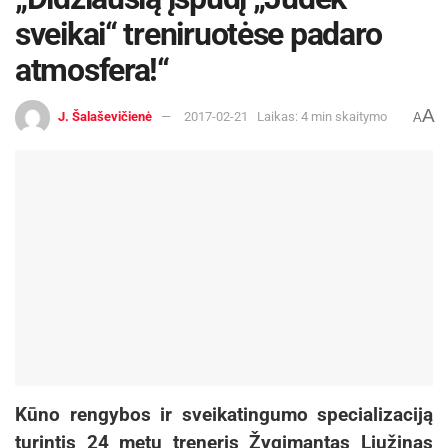
sveikai“ treniruotėse padaro
atmosfera!“
A
J. Šalaševičienė
2017-02-21
Laikas: 4 min skaitymo
A
Kūno rengybos ir sveikatingumo specializaciją
turintis 24 metų treneris Žygimantas Liužinas