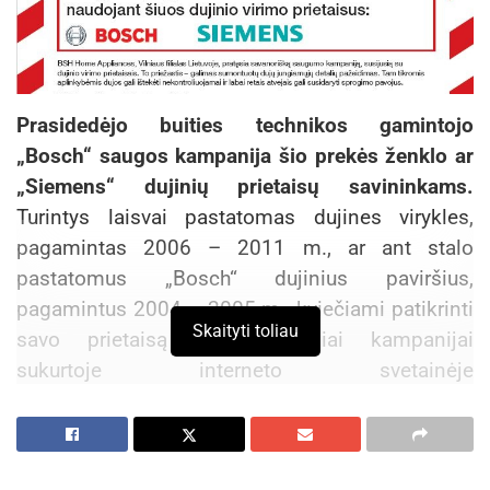
Prasidedėjo buities technikos gamintojo
„Bosch“ saugos kampanija šio prekės ženklo ar
„Siemens“ dujinių prietaisų savininkams.
Turintys laisvai pastatomas dujines virykles,
pagamintas 2006 – 2011 m., ar ant stalo
pastatomus „Bosch“ dujinius paviršius,
pagamintus 2004 – 2005 m., kviečiami patikrinti
Skaityti toliau
savo prietaisą specialiai šiai kampanijai
sukurtoje interneto svetainėje
www.gascookingsafety.com arba skambinant
klientų aptarnavimo tarnybai (numeris Lietuvoje
– 8 700 55595).