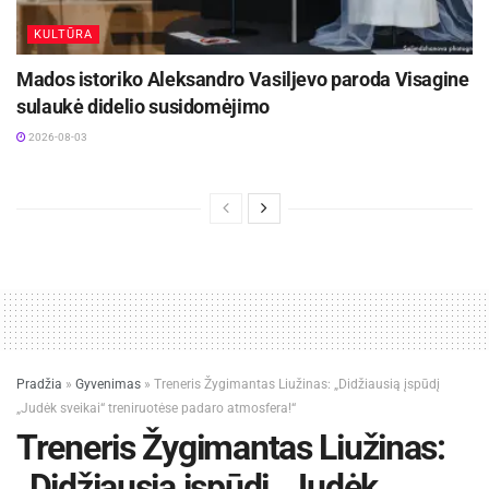
KULTŪRA
Mados istoriko Aleksandro Vasiljevo paroda Visagine
sulaukė didelio susidomėjimo
2026-08-03
Pradžia
»
Gyvenimas
»
Treneris Žygimantas Liužinas: „Didžiausią įspūdį
„Judėk sveikai“ treniruotėse padaro atmosfera!“
Treneris Žygimantas Liužinas:
„Didžiausią įspūdį „Judėk