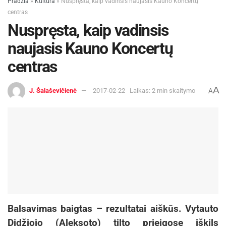
Pradžia
»
Kultūra
»
Nuspręsta, kaip vadinsis naujasis Kauno Koncertų
centras
Nuspręsta, kaip vadinsis
naujasis Kauno Koncertų
centras
A
J. Šalaševičienė
2017-02-22
Laikas: 2 min skaitymo
A
Balsavimas baigtas – rezultatai aiškūs. Vytauto
Didžiojo (Aleksoto) tilto prieigose iškils