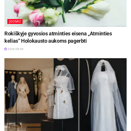
ĮDOMU
Rokiškyje gyvosios atminties eisena „Atminties
kelias“ Holokausto aukoms pagerbti
2026-08-04