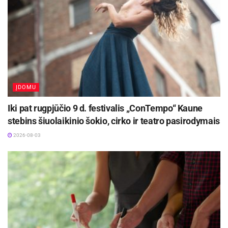
Kėdainiuose prasidės kultūros ir istorijos
festivalis „Radviliada“ ir papasakos kunigaikščių
Radvilų istoriją
2026-08-04
ĮDOMU
Iki pat rugpjūčio 9 d. festivalis „ConTempo“ Kaune
stebins šiuolaikinio šokio, cirko ir teatro pasirodymais
2026-08-03
-
+
1
1