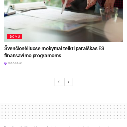
ĮDOMU
Švenčionėliuose mokymai teikti paraiškas ES
Monika Pivoraitė
finansavimo programoms
2026-08-01
Projektų vadovė
AD VERUM