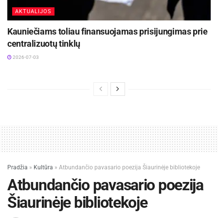
AKTUALIJOS
Kauniečiams toliau finansuojamas prisijungimas prie
centralizuotų tinklų
2026-07-03
Pradžia
»
Kultūra
»
Atbundančio pavasario poezija Šiaurinėje bibliotekoje
Atbundančio pavasario poezija
Šiaurinėje bibliotekoje