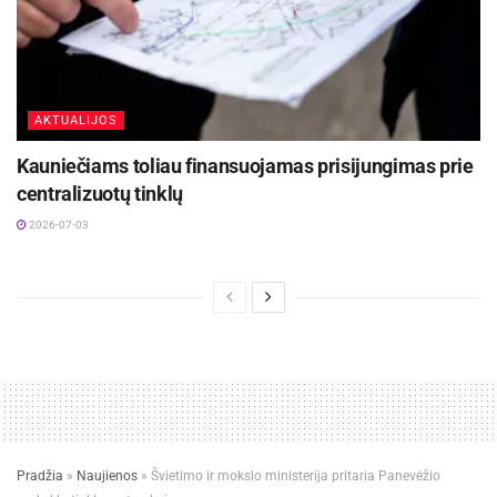
AKTUALIJOS
Kauniečiams toliau finansuojamas prisijungimas prie
centralizuotų tinklų
2026-07-03
Pradžia
»
Naujienos
»
Švietimo ir mokslo ministerija pritaria Panevėžio