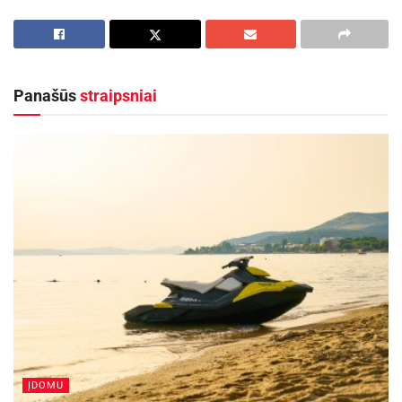
Tad, kaip sustabdyti nors akimirką, kad per šias
šv. Velykas drauge su šeima galėtumėte niekur
neskubėti, pasišnekučiuoti iki soties ir dalytis
geromis emocijomis?
Panašūs
straipsniai
Mes tapome žmogaus laiką neva taupančių
šiuolaikinių technologijų įkaitais. Norime vis
daugiau nuveikti: dirbti, mokytis, kurti namus,
auginti vaikus, užsiimti savo pomėgiais, žiūrėti
gerus filmus, vaikščioti į teatrą ar koncertus,
linksmintis, leisti laiką su draugais ir t.t. Darbų ir
veiklų tik daugėja, tai tampa vis didesnio mūsų
laiko trūkumo priežastimi, suteikiančia gyvenimui
didelį pagreitį, tačiau laiko mums visiem duota
tiek pat, tos pačios 24 valandos. Kai viskas
daroma skubant ir paviršutiniškai, neįdedant
ĮDOMU
širdies, daugelis susimąstome, ar negyvename