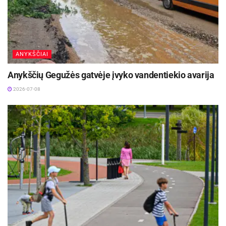
ANYKŠČIAI
Anykščių Gegužės gatvėje įvyko vandentiekio avarija
2026-07-08