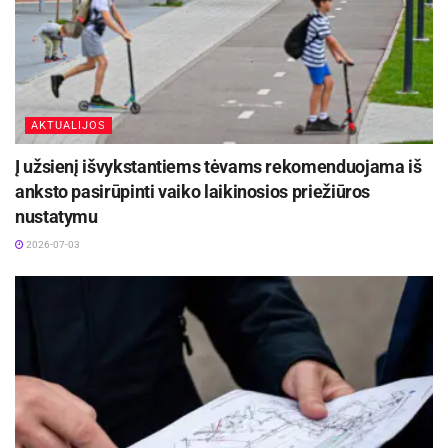
AKTUALIJOS
Į užsienį išvykstantiems tėvams rekomenduojama iš
anksto pasirūpinti vaiko laikinosios priežiūros
nustatymu
2026-07-03