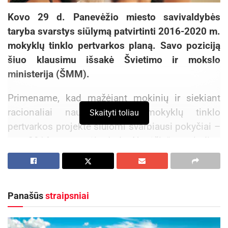
Kovo 29 d. Panevėžio miesto savivaldybės
taryba svarstys siūlymą patvirtinti 2016-2020 m.
mokyklų tinklo pertvarkos planą. Savo poziciją
šiuo klausimu išsakė Švietimo ir mokslo
ministerija (ŠMM).
Primename, kad mažėjant mokinių ir siekiant
racionaliai naudoti lėšas mokyklų tinklo
Skaityti toliau
pertvarkos projekte siūlomi svarbiausi pokyčiai –
nuo 2016 m. rugsėjo 1 d. „Nevėžio“ pagrindinę
mokyklą prijungti prie „Vyturio“, Jaunimo – prie
Suaugusiųjų mokymo centro (SMC).
ŠMM nuomone, 2016-2020 m. mokyklų tinklo
Panašūs
straipsniai
pertvarkos projekte išsamiai išanalizuota
mokyklų būklė, privalumai, trūkumai ir grėsmės.