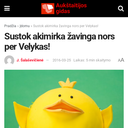
Pradžia
»
Įdomu
»
Sustok akimirka žavinga nors per Velykas!
Sustok akimirka žavinga nors
per Velykas!
A
J. Šalaševičienė
2016-03-25
Laikas: 5 min skaitymo
A