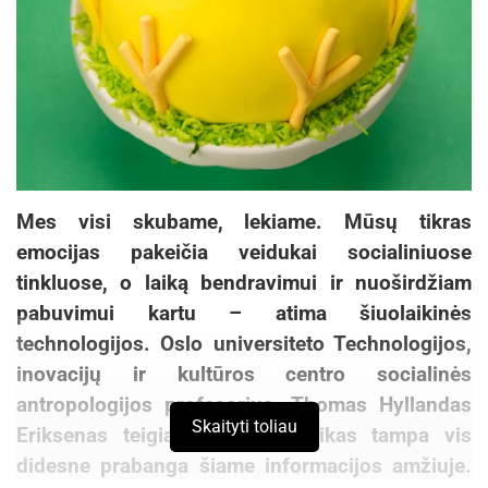
Mes visi skubame, lekiame. Mūsų tikras
emocijas pakeičia veidukai socialiniuose
tinkluose, o laiką bendravimui ir nuoširdžiam
pabuvimui kartu – atima šiuolaikinės
technologijos. Oslo universiteto Technologijos,
inovacijų ir kultūros centro socialinės
antropologijos profesorius, Thomas Hyllandas
Skaityti toliau
Eriksenas teigia, kad lėtas laikas tampa vis
didesne prabanga šiame informacijos amžiuje.