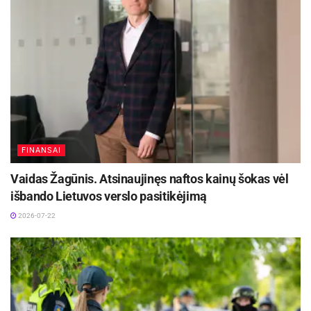
Kartu ministerija priminė, kad sprendimai
reorganizuoti vieną ar kitą įstaigą yra
Savivaldybės prerogatyva.
Aktualios
naujienos
DHL perka „Venipak“ grupę: stiprins pozicijas
Baltijos šalyse
FINANSAI
2026-07-28
Vaidas Žagūnis. Atsinaujinęs naftos kainų šokas vėl
Europos Sąjungos sankcijos „Mere“ tinklo
išbando Lietuvos verslo pasitikėjimą
savininkams: ekonominio saugumo ir solidarumo
su Ukraina užtikrinimas
2026-07-22
2026-07-25
ŠMM nuomone, nekomplektuojant 1-ųjų klasių
Senvagės progimnazijoje ir nuo 2018 m. ją
prijungus prie kitos ugdymo įstaigos vėlgi būtų