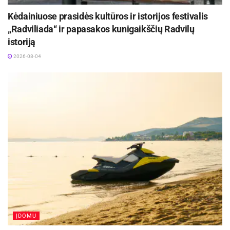
Kėdainiuose prasidės kultūros ir istorijos festivalis
„Radviliada“ ir papasakos kunigaikščių Radvilų
istoriją
2026-08-04
ĮDOMU