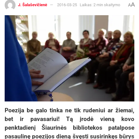
A
J. Šalaševičienė
2016-03-25
Laikas: 2 min skaitymo
A
Poezija be galo tinka ne tik rudeniui ar žiemai,
bet ir pavasariui! Tą įrodė vieną kovo
penktadienį Šiaurinės bibliotekos patalpose
pasaulinę poezijos dieną švęsti susirinkęs būrys