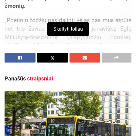
žmonių.
„Poetiniu žodžiu pasidalinti vėjas pas mus atpūtė
net tris žavias šviesiaplaukes: jonaviškę Eglę
Skaityti toliau
Miliušytę-Brazdžiūnę (slapyvardžiu Egmile),
alytiškę Virginiją Kuncaitę Kuzmickienę
(slapyvardžiu Vėjūnė) bei kaunietę Liną
Petrusevičienę“ – viešnias pristatė bibliotekos
vedėja Danutė Zuozienė.
Panašūs
straipsniai
Kas jos, šios žavios ir kūrybingos moterys? Be
abejo, galima išvardinti kiekvienos biografijos
detales, tačiau, anot Eglės, už jas kalba jų
kūriniai, tad nenuostabu, jog tądien joms su
publika bendrauti labiau patiko eilėraščio balsu.
Aktualios
naujienos