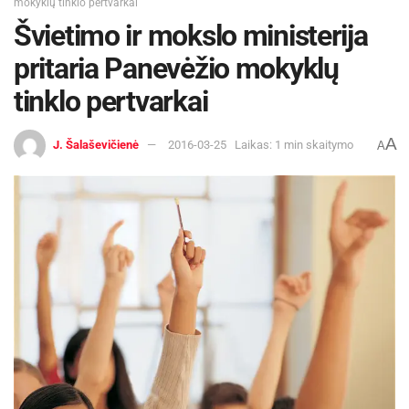
mokyklų tinklo pertvarkai
Švietimo ir mokslo ministerija
pritaria Panevėžio mokyklų
tinklo pertvarkai
A
J. Šalaševičienė
2016-03-25
Laikas: 1 min skaitymo
A