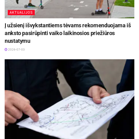
AKTUALIJOS
Į užsienį išvykstantiems tėvams rekomenduojama iš
anksto pasirūpinti vaiko laikinosios priežiūros
nustatymu
2026-07-03