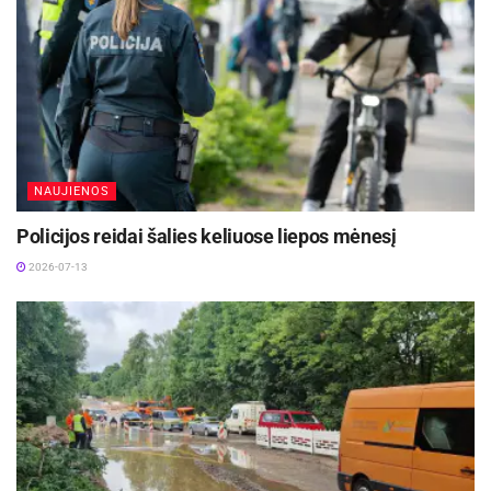
racionaliau naudojamos lėšos ir patalpos.
Ryšių su visuomene skyrius
NAUJIENOS
Policijos reidai šalies keliuose liepos mėnesį
2026-07-13