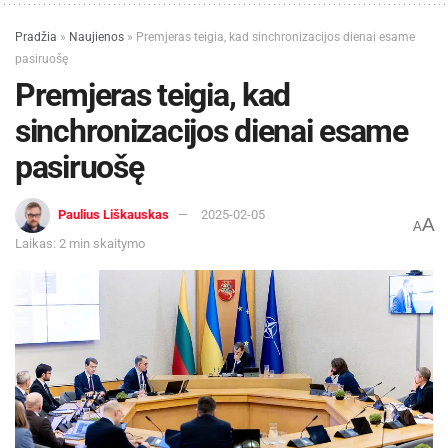
Pradžia
»
Naujienos
»
Premjeras teigia, kad sinchronizacijos dienai esame
pasiruošę
Premjeras teigia, kad
sinchronizacijos dienai esame
pasiruošę
Paulius Liškauskas
2025-02-05
A
A
Laikas: 2 min skaitymo