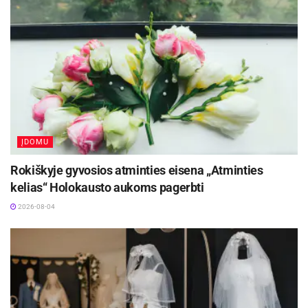
ĮDOMU
Rokiškyje gyvosios atminties eisena „Atminties
kelias“ Holokausto aukoms pagerbti
2026-08-04