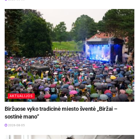
rekomenduojama atlikti esant ne žemesnei, nei 5
laipsnių temperatūrai”, – pasakoja D. Kalibatas.
Aktualios
naujienos
Panevėžys stiprina verslo ryšius su Jungtine
Karalyste
2026-08-06
Patogesnės kelionės elektriniais traukiniais iš
Radviliškio – jau šį rudenį
2026-08-05
AKTUALIJOS
Biržuose vyko tradicinė miesto šventė „Biržai –
sostinė mano“
Pasak eksperto, statybose atsiranda vis
2026-08-05
modernesnių sprendimų. Pavyzdžiui, į betoną
įmaišomos medžiagos, kurios leidžia dirbti