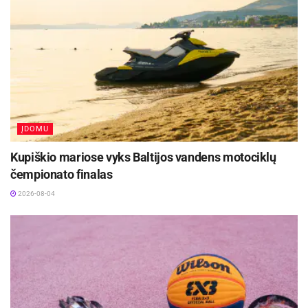
ĮDOMU
Kupiškio mariose vyks Baltijos vandens motociklų
čempionato finalas
2026-08-04