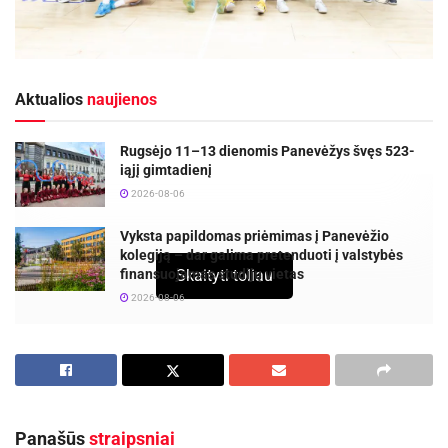
Aktualios
naujienos
Rugsėjo 11–13 dienomis Panevėžys švęs 523-
iąjį gimtadienį
2026-08-06
Vyksta papildomas priėmimas į Panevėžio
kolegiją – dar galima pretenduoti į valstybės
finansuojamas studijų vietas
Skaityti toliau
2026-08-06
Jau šį šeštadienį, vasario 8 d., geriausi Panevėžio
sporto centro krepšininkai su treneriais skubės į
Kėdainius, kur vyks kasmet rengiamas
Panašūs
straipsniai
svarbiausias Moksleivių krepšinio lygos (LIDL-