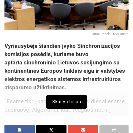
Laima Penek, LRVK nuotr.
Vyriausybėje šiandien įvyko Sinchronizacijos
komisijos posėdis, kuriame buvo
aptarta sinchroninio Lietuvos susijungimo su
kontinentinės Europos tinklais eiga ir valstybės
elektros energetikos sistemos infrastruktūros
atsparumo užtikrinimas.
„Esame tikri, kad sinchronizacijos dienai esame
Skaityti toliau
pasiruošę. Algoritmai, kaip reaguoti net ir į
netikėtus įvykius, galimus gedimus ar sutrikimus,
taip pat paruošti. Galime užtikrinti, kad nė vienu