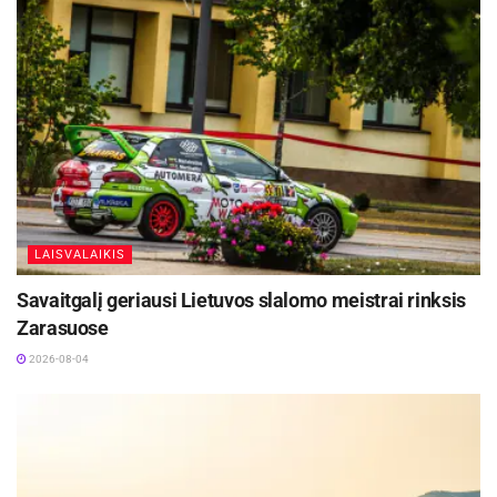
Žymos:
Panevėžio sporto centras
LAISVALAIKIS
Savaitgalį geriausi Lietuvos slalomo meistrai rinksis
Zarasuose
2026-08-04