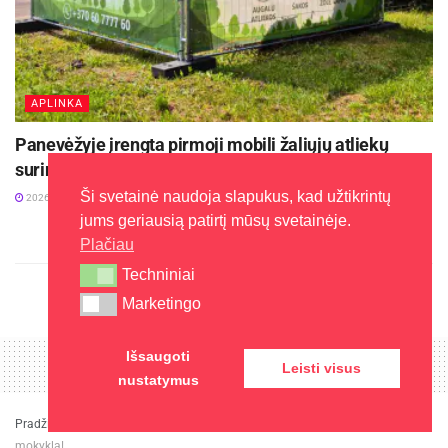
APLINKA
Panevėžyje įrengta pirmoji mobili žaliųjų atliekų
surinkimo stotelė
Ši svetainė naudoja slapukus, kad užtikrintų
2026-08-03
jums geriausią patirtį mūsų svetainėje.
Plačiau
Techniniai
Techniniai
Marketingo
Marketingo
Išsaugoti
Leisti visus
nustatymus
Pradžia
»
Naujienos
»
Reikalingi sprendimai šalies mastu: iš telefonų – į
mokyklą!