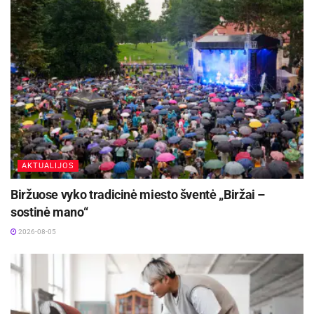
rizikos, pasirengta skirtingiems scenarijams.
Nenutrūkstamas elektros tiekimas vartotojams
bus užtikrintas izoliuoto darbo bandymo ir
sinchroninio prisijungimo metu.
Aktualios
naujienos
Iki dešimtadalio skubiosios medicinos pagalbos
paslaugų galės būti suteiktos išplėstinės
AKTUALIJOS
praktikos slaugytojų
2026-08-06
Biržuose vyko tradicinė miesto šventė „Biržai –
sostinė mano“
Rugpjūčio 11-ąją Utenoje vyks nacionalinės
„Maisto banko“ civilinės saugos pratybos
2026-08-05
2026-08-06
Komisija taip pat kalbėjo apie pasikartojančius
ypatingos svarbos infrastruktūros objektų