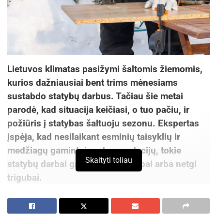
Lietuvos klimatas pasižymi šaltomis žiemomis,
kurios dažniausiai bent trims mėnesiams
sustabdo statybų darbus. Tačiau šie metai
parodė, kad situacija keičiasi, o tuo pačiu, ir
požiūris į statybas šaltuoju sezonu. Ekspertas
įspėja, kad nesilaikant esminių taisyklių ir
medžiagų gamintojų rekomendacijų, tokie
Skaityti toliau
statybų darbai gali atsieiti dvigubai arba netgi
trigubai.