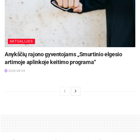
gamintojo žadėtų 20-ies tarnaus tik 10 metų. Bet
kuriuo atveju, reikėtų dėmesį kreipti ne į darbų
metu esančią temperatūrą, bet ir į tai ar nėra
įšalusi konstrukcija”, – įspėja D. Kalibatas.
AKTUALIJOS
Anykščių rajono gyventojams „Smurtinio elgesio
Specialistas primena, kad tiek vasarą, tiek žiemą
artimoje aplinkoje keitimo programa“
visas statybines medžiagas reikėtų laikyti pagal
2026-08-04
gamintojo nurodymus ir sandėliuoti tinkamai.
Kitas svarbus aspektas – dirbant statybose reikia
atsižvelgti ne tik į žinias, bet ir į darbų
technologijas bei gamintojo parametrus.
„Nesilaikant esminių taisyklių, pasekmės gali