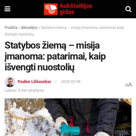
Pradžia
»
Aktualijos
»
Statybos žiemą – misija įmanoma: patarimai, kaip
išvengti nuostolių
Statybos žiemą – misija
įmanoma: patarimai, kaip
išvengti nuostolių
Paulius Liškauskas
2025-02-06
A
A
Laikas: 3 min skaitymo