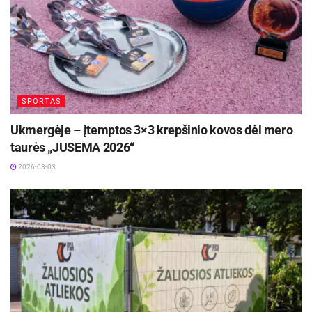
SPORTAS
Ukmergėje – įtemptos 3×3 krepšinio kovos dėl mero
taurės „JUSEMA 2026“
2026-08-03