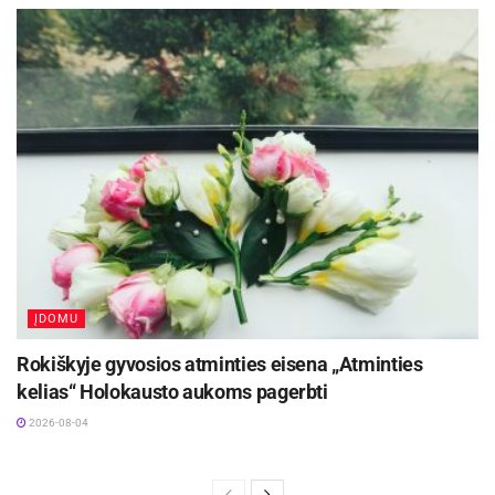
ĮDOMU
Rokiškyje gyvosios atminties eisena „Atminties
kelias“ Holokausto aukoms pagerbti
2026-08-04