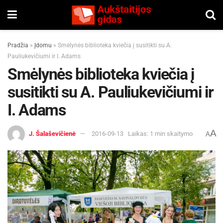
Pradžia
»
Įdomu
»
Smėlynės biblioteka kviečia į susitikti su A.
Pauliukevičiumi ir I. Adams
Smėlynės biblioteka kviečia į
susitikti su A. Pauliukevičiumi ir
I. Adams
A
J. Šalaševičienė
2016-09-13
Laikas: 1 min skaitymo
A