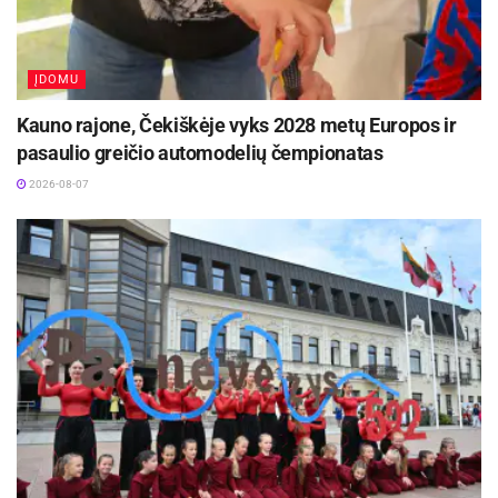
ĮDOMU
Kauno rajone, Čekiškėje vyks 2028 metų Europos ir
pasaulio greičio automodelių čempionatas
2026-08-07
telkiasi agroverslo paslaugas.
Labiausiai meras pasidžiaugė Kauno rajono
gyventojų bendryste. „Kauno rajono
bendruomenė išsiskiria bendrumo jausmu“, –
tvirtino V. Makūnas. Jis apdovanojo gražiausių
sodybų savininkus, bitininką Andrių Bučių už
lietuviškų tradicijų išsaugojimą plėtojant
bitininkystę bei tris ūkininkus: Česlovą Tallat–
Kelpšą – už pažangų ūkininkavimą ir aktyvų