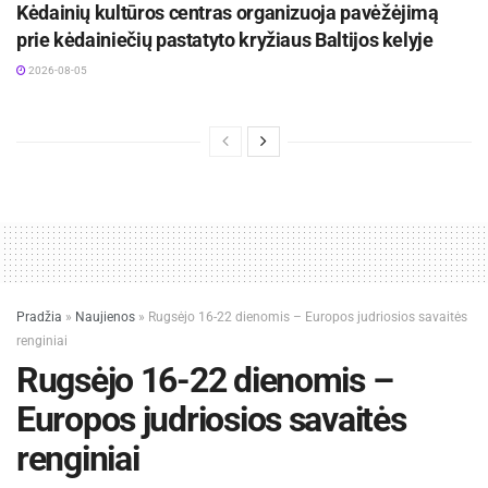
Kėdainių kultūros centras organizuoja pavėžėjimą
prie kėdainiečių pastatyto kryžiaus Baltijos kelyje
2026-08-05
kiemelyje
Pradžia
»
Naujienos
»
Rugsėjo 16-22 dienomis – Europos judriosios savaitės
renginiai
Rugsėjo 16-22 dienomis –
Europos judriosios savaitės
renginiai
atliko kultūrinį rentgeną. Pavyzdžiui, įkišus koją į