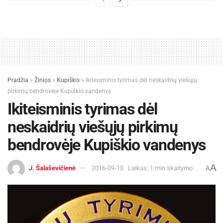
Pradžia
»
Žinios
»
Kupiškis
»
Ikiteisminis tyrimas dėl neskaidrių viešųjų
pirkimų bendrovėje Kupiškio vandenys
Ikiteisminis tyrimas dėl
neskaidrių viešųjų pirkimų
bendrovėje Kupiškio vandenys
A
J. Šalaševičienė
2016-09-13
Laikas: 1 min skaitymo
A