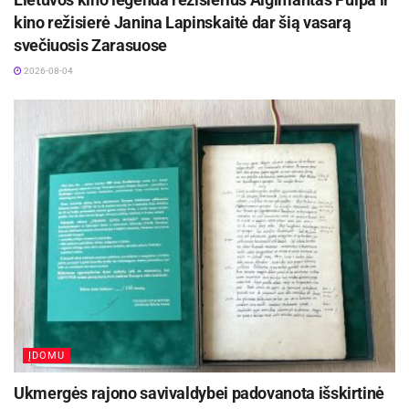
kino režisierė Janina Lapinskaitė dar šią vasarą
svečiuosis Zarasuose
2026-08-04
ĮDOMU
Ukmergės rajono savivaldybei padovanota išskirtinė