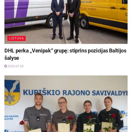
LIETUVA
DHL perka „Venipak“ grupę: stiprins pozicijas Baltijos
šalyse
2026-07-28