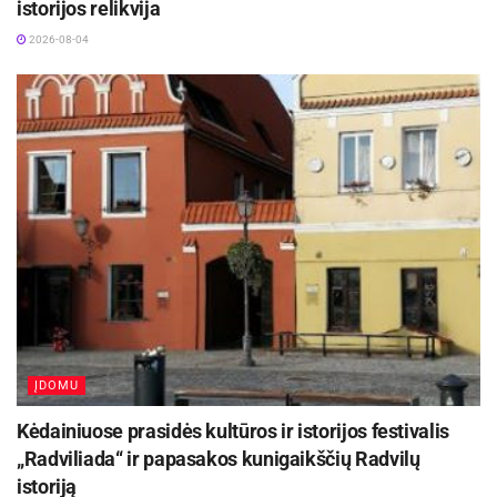
istorijos relikvija
2026-08-04
ĮDOMU
Kėdainiuose prasidės kultūros ir istorijos festivalis
„Radviliada“ ir papasakos kunigaikščių Radvilų
istoriją