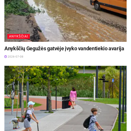
kilo, kai ji tvarkydama namus stipriai suspaudė
nukritusį raudonos pelargonijos žiedlapį.
ANYKŠČIAI
Anykščių Gegužės gatvėje įvyko vandentiekio avarija
2026-07-08
„Esame nei kaimiečiai, nei miestiečiai –
gyvename šalia Kauno“, – kodėl savąjį kiemelį