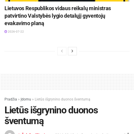
Lietuvos Respublikos vidaus reikalų ministras
patvirtino Valstybės lygio detalųjį gyventojų
evakavimo planą
2026-07-22
Pradžia
»
Įdomu
»
Lietūs išgrynino duonos šventumą
Lietūs išgrynino duonos
šventumą