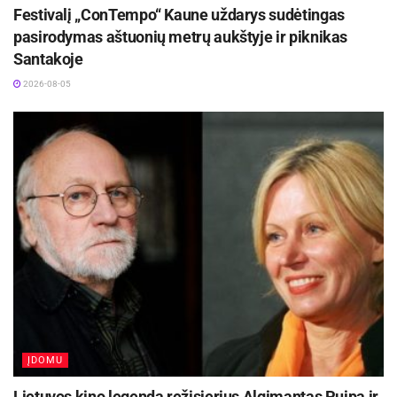
Festivalį „ConTempo“ Kaune uždarys sudėtingas
pasirodymas aštuonių metrų aukštyje ir piknikas
Santakoje
2026-08-05
ĮDOMU
Lietuvos kino legenda režisierius Algimantas Puipa ir