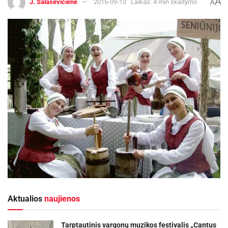
A
J. Šalaševičienė
2016-09-13
Laikas: 4 min skaitymo
A
Aktualios
naujienos
Tarptautinis vargonų muzikos festivalis „Cantus