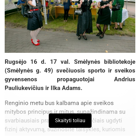
Rugsėjo 16 d. 17 val. Smėlynės bibliotekoje
(Smėlynės g. 49) svečiuosis sporto ir sveikos
gyvensenos propaguotojai Andrius
Pauliukevičius ir Ilka Adams.
Renginio metu bus kalbama apie sveikos
mitybos principus ir mitus, supažindinama su
svarbiausiais pratimais, padedančiais ugdyti
Skaityti toliau
fizinį aktyvumą, sužinosite taisykles, kuriomis
vadovaujantis galima gyventi sveikiau ir atrodyti