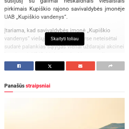
susijusį su galimai neskaidriais viešaisiais
pirkimais Kupiškio rajono savivaldybės įmonėje
UAB „Kupiškio vandenys“.
Įtariama, kad savivaldybės įmonė „Kupiškio
vandenys“ viešųjų pirkimų konkurse neteisėtai
Skaityti toliau
sudarė palankias sąlygas vienai uždarajai akcinei
bendrovei. Už išskirtinai palankių sprendimų
priėmimą galimai buvo atsilyginta kyšiu
„Kupiškio vandenų“ direktoriui. Jis sulaikytas
dviem paroms.
Panašūs
straipsniai
Aktualios
naujienos
Pavogtas automobilis BMW X6
2026-08-10