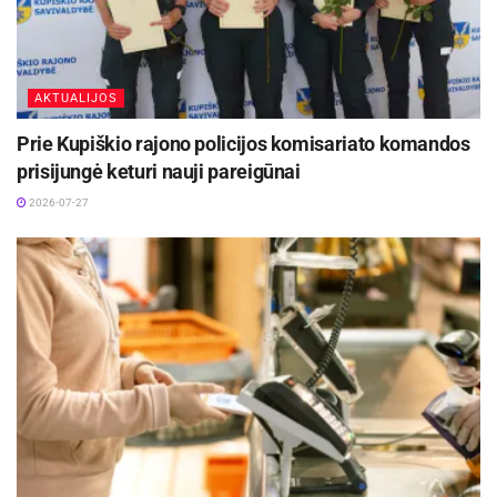
AKTUALIJOS
Prie Kupiškio rajono policijos komisariato komandos
prisijungė keturi nauji pareigūnai
2026-07-27