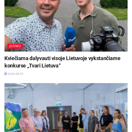
ĮDOMU
Kviečiama dalyvauti visoje Lietuvoje vykstančiame
konkurse „Tvari Lietuva“
2026-08-07
neraginti pakilo nuo suolų. Taigi pirmą kartą per
17 metų, kai vyksta ši šventė, duonelę pagerbė
ne tik tyliai pritardami gražiems iš scenos
sklindantiems žodžiams apie ją – dar ir
atsistodami, kaip atsistojama pagerbiant Dievą
bažnyčioje ar karalius.