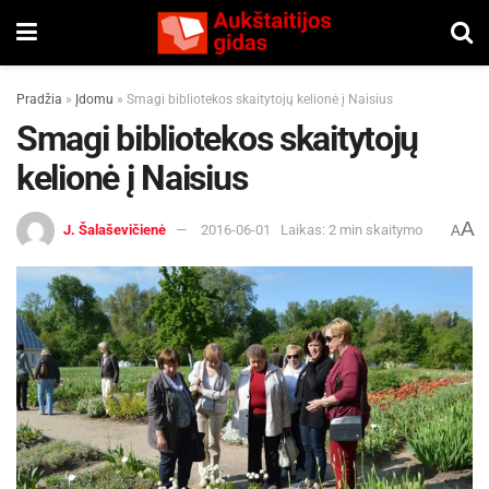
Pradžia
»
Įdomu
»
Smagi bibliotekos skaitytojų kelionė į Naisius
Smagi bibliotekos skaitytojų
kelionė į Naisius
A
J. Šalaševičienė
2016-06-01
Laikas: 2 min skaitymo
A