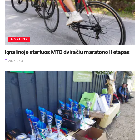
IGNALINA
Ignalinoje startuos MTB dviračių maratono II etapas
2026-07-31