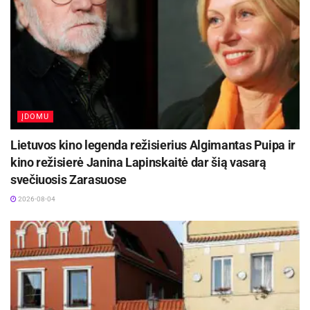
ĮDOMU
Lietuvos kino legenda režisierius Algimantas Puipa ir
kino režisierė Janina Lapinskaitė dar šią vasarą
svečiuosis Zarasuose
2026-08-04