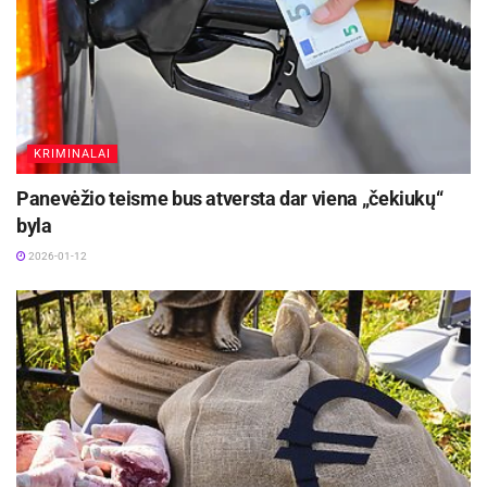
Darbo partijos narius, kad jie veiktų koncerno
interesais.
KRIMINALAI
Panevėžio teisme bus atversta dar viena „čekiukų“
byla
2026-01-12