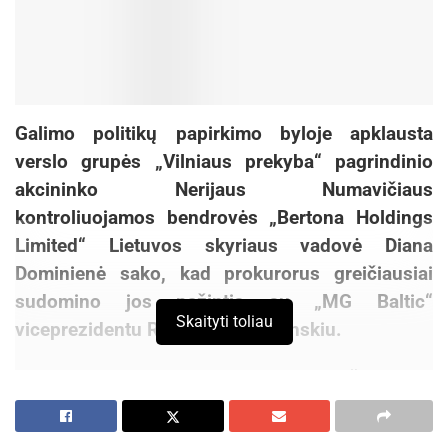
Indrė Lašinytė
Galimo politikų papirkimo byloje apklausta
verslo grupės „Vilniaus prekyba“ pagrindinio
akcininko Nerijaus Numavičiaus
kontroliuojamos bendrovės „Bertona Holdings
Limited“ Lietuvos skyriaus vadovė Diana
Dominienė sako, kad prokurorus greičiausiai
sudomino jos pažintis su „MG Baltic“
Skaityti toliau
viceprezidentu Raimondu Kurlianskiu.
„Apklausos komentuoti negaliu, tačiau esu
įsitikinusi, kad esu apklausta tik dėl to, kad
pažįstu Raimondą Kurlianskį, su kuriuo mane