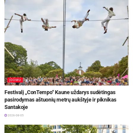
glazūrų spalvos ir už jų slypinti kūrėjos dvasia.
Paroda Galerijoje XX bus eksponuojama iki
birželio 21 d.
Parengė Ryšių su visuomene skyrius
Aktualios
naujienos
ĮDOMU
Prasidėjo Respublikinis tapytojų pleneras
„Kėdainiai abipus Nevėžio“!
Festivalį „ConTempo“ Kaune uždarys sudėtingas
2026-08-07
pasirodymas aštuonių metrų aukštyje ir piknikas
Santakoje
Rugsėjo 11–13 dienomis Panevėžys švęs 523-
iąjį gimtadienį
2026-08-05
2026-08-06