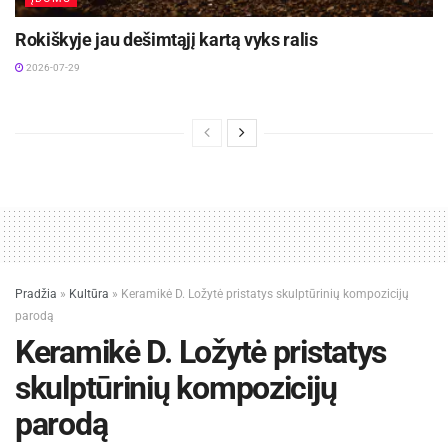
Rokiškyje jau dešimtąjį kartą vyks ralis
2026-07-29
Pradžia
»
Kultūra
»
Keramikė D. Ložytė pristatys skulptūrinių kompozicijų
parodą
Keramikė D. Ložytė pristatys
skulptūrinių kompozicijų
parodą