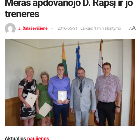
Meras apdovanojo D. Rapšį ir jo
treneres
A
J. Šalaševičienė
2016-05-31
Laikas: 1 min skaitymo
A
Aktualios
naujienos