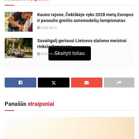
Kauno rajone, Čekiškėje vyks 2028 metų Europos
ir pasaulio greičio automodelių čempionatas
2026-08-07
Savaitgalį geriausi Lietuvos slalomo meistrai
rinksis Zarasuose
Skaityti toliau
2026-08-04
Šiandien Panevėžio miesto meras Rytis
Račkauskas padėkos raštą įteikė plaukikui Danui
Rapšiui, Europos plaukimo čempionate
laimėjusiam III vietą.
Panašūs
straipsniai
„Sveikinu už puikų rezultatą, už Lietuvos ir
Panevėžio miesto garsinimą bei linkiu sėkmės
olimpiadoje“, – įteikdamas padėką sakė meras