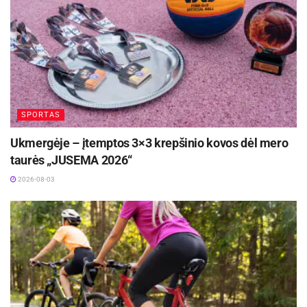
SPORTAS
Ukmergėje – įtemptos 3×3 krepšinio kovos dėl mero
taurės „JUSEMA 2026“
2026-08-03