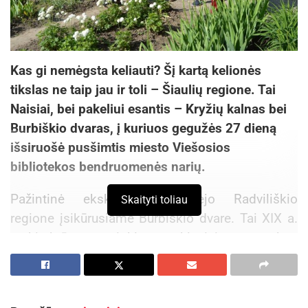
Kas gi nemėgsta keliauti? Šį kartą kelionės
tikslas ne taip jau ir toli – Šiaulių regione. Tai
Naisiai, bei pakeliui esantis – Kryžių kalnas bei
Burbiškio dvaras, į kuriuos gegužės 27 dieną
išsiruošė pusšimtis miesto Viešosios
bibliotekos bendruomenės narių.
Pažintinė ekskursija prasidėjo Radviliškio
Skaityti toliau
regione įsikūrusiame Burbiškio dvare. Tai XIX a.
architektūros paminklas, neoklasicizmo epochos
perlas, užburiantis subtilumu ir elegancija.
Aktualios
naujienos