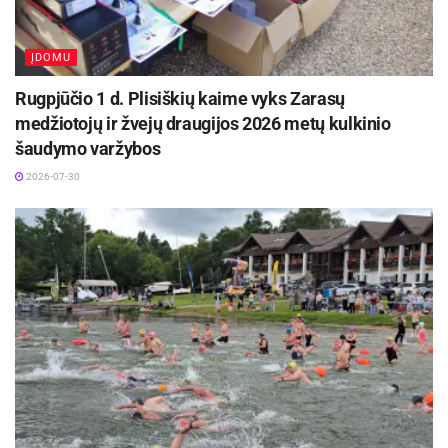
ĮDOMU
Rugpjūčio 1 d. Plisiškių kaime vyks Zarasų
medžiotojų ir žvejų draugijos 2026 metų kulkinio
šaudymo varžybos
2026-07-30