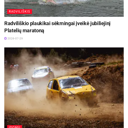
RADVILIŠKIS
Radviliškio plaukikai sėkmingai įveikė jubiliejinį
Platelių maratoną
2026-07-29
ĮDOMU