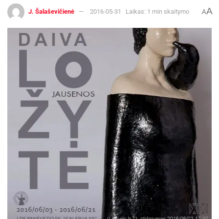
A
J. Šalaševičienė
2016-05-31
Laikas: 1 min skaitymo
A