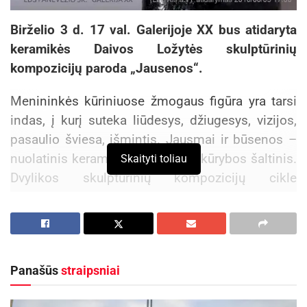
Birželio 3 d. 17 val. Galerijoje XX bus atidaryta
keramikės Daivos Ložytės skulptūrinių
kompozicijų paroda „Jausenos“.
Menininkės kūriniuose žmogaus figūra yra tarsi
indas, į kurį suteka liūdesys, džiugesys, vizijos,
pasaulio šviesa, išmintis. Jausmai ir būsenos –
nuolatinis keramikės D. Ložytės kūrybos šaltinis.
Skaityti toliau
Dvylikos skulptūrinių kompozicijų cikle
„Jausenos“ ji toliau plėtoja pagrindines savo
kūrybos temas, tokias kaip žmogus, jo pojūčiai,
būsenos, nuotaikos, vidinis pasaulis. Todėl
menininkės kūriniai spinduliuoja jaukumą, leidžia
Panašūs
straipsniai
pasiduoti nuotaikai, kurią skleidžia figūrų pozos,
plastika, paviršių faktūros, dekoras, subtilių tonų