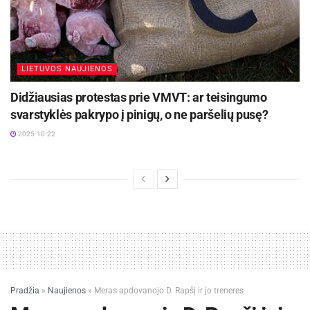
LIETUVOS NAUJIENOS
Didžiausias protestas prie VMVT: ar teisingumo
svarstyklės pakrypo į pinigų, o ne paršelių pusę?
2025-10-22
Pradžia
»
Naujienos
»
Meras apdovanojo D. Rapšį ir jo treneres