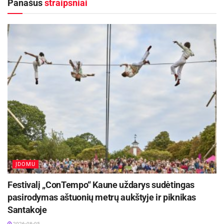
Panašūs
straipsniai
Kauno rajone, Čekiškėje vyks 2028 metų Europos
ir pasaulio greičio automodelių čempionatas
2026-08-07
Rugsėjo 11–13 dienomis Panevėžys švęs 523-
iąjį gimtadienį
2026-08-06
ĮDOMU
Festivalį „ConTempo“ Kaune uždarys sudėtingas
pasirodymas aštuonių metrų aukštyje ir piknikas
Santakoje
2026-08-05