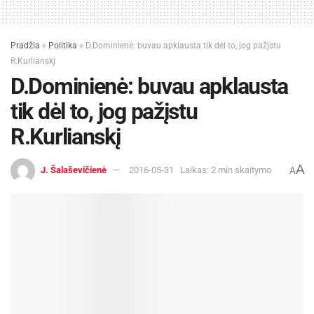
Lietuvos Kultūros taryba.
Pradžia
»
Politika
»
D.Dominienė: buvau apklausta tik dėl to, jog pažįstu
R.Kurlianskį
D.Dominienė: buvau apklausta
tik dėl to, jog pažįstu
R.Kurlianskį
A
J. Šalaševičienė
2016-05-31
Laikas: 2 min skaitymo
A
-
+
1
3