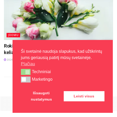
ĮDOMU
Rokiškyje gyvosios atminties eisena „Atminties
Ši svetainė naudoja slapukus, kad užtikrintų
kelias“ Holokausto aukoms pagerbti
jums geriausią patirtį mūsų svetainėje.
2026-08-04
Plačiau
Techniniai
Techniniai
Marketingo
Marketingo
Išsaugoti
Leisti visus
nustatymus