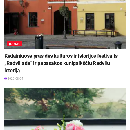
ĮDOMU
Kėdainiuose prasidės kultūros ir istorijos festivalis
„Radviliada“ ir papasakos kunigaikščių Radvilų
istoriją
2026-08-04