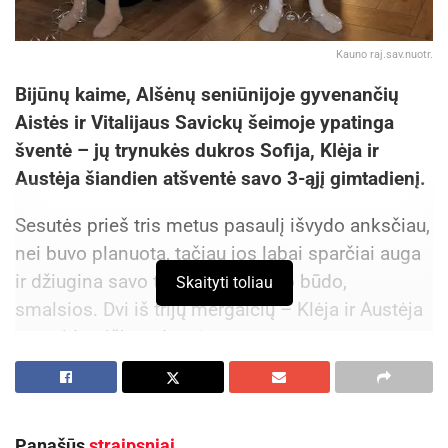
Kauno raj.sav.nuotr.
Bijūnų kaime, Alšėnų seniūnijoje gyvenančių
Aistės ir Vitalijaus Savickų šeimoje ypatinga
šventė – jų trynukės dukros Sofija, Klėja ir
Austėja šiandien atšventė savo 3-ąjį gimtadienį.
Sesutės prieš tris metus pasaulį išvydo anksčiau,
nei buvo planuota, tačiau jos labai sparčiai auga
ir džiugina savo tėvelius, yra gero būdo,
Skaityti toliau
smalsios. Dvi iš trijų mergaičių – Klėja ir Austėja
– yra identiškos dvynės.
Aktualios
naujienos
Skelbiama privaloma AB „Achema“ parengta
Panašūs
straipsniai