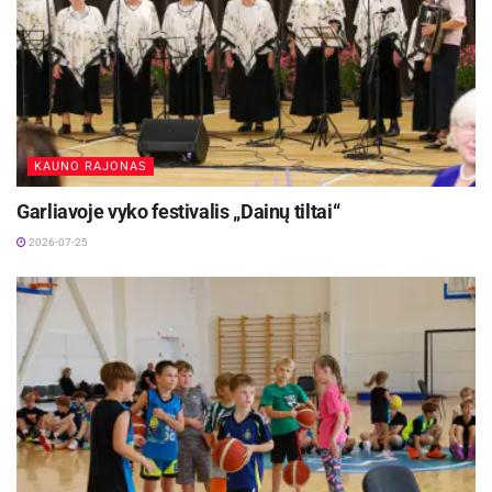
KAUNO RAJONAS
Garliavoje vyko festivalis „Dainų tiltai“
2026-07-25