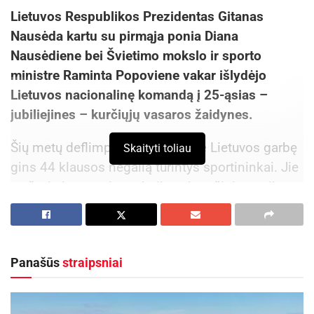
Lietuvos Respublikos Prezidentas Gitanas
Nausėda kartu su pirmąja ponia Diana
Nausėdiene bei Švietimo mokslo ir sporto
ministre Raminta Popoviene vakar išlydėjo
Lietuvos nacionalinę komandą į 25-ąsias –
jubiliejines – kurčiųjų vasaros žaidynes.
Šių metų deflimpinėse žaidynėse Lietuvos garbę
Skaityti toliau
gins 44 klausos negalią turintys sportininkai. Jie
varžysis lengvosios atletikos, krepšinio, graikų-
romėnų imtynių, badmintono, orientavimosi
sporto, paplūdimio tinklinio, stalo teniso sporto
šakų varžybose.
Panašūs
straipsniai
Tarp šių sportininkų turėjo būti keturi olimpiečiai
iš Kauno rajono, bet dėl patirtų traumų