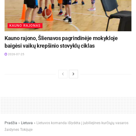
KAUNO RAJONAS
Kauno rajono, Šlienavos pagrindinėje mokykloje
baigėsi vaikų krepšinio stovyklų ciklas
2026-07-25
Pradžia
»
Lietuva
»
Lietuvos komanda išlydėta į jubiliejines kurčiųjų vasaros
žaidynes Tokijuje