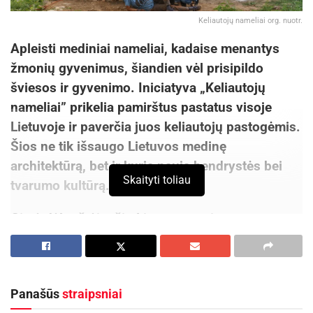
Keliautojų nameliai org. nuotr.
Apleisti mediniai nameliai, kadaise menantys
žmonių gyvenimus, šiandien vėl prisipildo
šviesos ir gyvenimo. Iniciatyva „Keliautojų
nameliai” prikelia pamirštus pastatus visoje
Lietuvoje ir paverčia juos keliautojų pastogėmis.
Šios ne tik išsaugo Lietuvos medinę
architektūrą, bet ir kuria naują bendrystės bei
Skaityti toliau
tvarumo kultūrą.
Gimė dėl tuštėjančių Lietuvos regionų
„Keliautojų nameliai” – iniciatyva, kuri seno
medinio būsto sienose atgaivina ne tik
architektūrą, bet ir bendruomeniškumą.
Panašūs
straipsniai
Savanorių rankomis visoje Lietuvoje prikeliami