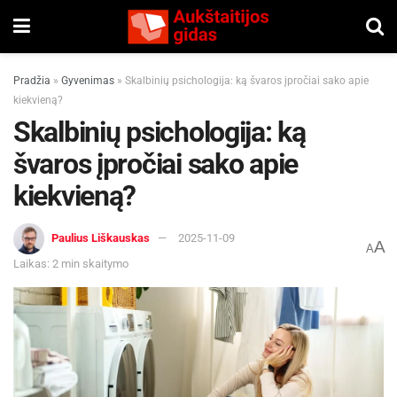
Pradžia
»
Gyvenimas
»
Skalbinių psichologija: ką švaros įpročiai sako apie
kiekvieną?
Skalbinių psichologija: ką
švaros įpročiai sako apie
kiekvieną?
Paulius Liškauskas
2025-11-09
A
A
Laikas: 2 min skaitymo