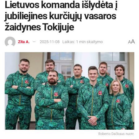
Lietuvos komanda išlydėta į
jubiliejines kurčiųjų vasaros
žaidynes Tokijuje
A
Zita A.
2025-11-08
Laikas: 1 min skaitymo
A
Roberto Dačkaus nuotr.