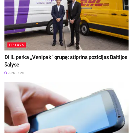
Aktualios
naujienos
Iki dešimtadalio skubiosios medicinos pagalbos
paslaugų galės būti suteiktos išplėstinės
praktikos slaugytojų
2026-08-06
LIETUVA
Rugpjūčio 11-ąją Utenoje vyks nacionalinės
„Maisto banko“ civilinės saugos pratybos
DHL perka „Venipak“ grupę: stiprins pozicijas Baltijos
2026-08-06
šalyse
2026-07-28
„Na ir žinoma, turime savo nuostabią ir aktyvią
bendruomenę. Jos nariai taip pat prisideda prie
idėjų, daiktų ir namelių pasiūlymų, balsavimų ir
skleidžia žinią apie mūsų veiklą”, – pažymi I.
Maleckaitė.
„Keliautojų namelių“ komanda tiki, kad