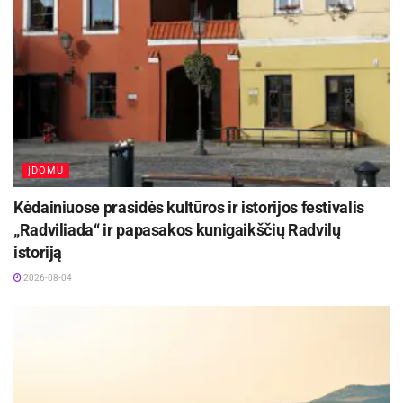
Šaltinis:
Kauno rajono savivaldybė
ĮDOMU
Kėdainiuose prasidės kultūros ir istorijos festivalis
„Radviliada“ ir papasakos kunigaikščių Radvilų
istoriją
2026-08-04