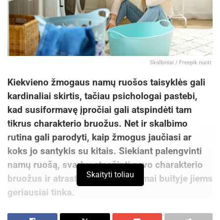
Skalbiniai / Freepik nuotr.
Kiekvieno žmogaus namų ruošos taisyklės gali
kardinaliai skirtis, tačiau psichologai pastebi,
kad susiformavę įpročiai gali atspindėti tam
tikrus charakterio bruožus. Net ir skalbimo
rutina gali parodyti, kaip žmogus jaučiasi ar
koks jo santykis su kitais. Siekiant palengvinti
namų ruošą, svarbu atpažinti savo charakterio
Skaityti toliau
bruožus ir atrasti, kokie sprendimai buityje jiems
geriausiai tinka.
2025 metų mokslininkų
tyrimai
rodo, kad įprotis