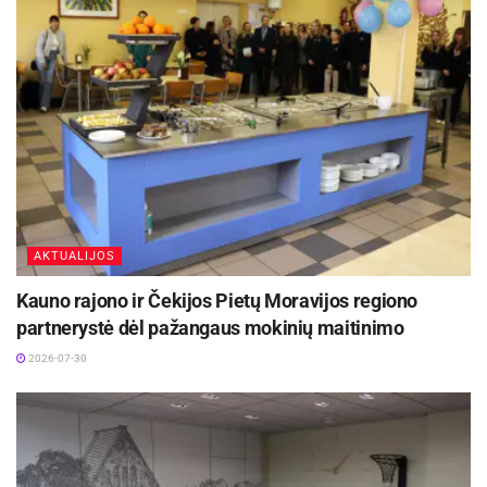
Oksana Janušauskienė ir Socialinės paramos
skyriaus vedėja Margarita Venslovienė, kurios
perdavė savivaldybės vadovų palinkėjimus bei
dovanas mergaitėms.
Šaltinis:
Kauno rajono savivaldybė
AKTUALIJOS
Kauno rajono ir Čekijos Pietų Moravijos regiono
partnerystė dėl pažangaus mokinių maitinimo
2026-07-30