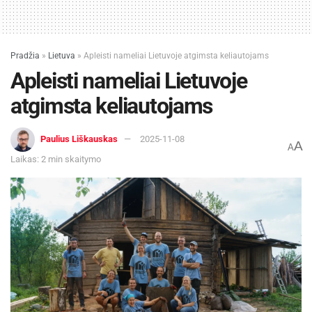
Pradžia
»
Lietuva
»
Apleisti nameliai Lietuvoje atgimsta keliautojams
Apleisti nameliai Lietuvoje
atgimsta keliautojams
Paulius Liškauskas
2025-11-08
A
A
Laikas: 2 min skaitymo