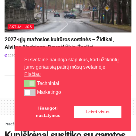
AKTUALIJOS
2027-ųjų mažosios kultūros sostinės – Židikai,
Alvitas, Nedzingė, Daugėliškis, Žasliai
2026-08-03
Ši svetainė naudoja slapukus, kad užtikrintų
jums geriausią patirtį mūsų svetainėje.
Plačiau
Techniniai
Techniniai
Marketingo
Marketingo
Išsaugoti
Leisti visus
nustatymus
Pradžia
»
Įdomu
»
Kupiškėnai susitiko su gamtos fotografu Mariumi Čepuliu
Kupiškėnai susitiko su gamtos