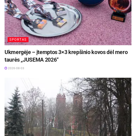
SPORTAS
Ukmergėje – įtemptos 3×3 krepšinio kovos dėl mero
taurės „JUSEMA 2026“
2026-08-03