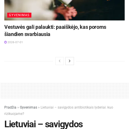
GYVENIMAS
Vestuvės gali palaukti: paaiškėjo, kas poroms
šiandien svarbiausia
2026-07-01
Pradžia
»
Gyvenimas
»
Lietuviai – savigydos antibiotikais lyderiai: kuo
rizikuojame?
Lietuviai – savigydos