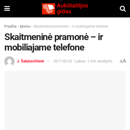
Pradžia
»
Įdomu
»
Skaitmeninė pramonė – ir mobiliajame telefone
Skaitmeninė pramonė – ir
mobiliajame telefone
A
J. Šalaševičienė
2017-02-02
Laikas: 1 min skaitymo
A