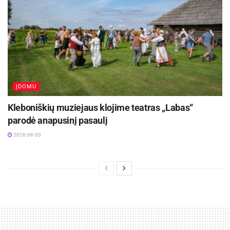
ĮDOMU
Kleboniškių muziejaus klojime teatras „Labas“
parodė anapusinį pasaulį
2026-08-03