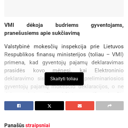
VMI dėkoja budriems gyventojams,
pranešusiems apie sukčiavimą
Valstybinė mokesčių inspekcija prie Lietuvos
Respublikos finansų ministerijos (toliau – VMI)
primena, kad gyventojų pajamų deklaravimas
prasidės kovo mėnesį, kai Elektroninio
deklaravimo sistemoje atsiras preliminariosios
Skaityti toliau
gyventojų pajamų mokesčio deklaracijos, o ne
dabar – kaip siūlo sukčiai, neva iš mokesčių
inspekcijos siunčiantys elektroninius laiškus,
susigrąžinti „pertekliu mokėjima“.
Panašūs
straipsniai
Aktualios
naujienos