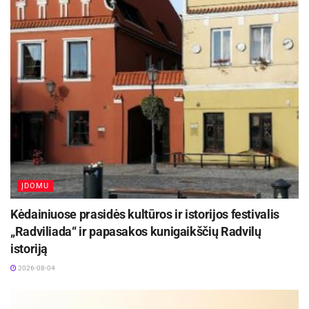
ĮDOMU
-
+
1
3
Kėdainiuose prasidės kultūros ir istorijos festivalis
„Radviliada“ ir papasakos kunigaikščių Radvilų
istoriją
Milena Puchova
2026-08-04
Aktualios
naujienos