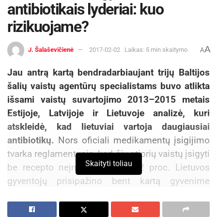
antibiotikais lyderiai: kuo
rizikuojame?
A
J. Šalaševičienė
2017-02-02
Laikas: 5 min skaitymo
A
Jau antrą kartą bendradarbiaujant trijų Baltijos
šalių vaistų agentūrų specialistams buvo atlikta
išsami vaistų suvartojimo 2013–2015 metais
Estijoje, Latvijoje ir Lietuvoje analizė, kuri
atskleidė, kad lietuviai vartoja daugiausiai
antibiotikų.
Nors oficiali medikamentų įsigijimo
tvarka reglamentuoja, kad šių stiprių vaistų įsigyti
Skaityti toliau
be recepto neįmanoma, net 22 proc. Lietuvos
gyventojų prisipažino bent kartą gyvenime
savarankiškai gydęsi antibiotikais. Mes tokie ne
vieni, mat ES vykdyto tyrimo metu paaiškėjo, kad