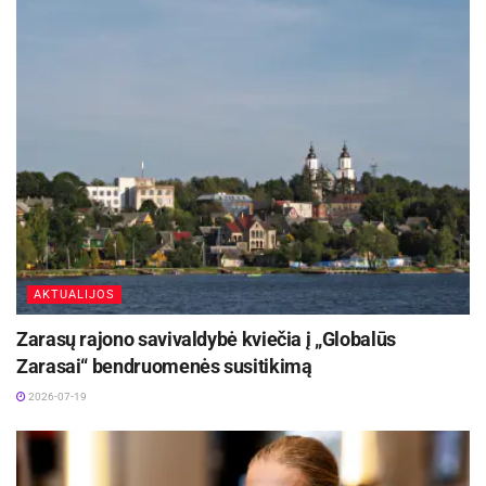
informavo Mokesčių inspekciją. Institucija
primena, kad iškilus klausimams dėl mokesčių
visą informaciją gyventojai gali sužinoti
paskambinę Mokesčių informacijos centro
telefonu 1882.
Mokesčių inspekcija ragina gyventojus būti
budrius, atkreipti dėmesį į laiško nelietuvišką
kalbą ir apie įtarimą sukėlusius laiškus pranešti
šalies Policijos komisariatams.
AKTUALIJOS
Zarasų rajono savivaldybė kviečia į „Globalūs
Zarasai“ bendruomenės susitikimą
2026-07-19