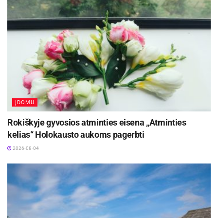
ĮDOMU
Rokiškyje gyvosios atminties eisena „Atminties
kelias“ Holokausto aukoms pagerbti
2026-08-04