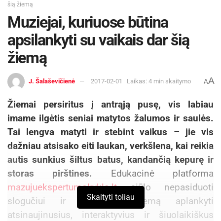
šią žiemą
kurios bakterijos galimai skatina imuninės
Muziejai, kuriuose būtina
sistemos veiklą. Mokslinėje literatūroje*, kaip
labiausiai ištyrinėtas ir patvirtintas, yra
apsilankyti su vaikais dar šią
išskiriamas antibakterinis probiotikų poveikis –
žiemą
veikiantis prieš įvairias infekcijas (virusines,
bakterines) ir viduriavimą. Yra mokslinių tyrimų,
A
J. Šalaševičienė
2017-02-01
Laikas: 4 min skaitymo
A
teigiančių, kad probiotikai gali būti efektyvūs
apsaugant ar gydant alergijas, vėžį, kvėpavimo
Žiemai persiritus į antrąją pusę, vis labiau
ir šlapimo organų infekcijas, imuninės sistemos
imame ilgėtis seniai matytos žalumos ir saulės.
moduliavimą, reguliuoti lipidų metabolizmą,
Tai lengva matyti ir stebint vaikus – jie vis
blokuoti toksinų patekimą į organizmą, netgi
dažniau atsisako eiti laukan, verkšlena, kai reikia
saugoti nuo senėjimo bei tokių ligų, kaip
autis sunkius šiltus batus, kandančią kepurę ir
autizmas, osteoporozė, 2 tipo diabetas.
storas pirštines.
Edukacinė platforma
mazujuekspertumokykla.lt
siūlo nepasiduoti
Skaityti toliau
Aktualios
naujienos
slogučiui ir dar šią žiemą aplankyti
atsinaujinusius, interaktyvius ir šiuolaikiškus