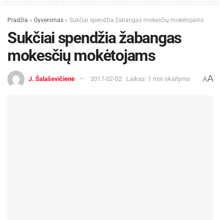
Pradžia
»
Gyvenimas
»
Sukčiai spendžia žabangas mokesčių mokėtojams
Sukčiai spendžia žabangas
mokesčių mokėtojams
A
J. Šalaševičienė
2017-02-02
Laikas: 1 min skaitymo
A