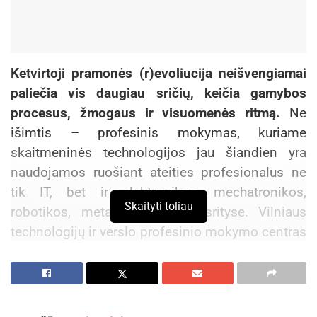
Ketvirtoji pramonės (r)evoliucija neišvengiamai
paliečia vis daugiau sričių, keičia gamybos
procesus, žmogaus ir visuomenės ritmą.
Ne
išimtis – profesinis mokymas, kuriame
skaitmeninės technologijos jau šiandien yra
naudojamos ruošiant ateities profesionalus ne
tik IT, bet ir elektronikos, mechatronikos,
Skaityti toliau
robotikos, metalo apdirbimo srityse. Vilniaus
technologijų ir verslo profesinio mokymo centras
vasario 2-4 dienomis parodoje „Studijos 2017“
gyvai pademonstruos, kaip informacinės
technologijos yra pritaikomos šiuolaikinėje
gamyboje.