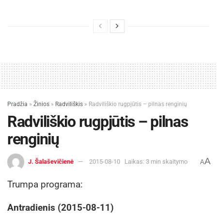
Pradžia
»
Žinios
»
Radviliškis
»
Radviliškio rugpjūtis – pilnas renginių
Radviliškio rugpjūtis – pilnas
renginių
A
J. Šalaševičienė
2015-08-10
Laikas: 3 min skaitymo
A
Trumpa programa:
Antradienis (2015-08-11)