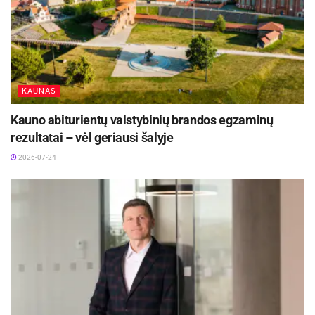
užbaigimo aktas, taigi UAB „Devold“ gali
sėkmingai pradėti veiklą“, – sako Savivaldybės
administracijos direktorius Tomas Jukna.
Ryšių su visuomene skyrius
KAUNAS
Aktualios
naujienos
Kauno abiturientų valstybinių brandos egzaminų
rezultatai – vėl geriausi šalyje
DHL perka „Venipak“ grupę: stiprins pozicijas
Baltijos šalyse
2026-07-24
2026-07-28
Europos Sąjungos sankcijos „Mere“ tinklo
savininkams: ekonominio saugumo ir solidarumo
su Ukraina užtikrinimas
2026-07-25