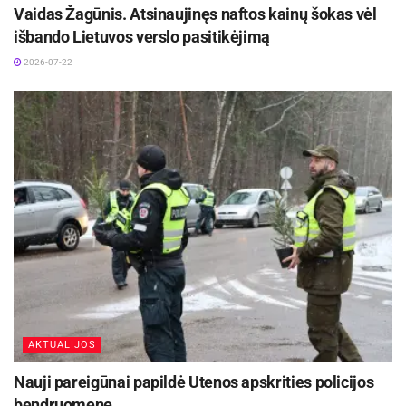
Vaidas Žagūnis. Atsinaujinęs naftos kainų šokas vėl
išbando Lietuvos verslo pasitikėjimą
2026-07-22
AKTUALIJOS
Nauji pareigūnai papildė Utenos apskrities policijos
bendruomenę