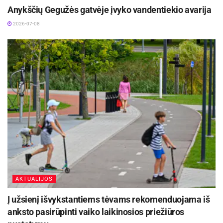
Anykščių Gegužės gatvėje įvyko vandentiekio avarija
2026-07-08
AKTUALIJOS
Į užsienį išvykstantiems tėvams rekomenduojama iš
anksto pasirūpinti vaiko laikinosios priežiūros