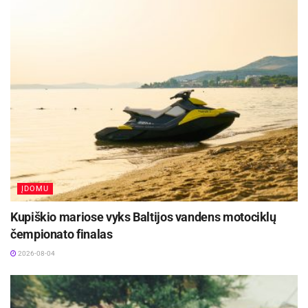
Lauko kinas žiūrovų lauks trečiadienį, rugpjūčio
12 d., nuo 21 val., o pats filmas prasidės
paskutiniams saulės spinduliams palikus dangų,
22 val. Bilieto kaina skaičiuojama lengvajam
automobiliui, nepriklausomai nuo to, kiek jame
yra žmonių.
ĮDOMU
Kupiškio mariose vyks Baltijos vandens motociklų
čempionato finalas
2026-08-04