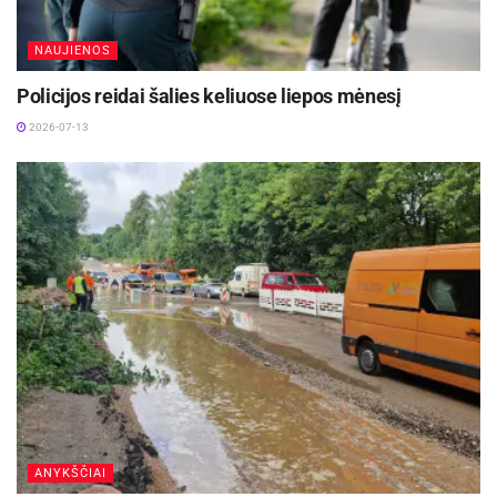
NAUJIENOS
Policijos reidai šalies keliuose liepos mėnesį
2026-07-13
ANYKŠČIAI