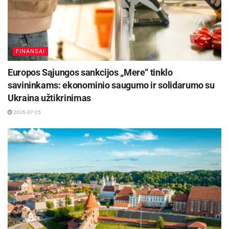
rašo Baltarusijos piliečiai.
Aktualios
naujienos
FINANSAI
Rugpjūčio 11-ąją Utenoje vyks nacionalinės
„Maisto banko“ civilinės saugos pratybos
Europos Sąjungos sankcijos „Mere“ tinklo
2026-08-06
savininkams: ekonominio saugumo ir solidarumo su
Ukraina užtikrinimas
DHL perka „Venipak“ grupę: stiprins pozicijas
Baltijos šalyse
2026-07-25
2026-07-28
Pareigūnai suprato situacijos sudėtingumą, todėl
savo ruožtu pasistengė padaryti viską, kas
įmanoma, kad baltarusių kelionė namo baigtųsi
sėkmingai. Patruliai susisiekė su vadovybe bei
Latvijos Respublikos policijos pareigūnais,
nuvilko Olgos bei Michailo automobilį iki pat