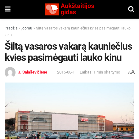
Pradžia
»
Įdomu
»
Šiltą vasaros vakarą kauniečius kvies pasimėgauti lauko
kinu
Šiltą vasaros vakarą kauniečius
kvies pasimėgauti lauko kinu
A
J. Šalaševičienė
2015-08-11
Laikas: 1 min skaitymo
A