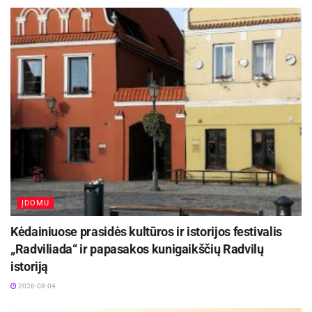
teritorijoje vyksta jau ne pirmus metus.
Džiaugiamės galėdami prisidėti prie didesnės
įvairesnių pramogų pasiūlos kauniečiams ir
miesto svečiams. O vasaros įkarštis – pats
smagiausias laikas išbandyti lauko kinui“, – sako
prekybos miestelio „Urmas“ rinkodaros vadovas
Jonas Plenta.
ĮDOMU
Kėdainiuose prasidės kultūros ir istorijos festivalis
„Radviliada“ ir papasakos kunigaikščių Radvilų
istoriją
2026-08-04