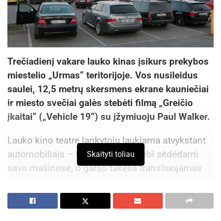
Trečiadienį vakare lauko kinas įsikurs prekybos
miestelio „Urmas“ teritorijoje. Vos nusileidus
saulei, 12,5 metrų skersmens ekrane kauniečiai
ir miesto svečiai galės stebėti filmą „Greičio
įkaitai“ („Vehicle 19“) su įžymiuoju Paul Walker.
Lauko kino teatre lankytojų laukiama atvykstant
automobiliais – filmą žiūrovai stebi sėdėdami
Skaityti toliau
savo mašinose, o garso takelis transliuojamas
per automobilių radijo imtuvus.