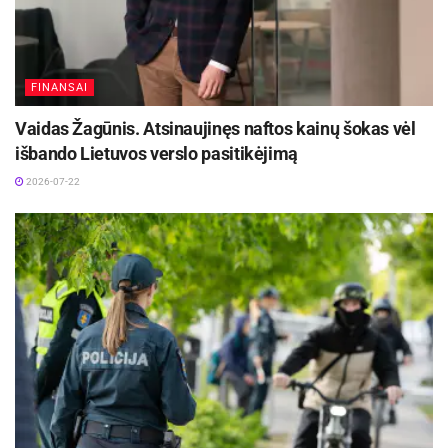
FINANSAI
Vaidas Žagūnis. Atsinaujinęs naftos kainų šokas vėl
išbando Lietuvos verslo pasitikėjimą
2026-07-22