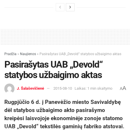
Pradžia
»
Naujienos
»
Pasirašytas UAB „Devold“ statybos užbaigimo aktas
Pasirašytas UAB „Devold“
statybos užbaigimo aktas
A
J. Šalaševičienė
2015-08-10
Laikas: 1 min skaitymo
A
Rugpjūčio 6 d. į Panevėžio miesto Savivaldybę
dėl statybos užbaigimo akto pasirašymo
kreipėsi laisvojoje ekonominėje zonoje statomo
UAB „Devold“ tekstilės gaminių fabriko atstovai.