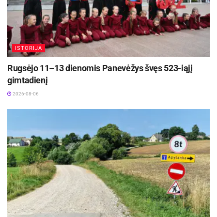
18.00 val.
Alksniupių kultūros namuose
susitikimas su Radviliškio-Špajerio draugystės
klubo nariais. Koncertas.
ISTORIJA
Rugsėjo 11–13 dienomis Panevėžys švęs 523-iąjį
gimtadienį
Penktadienis (2015-08-14)
2026-08-06
20.00 val. Žolinės gegužinė Vėriškiuose.
Penktadienis (2015-08-14)
10.00 val. Kalnelio Gražionių kultūros namuose –
Radviliškio-Špajerio draugystės klubo narių
vizitas (Vaikų ir jaunimo užimtumo centras).