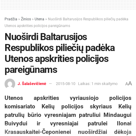
Pradžia
»
Žinios
»
Utena
»
Nuoširdi Baltarusijos Respublikos piliečių padėka
Utenos apskrities policijos pareigūnams
Nuoširdi Baltarusijos
Respublikos piliečių padėka
Utenos apskrities policijos
pareigūnams
A
J. Šalaševičienė
2015-08-10
Laikas: 1 min skaitymo
A
Utenos apskrities vyriausiojo policijos
komisariato Kelių policijos skyriaus Kelių
patrulių būrio vyresniajam patruliui Mindaugui
Buivydui ir vyresniajai patrulei Ilonai
Krasauskaitei-Čeponienei nuoširdžiai dėkoja