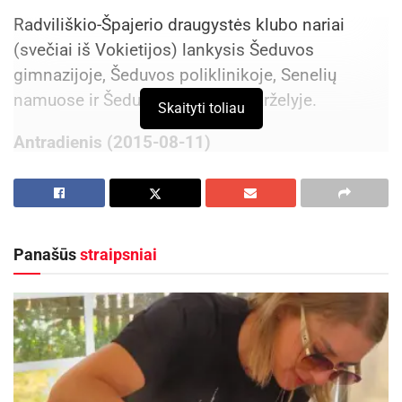
Radviliškio-Špajerio draugystės klubo nariai
(svečiai iš Vokietijos) lankysis Šeduvos
gimnazijoje, Šeduvos poliklinikoje, Senelių
namuose ir Šeduvos lopšelyje-darželyje.
Skaityti toliau
Antradienis (2015-08-11)
18.00 val. Baisogalos mokykloje-darželyje –
Netradicinės kapelijos koncertas Radvilšikio-
Špajerio draugystės klubo nariams.
Panašūs
straipsniai
Aktualios
naujienos
Kviečiama dalyvauti visoje Lietuvoje
vykstančiame konkurse „Tvari Lietuva“
2026-08-07