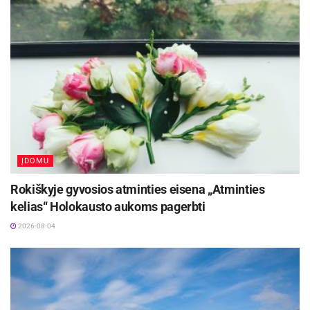
ĮDOMU
Rokiškyje gyvosios atminties eisena „Atminties
kelias“ Holokausto aukoms pagerbti
2026-08-04