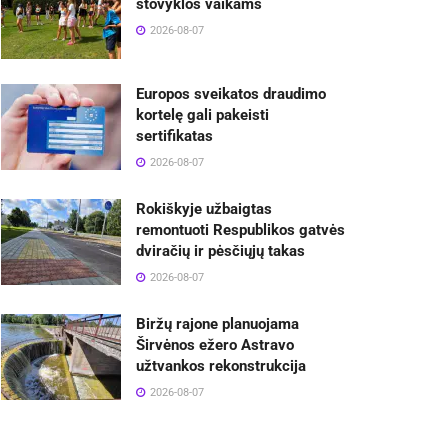
stovyklos vaikams
2026-08-07
Europos sveikatos draudimo
kortelę gali pakeisti
sertifikatas
2026-08-07
Rokiškyje užbaigtas
remontuoti Respublikos gatvės
dviračių ir pėsčiųjų takas
2026-08-07
Biržų rajone planuojama
Širvėnos ežero Astravo
užtvankos rekonstrukcija
2026-08-07