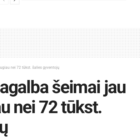
giau nei 72 tūkst. šalies gyventojų
agalba šeimai jau
u nei 72 tūkst.
jų