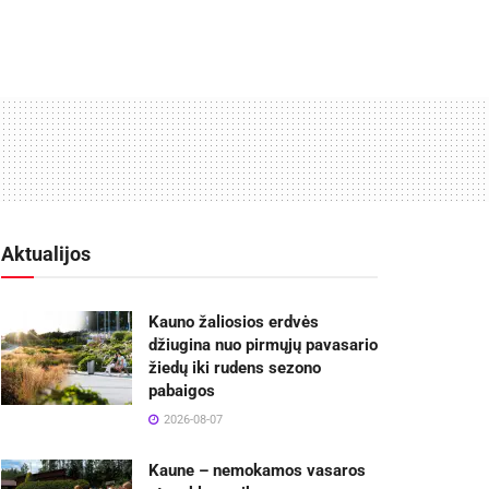
Aktualijos
Kauno žaliosios erdvės
džiugina nuo pirmųjų pavasario
žiedų iki rudens sezono
pabaigos
2026-08-07
Kaune – nemokamos vasaros