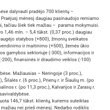
ėse dalyvauti pradėjo 700 klientų –
vą. Praėjusį mėnesį daugiau pasinaudojo remiamo
, tačiau šiek tiek mažiau – parama mokymuisi.
o 1,46 mln. – 5,4 tūkst. (0,37 proc.) daugiau
 daugėjo statybos (+800), žmonių sveikatos
yvendinimo ir maitinimo (+500), žemės ūkio
s gamybos sektoriuje (-300), informacijos ir
(-200), finansinės ir draudimo veiklos (-100)
bėse. Mažiausias – Neringoje (3 proc.),
, Šilalės r. (6 proc.), Prienų r. ir Šiaulių m. (po
alinos r. (po 11,3 proc.), Kalvarijos ir Zarasų r.
 savivaldybėse.
ota 146,7 tūkst. klientų, kuriems suteiktas
) mažiau nei prieš mėnesį. Nedarbo rodiklis