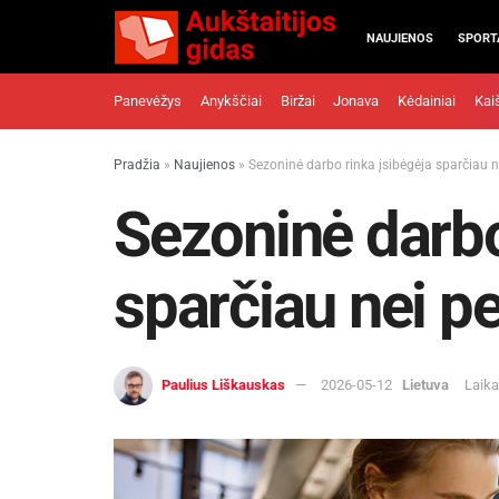
NAUJIENOS
SPORT
Panevėžys
Anykščiai
Biržai
Jonava
Kėdainiai
Kai
Pradžia
»
Naujienos
»
Sezoninė darbo rinka įsibėgėja sparčiau n
Sezoninė darbo
sparčiau nei pe
Paulius Liškauskas
2026-05-12
Lietuva
Laika