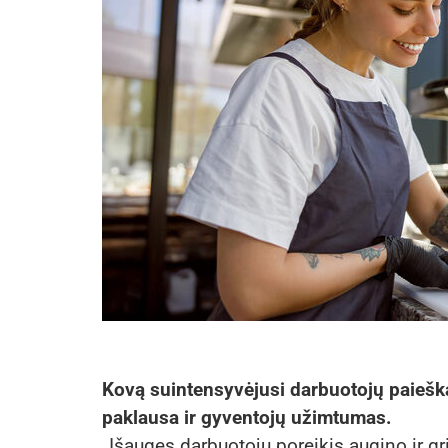
Kovą suintensyvėjusi darbuotojų paieška
paklausa ir gyventojų užimtumas.
„Išaugęs darbuotojų poreikis augino ir grį