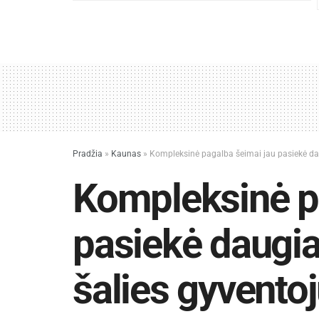
Pradžia
»
Kaunas
»
Kompleksinė pagalba šeimai jau pasiekė dau
Kompleksinė p
pasiekė daugia
šalies gyvento