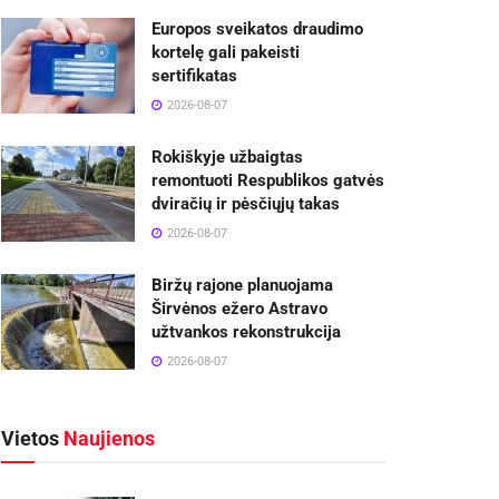
Europos sveikatos draudimo
kortelę gali pakeisti
sertifikatas
2026-08-07
Rokiškyje užbaigtas
remontuoti Respublikos gatvės
dviračių ir pėsčiųjų takas
2026-08-07
Biržų rajone planuojama
Širvėnos ežero Astravo
užtvankos rekonstrukcija
2026-08-07
Vietos
Naujienos