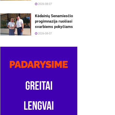
2026-08-07
Kėdainių Senamiesčio
progimnazija ruošiasi
svarbiems pokyčiams
2026-08-07