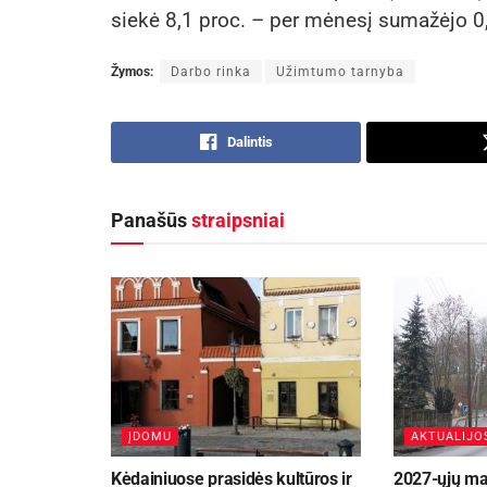
siekė 8,1 proc. – per mėnesį sumažėjo 0
Žymos:
Darbo rinka
Užimtumo tarnyba
Dalintis
Panašūs
straipsniai
ĮDOMU
AKTUALIJO
Kėdainiuose prasidės kultūros ir
2027-ųjų ma