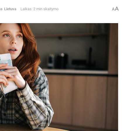
A
as
Lietuva
Laikas: 2 min skaitymo
A