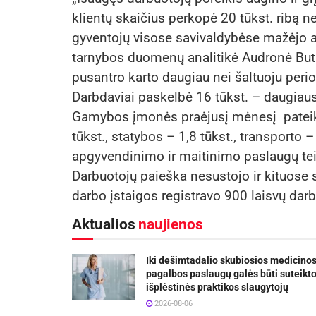
klientų skaičius perkopė 20 tūkst. ribą ne
gyventojų visose savivaldybėse mažėjo a
tarnybos duomenų analitikė Audronė Butk
pusantro karto daugiau nei šaltuoju periodu
Darbdaviai paskelbė 16 tūkst. – daugiaus
Gamybos įmonės praėjusį mėnesį pateikė
tūkst., statybos – 1,8 tūkst., transporto 
apgyvendinimo ir maitinimo paslaugų teik
Darbuotojų paieška nesustojo ir kituose s
darbo įstaigos registravo 900 laisvų darb
Aktualios
naujienos
Iki dešimtadalio skubiosios medicino
pagalbos paslaugų galės būti suteikt
išplėstinės praktikos slaugytojų
2026-08-06