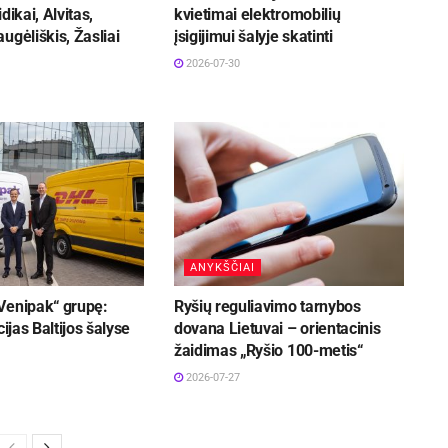
dikai, Alvitas,
kvietimai elektromobilių
ugėliškis, Žasliai
įsigijimui šalyje skatinti
2026-07-30
ANYKŠČIAI
Venipak“ grupę:
Ryšių reguliavimo tarnybos
cijas Baltijos šalyse
dovana Lietuvai – orientacinis
žaidimas „Ryšio 100-metis“
2026-07-27