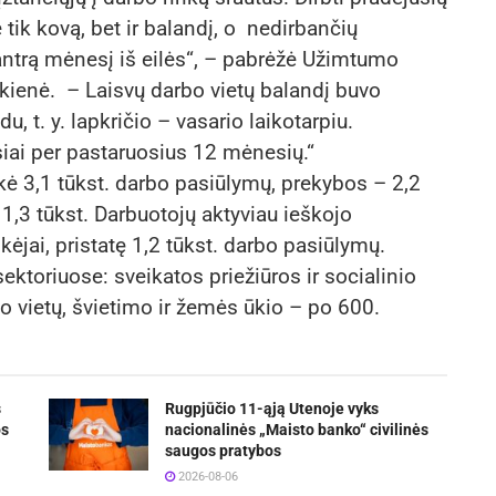
 tik kovą, bet ir balandį, o nedirbančių
ntrą mėnesį iš eilės“, – pabrėžė Užimtumo
ienė. – Laisvų darbo vietų balandį buvo
, t. y. lapkričio – vasario laikotarpiu.
iai per pastaruosius 12 mėnesių.“
 3,1 tūkst. darbo pasiūlymų, prekybos – 2,2
– 1,3 tūkst. Darbuotojų aktyviau ieškojo
ėjai, pristatę 1,2 tūkst. darbo pasiūlymų.
ektoriuose: sveikatos priežiūros ir socialinio
o vietų, švietimo ir žemės ūkio – po 600.
s
Rugpjūčio 11-ąją Utenoje vyks
os
nacionalinės „Maisto banko“ civilinės
saugos pratybos
2026-08-06