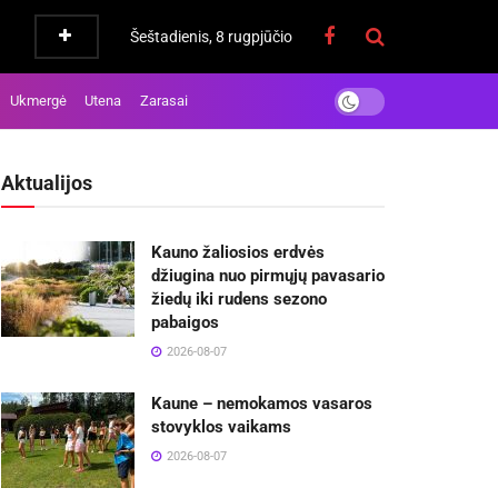
Šeštadienis, 8 rugpjūčio
Ukmergė
Utena
Zarasai
Aktualijos
Kauno žaliosios erdvės
džiugina nuo pirmųjų pavasario
žiedų iki rudens sezono
pabaigos
2026-08-07
Kaune – nemokamos vasaros
stovyklos vaikams
2026-08-07