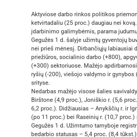
Aktyviose darbo rinkos politikos priemon
ketvirtadaliu (25 proc.) daugiau nei ko
įdarbinimo galimybėmis, parama judumui
Gegužės 1 d. šalyje užimtų gyventojų buv
nei prieš mėnesį. Dirbančiųjų labiausiai
priežiūros, socialinio darbo (+800), apg
(+300) sektoriuose. Mažėjo apdirbamosio
ryšių (-200), viešojo valdymo ir gynybos 
srityse.
Nedarbas mažėjo visose šalies savivaldy
Birštone (4,9 proc.), Joniškio r. (5,6 proc.)
6,2 proc.). Didžiausias – Anykščių r. ir Ign
(po 11 proc.) bei Raseinių r. (10,7 proc.)
Gegužės 1 d. Užimtumo tarnyboje registru
bedarbio statusas – 5,4 proc. (8,4 tūkst.