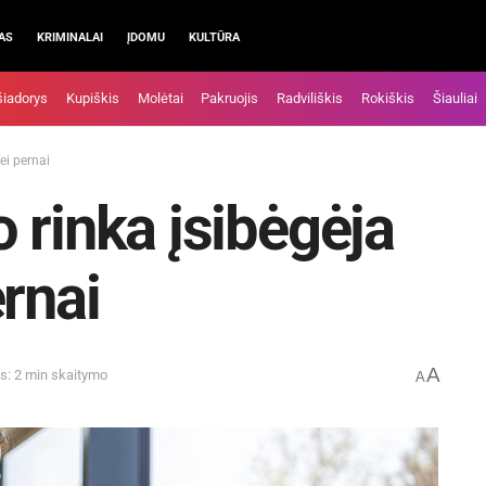
AS
KRIMINALAI
ĮDOMU
KULTŪRA
šiadorys
Kupiškis
Molėtai
Pakruojis
Radviliškis
Rokiškis
Šiauliai
ei pernai
 rinka įsibėgėja
rnai
A
s: 2 min skaitymo
A