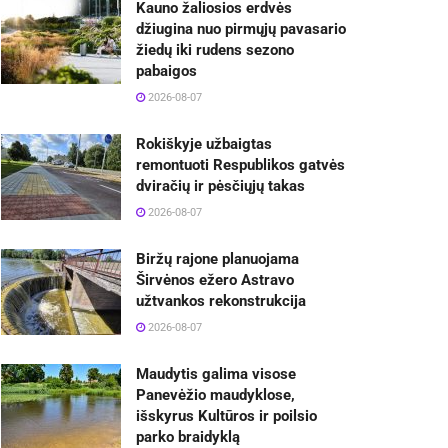
Kauno žaliosios erdvės
džiugina nuo pirmųjų pavasario
žiedų iki rudens sezono
pabaigos
2026-08-07
Rokiškyje užbaigtas
remontuoti Respublikos gatvės
dviračių ir pėsčiųjų takas
2026-08-07
Biržų rajone planuojama
Širvėnos ežero Astravo
užtvankos rekonstrukcija
2026-08-07
Maudytis galima visose
Panevėžio maudyklose,
išskyrus Kultūros ir poilsio
parko braidyklą