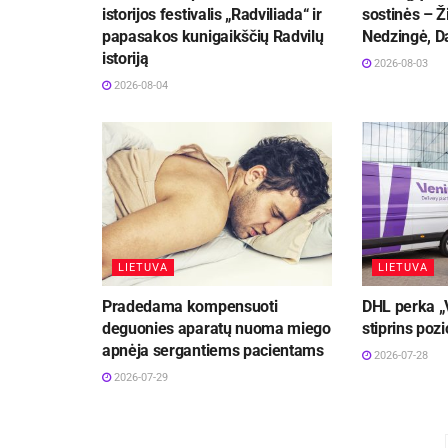
istorijos festivalis „Radviliada“ ir
sostinės – Ži
papasakos kunigaikščių Radvilų
Nedzingė, Da
istoriją
2026-08-03
2026-08-04
LIETUVA
LIETUVA
Pradedama kompensuoti
DHL perka „
deguonies aparatų nuoma miego
stiprins pozi
apnėja sergantiems pacientams
2026-07-28
2026-07-29