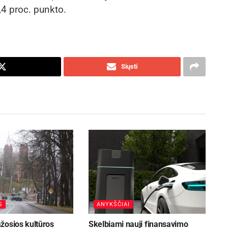
,4 proc. punkto.
Siųsti
S
ANYKŠČIAI
žosios kultūros
Skelbiami nauji finansavimo