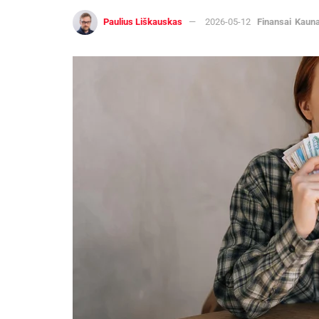
Paulius Liškauskas
2026-05-12
Finansai
Kaun