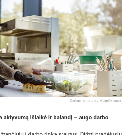
Darbas restorane / Magnifik nuotr.
 aktyvumą išlaikė ir balandį – augo darbo
žtančiųjų į darbo rinką srautus. Dirbti pradėjusių