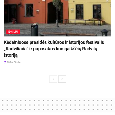
ĮDOMU
Kėdainiuose prasidės kultūros ir istorijos festivalis
„Radviliada“ ir papasakos kunigaikščių Radvilų
istoriją
2026-08-04