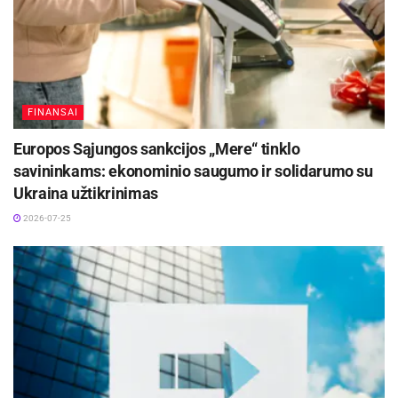
Aktualios
naujienos
FINANSAI
Panevėžio regiono verslui – galimybė užmegzti
ryšius su Jungtinės Karalystės partneriais
Europos Sąjungos sankcijos „Mere“ tinklo
2026-07-30
savininkams: ekonominio saugumo ir solidarumo su
Ukraina užtikrinimas
Rokiškio rajono savivaldybės 100 didžiausių
įmonių 2025 m. apyvarta siekė 230,7 mln. Eur
2026-07-25
2026-07-29
Pranašumas konkurencinėje kovoje
Akyliau patyrinėjus pasimato, kad tikrai ne visi
verslai yra iki galo išbaigę savo įvaizdį ir išlaiko
jo tęstinumą įvairiose informavimo platformose.