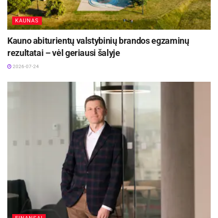
KAUNAS
Šiuolaikinis internetinio puslapio dizainas
Kauno abiturientų valstybinių brandos egzaminų
rezultatai – vėl geriausi šalyje
2026-07-24
Pasitikėjimas ir patikimumas
Žmonės yra šališki grožiui – gražius
dalykus mes traktuojame kaip
geresnius, nepaisydami to, kokie jie yra
iš tikrųjų. Mes teikiame pirmenybę
gražiems dalykams ir tikime, kad jie
geriau funkcionuoja. Kaip ir gamtoje,
funkcija gali sekti paskui formą,–
Steven Bradley, web dizaineris.
Stabiliai išlaikoma dizaino kokybė ir įvaizdis
ilgainiui pelno vartotojų pasitikėjimą. Žmonės