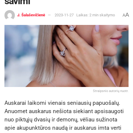
savimi
Verslas, kuris kelia pasitikėjimą, yra atviras ir
suprantamas, pardavimus darys lengviau. O
A
J. Šalaševičienė
2023-11-27
Laikas: 2 min skaitymo
A
paveiki ir įspūdinga reklama greičiau ras kelią į
platesnį žmonių ratą.
Straipsnio autorių nuotr.
Auskarai laikomi vienais seniausių papuošalų.
Anuomet auskarus nešiota siekiant apsisaugoti
nuo piktųjų dvasių ir demonų, vėliau sužinota
Natūralių produktų e. parduotuvės logotipas
apie akupunktūros naudą ir auskarus imta verti