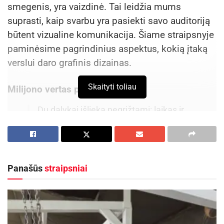
smegenis, yra vaizdinė. Tai leidžia mums
suprasti, kaip svarbu yra pasiekti savo auditoriją
būtent vizualine komunikacija. Šiame straipsnyje
paminėsime pagrindinius aspektus, kokią įtaką
verslui daro grafinis dizainas.
Skaityti toliau
Milijono vertas pirmasis įspūdis
Du dalykai išlieka negrįžtami: laikas ir
pirmasis įspūdis,– teigia Cynthia Ozick,
amerikiečių rašytoja.
Neįmanoma antrą kartą padaryti pirmojo
įspūdžio. Jis yra vienintelis ir žmonių galvose
Panašūs
straipsniai
susiformuoja žaibiškai. Žmones traukia tai, kas
yra estetiška ir harmoninga. Taip pat ir bet kokio
verslo įvaizdis. Gerai sukomponuotas logotipas,
patraukli ir patogi internetinė svetainė ar pakuotė