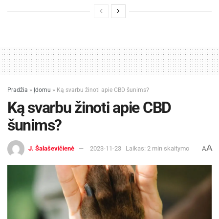
Pradžia
»
Įdomu
»
Ką svarbu žinoti apie CBD šunims?
Ką svarbu žinoti apie CBD
šunims?
A
J. Šalaševičienė
2023-11-23
Laikas: 2 min skaitymo
A