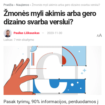
Pradžia
»
Naujienos
»
Žmonės myli akimis arba gero dizaino svarba verslui?
Žmonės myli akimis arba gero
dizaino svarba verslui?
Paulius Liškauskas
2023-11-30
A
A
Laikas: 7 min skaitymo
Pasak tyrimų, 90% informacijos, perduodamos į