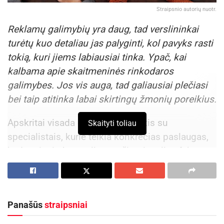
Straipsnio autorių nuotr.
Reklamų galimybių yra daug, tad verslininkai
turėtų kuo detaliau jas palyginti, kol pavyks rasti
tokią, kuri jiems labiausiai tinka. Ypač, kai
kalbama apie skaitmeninės rinkodaros
galimybes. Jos vis auga, tad galiausiai plečiasi
bei taip atitinka labai skirtingų žmonių poreikius.
Apskritai visada geriausia yra tartis su
Skaityti toliau
specialistais, kurie teikia konkrečias paslaugas,
kadangi taip bus galima sužinoti realius faktus,
kurie padės geriau suprasti kas ir kaip.
SEO
konsultacijos Panevėžyje
teikiamos dažnai ir
virtualiais kanalais, net nemokamai, tad geriau
Panašūs
straipsniai
pažinus optimizacijos galimybes – pavyks
įvertinti ir jų naudą.