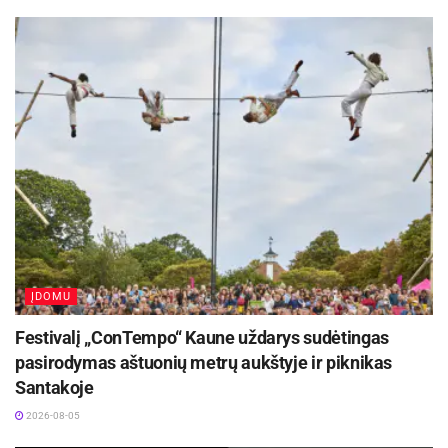
aptarkime situacijas, kuriose CBD aliejus gali būti
naudingas jūsų augintiniui.
Daugelis vyresnių šunų susiduria su osteoartritu.
Tai skausminga degeneracinė liga, kuri pažeidžia
sąnarius ir riboja gyvūno mobilumą. CBD šunims
gali palengvinti artrito kančias, tad pasitarkite su
veterinaru, kaip aliejų vartoti – dozė priklausys
nuo šuns dydžio. Taip pat galima panaudoti CBD
aliejų ir įtrynimams.
ĮDOMU
Aktualios
naujienos
Festivalį „ConTempo“ Kaune uždarys sudėtingas
pasirodymas aštuonių metrų aukštyje ir piknikas
Netrukus Zarasuose – aktorinio meistriškumo
kursai su aktore Emilija Latėnaite
Santakoje
2026-08-08
2026-08-05