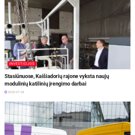
yra tai, su kuo pirmiausia susiduria žvilgsnis,
suteikiantis nuomonę formuojančią informaciją.
INVESTICIJOS
Stasiūnuose, Kaišiadorių rajone vyksta naujų
modulinių katilinių įrengimo darbai
2026-07-28
Estetiškas ir harmoningas prekės ženklas