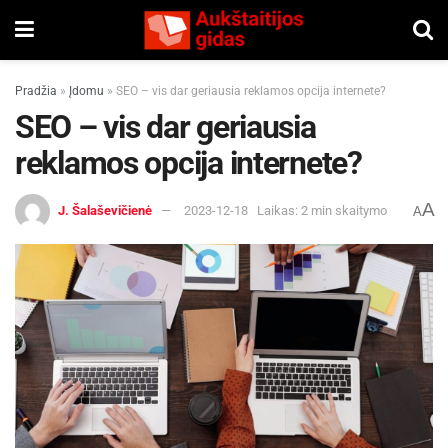
Pradžia
»
Įdomu
»
SEO – vis dar geriausia reklamos opcija internete?
SEO – vis dar geriausia
reklamos opcija internete?
A
J. Šalaševičienė
2023-12-18
Laikas: 2 min skaitymo
A