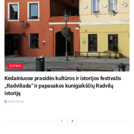
ĮDOMU
Kėdainiuose prasidės kultūros ir istorijos festivalis
„Radviliada“ ir papasakos kunigaikščių Radvilų
istoriją
2026-08-04