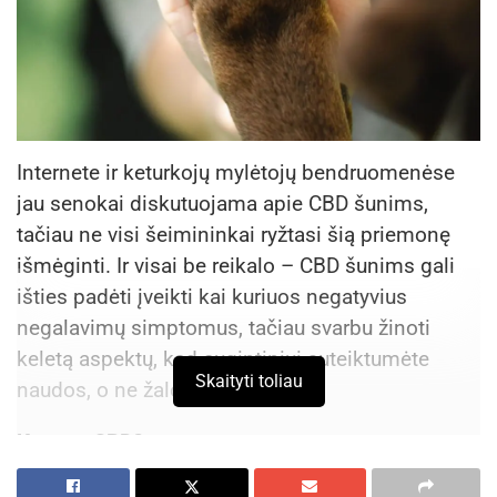
Internete ir keturkojų mylėtojų bendruomenėse
jau senokai diskutuojama apie CBD šunims,
tačiau ne visi šeimininkai ryžtasi šią priemonę
išmėginti. Ir visai be reikalo – CBD šunims gali
išties padėti įveikti kai kuriuos negatyvius
negalavimų simptomus, tačiau svarbu žinoti
keletą aspektų, kad augintiniui suteiktumėte
Skaityti toliau
naudos, o ne žalos.
Kas yra CBD?
Apie CBD galima pasakoti daug ir ilgai, gilintis į