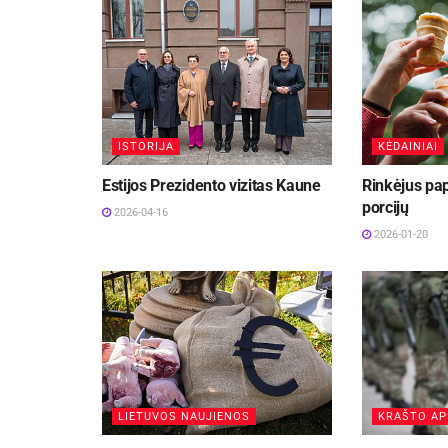
ISTORIJA
KĖDAINIAI
Estijos Prezidento vizitas Kaune
Rinkėjus pap
porcijų
2026-04-16
2026-01-20
LIETUVOS NAUJIENOS
KRAŠTO A