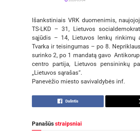
2026-05-04
Išankstiniais VRK duomenimis, naujojo
TS-LKD – 31, Lietuvos socialdemokratų
sąjūdis – 14, Lietuvos lenkų rinkimų a
Tvarka ir teisingumas – po 8. Nepriklau
surinko 2, po 1 mandatą gavo Antikorupcin
centro partija, Lietuvos pensininkų part
„Lietuvos sąrašas“.
Panevėžio miesto savivaldybės inf.
Dalintis
Panašūs
straipsniai