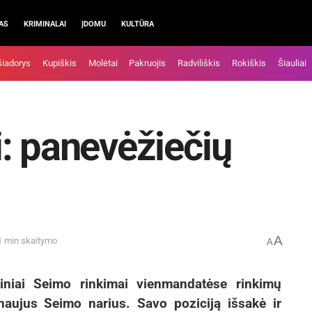
AS
KRIMINALAI
ĮDOMU
KULTŪRA
šiadorys
Kupiškis
Molėtai
Pakruojis
Radviliškis
Rokiškis
Šiauliai
: panevėžiečių
A
1 min skaitymo
A
tiniai Seimo rinkimai vienmandatėse rinkimų
aujus Seimo narius. Savo poziciją išsakė ir