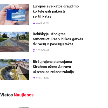
Europos sveikatos draudimo
kortelę gali pakeisti
sertifikatas
2026-08-07
Rokiškyje užbaigtas
remontuoti Respublikos gatvės
dviračių ir pėsčiųjų takas
2026-08-07
Biržų rajone planuojama
Širvėnos ežero Astravo
užtvankos rekonstrukcija
2026-08-07
Vietos
Naujienos