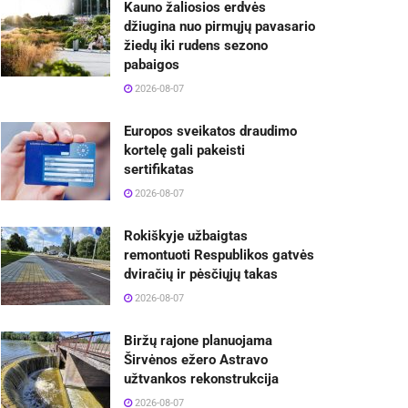
Kauno žaliosios erdvės
džiugina nuo pirmųjų pavasario
žiedų iki rudens sezono
pabaigos
2026-08-07
Europos sveikatos draudimo
kortelę gali pakeisti
sertifikatas
2026-08-07
Rokiškyje užbaigtas
remontuoti Respublikos gatvės
dviračių ir pėsčiųjų takas
2026-08-07
Biržų rajone planuojama
Širvėnos ežero Astravo
užtvankos rekonstrukcija
2026-08-07