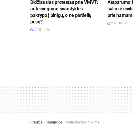
Didžiausias protestas prie VMVT:
Atsparumo f
ar teisingumo svarstyklės
šalims: civil
pakrypo į pinigų, o ne paršelių
prieinamuma
pusę?
2025-09-30
2025-10-22
Pradžia
»
Naujienos
»
Metų knygos rinkimai