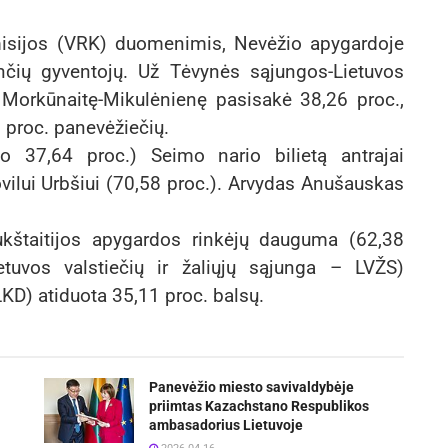
omisijos (VRK) duomenimis, Nevėžio apygardoje
inčių gyventojų. Už Tėvynės sąjungos-Lietuvos
 Morkūnaitę-Mikulėnienę pasisakė 38,26 proc.,
0 proc. panevėžiečių.
vo 37,64 proc.) Seimo nario bilietą antrajai
vilui Urbšiui (70,58 proc.). Arvydas Anušauskas
ukštaitijos apygardos rinkėjų dauguma (62,38
etuvos valstiečių ir žaliųjų sąjunga – LVŽS)
KD) atiduota 35,11 proc. balsų.
Panevėžio miesto savivaldybėje
priimtas Kazachstano Respublikos
ambasadorius Lietuvoje