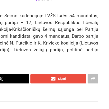
2026-04-16
je Seimo kadencijoje LVŽS turės 54 mandatus,
 partija – 17, Lietuvos Respublikos liberalų
kcija-Krikščioniškų šeimų sąjunga bei Partija
somi kandidatai gavo 4 mandatus, Darbo partija
ė N. Puteikio ir K. Krivicko koalicija (Lietuvos
ija), Lietuvos žaliųjų partija, politinė partija
Siųsti