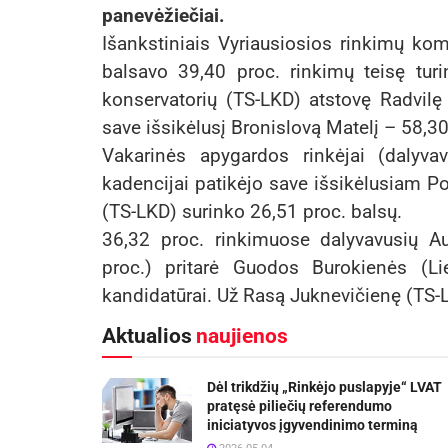
panevėžiečiai.
Išankstiniais Vyriausiosios rinkimų k
balsavo 39,40 proc. rinkimų teisę tur
konservatorių (TS-LKD) atstovę Radvilę
save išsikėlusį Bronislovą Matelį – 58,3
Vakarinės apygardos rinkėjai (dalyva
kadencijai patikėjo save išsikėlusiam Po
(TS-LKD) surinko 26,51 proc. balsų.
36,32 proc. rinkimuose dalyvavusių A
proc.) pritarė Guodos Burokienės (Li
kandidatūrai. Už Rasą Juknevičienę (TS-L
Aktualios
naujienos
Dėl trikdžių „Rinkėjo puslapyje“ LVAT
pratęsė piliečių referendumo
iniciatyvos įgyvendinimo terminą