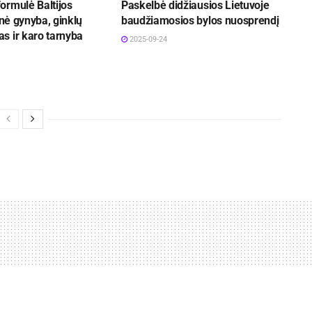
ormulė Baltijos
Paskelbė didžiausios Lietuvoje
inė gynyba, ginklų
baudžiamosios bylos nuosprendį
s ir karo tarnyba
2025-09-24