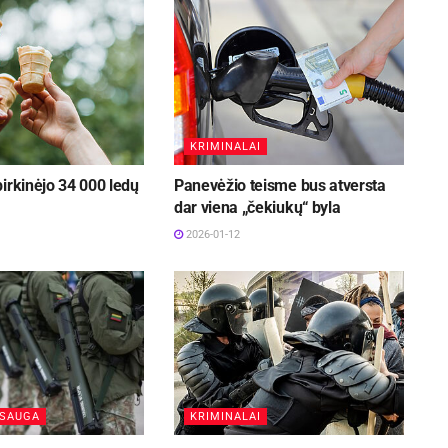
KRIMINALAI
irkinėjo 34 000 ledų
Panevėžio teisme bus atversta
dar viena „čekiukų“ byla
2026-01-12
PSAUGA
KRIMINALAI