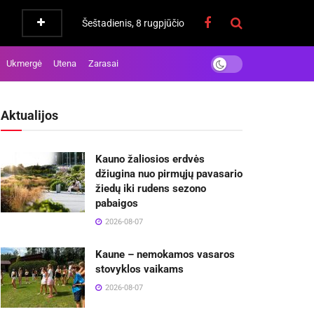
Šeštadienis, 8 rugpjūčio
Ukmergė
Utena
Zarasai
Aktualijos
Kauno žaliosios erdvės
džiugina nuo pirmųjų pavasario
žiedų iki rudens sezono
pabaigos
2026-08-07
Kaune – nemokamos vasaros
stovyklos vaikams
2026-08-07