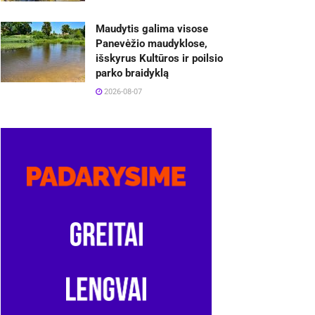
Maudytis galima visose
Panevėžio maudyklose,
išskyrus Kultūros ir poilsio
parko braidyklą
2026-08-07