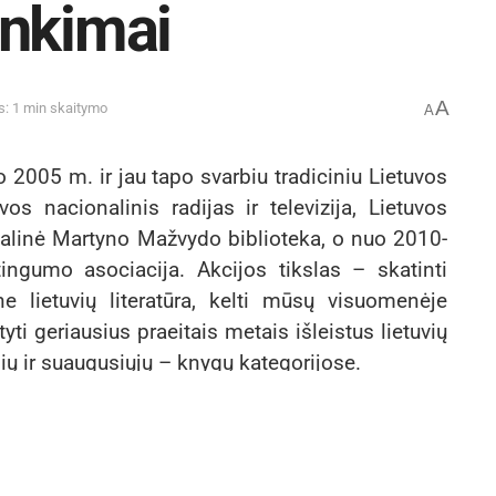
inkimai
A
s: 1 min skaitymo
A
2005 m. ir jau tapo svarbiu tradiciniu Lietuvos
vos nacionalinis radijas ir televizija, Lietuvos
nalinė Martyno Mažvydo biblioteka, o nuo 2010-
tingumo asociacija. Akcijos tikslas – skatinti
e lietuvių literatūra, kelti mūsų visuomenėje
yti geriausius praeitais metais išleistus lietuvių
glių ir suaugusiųjų – knygų kategorijose.
lima šiais būdais:
nkimai.skaitymometai.lt
esu: Nacionalinė Martyno Mažvydo biblioteka