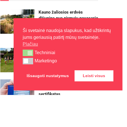
Kauno žaliosios erdvės
džiugina nuo pirmųjų pavasario
žiedų iki rudens sezono
pabaigos
Ši svetainė naudoja slapukus, kad užtikrintų
jums geriausią patirtį mūsų svetainėje.
2026-08-07
Plačiau
Kaune – nemokamos vasaros
Techniniai
Techniniai
stovyklos vaikams
Marketingo
Marketingo
2026-08-07
Išsaugoti nustatymus
Leisti visus
Europos sveikatos draudimo
kortelę gali pakeisti
sertifikatas
2026-08-07
Rokiškyje užbaigtas
remontuoti Respublikos gatvės
dviračių ir pėsčiųjų takas