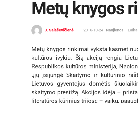
Metų knygos r
J. Šalaševičienė
2016-10-24
Naujienos
Laika
Metų knygos rinkimai vyksta kasmet nuo 
kultūros įvykiu. Šią akciją rengia Lietu
Respublikos kultūros ministerija, Nacio
ųjų įsijungė Skaitymo ir kultūrinio raš
Lietuvos gyventojus domėtis šiuolaikin
skaitymo prestižą. Akcijos idėja – pristat
literatūros kūrinius trijose – vaikų, paau
Už labiausiai patikusią knygą balsuoti ga
interneto svetainėje: www.metuknygosri
elektroniniu paštu:
metuknyga@lrt.lt
;
paštu: „Metų knygos rinkimams“ (adr