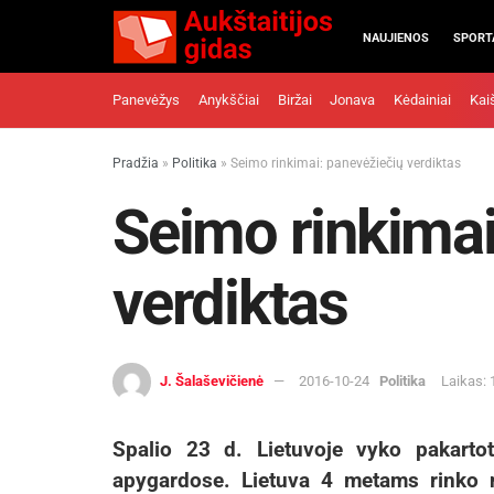
NAUJIENOS
SPORT
Panevėžys
Anykščiai
Biržai
Jonava
Kėdainiai
Kai
Pradžia
»
Politika
»
Seimo rinkimai: panevėžiečių verdiktas
Seimo rinkimai
verdiktas
J. Šalaševičienė
2016-10-24
Politika
Laikas: 
Spalio 23 d. Lietuvoje vyko pakarto
apygardose. Lietuva 4 metams rinko n