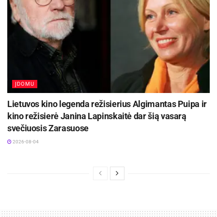
ĮDOMU
Lietuvos kino legenda režisierius Algimantas Puipa ir
kino režisierė Janina Lapinskaitė dar šią vasarą
svečiuosis Zarasuose
2026-08-04