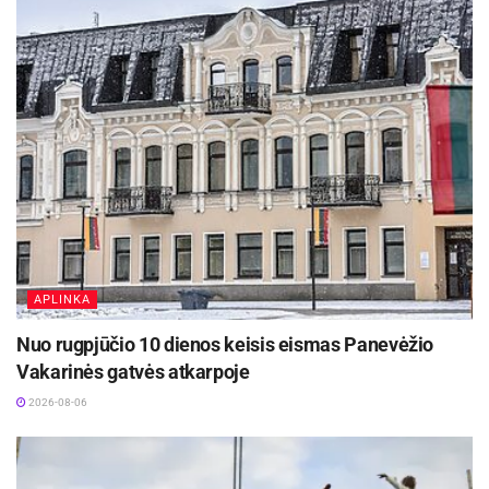
planuoti savo keliones, įvertinti galimus eismo
ribojimus bei, esant galimybei, rinktis
alternatyvius maršrutus. Atsiprašome vairuotojų
už laikinus nepatogumus ir dėkojame už
supratingumą bei bendradarbiavimą. Kviečiame
panevėžiečius ir miesto svečius palaikyti
sportininkus Lietuvos ir Baltijos šalių dviračių
plento čempionate.
Šaltinis:
Panevėžio miesto savivaldybė
APLINKA
Žymos:
Panevėžio miesto savivaldybė
Nuo rugpjūčio 10 dienos keisis eismas Panevėžio
Vakarinės gatvės atkarpoje
2026-08-06