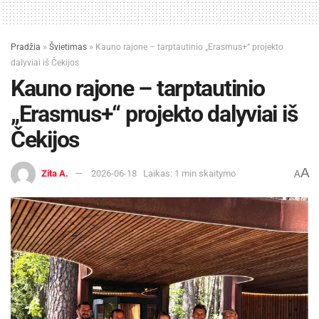
Pradžia
»
Švietimas
»
Kauno rajone – tarptautinio „Erasmus+“ projekto
dalyviai iš Čekijos
Kauno rajone – tarptautinio
„Erasmus+“ projekto dalyviai iš
Čekijos
A
Zita A.
2026-06-18
Laikas: 1 min skaitymo
A