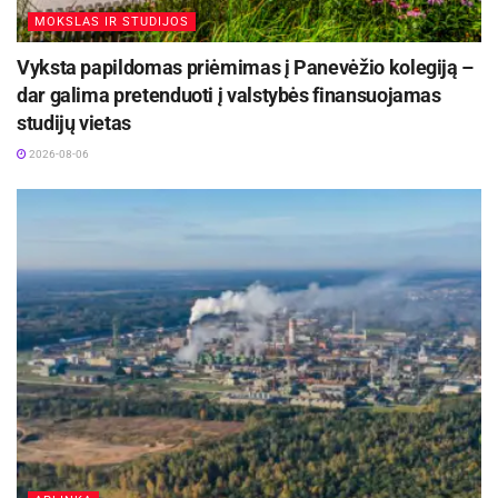
MOKSLAS IR STUDIJOS
Vyksta papildomas priėmimas į Panevėžio kolegiją –
Aktualios
naujienos
dar galima pretenduoti į valstybės finansuojamas
studijų vietas
Kaune – nemokamos vasaros stovyklos vaikams
2026-08-06
2026-08-07
Kauno rajone, Čekiškėje vyks 2028 metų Europos
ir pasaulio greičio automodelių čempionatas
2026-08-07
Šaltinis:
Kauno rajono savivaldybė