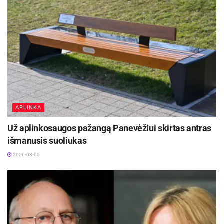
APLINKA
Už aplinkosaugos pažangą Panevėžiui skirtas antras
išmanusis suoliukas
2026-08-05