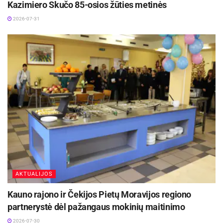
Kazimiero Skučo 85-osios žūties metinės
2026-07-31
AKTUALIJOS
Kauno rajono ir Čekijos Pietų Moravijos regiono
partnerystė dėl pažangaus mokinių maitinimo
2026-07-30