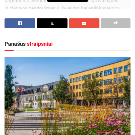
tarptautinio bendradarbiavimo patirtis ir savivaldybės
iniciatyvos bendruomenių, švietimo bei aplinkosaugos
srityse.
Vizito metu partneriai dalijosi gerąja patirtimi regionų
pažinimo, edukacinių veiklų žmonėms su negalia,
aplinkosauginio švietimo ir atsakingo elgesio gamtoje
Panašūs
straipsniai
srityse. Susitikimo metu taip pat diskutuota apie naujų
edukacinių priemonių kūrimą ir tarptautinio
bendradarbiavimo plėtrą.
Kauno rajono turizmo ir verslo informacijos centras bei
„Baťa Canal“ bendradarbiauja nuo 2022 metų, kai buvo
pasirašytas ketinimų protokolas dėl vandens turizmo
plėtros, patirties mainų ir bendrų Europos Sąjungos
projektų įgyvendinimo.
Šis vizitas – pirmasis iš trijų projekto partnerių susitikimų.
Kiti susitikimai vyks Čekijoje ir Lietuvoje, tęsiant patirties
mainus bei vystant naujas turizmo ir edukacines
iniciatyvas.