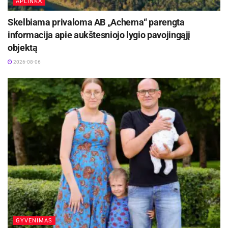
APLINKA
Skelbiama privaloma AB „Achema“ parengta
informacija apie aukštesniojo lygio pavojingąjį
objektą
2026-08-06
GYVENIMAS