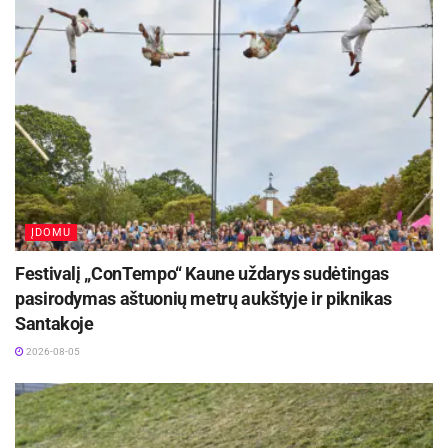
ĮDOMU
Festivalį „ConTempo“ Kaune uždarys sudėtingas
pasirodymas aštuonių metrų aukštyje ir piknikas
Santakoje
2026-08-05