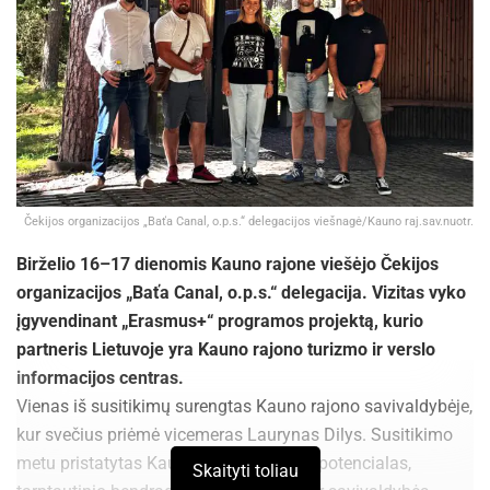
Čekijos organizacijos „Baťa Canal, o.p.s.“ delegacijos viešnagė/Kauno raj.sav.nuotr.
Birželio 16–17 dienomis Kauno rajone viešėjo Čekijos
organizacijos „Baťa Canal, o.p.s.“ delegacija. Vizitas vyko
įgyvendinant „Erasmus+“ programos projektą, kurio
partneris Lietuvoje yra Kauno rajono turizmo ir verslo
informacijos centras.
Vienas iš susitikimų surengtas Kauno rajono savivaldybėje,
kur svečius priėmė vicemeras Laurynas Dilys. Susitikimo
metu pristatytas Kauno rajono turizmo potencialas,
Skaityti toliau