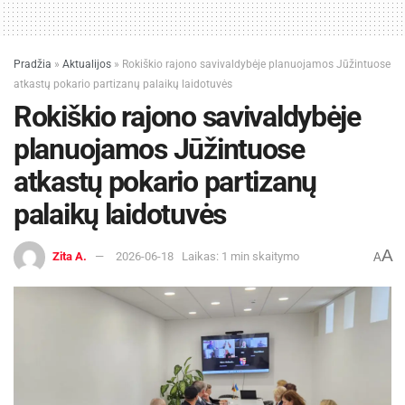
Pradžia
»
Aktualijos
»
Rokiškio rajono savivaldybėje planuojamos Jūžintuose
atkastų pokario partizanų palaikų laidotuvės
Rokiškio rajono savivaldybėje
planuojamos Jūžintuose
atkastų pokario partizanų
palaikų laidotuvės
A
Zita A.
2026-06-18
Laikas: 1 min skaitymo
A