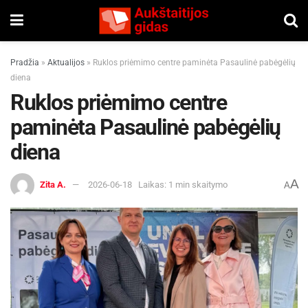
Pradžia
»
Aktualijos
»
Ruklos priėmimo centre paminėta Pasaulinė pabėgėlių
diena
Ruklos priėmimo centre
paminėta Pasaulinė pabėgėlių
diena
A
Zita A.
2026-06-18
Laikas: 1 min skaitymo
A