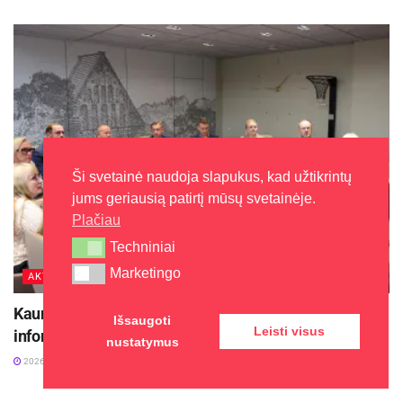
Ši svetainė naudoja slapukus, kad užtikrintų
jums geriausią patirtį mūsų svetainėje.
Plačiau
Techniniai
Techniniai
Marketingo
Marketingo
AKTUALIJOS
Kauno rajono savivaldybėje plečiama geografinė
Išsaugoti
Leisti visus
informacinė sistema
nustatymus
2026-07-28