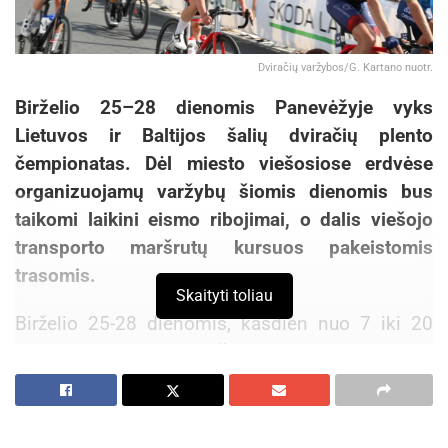
Dviračių varžybos/G. Kartano nuotr.
Birželio 25–28 dienomis Panevėžyje vyks
Lietuvos ir Baltijos šalių dviračių plento
čempionatas. Dėl miesto viešosiose erdvėse
organizuojamų varžybų šiomis dienomis bus
taikomi laikini eismo ribojimai, o dalis viešojo
transporto maršrutų kursuos pakeistomis
trasomis.
Skaityti toliau
Birželio 25-28 dienomis, kasdien nuo 7 iki 20
val., eismas bus draudžiamas Elektros gatvėje,
kur numatyta dviratininkų starto ir finišo vieta.
Varžybų trasa drieksis Elektros, A. Smetonos,
Klaipėdos, J. Tilvyčio, Tvenkinio, K.