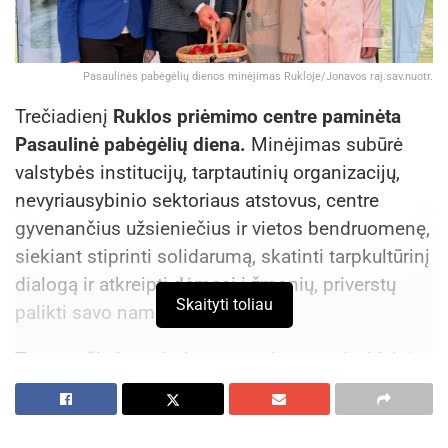
Pasaulinės pabėgėlių dienos minėjimas Rukloje/Jonavos raj.sav.nuotr.
Trečiadienį
Ruklos priėmimo centre paminėta
Pasaulinė pabėgėlių diena.
Minėjimas subūrė
valstybės institucijų, tarptautinių organizacijų,
nevyriausybinio sektoriaus atstovus, centre
gyvenančius užsieniečius ir vietos bendruomenę,
siekiant stiprinti solidarumą, skatinti tarpkultūrinį
dialogą ir atkreipti dėmesį į žmonių, priverstų
Skaityti toliau
palikti savo namus, patirtis.
Tarp svečių buvo ir Jonavos rajono savivaldybės
administracijos direktoriaus pavaduotoja Lineta
Jakimavičienė bei Jonavos rajono savivaldybės
Socialinės paramos skyriaus vedėja Daiva