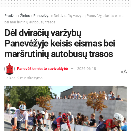
Pradžia
»
Žinios
»
Panevėžys
»
Dėl dviračių varžybų Panevėžyje keisis eismas
bei maršrutinių autobusų trasos
Dėl dviračių varžybų
Panevėžyje keisis eismas bei
maršrutinių autobusų trasos
Panevėžio miesto savivaldybė
2026-06-18
A
A
Laikas: 2 min skaitymo