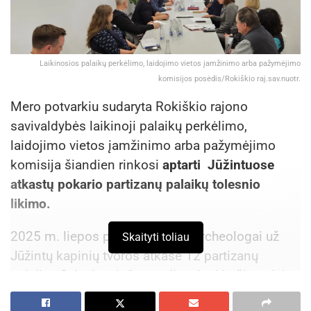
Laikinosios palaikų perkėlimo, laidojimo vietos įamžinimo arba pažymėjimo
komisijos posėdis/Rokiškio raj.sav.nuotr.
Mero potvarkiu sudaryta Rokiškio rajono
savivaldybės laikinoji palaikų perkėlimo,
laidojimo vietos įamžinimo arba pažymėjimo
komisija šiandien rinkosi
aptarti Jūžintuose
atkastų pokario partizanų palaikų tolesnio
likimo.
2025 m. liepos pirmoje pusėje archeologai už
Skaityti toliau
Jūžintų kapinių tvoros atkasė 12 partizanų
palaikų. Sulaukus informacijos, kad jų čia galėjo
būti užkasta daugiau, Lietuvos gyventojų