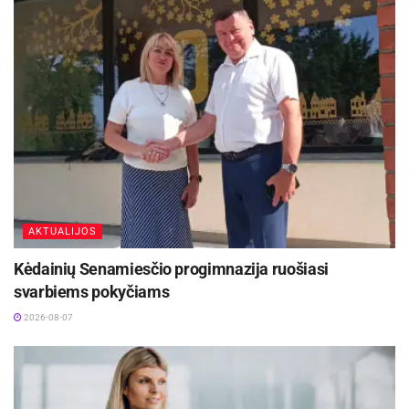
išlaidos bus padengtos iš valstybės, dalis – iš
Rokiškio rajono savivaldybės biudžeto lėšų.
Šaltinis:
Rokiškio rajono savivaldybė
AKTUALIJOS
Kėdainių Senamiesčio progimnazija ruošiasi
svarbiems pokyčiams
2026-08-07