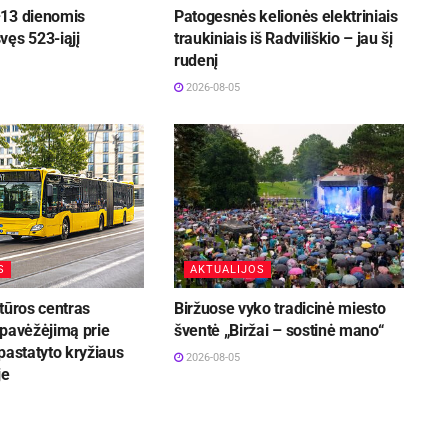
13 dienomis
Patogesnės kelionės elektriniais
vęs 523-iąjį
traukiniais iš Radviliškio – jau šį
rudenį
2026-08-05
S
AKTUALIJOS
tūros centras
Biržuose vyko tradicinė miesto
 pavėžėjimą prie
šventė „Biržai – sostinė mano“
pastatyto kryžiaus
2026-08-05
je