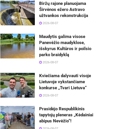
Biržų rajone planuojama
Širvėnos ežero Astravo
užtvankos rekonstrukcija
2026-08-07
Maudytis galima visose
Panevėžio maudyklose,
išskyrus Kultūros ir poilsio
parko braidyklą
2026-08-07
Kviečiama dalyvauti visoje
Lietuvoje vykstančiame
konkurse „Tvari Lietuva“
2026-08-07
Prasidėjo Respublikinis
tapytojų pleneras „Kėdainiai
abipus Nevėžio“!
2026-08-07