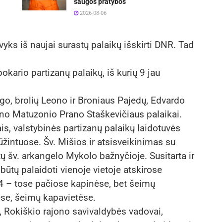
saugos pratybos
2026-08-06
yks iš naujai surastų palaikų išskirti DNR. Tad
okario partizanų palaikų, iš kurių 9 jau
ago, brolių Leono ir Broniaus Pajedų, Edvardo
ono Matuzonio Prano Staškevičiaus palaikai.
is, valstybinės partizanų palaikų laidotuvės
žintuose. Šv. Mišios ir atsisveikinimas su
ų šv. arkangelo Mykolo bažnyčioje. Susitarta ir
 būtų palaidoti vienoje vietoje atskirose
 4 – tose pačiose kapinėse, bet šeimų
ėse, šeimų kapavietėse.
, Rokiškio rajono savivaldybės vadovai,