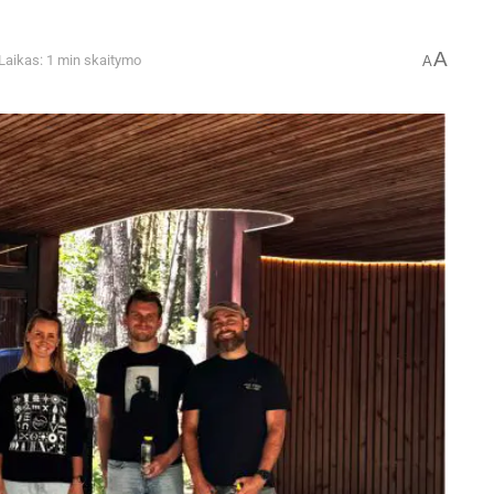
A
Laikas: 1 min skaitymo
A