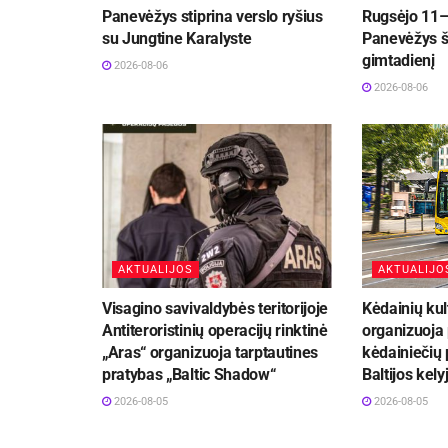
Panevėžys stiprina verslo ryšius
Rugsėjo 11–
su Jungtine Karalyste
Panevėžys š
gimtadienį
2026-08-06
2026-08-06
AKTUALIJOS
AKTUALIJO
Visagino savivaldybės teritorijoje
Kėdainių kul
Antiteroristinių operacijų rinktinė
organizuoja
„Aras“ organizuoja tarptautines
kėdainiečių 
pratybas „Baltic Shadow“
Baltijos kely
2026-08-05
2026-08-05