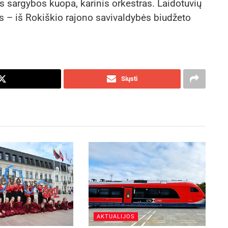
 sargybos kuopa, karinis orkestras. Laidotuvių
is – iš Rokiškio rajono savivaldybės biudžeto
Siųsti
AKTUALIJOS