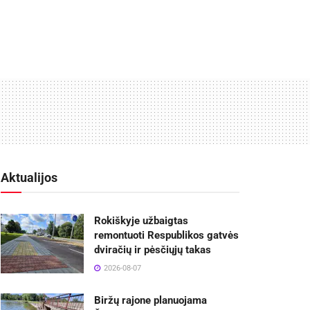
Aktualijos
Rokiškyje užbaigtas
remontuoti Respublikos gatvės
dviračių ir pėsčiųjų takas
2026-08-07
Biržų rajone planuojama