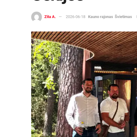
Zita A.
2026-06-18
Kauno rajonas
Švietimas