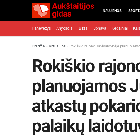
NAUJIENOS
SPORT
Panevėžys
Anykščiai
Biržai
Jonava
Kėdainiai
Kai
Pradžia
»
Aktualijos
»
Rokiškio rajono savivaldybėje planuojamo
Rokiškio rajon
planuojamos J
atkastų pokari
palaikų laidot