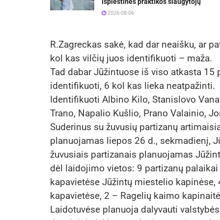
išplėstinės praktikos slaugytojų
2026-08-06
R.Zagreckas sakė, kad dar neaišku, ar pav
kol kas vilčių juos identifikuoti – maža.
Tad dabar Jūžintuose iš viso atkasta 15 p
identifikuoti, 6 kol kas lieka neatpažinti.
Identifikuoti Albino Kilo, Stanislovo Van
Trano, Napalio Kušlio, Prano Valainio, J
Suderinus su žuvusių partizanų artimaisia
planuojamas liepos 26 d., sekmadienį, Jū
žuvusiais partizanais planuojamas Jūžint
dėl laidojimo vietos: 9 partizanų palaikai
kapavietėse Jūžintų miestelio kapinėse,
kapavietėse, 2 – Ragelių kaimo kapinait
Laidotuvėse planuoja dalyvauti valstybės