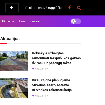
Penktadienis, 7 rugpjūčio
Ukmergė
Utena
Zarasai
Aktualijos
Rokiškyje užbaigtas
remontuoti Respublikos gatvės
dviračių ir pėsčiųjų takas
2026-08-07
Biržų rajone planuojama
Širvėnos ežero Astravo
užtvankos rekonstrukcija
2026-08-07