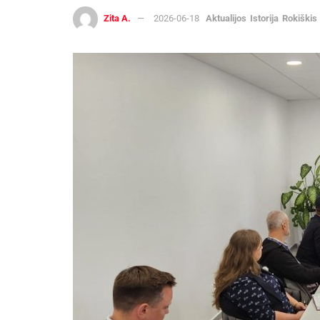
Zita A.
2026-06-18
Aktualijos
Istorija
Rokiškis