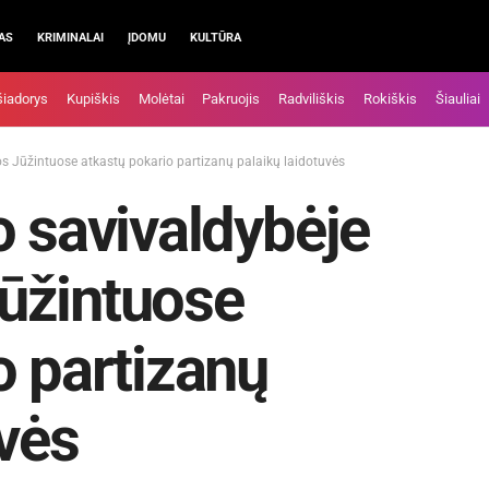
AS
KRIMINALAI
ĮDOMU
KULTŪRA
šiadorys
Kupiškis
Molėtai
Pakruojis
Radviliškis
Rokiškis
Šiauliai
s Jūžintuose atkastų pokario partizanų palaikų laidotuvės
o savivaldybėje
ūžintuose
o partizanų
uvės