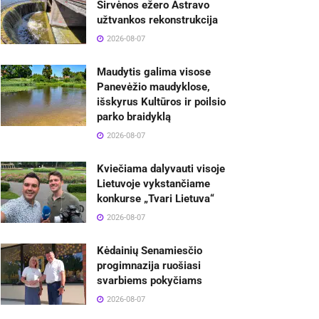
Širvėnos ežero Astravo
užtvankos rekonstrukcija
2026-08-07
Maudytis galima visose
Panevėžio maudyklose,
išskyrus Kultūros ir poilsio
parko braidyklą
2026-08-07
Kviečiama dalyvauti visoje
Lietuvoje vykstančiame
konkurse „Tvari Lietuva“
2026-08-07
Kėdainių Senamiesčio
progimnazija ruošiasi
svarbiems pokyčiams
2026-08-07