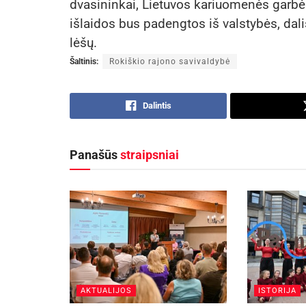
dvasininkai, Lietuvos kariuomenės garbės
išlaidos bus padengtos iš valstybės, dal
lėšų.
Šaltinis:
Rokiškio rajono savivaldybė
Dalintis
Panašūs
straipsniai
AKTUALIJOS
ISTORIJA