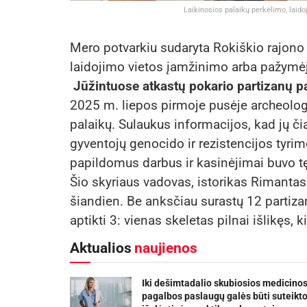
Laikinosios palaikų perkėlimo, laid
Mero potvarkiu sudaryta Rokiškio rajono 
laidojimo vietos įamžinimo arba pažymė
Jūžintuose atkastų pokario partizanų pa
2025 m. liepos pirmoje pusėje archeologa
palaikų. Sulaukus informacijos, kad jų či
gyventojų genocido ir rezistencijos tyrim
papildomus darbus ir kasinėjimai buvo tę
Šio skyriaus vadovas, istorikas Rimantas
šiandien. Be anksčiau surastų 12 partiz
aptikti 3: vienas skeletas pilnai išlikęs, k
Aktualios
naujienos
Iki dešimtadalio skubiosios medicino
pagalbos paslaugų galės būti suteikt