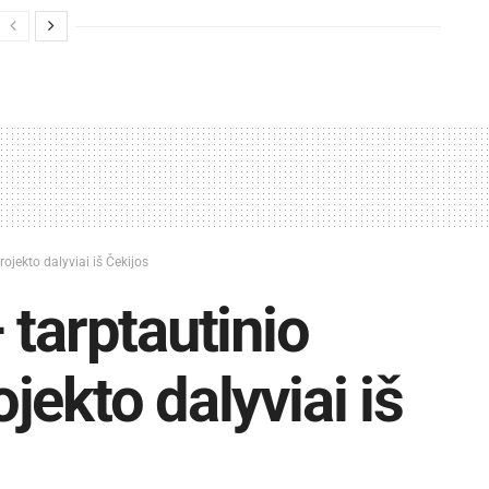
ojekto dalyviai iš Čekijos
 tarptautinio
ekto dalyviai iš