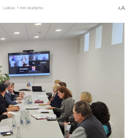
A
Laikas: 1 min skaitymo
A