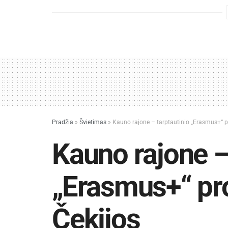
Pradžia
»
Švietimas
»
Kauno rajone – tarptautinio „Erasmus+“ pr
Kauno rajone –
„Erasmus+“ proj
Čekijos