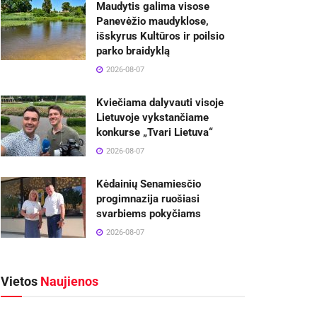
Maudytis galima visose
Panevėžio maudyklose,
išskyrus Kultūros ir poilsio
parko braidyklą
2026-08-07
Kviečiama dalyvauti visoje
Lietuvoje vykstančiame
konkurse „Tvari Lietuva“
2026-08-07
Kėdainių Senamiesčio
progimnazija ruošiasi
svarbiems pokyčiams
2026-08-07
Vietos
Naujienos