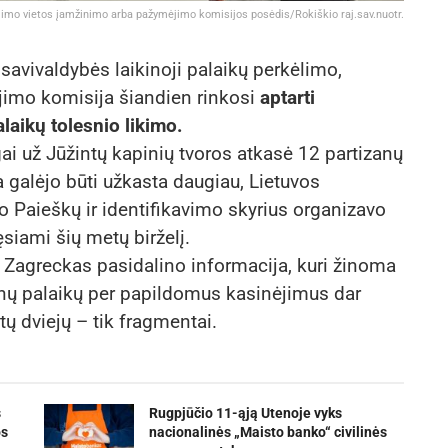
ojimo vietos įamžinimo arba pažymėjimo komisijos posėdis/Rokiškio raj.sav.nuotr.
savivaldybės laikinoji palaikų perkėlimo,
jimo komisija šiandien rinkosi
aptarti
laikų tolesnio likimo.
i už Jūžintų kapinių tvoros atkasė 12 partizanų
a galėjo būti užkasta daugiau, Lietuvos
o Paieškų ir identifikavimo skyrius organizavo
siami šių metų birželį.
 Zagreckas pasidalino informacija, kuri žinoma
anų palaikų per papildomus kasinėjimus dar
itų dviejų – tik fragmentai.
s
Rugpjūčio 11-ąją Utenoje vyks
os
nacionalinės „Maisto banko“ civilinės