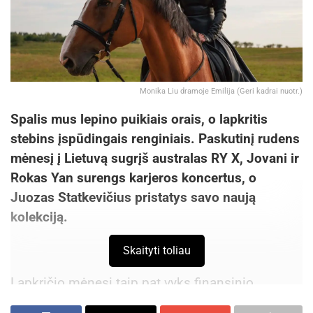
Monika Liu dramoje Emilija (Geri kadrai nuotr.)
Spalis mus lepino puikiais orais, o lapkritis
stebins įspūdingais renginiais. Paskutinį rudens
mėnesį į Lietuvą sugrįš australas RY X, Jovani ir
Rokas Yan surengs karjeros koncertus, o
Juozas Statkevičius pristatys savo naują
kolekciją.
Skaityti toliau
Lapkričio mėnesį taip pat vyks finansinio
raštingumo konferencija Vilniuje, Kaunas kvies į