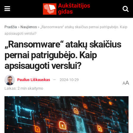
Pradžia
»
Naujienos
»
„Ransomware“ atakų skaičius pernai patrigubėjo. Kaip
apsisaugoti verslui?
„Ransomware“ atakų skaičius
pernai patrigubėjo. Kaip
apsisaugoti verslui?
Paulius Liškauskas
2024-10-29
A
A
Laikas: 2 min skaitymo