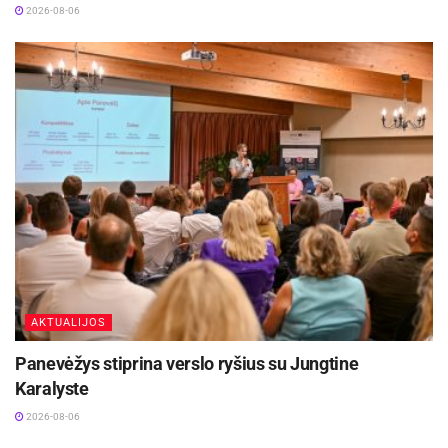
2026-08-06
šiandieniniame skaitmeniniame pasaulyje. Tai
yra kenkėjiškos programos, kurios įsilaužia į jūsų
kompiuterį ar tinklą ir už svarbią informaciją,
pavyzdžiui, dokumentus, nuotraukas ar duomenų
bazes, reikalauja išpirkos.
Aktualios
naujienos
Kėdainių Senamiesčio progimnazija ruošiasi
svarbiems pokyčiams
2026-08-07
AKTUALIJOS
Iki dešimtadalio skubiosios medicinos pagalbos
paslaugų galės būti suteiktos išplėstinės
Panevėžys stiprina verslo ryšius su Jungtine
praktikos slaugytojų
Karalyste
2026-08-06
2026-08-06
Kenkėjiškų programų kūrėjai vis dažniau grasina