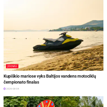
Rugsėjo 11–13 dienomis Panevėžys švęs 523-
iąjį gimtadienį
2026-08-06
Festivalį „ConTempo“ Kaune uždarys sudėtingas
pasirodymas aštuonių metrų aukštyje ir piknikas
Santakoje
2026-08-05
ĮDOMU
Kupiškio mariose vyks Baltijos vandens motociklų
čempionato finalas
2026-08-04