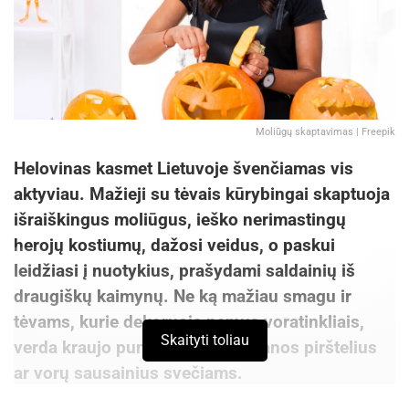
Moliūgų skaptavimas | Freepik
Helovinas kasmet Lietuvoje švenčiamas vis
aktyviau. Mažieji su tėvais kūrybingai skaptuoja
išraiškingus moliūgus, ieško nerimastingų
herojų kostiumų, dažosi veidus, o paskui
leidžiasi į nuotykius, prašydami saldainių iš
draugiškų kaimynų. Ne ką mažiau smagu ir
RY X
tėvams, kurie dekoruoja namus voratinkliais,
Australų atlikėjo RY X ir LNOBT pasirodymas
Skaityti toliau
verda kraujo punčą, gamina raganos pirštelius
ar vorų sausainius svečiams.
Lapkričio 8 d. (Vilnius)