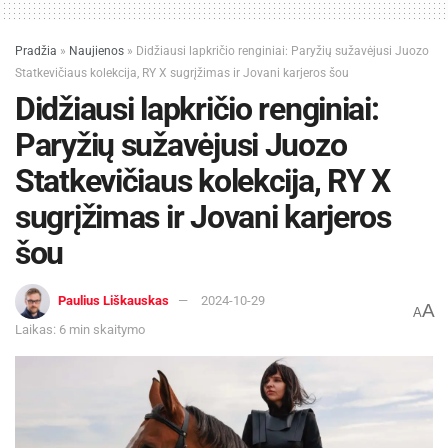
Pradžia
»
Naujienos
»
Didžiausi lapkričio renginiai: Paryžių sužavėjusi Juozo
Statkevičiaus kolekcija, RY X sugrįžimas ir Jovani karjeros šou
Didžiausi lapkričio renginiai:
Paryžių sužavėjusi Juozo
Statkevičiaus kolekcija, RY X
sugrįžimas ir Jovani karjeros
šou
Paulius Liškauskas
2024-10-29
A
A
Laikas: 6 min skaitymo