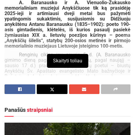
A. Baranausko ir A. Vienuolio-Žukausko
memorialiniam muziejui Anykščiuose tik ką prasidėję
2025-ieji ir artimiausi dveji metai bus pažymėti
ypatingomis sukaktimis, susijusiomis su Didžiuoju
anykštėnu Antanu Baranausku (1835–1902): poeto 190-
asis gimtadienis, klėtelės, iš kurios pasaulį pasiekė
žymiausias XIX a. lietuvių poezijos kūrinys – poema
„Anykščių šilelis“, statybų 200-osios metinės ir pirmojo
memorialinio muziejaus Lietuvoje įsteigimo 100-metis.
Renginių ciklas jau sausio 5 d. (A. Baranausko
gimimo dieną pagal senąjį kalendorių, pagal naująjį –
Skaityti toliau
sausio 17 d.) pradėtas trijų paminklų poetui – biustų
Anykščių Šv. Apaštalo evangelisto Mato bažnyčioje ir
Rašytojų kalnelyje bei paminklo Vyskupo skvere –
simboliniu apvainikavimu.
Aktualios
naujienos
Į Anykščius ateina verslumo įgūdžių ugdymo
Panašūs
straipsniai
programa, skirta vyresniems nei 50 metų
asmenims
2026-08-06