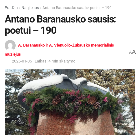
Pradžia
»
Naujienos
»
Antano Baranausko sausis: poetui – 190
Antano Baranausko sausis:
poetui – 190
A. Baranausko ir A. Vienuolio-Žukausko memorialinis
A
A
muziejus
2025-01-06
Laikas: 4 min skaitymo