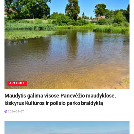
atliekų tvarkymo taisykles. Taisyklėse nustatyta,
jog draudžiama mesti mišrias komunalines
atliekas į konteinerius, priskirtus kitiems
asmenims ar atliekų turėtojams.
Primename, kad gyventojai gali būti baudžiami
už atliekų tvarkymo taisyklių nesilaikymą.
Baudos dydis gali siekti nuo 30 iki 140 eurų.
Pakartotinių nusižengimų atveju bauda gali siekti
nuo 140 iki 600 eurų.
APLINKA
2025 m. sausio–vasario mėnesiais UAB
Maudytis galima visose Panevėžio maudyklose,
„Švenčionių komunalinis centras“
išskyrus Kultūros ir poilsio parko braidyklą
vykdys individualių popieriaus /plastiko / metalo
2026-08-07
ir stiklo pakuočių atliekoms skirtų konteinerių
aptarnavimą. Grafiką rasite čia:
https://svencionys.lt/2024/12/30/individualiu-