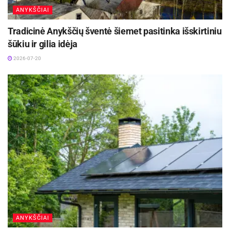
ANYKŠČIAI
Tradicinė Anykščių šventė šiemet pasitinka išskirtiniu
šūkiu ir gilia idėja
2026-07-20
ANYKŠČIAI