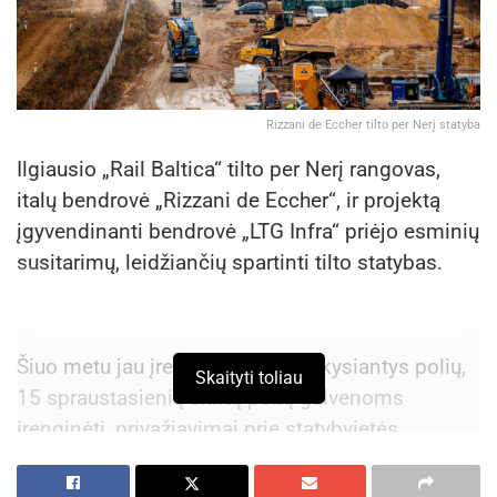
Rizzani de Eccher tilto per Nerį statyba
Ilgiausio „Rail Baltica“ tilto per Nerį rangovas,
italų bendrovė „Rizzani de Eccher“, ir projektą
įgyvendinanti bendrovė „LTG Infra“ priėjo esminių
susitarimų, leidžiančių spartinti tilto statybas.
Šiuo metu jau įrengti 317 tiltą laikysiantys polių,
Skaityti toliau
15 spraustasienių skirtų polių galvenoms
įrenginėti, privažiavimai prie statybvietės
užtikrinsiantys nuolatinį darbų vykdymą, atlikti
polių bandymai, po kurių pradėtos betonuoti