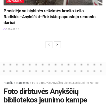
ANYKŠČIAI
Prasidėjo valstybinės reikšmės krašto kelio
Radiškis–Anykščiai–Rokiškis paprastojo remonto
darbai
2026-07-12
Pradžia
»
Naujienos
»
Foto dirbtuvės Anykščių bibliotekos jaunimo kampe
Foto dirbtuvės Anykščių
bibliotekos jaunimo kampe