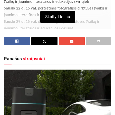
(Vaikų ir jaunimo literatūros ir edukacijos skyriuje);
Sausio 22 d. 15 val.
portretinės fotografijos dirbtuvės (vaikų ir
jaunimo literatūros ir edukacijos skyriuje);
Skaityti toliau
Sausio 29 d. 15 val.
daiktų fotografijos dirbtuvės (Vaikų ir
jaunimo literatūros ir edukacijos skyriuje);
Sausio mėnesį vyks I. Girčio fotografijos detektyvų
konkursas
(Vaikų ir jaunimo literatūros ir edukacijos skyriuje).
Daugiau informacijos apie konkursą Facebook paskyroje
„Bibliotekos jaunimo kampas”.
Panašūs
straipsniai
Aktualios
naujienos
Į Anykščius ateina verslumo įgūdžių ugdymo
programa, skirta vyresniems nei 50 metų
asmenims
2026-08-06
Anykščių rajono gyventojams „Smurtinio elgesio
artimoje aplinkoje keitimo programa“
2026-08-04