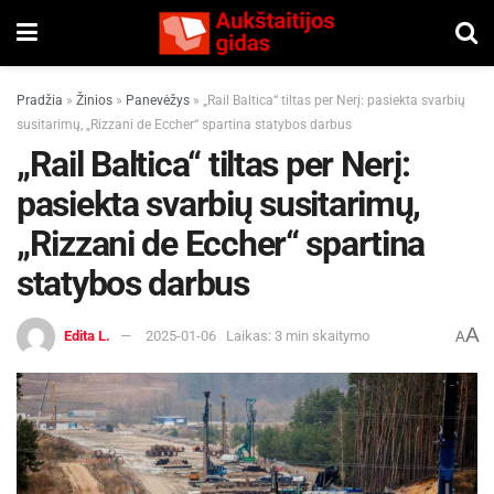
Pradžia
»
Žinios
»
Panevėžys
»
„Rail Baltica“ tiltas per Nerį: pasiekta svarbių
susitarimų, „Rizzani de Eccher“ spartina statybos darbus
„Rail Baltica“ tiltas per Nerį:
pasiekta svarbių susitarimų,
„Rizzani de Eccher“ spartina
statybos darbus
A
Edita L.
2025-01-06
Laikas: 3 min skaitymo
A