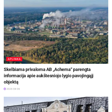
popieriaus-plastiko-metalo-ir-stiklo-pakuociu-
atlieku-konteineriu-aptarnavimo-grafikas-
svencioniu-ir-svencioneliu-gyvenvietese/
Šaltinis:
Švenčionių rajono savivaldybė
Žymos:
Savivalda
APLINKA
Skelbiama privaloma AB „Achema“ parengta
informacija apie aukštesniojo lygio pavojingąjį
objektą
2026-08-06