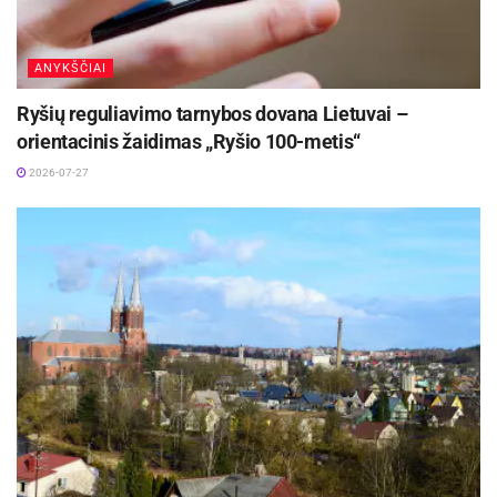
ANYKŠČIAI
Ryšių reguliavimo tarnybos dovana Lietuvai –
orientacinis žaidimas „Ryšio 100-metis“
2026-07-27