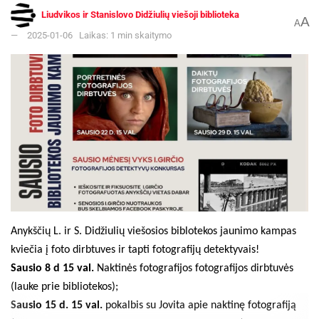
Liudvikos ir Stanislovo Didžiulių viešoji biblioteka
A
A
2025-01-06
Laikas: 1 min skaitymo
Anykščių L. ir S. Didžiulių viešosios biblotekos jaunimo kampas
kviečia į foto dirbtuves ir tapti fotografijų detektyvais!
Sausio 8 d 15 val.
Naktinės fotografijos fotografijos dirbtuvės
(lauke prie bibliotekos);
Sausio 15 d. 15 val.
pokalbis su Jovita apie naktinę fotografiją