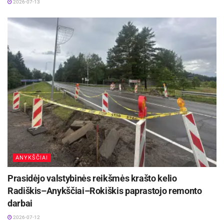
2026-07-13
ANYKŠČIAI
Prasidėjo valstybinės reikšmės krašto kelio
Radiškis–Anykščiai–Rokiškis paprastojo remonto
darbai
2026-07-12