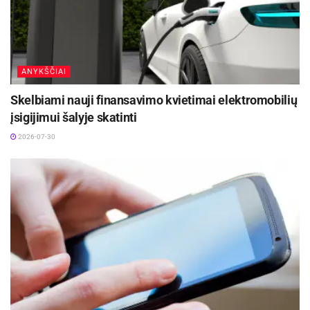
Žymos:
Liudvikos ir Stanislovo Didžiulių viešoji biblioteka
ANYKŠČIAI
Pranešimas spaudai
Skelbiami nauji finansavimo kvietimai elektromobilių
įsigijimui šalyje skatinti
2026-07-30