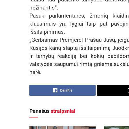
nežinantis“.
Pasak parlamentarės, žmonių klaidi
klausimais yra lygiai taip pat pavoji
išsilaipinimas.
„Gerbiamas Premjere! Prašau Jūsų, jeigu
Rusijos karių slaptą išsilaipinimą Juodkr
ir tarnybų reakciją bei kokių papil
valstybės saugumui rimtą grėsmę sukėlus
narė.
Dalintis
Panašūs
straipsniai