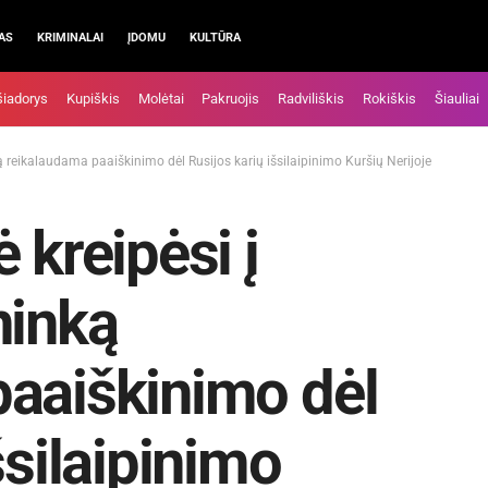
AS
KRIMINALAI
ĮDOMU
KULTŪRA
šiadorys
Kupiškis
Molėtai
Pakruojis
Radviliškis
Rokiškis
Šiauliai
ką reikalaudama paaiškinimo dėl Rusijos karių išsilaipinimo Kuršių Nerijoje
 kreipėsi į
ninką
paaiškinimo dėl
šsilaipinimo