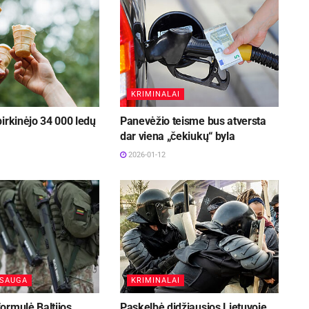
KRIMINALAI
irkinėjo 34 000 ledų
Panevėžio teisme bus atversta
dar viena „čekiukų“ byla
2026-01-12
PSAUGA
KRIMINALAI
ormulė Baltijos
Paskelbė didžiausios Lietuvoje