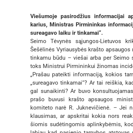
Viešumoje pasirodžius informacijai ap
karius, Ministras Pirmininkas informaci
sureagavo laiku ir tinkamai“.
Seimo Tėvynės sąjungos-Lietuvos kri
Šešėlinės Vyriausybės krašto apsaugos 
tinkamu būdu – viešai arba per Seimo s
toks Ministrui Pirmininkui žinomas inci
„Prašau pateikti informaciją, kokios tar
„sureagavo tinkamai“? Ar tai reiškia, kad
gal sunaikinti? Ar buvo konsultuojamasi
prašo buvusi krašto apsaugos minist
komiteto narė R. Juknevičienė. – Jei ne
klausimas, ar apskritai kokia nors rea
šiomis sudėtingomis aplinkybėmis, kodė
labiau kad pasienio tarnybos atstovas p