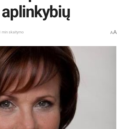
 aplinkybių
A
1 min skaitymo
A