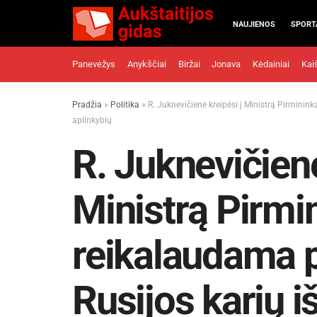
NAUJIENOS
SPORT
Panevėžys
Anykščiai
Biržai
Jonava
Kėdainiai
Kai
Pradžia
»
Politika
»
R. Juknevičienė kreipėsi į Ministrą Pirminin
aplinkybių
R. Juknevičienė
Ministrą Pirmi
reikalaudama 
Rusijos karių i