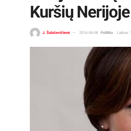
Kuršių Nerijoje
J. Šalaševičienė
2016-04-08
Politika
Laikas: 