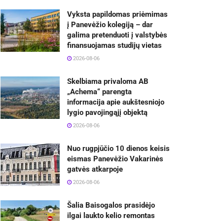
Vyksta papildomas priėmimas
į Panevėžio kolegiją – dar
galima pretenduoti į valstybės
finansuojamas studijų vietas
2026-08-06
Skelbiama privaloma AB
„Achema“ parengta
informacija apie aukštesniojo
lygio pavojingąjį objektą
2026-08-06
Nuo rugpjūčio 10 dienos keisis
eismas Panevėžio Vakarinės
gatvės atkarpoje
2026-08-06
Šalia Baisogalos prasidėjo
ilgai laukto kelio remontas