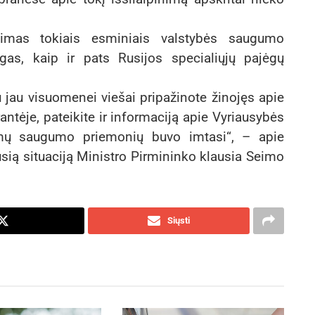
nimas tokiais esminiais valstybės saugumo
ngas, kaip ir pats Rusijos specialiųjų pajėgų
 jau visuomenei viešai pripažinote žinojęs apie
antėje, pateikite ir informaciją apie Vyriausybės
domų saugumo priemonių buvo imtasi“, – apie
ią situaciją Ministro Pirmininko klausia Seimo
Siųsti