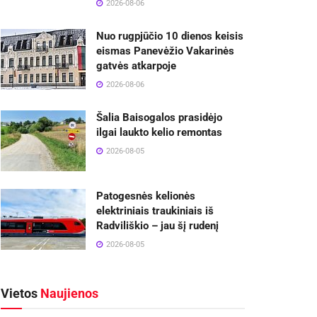
2026-08-06
Nuo rugpjūčio 10 dienos keisis
eismas Panevėžio Vakarinės
gatvės atkarpoje
2026-08-06
Šalia Baisogalos prasidėjo
ilgai laukto kelio remontas
2026-08-05
Patogesnės kelionės
elektriniais traukiniais iš
Radviliškio – jau šį rudenį
2026-08-05
Vietos
Naujienos