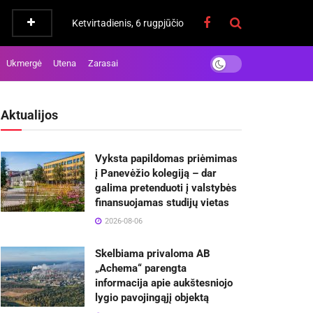
Ketvirtadienis, 6 rugpjūčio
Ukmergė
Utena
Zarasai
Aktualijos
Vyksta papildomas priėmimas
į Panevėžio kolegiją – dar
galima pretenduoti į valstybės
finansuojamas studijų vietas
2026-08-06
Skelbiama privaloma AB
„Achema“ parengta
informacija apie aukštesniojo
lygio pavojingąjį objektą