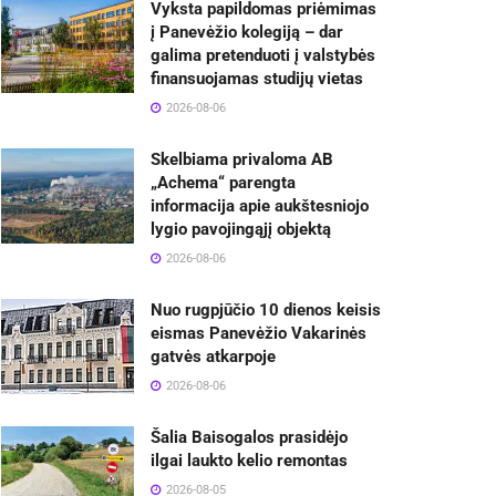
Vyksta papildomas priėmimas
į Panevėžio kolegiją – dar
galima pretenduoti į valstybės
finansuojamas studijų vietas
2026-08-06
Skelbiama privaloma AB
„Achema“ parengta
informacija apie aukštesniojo
lygio pavojingąjį objektą
2026-08-06
Nuo rugpjūčio 10 dienos keisis
eismas Panevėžio Vakarinės
gatvės atkarpoje
2026-08-06
Šalia Baisogalos prasidėjo
ilgai laukto kelio remontas
2026-08-05