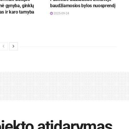
inė gynyba, ginklų
baudžiamosios bylos nuosprendį
s ir karo tarnyba
2025-09-24
u
ojekto atidarymas