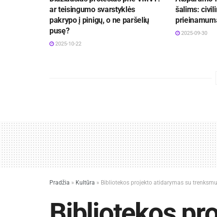
ar teisingumo svarstyklės
šalims: civil
pakrypo į pinigų, o ne paršelių
prieinamuma
pusę?
2025-09-30
2025-10-22
Pradžia
»
Kultūra
»
Bibliotekos projekto atidarymas su trenksm
Bibliotekos pr