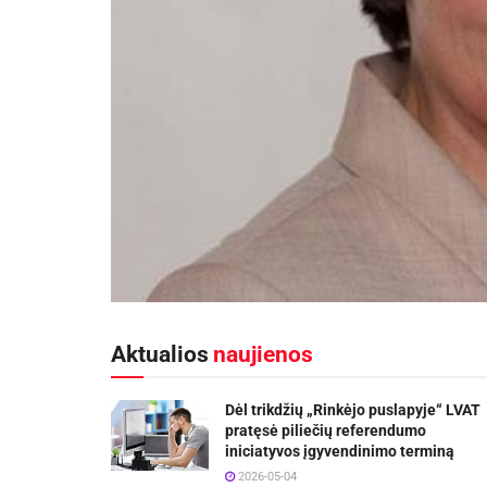
Aktualios
naujienos
Dėl trikdžių „Rinkėjo puslapyje“ LVAT
pratęsė piliečių referendumo
iniciatyvos įgyvendinimo terminą
2026-05-04