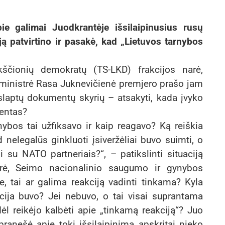
ie galimai Juodkrantėje išsilaipinusius rusų
ją patvirtino ir pasakė, kad „Lietuvos tarnybos
kščionių demokratų (TS-LKD) frakcijos narė,
ministrė Rasa Juknevičienė premjero prašo jam
laptų dokumentų skyrių – atsakyti, kada įvyko
dentas?
nybos tai užfiksavo ir kaip reagavo? Ką reiškia
 nelegalūs ginkluoti įsiveržėliai buvo suimti, o
 su NATO partneriais?“, – patikslinti situaciją
rė, Seimo nacionalinio saugumo ir gynybos
, tai ar galima reakciją vadinti tinkama? Kyla
kcija buvo? Jei nebuvo, o tai visai suprantama
l reikėjo kalbėti apie „tinkamą reakciją“? Juo
ranešė apie tokį išsilaipinimą apskritai nieko