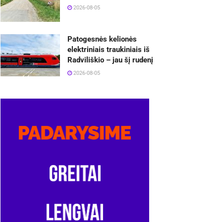
2026-08-05
Patogesnės kelionės
elektriniais traukiniais iš
Radviliškio – jau šį rudenį
2026-08-05