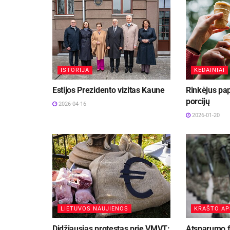
ISTORIJA
KĖDAINIAI
Estijos Prezidento vizitas Kaune
Rinkėjus pap
porcijų
2026-04-16
2026-01-20
LIETUVOS NAUJIENOS
KRAŠTO A
Didžiausias protestas prie VMVT:
Atsparumo f