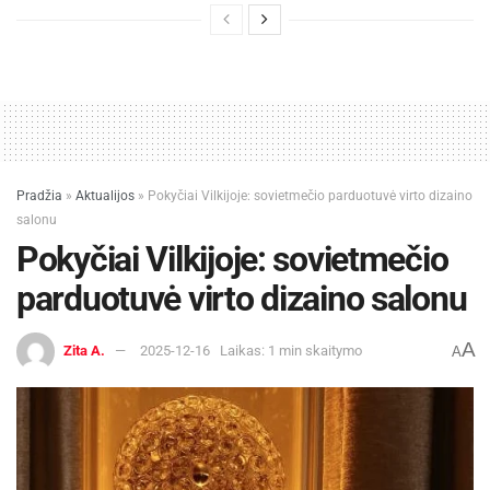
Pradžia
»
Aktualijos
»
Pokyčiai Vilkijoje: sovietmečio parduotuvė virto dizaino
salonu
Pokyčiai Vilkijoje: sovietmečio
parduotuvė virto dizaino salonu
A
Zita A.
2025-12-16
Laikas: 1 min skaitymo
A