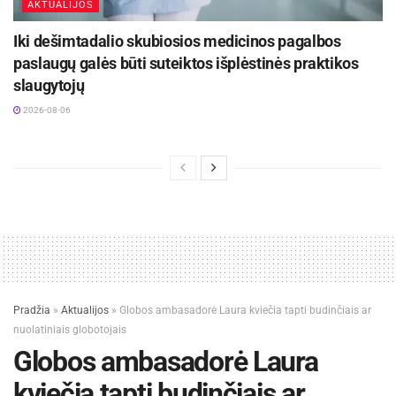
AKTUALIJOS
Iki dešimtadalio skubiosios medicinos pagalbos
paslaugų galės būti suteiktos išplėstinės praktikos
slaugytojų
2026-08-06
Pradžia
»
Aktualijos
»
Globos ambasadorė Laura kviečia tapti budinčiais ar
nuolatiniais globotojais
Globos ambasadorė Laura
kviečia tapti budinčiais ar