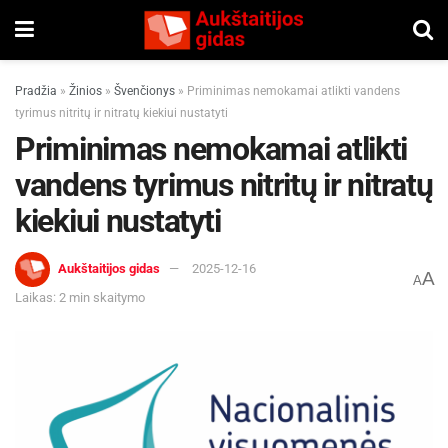
Pradžia
»
Žinios
»
Švenčionys
»
Priminimas nemokamai atlikti vandens
tyrimus nitritų ir nitratų kiekiui nustatyti
Priminimas nemokamai atlikti
vandens tyrimus nitritų ir nitratų
kiekiui nustatyti
Aukštaitijos gidas
2025-12-16
A
A
Laikas: 2 min skaitymo