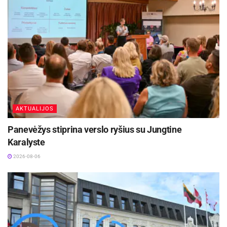
Tokiais atvejais didelė paspirtis yra budintys
globotojai, kurie, nors ir nebūdami susiję su vaiku
giminystės ryšiais, yra baigę specialius
mokymus ir žino, kaip suteikti vaikui emocinį ir
fizinį saugumą. Taip vaikas patiria mažesnį
stresą, kol jo šeimai bus suteikta pagalba ir bus
saugu sugrįžti į namus.
AKTUALIJOS
Savo veiklą budintis globotojas vykdo pagal
Panevėžys stiprina verslo ryšius su Jungtine
individualios veiklos pažymėjimą ir yra sudaręs
Karalyste
su Globos centru tarpusavio bendradarbiavimo ir
2026-08-06
paslaugų teikimo sutartį.
Įkvepianti b
udinčios globotojos Lauros istorija
Vienas ryškiausių bendruomenės pavyzdžių –