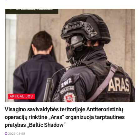
dienų nuo prašymo gavimo dienos.
Jeigu tyrimo metu nustatytas nitritų ir nitratų
kiekis viršys leistinas normas, NVSC
nedelsdamas, bet ne vėliau kaip kitą darbo dieną,
informuos apie tai pareiškėją. Ne vėliau kaip per
dvi darbo dienas pareiškėjui bus pateikti
išsamūs tyrimo rezultatai bei informacija apie:
riziką žmonių sveikatai, susijusią su nitritais ir nitratais
užteršto geriamojo vandens vartojimu;
veiksmus, kurių pareiškėjas gali imtis apsaugodamas
AKTUALIJOS
sveikatą nuo neigiamo poveikio, susijusio su šachtinio
Visagino savivaldybės teritorijoje Antiteroristinių
šulinio ar gręžinio geriamojo vandens vartojimu;
operacijų rinktinė „Aras“ organizuoja tarptautines
šachtinio šulinio ar gręžinio priežiūrą.
pratybas „Baltic Shadow“
2026-08-05
Geriamajame vandenyje leidžiama nitratų norma