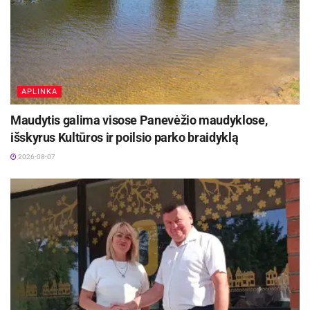
restoranui „Diva“ Kaune, restoranui DU
Ramučiuose, Lietuvos futbolo federacijos biurui,
klinikai „Implantera“, yra sukūrusi daug interjerų
individualiems būstams.
APLINKA
Šaltinis:
Kauno rajono savivaldybė
Maudytis galima visose Panevėžio maudyklose,
išskyrus Kultūros ir poilsio parko braidyklą
2026-08-07