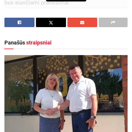
bus siunčiami pranešimai.
Aktualios
naujienos
Europos sveikatos draudimo kortelę gali pakeisti
sertifikatas
Panašūs
straipsniai
2026-08-07
Kviečiama dalyvauti visoje Lietuvoje
vykstančiame konkurse „Tvari Lietuva“
2026-08-07
Šaltinis:
VRM