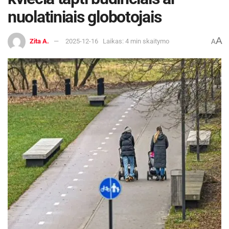
nuolatiniais globotojais
A
Zita A.
2025-12-16
Laikas: 4 min skaitymo
A