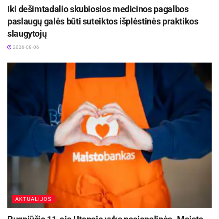
Iki dešimtadalio skubiosios medicinos pagalbos
paslaugų galės būti suteiktos išplėstinės praktikos
slaugytojų
2026-08-06
AKTUALIJOS