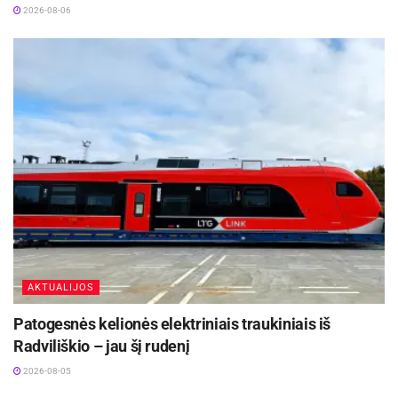
2026-08-06
AKTUALIJOS
Patogesnės kelionės elektriniais traukiniais iš
Radviliškio – jau šį rudenį
2026-08-05