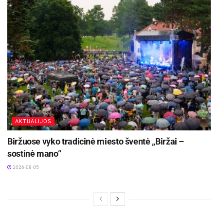
tiekiamo vandens sistemų.
Šaltinis:
Švenčionių rajono savivaldybė
Žymos:
Savivalda
AKTUALIJOS
Biržuose vyko tradicinė miesto šventė „Biržai –
sostinė mano“
2026-08-05