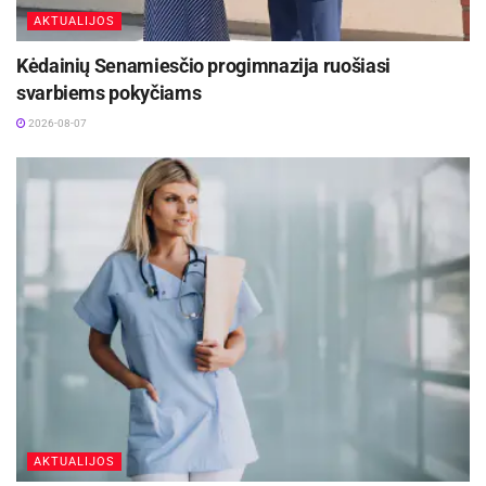
AKTUALIJOS
Kėdainių Senamiesčio progimnazija ruošiasi
svarbiems pokyčiams
2026-08-07
AKTUALIJOS