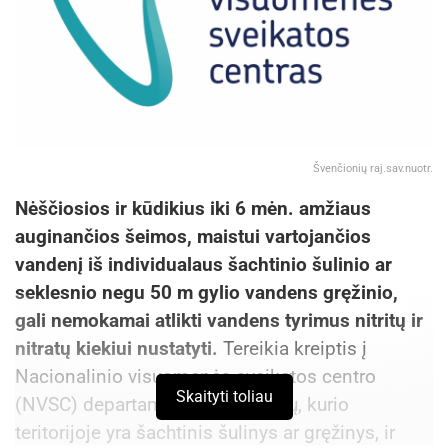
Švenčionių raj.sav.nuotr.
Nėščiosios ir kūdikius iki 6 mėn. amžiaus
auginančios šeimos, maistui vartojančios
vandenį iš individualaus šachtinio šulinio ar
seklesnio negu 50 m gylio vandens gręžinio,
gali nemokamai atlikti vandens tyrimus nitritų ir
nitratų kiekiui nustatyti.
Tereikia kreiptis į
Nacionalinio visuomenės sveikatos centro
Skaityti toliau
(NVSC) departamentą ar jo skyrių, kurio
teritorijoje yra šachtinis šulinys ar gręžinys, ir