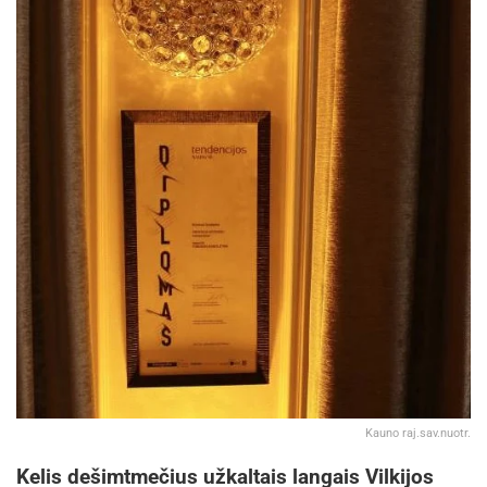
Kauno raj.sav.nuotr.
Kelis dešimtmečius užkaltais langais Vilkijos