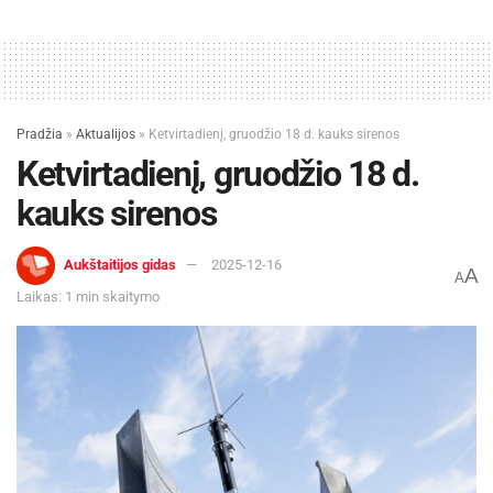
Pradžia
»
Aktualijos
»
Ketvirtadienį, gruodžio 18 d. kauks sirenos
Ketvirtadienį, gruodžio 18 d.
kauks sirenos
Aukštaitijos gidas
2025-12-16
A
A
Laikas: 1 min skaitymo