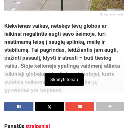
G. Kartano nuotr.
Kiekvienas vaikas, netekęs tėvų globos ar
laikinai negalintis augti savo šeimoje, turi
neatimamą teisę į saugią aplinką, meilę ir
stabilumą. Tai pagrindas, leidžiantis jam augti,
pažinti pasaulį, klysti ir atrasti – būti tiesiog
vaiku.
Šioje kelionėje ypatingą vaidmenį atlieka
laikinieji globėjai – budintys globotojai, kurie
Skaityti toliau
suteikia vaikams namus tuomet, kai jų
gyvenimai yra trapiausi.
2024 m. liepos 1 d. Lietuvos globos sistemoje
pradėjus veikti nuolatinio globotojo institutui,
siekiama, kad vis daugiau be tėvų globos likusių
Panašūs
straipsniai
vaikų augtų ne institucijose, o