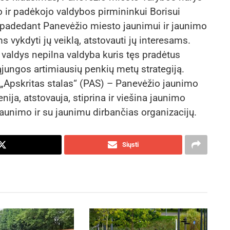
 ir padėkojo valdybos pirmininkui Borisui
ą padedant Panevėžio miesto jaunimui ir jaunimo
vykdyti jų veiklą, atstovauti jų interesams.
 valdys nepilna valdyba kuris tęs pradėtus
jungos artimiausių penkių metų strategiją.
„Apskritas stalas“ (PAS) – Panevėžio jaunimo
enija, atstovauja, stiprina ir viešina jaunimo
jaunimo ir su jaunimu dirbančias organizacijų.
Siųsti