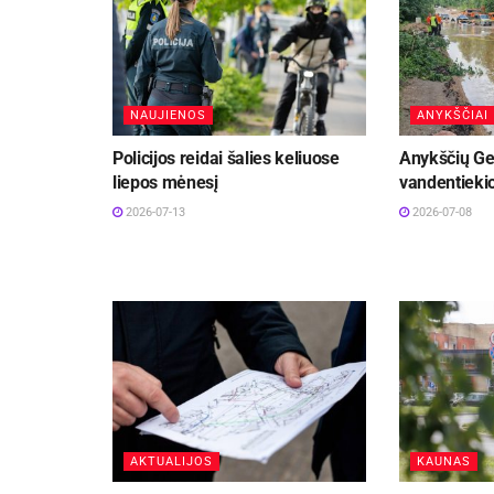
NAUJIENOS
ANYKŠČIAI
Policijos reidai šalies keliuose
Anykščių Ge
liepos mėnesį
vandentiekio
2026-07-13
2026-07-08
AKTUALIJOS
KAUNAS