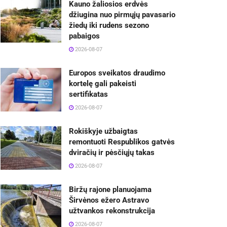
Kauno žaliosios erdvės
džiugina nuo pirmųjų pavasario
žiedų iki rudens sezono
pabaigos
2026-08-07
Europos sveikatos draudimo
kortelę gali pakeisti
sertifikatas
2026-08-07
Rokiškyje užbaigtas
remontuoti Respublikos gatvės
dviračių ir pėsčiųjų takas
2026-08-07
Biržų rajone planuojama
Širvėnos ežero Astravo
užtvankos rekonstrukcija
2026-08-07