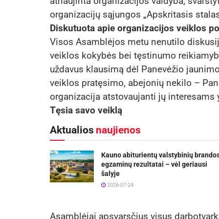
atnaujinta organizacijos valdyba, svarst
organizacijų sąjungos „Apskritasis stala
Diskutuota apie organizacijos veiklos po
Visos Asamblėjos metu nenutilo diskusij
veiklos kokybės bei tęstinumo reikiamybė
uždavus klausimą dėl Panevėžio jaunimo 
veiklos pratęsimo, abejonių nekilo – Pan
organizacija atstovaujanti jų interesams y
Tęsia savo veiklą
Aktualios
naujienos
Kauno abiturientų valstybinių brando
egzaminų rezultatai – vėl geriausi
šalyje
2026-07-24
Asamblėjai apsvarsčius visus darbotvar