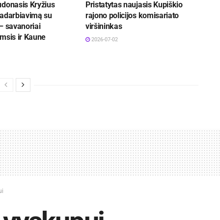
udonasis Kryžius
Pristatytas naujasis Kupiškio
radarbiavimą su
rajono policijos komisariato
– savanoriai
viršininkas
msis ir Kaune
2026-07-02
ui