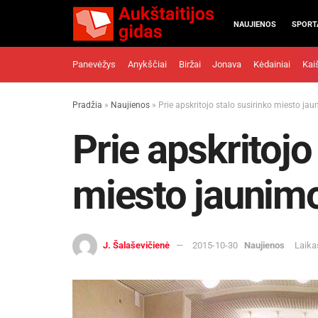
NAUJIENOS
SPORT
Panevėžys
Anykščiai
Biržai
Jonava
Kėdainiai
Kai
Pradžia
»
Naujienos
»
Prie apskritojo stalo susirinko miesto ja
Prie apskritojo
miesto jaunim
J. Šalaševičienė
2015-10-30
Naujienos
Laika