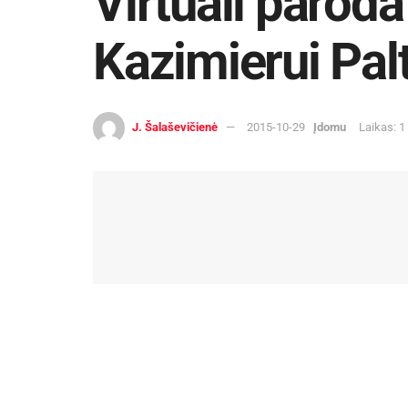
Virtuali parod
Kazimierui Pal
J. Šalaševičienė
2015-10-29
Įdomu
Laikas: 1