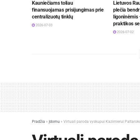
Kauniečiams toliau
Lietuvos Ra
finansuojamas prisijungimas prie
plečia bend
centralizuotų tinklų
ligoninėmis 
praktikos se
2026-07-03
2026-07-02
Pradžia
»
Įdomu
»
Virtuali paroda vyskupui Kazimierui Paltarok