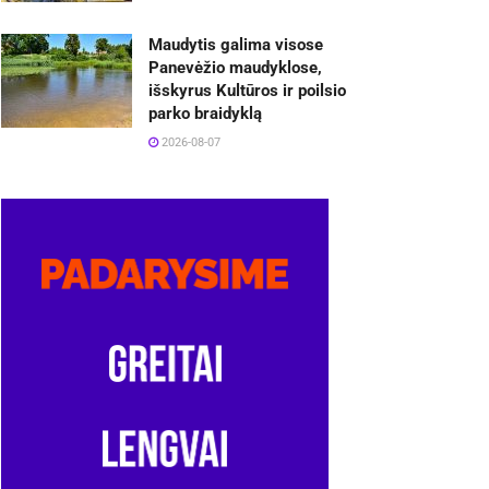
Maudytis galima visose
Panevėžio maudyklose,
išskyrus Kultūros ir poilsio
parko braidyklą
2026-08-07