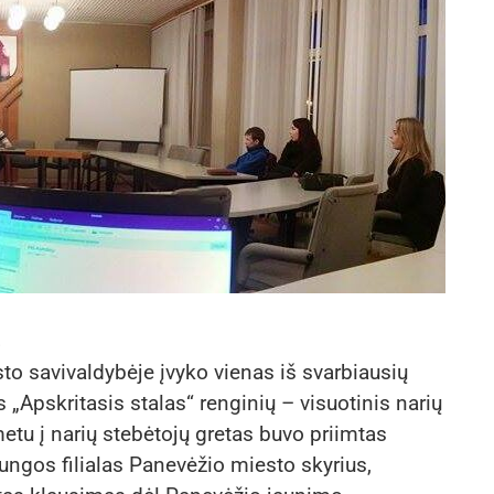
s
o savivaldybėje įvyko vienas iš svarbiausių
„Apskritasis stalas“ renginių – visuotinis narių
tu į narių stebėtojų gretas buvo priimtas
ngos filialas Panevėžio miesto skyrius,