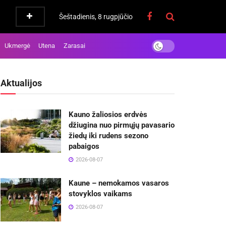
Šeštadienis, 8 rugpjūčio
Ukmergė
Utena
Zarasai
Aktualijos
Kauno žaliosios erdvės
džiugina nuo pirmųjų pavasario
žiedų iki rudens sezono
pabaigos
2026-08-07
Kaune – nemokamos vasaros
stovyklos vaikams
2026-08-07