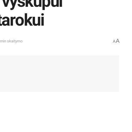
a vyskupui
tarokui
A
 min skaitymo
A