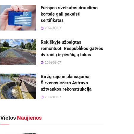
Europos sveikatos draudimo
kortelę gali pakeisti
sertifikatas
2026-08-07
Rokiškyje užbaigtas
remontuoti Respublikos gatvės
dviračių ir pėsčiųjų takas
2026-08-07
Biržų rajone planuojama
Širvėnos ežero Astravo
užtvankos rekonstrukcija
2026-08-07
Vietos
Naujienos