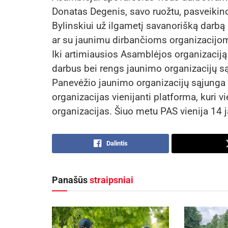
Donatas Degenis, savo ruožtu, pasveikino
Bylinskiui už ilgametį savanorišką darb
ar su jaunimu dirbančioms organizacijoms 
Iki artimiausios Asamblėjos organizaciją
darbus bei rengs jaunimo organizacijų są
Panevėžio jaunimo organizacijų sąjunga 
organizacijas vienijanti platforma, kuri vi
organizacijas. Šiuo metu PAS vienija 14 
Dalintis
Panašūs
straipsniai