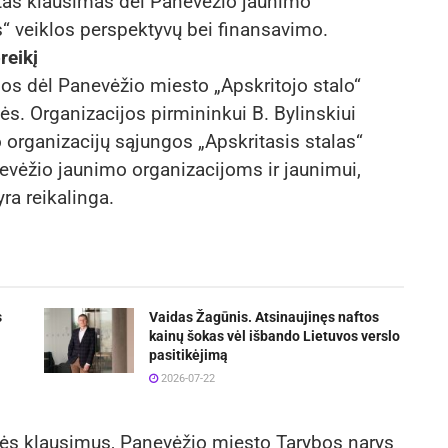
ytas klausimas dėl Panevėžio jaunimo
s“ veiklos perspektyvų bei finansavimo.
reikį
os dėl Panevėžio miesto „Apskritojo stalo“
s. Organizacijos pirmininkui B. Bylinskiui
organizacijų sąjungos „Apskritasis stalas“
evėžio jaunimo organizacijoms ir jaunimui,
ra reikalinga.
s
Vaidas Žagūnis. Atsinaujinęs naftos
kainų šokas vėl išbando Lietuvos verslo
pasitikėjimą
2026-07-22
kės klausimus, Panevėžio miesto Tarybos narys