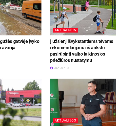
AKTUALIJOS
gužės gatvėje įvyko
Į užsienį išvykstantiems tėvams
 avarija
rekomenduojama iš anksto
pasirūpinti vaiko laikinosios
priežiūros nustatymu
2026-07-03
AKTUALIJOS