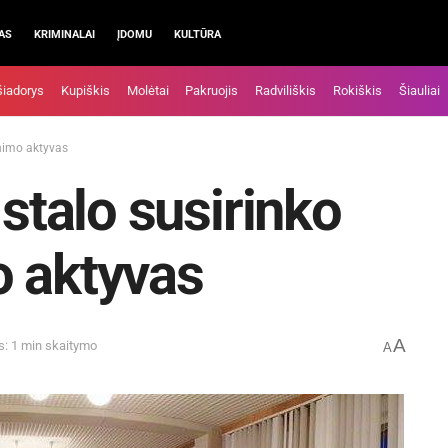
AS
KRIMINALAI
ĮDOMU
KULTŪRA
šiadorys
Kupiškis
Molėtai
Pakruojis
Radviliškis
Rokiškis
Šiauliai
unimo aktyvas
 stalo susirinko
o aktyvas
A
s: 1 min skaitymo
A