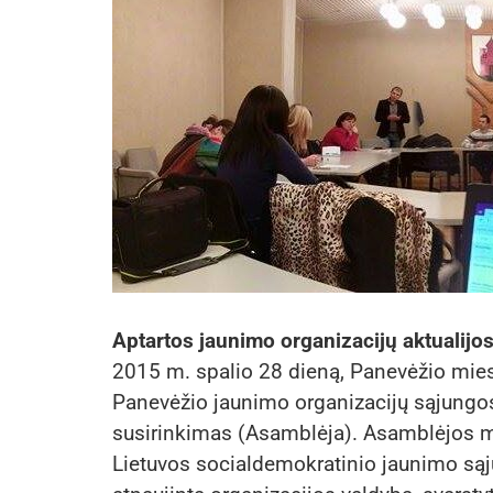
Aptartos jaunimo organizacijų aktualijo
2015 m. spalio 28 dieną, Panevėžio miest
Panevėžio jaunimo organizacijų sąjungos 
susirinkimas (Asamblėja). Asamblėjos me
Lietuvos socialdemokratinio jaunimo sąju