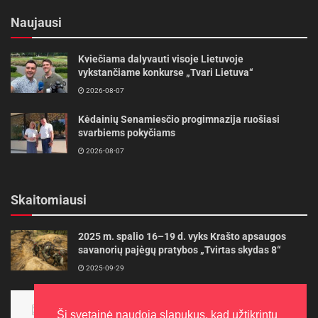
Naujausi
Kviečiama dalyvauti visoje Lietuvoje
vykstančiame konkurse „Tvari Lietuva“
2026-08-07
Kėdainių Senamiesčio progimnazija ruošiasi
svarbiems pokyčiams
2026-08-07
Skaitomiausi
2025 m. spalio 16–19 d. vyks Krašto apsaugos
savanorių pajėgų pratybos „Tvirtas skydas 8“
2025-09-29
Panevėžietės tarptautinėje programoje siekia
aukso
Ši svetainė naudoja slapukus, kad užtikrintų