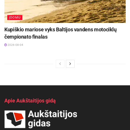
ĮDOMU
Kupiškio mariose vyks Baltijos vandens motociklų
čempionato finalas
2026-08-04
Apie Aukštaitijos gidą