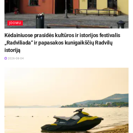
originalų, modernų įvaizdį.
ĮDOMU
Kėdainiuose prasidės kultūros ir istorijos festivalis
„Radviliada“ ir papasakos kunigaikščių Radvilų
istoriją
2026-08-04