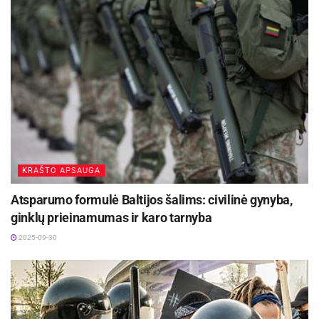
KRAŠTO APSAUGA
Atsparumo formulė Baltijos šalims: civilinė gynyba,
ginklų prieinamumas ir karo tarnyba
2025-09-30