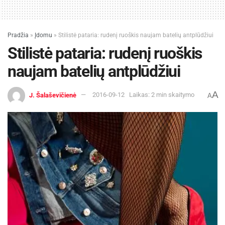
Pradžia
»
Įdomu
»
Stilistė pataria: rudenį ruoškis naujam batelių antplūdžiui
Stilistė pataria: rudenį ruoškis
naujam batelių antplūdžiui
A
J. Šalaševičienė
2016-09-12
Laikas: 2 min skaitymo
A