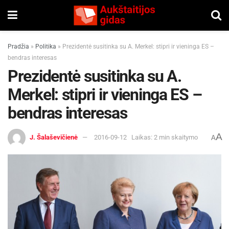
Pradžia
»
Politika
»
Prezidentė susitinka su A. Merkel: stipri ir vieninga ES –
bendras interesas
Prezidentė susitinka su A.
Merkel: stipri ir vieninga ES –
bendras interesas
A
J. Šalaševičienė
2016-09-12
Laikas: 2 min skaitymo
A