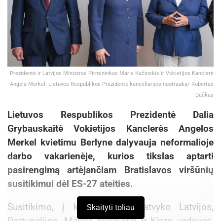
Prezidentė ir Latvijos Ministras Pirmininkas Maris Kučinskis ir Vokietijos Kanclerė
Angela Merkel. Lietuvos Respublikos Prezidento kanceliarijos nuotrauka/ Robertas
Dačkus
Lietuvos Respublikos Prezidentė Dalia
Grybauskaitė Vokietijos Kanclerės Angelos
Merkel kvietimu Berlyne dalyvauja neformalioje
darbo vakarienėje, kurios tikslas aptarti
pasirengimą artėjančiam Bratislavos viršūnių
susitikimui dėl ES-27 ateities.
Susitikimo, į kurį taip pat atvyko Latvijos,
Skaityti toliau
Portugalijos, Maltos premjerai ir Kipro vadovas,