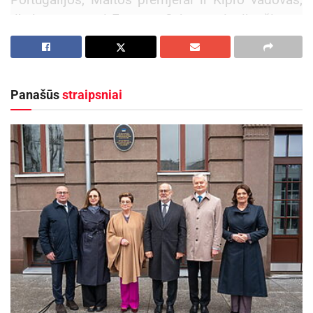
tikslas – surasti Europos Sąjungą vienijančias, o
ne skaldančias sritis.
Aktualios
naujienos
Panašūs
straipsniai
Dėl trikdžių „Rinkėjo puslapyje“ LVAT pratęsė
piliečių referendumo iniciatyvos įgyvendinimo
terminą
2026-05-04
Panevėžio miesto savivaldybėje priimtas
Kazachstano Respublikos ambasadorius
Lietuvoje
2026-04-16
Lietuvos vadovė pabrėžė, jog šiandien Europai
vienybė reikalinga kaip niekada anksčiau. ES
krečia tapatybės ir pasitikėjimo krizė. Nesulaukę