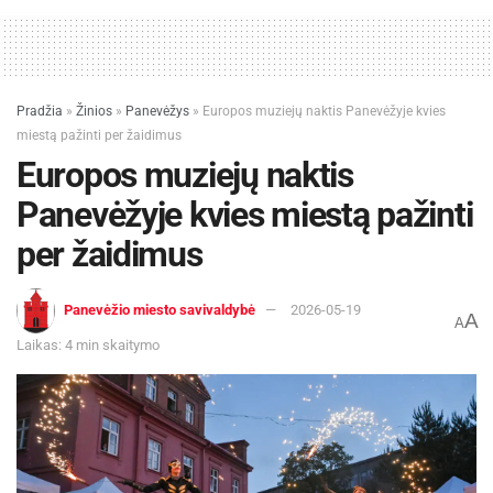
Pradžia
»
Žinios
»
Panevėžys
»
Europos muziejų naktis Panevėžyje kvies
miestą pažinti per žaidimus
Europos muziejų naktis
Panevėžyje kvies miestą pažinti
per žaidimus
Panevėžio miesto savivaldybė
2026-05-19
A
A
Laikas: 4 min skaitymo