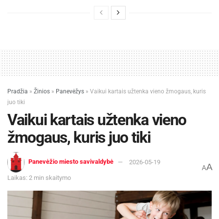
Pradžia
»
Žinios
»
Panevėžys
»
Vaikui kartais užtenka vieno žmogaus, kuris
juo tiki
Vaikui kartais užtenka vieno
žmogaus, kuris juo tiki
Panevėžio miesto savivaldybė
2026-05-19
A
A
Laikas: 2 min skaitymo