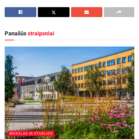
Sprendimas, kurį padiktavo gyvenimas
Aktualios
naujienos
Panašūs
straipsniai
Maudytis galima visose Panevėžio maudyklose,
išskyrus Kultūros ir poilsio parko braidyklą
2026-08-07
Rugsėjo 11–13 dienomis Panevėžys švęs 523-
iąjį gimtadienį
2026-08-06
Audriaus kelias į globą prasidėjo netikėtai, kai
vyras nusprendė pasirūpinti savo giminaičiu.
„Susiklostė tokia situacija, kad vaikas
liko be mamos. Būdamas dėdė, tiesiog
MOKSLAS IR STUDIJOS
supratau, kad turiu padėti“, – sako