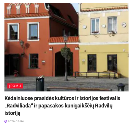
Šaltinis:
Kauno miesto savivaldybė
Žymos:
Kauno miesto savivaldybė
ĮDOMU
Kėdainiuose prasidės kultūros ir istorijos festivalis
„Radviliada“ ir papasakos kunigaikščių Radvilų
istoriją
2026-08-04