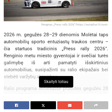
Renginys „Press rally 2026“/https://autoplius.lt/nuotr.
2026 m. gegužės 28–29 dienomis Molėtai taps
automobilių sporto entuziastų traukos centru –
čia startuos tradicinis „Press rally 2026“.
Renginio metu miesto gyventojai ir svečiai turės
galimybę iš arti pamatyti išskirtinius
automobilius, susipažinti su ralio ekipažais bei
stebėti varžybų akimirkas.
Skaityti toliau
Ralio programa Molėtuose prasidės gegužės 28
d. 19.00 val. Molėtų universalioje
daugiafunkcinėje aikštėje (Ąžuolų g. 10), kur
vyks lenktynės Molėtų mero taurei laimėti.