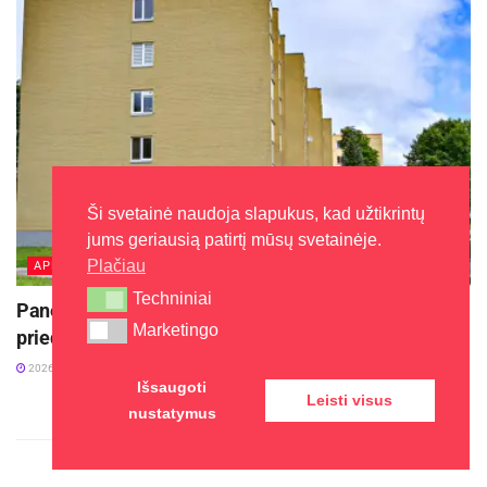
Ši svetainė naudoja slapukus, kad užtikrintų
jums geriausią patirtį mūsų svetainėje.
Plačiau
APLINKA
Techniniai
Techniniai
Panevėžys kviečia daugiabučių bendrijas įsirengti
Marketingo
Marketingo
priedangas
2026-07-31
Išsaugoti
Leisti visus
nustatymus