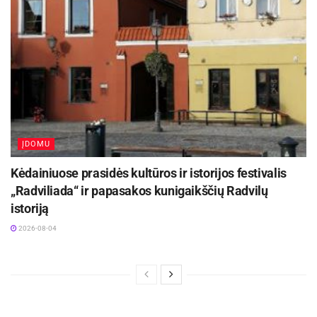
ĮDOMU
Kėdainiuose prasidės kultūros ir istorijos festivalis
„Radviliada“ ir papasakos kunigaikščių Radvilų
istoriją
2026-08-04