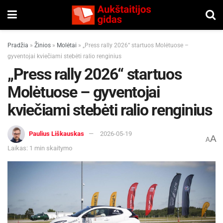
Pradžia
»
Žinios
»
Molėtai
»
„Press rally 2026“ startuos Molėtuose –
gyventojai kviečiami stebėti ralio renginius
„Press rally 2026“ startuos
Molėtuose – gyventojai
kviečiami stebėti ralio renginius
Paulius Liškauskas
2026-05-19
A
A
Laikas: 1 min skaitymo