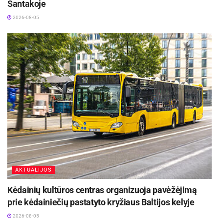
Santakoje
transporto naujovių bendruomenę.
2026-08-05
Šaltinis:
Molėtų rajono savivaldybė
Žymos:
Savivalda
AKTUALIJOS
Kėdainių kultūros centras organizuoja pavėžėjimą
prie kėdainiečių pastatyto kryžiaus Baltijos kelyje
2026-08-05