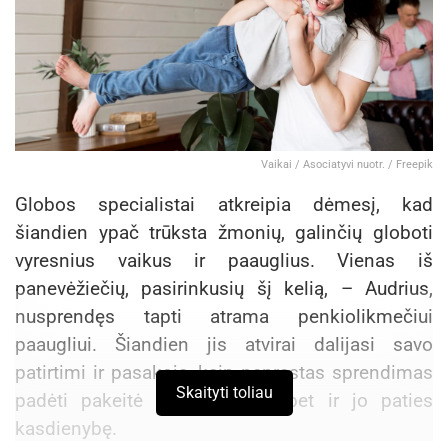
Vaikai / Asociatyvi nuotr. / Freepik
Globos specialistai atkreipia dėmesį, kad
šiandien ypač trūksta žmonių, galinčių globoti
vyresnius vaikus ir paauglius. Vienas iš
panevėžiečių, pasirinkusių šį kelią, – Audrius,
nusprendęs tapti atrama penkiolikmečiui
paaugliui. Šiandien jis atvirai dalijasi savo
patirtimi ir pasakoja, kaip paprastas sprendimas
Skaityti toliau
padėti pakeitė ne tik vaiko, bet ir jo paties
kasdienybę.