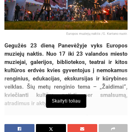
Europos muziejų naktis /G. Kartano nuotr.
Gegužės 23 dieną Panevėžyje vyks Europos
muziejų naktis. Nuo 17 iki 23 valandos miesto
muziejai, galerijos, bibliotekos, teatrai ir kitos
kultūros erdvės kvies gyventojus į nemokamus
renginius, edukacijas, ekskursijas ir kūrybines
veiklas. Šių metų renginio tema – „Žaidimai“,
kviečianti kultūrą patirti per smalsumą,
Skaityti toliau
atradimus ir aktyvų dalyvavimą.
Europos muziejų naktį Panevėžyje organizuoja
Panevėžio kraštotyros muziejus, renginį