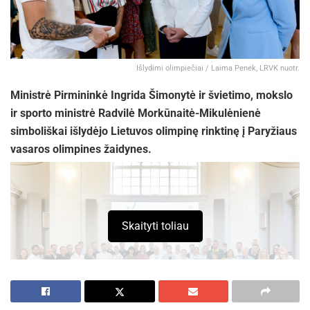
Išlydimi olimpiečiai / Laima Penek, LRVK nuotr.
Ministrė Pirmininkė Ingrida Šimonytė ir švietimo, mokslo
ir sporto ministrė Radvilė Morkūnaitė-Mikulėnienė
simboliškai išlydėjo Lietuvos olimpinę rinktinę į Paryžiaus
vasaros olimpines žaidynes.
Skaityti toliau