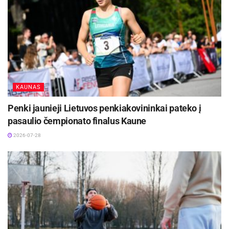
Aktualios
naujienos
Kupiškio mariose vyks Baltijos vandens
motociklų čempionato finalas
2026-08-04
Ukmergėje – įtemptos 3×3 krepšinio kovos dėl
mero taurės „JUSEMA 2026“
KAUNAS
2026-08-03
Penki jaunieji Lietuvos penkiakovininkai pateko į
pasaulio čempionato finalus Kaune
2026-07-28