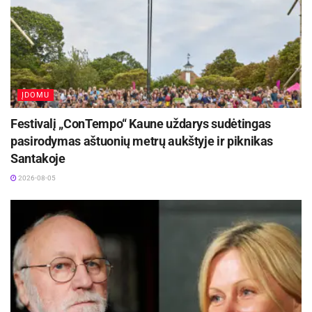
užtikrinti, kad jūsų audiniai ilgiau išliks ryškūs.
ĮDOMU
Festivalį „ConTempo“ Kaune uždarys sudėtingas
pasirodymas aštuonių metrų aukštyje ir piknikas
Santakoje
2026-08-05
Skalbimo mašina | Freepik
Naudokite švelnų skalbiklį, kuris yra skirtas
spalvotiems audiniams. Skalbdami spalvotus
drabužius, apsvarstykite galimybę naudoti