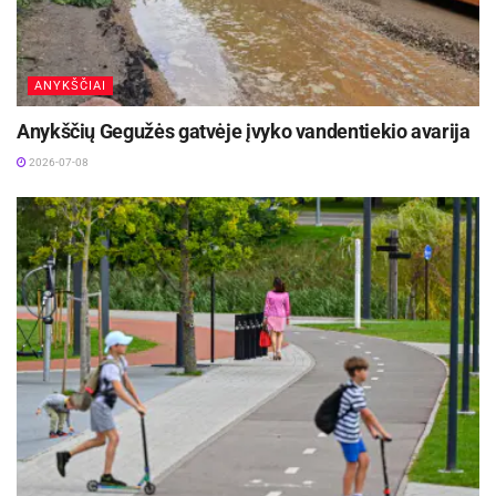
ANYKŠČIAI
Anykščių Gegužės gatvėje įvyko vandentiekio avarija
2026-07-08