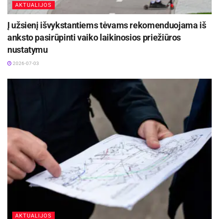
AKTUALIJOS
Į užsienį išvykstantiems tėvams rekomenduojama iš
anksto pasirūpinti vaiko laikinosios priežiūros
nustatymu
2026-07-03
AKTUALIJOS