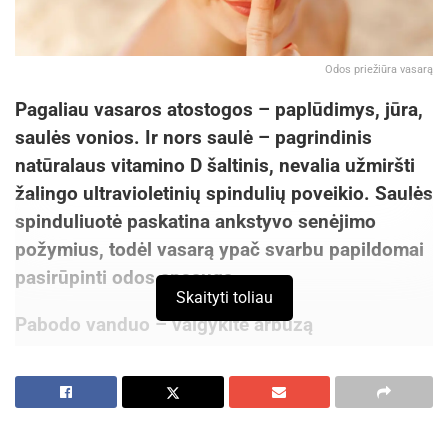
Odos priežiūra vasarą
Pagaliau vasaros atostogos – paplūdimys, jūra,
saulės vonios. Ir nors saulė – pagrindinis
natūralaus vitamino D šaltinis, nevalia užmiršti
žalingo ultravioletinių spindulių poveikio. Saulės
spinduliuotė paskatina ankstyvo senėjimo
požymius, todėl vasarą ypač svarbu papildomai
pasirūpinti odos apsauga.
Skaityti toliau
Pabodo vanduo – valgykite arbūzą
Tam, kad oda būtų elastinga, stangri, organizme
būtina palaikyti ir skysčių balansą, ypač vasarą,
kai daug prakaituojame. Gydytoja dietologė dr.