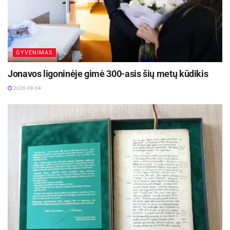
Kviečiama dalyvauti visoje Lietuvoje
vykstančiame konkurse „Tvari Lietuva“
2026-08-07
GYVENIMAS
Prasidėjo Respublikinis tapytojų pleneras
„Kėdainiai abipus Nevėžio“!
Jonavos ligoninėje gimė 300-asis šių metų kūdikis
2026-08-07
2026-08-04