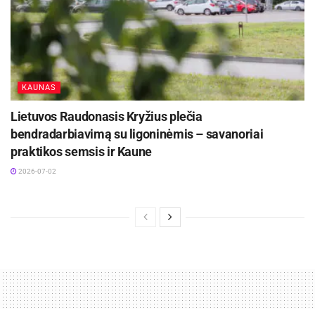
KAUNAS
Lietuvos Raudonasis Kryžius plečia
bendradarbiavimą su ligoninėmis – savanoriai
praktikos semsis ir Kaune
2026-07-02