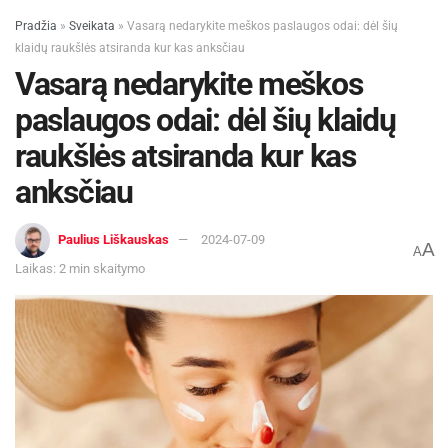
Pradžia
»
Sveikata
»
Vasarą nedarykite meškos paslaugos odai: dėl šių
klaidų raukšlės atsiranda kur kas anksčiau
Vasarą nedarykite meškos
paslaugos odai: dėl šių klaidų
raukšlės atsiranda kur kas
anksčiau
Paulius Liškauskas
2024-07-09
A
A
Laikas: 2 min skaitymo