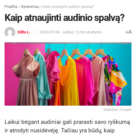
Pradžia
»
Gyvenimas
»
Kaip atnaujinti audinio spalvą?
Kaip atnaujinti audinio spalvą?
A
Edita L.
2024-07-08
Laikas: 2 min skaitymo
A
Drabužiai | Freepik
Laikui bėgant audiniai gali prarasti savo ryškumą
ir atrodyti nusidėvėję. Tačiau yra būdų, kaip