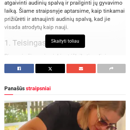
atgaivinti audinių spalvą ir prailginti jų gyvavimo
laiką. Šiame straipsnyje aptarsime, kaip tinkamai
prižiūrėti ir atnaujinti audinių spalvą, kad jie
visada atrodytų kaip nauji.
Skaityti toliau
1. Teisingas skalbimas
Pirmasis žingsnis siekiant išlaikyti audinio
spalvą yra teisingas skalbimas. Venkite per
karšto vandens, nes tai gali sukelti spalvos
išblukimą. Skirtingiems audiniams
Panašūs
straipsniai
rekomenduojamos skirtingos skalbimo
temperatūros:
Medvilnė
: Skalbti 30-40°C temperatūroje. Baltą
medvilnę galima skalbti aukštesnėje temperatūroje,
tačiau spalvota medvilnė geriausiai išlaiko spalvas