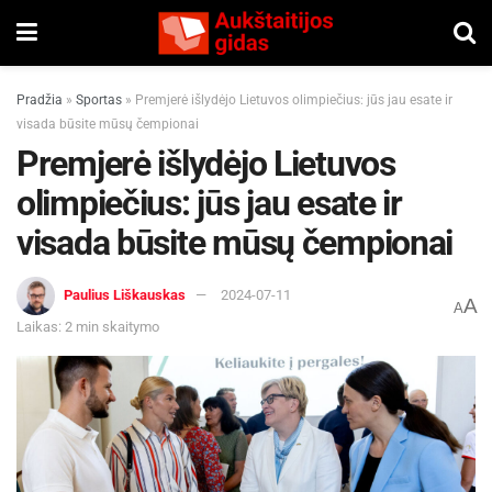
Pradžia
»
Sportas
»
Premjerė išlydėjo Lietuvos olimpiečius: jūs jau esate ir
visada būsite mūsų čempionai
Premjerė išlydėjo Lietuvos
olimpiečius: jūs jau esate ir
visada būsite mūsų čempionai
Paulius Liškauskas
2024-07-11
A
A
Laikas: 2 min skaitymo