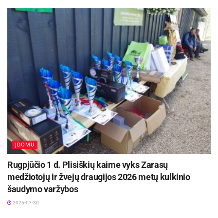
Ministrė Pirmininkė Ingrida Šimonytė.
ĮDOMU
Laima Penek, LRVK nuotr.
Rugpjūčio 1 d. Plisiškių kaime vyks Zarasų
medžiotojų ir žvejų draugijos 2026 metų kulkinio
„Esate geriausi iš geriausių ir Paryžiuje stosite greta visų
šaudymo varžybos
kitų pasaulio geriausiųjų. Tačiau šių žaidynių prasmė – ne
2026-07-30
vien medaliai, asmeniniai rezultatai. Labai svarbu, kad