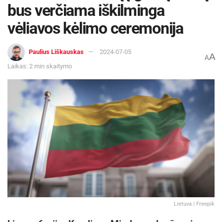
bus verčiama iškilminga
audinius iš
have.lt
, kur rasite platų kokybiškų ir
ilgalaikių audinių pasirinkimą. Kokybiški audiniai
vėliavos kėlimo ceremonija
yra atsparesni blukimui ir ilgaamžiškesni.
Paulius Liškauskas
2024-07-05
A
A
Šaltinis:
Pranešimas spaudai
Laikas: 2 min skaitymo
Žymos:
Patarimai
Lietuva | Freepik