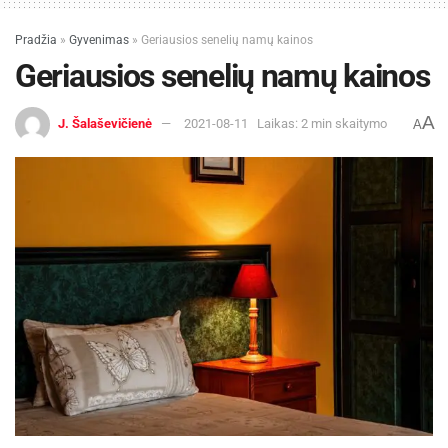
Pradžia
»
Gyvenimas
»
Geriausios senelių namų kainos
Geriausios senelių namų kainos
A
J. Šalaševičienė
2021-08-11
Laikas: 2 min skaitymo
A