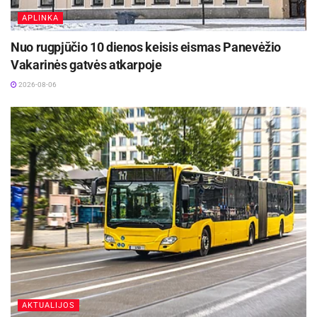
APLINKA
Nuo rugpjūčio 10 dienos keisis eismas Panevėžio
Vakarinės gatvės atkarpoje
2026-08-06
AKTUALIJOS