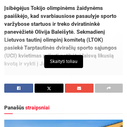
Įsibėgėjus Tokijo olimpinėms žaidynėms
paaiškėjo, kad svarbiausiose pasaulyje sporto
varžybose startuos ir treko dviratininkė
panevėžietė Olivija Baleišytė. Sekmadienį
Lietuvos tautinį olimpinį komitetą (LTOK)
pasiekė Tarptautinės dviračių sporto sąjungos
(UCI) kvietimas priimti netikėtai laisvą likusią
Skaityti toliau
kvotą ir vykti į Japoniją.
22 metų O. Baleišytė rugpjūčio 8 dieną dalyvaus
dviračių treko moterų daugiakovės varžybose
(omniume).
„Sunku rasti žodžių, apsakyti jausmus, norisi
Panašūs
straipsniai
parašyti visą knygą, bet tuo pačiu ir tik vieną,
svarbiausią sakinį – „Aš keliauju į olimpines