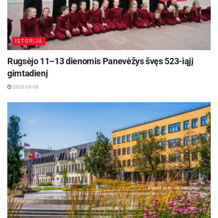
ISTORIJA
Rugsėjo 11–13 dienomis Panevėžys švęs 523-iąjį
gimtadienį
2026-08-06