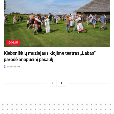
ĮDOMU
Kleboniškių muziejaus klojime teatras „Labas“
parodė anapusinį pasaulį
2026-08-03