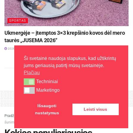
SPORTAS
Ukmergėje – įtemptos 3×3 krepšinio kovos dėl mero
taurės „JUSEMA 2026“
2026-08-03
Ši svetainė naudoja slapukus, kad užtikrintų
jums geriausią patirtį mūsų svetainėje.
Plačiau
Techniniai
Techniniai
Marketingo
Marketingo
Išsaugoti
Leisti visus
nustatymus
Pradžia
»
Įdomu
»
Kokios populiariausios augintinių alternatyvos katėms bei
šunims?
Kokios populiariausios