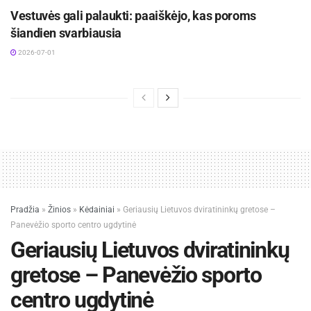
Vestuvės gali palaukti: paaiškėjo, kas poroms
šiandien svarbiausia
2026-07-01
Pradžia
»
Žinios
»
Kėdainiai
»
Geriausių Lietuvos dviratininkų gretose –
Panevėžio sporto centro ugdytinė
Geriausių Lietuvos dviratininkų
gretose – Panevėžio sporto
centro ugdytinė