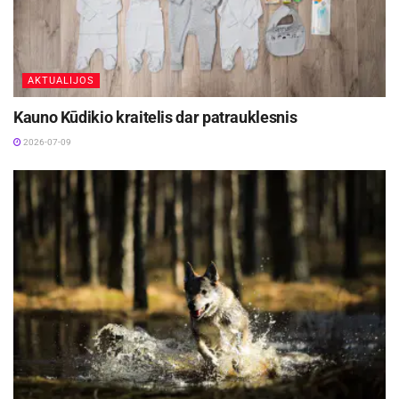
kainos
nekels rūpesčių, nes galėsite būti
užtikrinti, jog priežiūrai paliktas senelis gaus
viską, kas yra reikalinga.
AKTUALIJOS
Kauno Kūdikio kraitelis dar patrauklesnis
2026-07-09