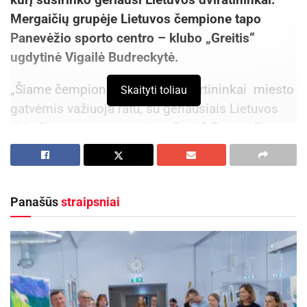
Mergaičių grupėje Lietuvos čempione tapo
Panevėžio sporto centro – klubo „Greitis“
ugdytinė Vigailė Budreckytė.
„Šiame čempionate, kuomet sportininkai miesto
Skaityti toliau
gatvėmis važiuoja ratu, su geriausiais Lietuvos
dviračių sporto atstovais varžėsi 8 Panevėžio
sporto centro ugdytiniai. Džiaugiuosi savo
sportininkais, ypatingai Vigaile“, – sakė treneris
Anatolijus Novikovas.
Panašūs
straipsniai
Čempionate, kurį surengė Lietuvos dviračių
sporto federacija, dalyvavo 149 Lietuvos
dviratininkai. Šio čempionato dalyviams
privalomos Tarptautinės dviračių sporto
federacijos (UCI) licencijos, kurias išduoda