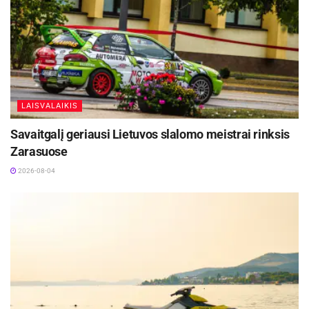
LTOK, LDSF ir
Panevėžio Raimundo Sargūno
sporto gimnazijos informacija
LAISVALAIKIS
Savaitgalį geriausi Lietuvos slalomo meistrai rinksis
Zarasuose
2026-08-04