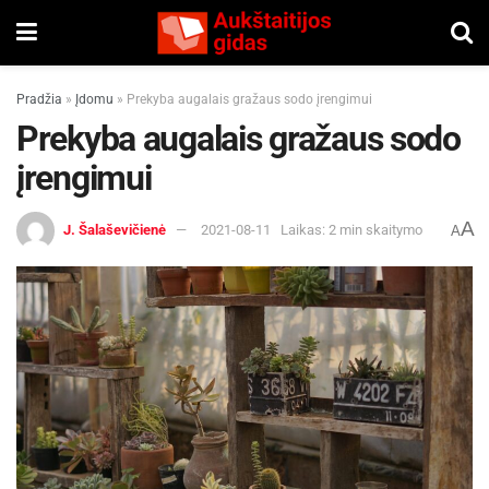
Pradžia
»
Įdomu
»
Prekyba augalais gražaus sodo įrengimui
Prekyba augalais gražaus sodo
įrengimui
A
J. Šalaševičienė
2021-08-11
Laikas: 2 min skaitymo
A