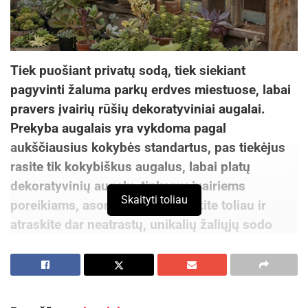
Tiek puošiant privatų sodą, tiek siekiant
pagyvinti žaluma parkų erdves miestuose, labai
pravers įvairių rūšių dekoratyviniai augalai.
Prekyba augalais yra vykdoma pagal
aukščiausius kokybės standartus, pas tiekėjus
rasite tik kokybiškus augalus, labai platų
dekoratyvinių augalų, tinkamų įvairiems
Skaityti toliau
poreikiams, asortimentą. Skaitykite toliau ir
atraskite dar neatrastų, unikalių žaliųjų sodo
dekoracijų pasiūlymų.
Augalų reikšmė mūsų gyvenime