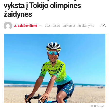
vyksta į Tokijo olimpines
žaidynes
A
J. Šalaševičienė
2021-08-03
Laikas: 2 min skaitymo
A
O. Baleišytė