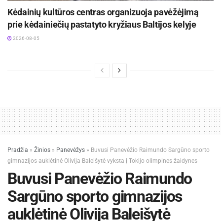
Kėdainių kultūros centras organizuoja pavėžėjimą
prie kėdainiečių pastatyto kryžiaus Baltijos kelyje
2026-08-05
Pradžia
»
Žinios
»
Panevėžys
»
Buvusi Panevėžio Raimundo Sargūno sporto
gimnazijos auklėtinė Olivija Baleišytė vyksta į Tokijo olimpines žaidynes
Buvusi Panevėžio Raimundo
Sargūno sporto gimnazijos
auklėtinė Olivija Baleišytė