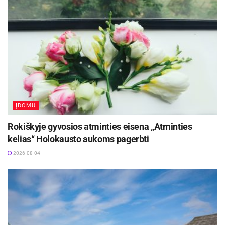
ĮDOMU
Rokiškyje gyvosios atminties eisena „Atminties
kelias“ Holokausto aukoms pagerbti
2026-08-04