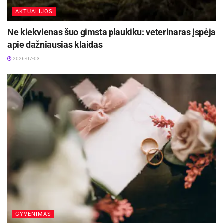
AKTUALIJOS
Ne kiekvienas šuo gimsta plaukiku: veterinaras įspėja
apie dažniausias klaidas
2026-07-03
GYVENIMAS