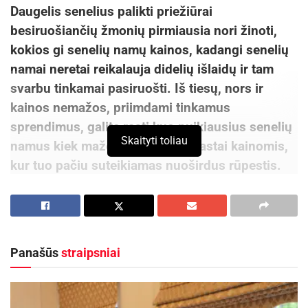
Daugelis senelius palikti priežiūrai
besiruošiančių žmonių pirmiausia nori žinoti,
kokios gi senelių namų kainos, kadangi senelių
namai neretai reikalauja didelių išlaidų ir tam
svarbu tinkamai pasiruošti. Iš tiesų, nors ir
kainos nemažos, priimdami tinkamus
sprendimus, galite rasti kuo puikiausius senelių
Skaityti toliau
namus kiek mažesnėmis, nei įprastai kainomis,
kur tuo pačiu suteikiamas nuoširdus rūpestis.
Skaitydami toliau sužinosite būtent apie tokius
senelių namus ir apie visas čia teikiamas
paslaugas.
Panašūs
straipsniai
Senelių namų jaukumas ir svetingumas
Kiekvienas į senelių namus atvykęs svečias iš
karto taps jų dalimi. Čia bėgs jo kasdienis