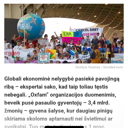
galima sumažinti riziką.
„Žmonės kartais neturi kito pasirinkimo, nes
bilietai į norimą renginį jau būna išparduoti,
tačiau tokiu atveju būtina elgtis apdairiai. Prieš
perkant verta patikrinti pardavėjo profilį: kiek jis
aktyvus, kokia veiklos grupėje istorija, ar platus
Sevilijos forumas / Eurodad nuotr.
„Facebook“ draugų sąrašas. Per daug švarus
arba visai naujas profilis – pirmas įtarimo
Globali ekonominė nelygybė pasiekė pavojingą
ženklas“, – aiškina L. Apynis.
ribą – ekspertai sako, kad taip toliau tęstis
nebegali. „Oxfam“ organizacijos duomenimis,
beveik pusė pasaulio gyventojų – 3,4 mlrd.
žmonių – gyvena šalyse, kur daugiau pinigų
Jo teigimu, svarbiausia – nebijoti pasakyti ne. Jei
skiriama skoloms aptarnauti nei švietimui ar
kyla bent kokia abejonė, sandorio verčiau
sveikatai. Tuo metu turtingiausias 1 proc.