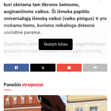
kuri skiriama tam tikroms šeimoms,
auginančioms vaikus. Ši išmoka papildo
universaliąją išmoką vaikui (vaiko pinigus) ir yra
mokama tiems, kuriems reikalinga didesnė
socialinė parama.
Papildoma išmoka skiriama trims pagrindinėms
Skaityti toliau
grupėms: visiems vaikams su negalia, visiems
vaikams iš gausių šeimų (kuriose auga trys ar
daugiau vaikų), taip pat vaikams iš nepasiturinčių
šeimų, jei jose auga vienas arba du vaikai ir yra
gaunamos mažos pajamos.
Panašūs
straipsniai
Išmoka skiriama iki vaikui sukanka 18 metų. Jei
vaikas toliau mokosi pagal bendrojo ugdymo
programą (taip pat profesinėje mokykloje, jei yra