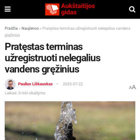
Pradžia
»
Naujienos
»
Pratęstas terminas užregistruoti nelegalius vandens
gręžinius
Pratęstas terminas
užregistruoti nelegalius
vandens gręžinius
Paulius Liškauskas
2025-07-22
A
A
Laikas: 3 min skaitymo