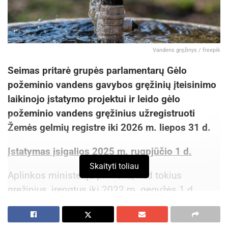
Vandens gręžinys / freepik
Seimas pritarė grupės parlamentarų Gėlo
požeminio vandens gavybos gręžinių įteisinimo
laikinojo įstatymo projektui ir leido gėlo
požeminio vandens gręžinius užregistruoti
Žemės gelmių registre iki 2026 m. liepos 31 d.
Įstatymas įsigalios 2025 m. rugpjūčio 1 d.
Skaityti toliau
Aplinkos ministerija primena, kad tokius
gręžinius, įrengtus iki 2022 m. gegužės 1 d.,
buvo galima įteisinti nuo 2022 m. gegužės 1 d.
iki 2025 m. balandžio 30 d. Per šį laikotarpį