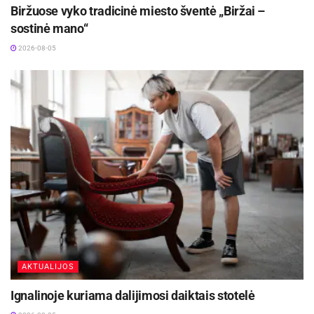
Biržuose vyko tradicinė miesto šventė „Biržai –
sostinė mano“
2026-08-05
Anot jo, būtent tokiais atvejais žmonės neretai
sumoka už bilietus privačiam pardavėjui, kuris
vėliau dingsta arba tą patį bilietą parduoda
keliems pirkėjams.
Aktualios
naujienos
Iki dešimtadalio skubiosios medicinos pagalbos
paslaugų galės būti suteiktos išplėstinės
praktikos slaugytojų
2026-08-06
Rugpjūčio 11-ąją Utenoje vyks nacionalinės
„Maisto banko“ civilinės saugos pratybos
AKTUALIJOS
2026-08-06
Ignalinoje kuriama dalijimosi daiktais stotelė