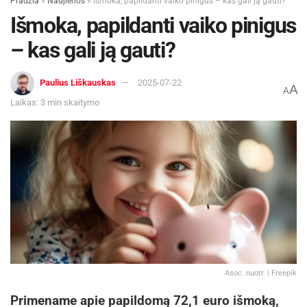
Pradžia
»
Naujienos
»
Išmoka, papildanti vaiko pinigus – kas gali ją gauti?
Išmoka, papildanti vaiko pinigus
– kas gali ją gauti?
Paulius Liškauskas
2025-07-22
A
A
Laikas: 3 min skaitymo
Asoc. nuotr. | Freepik
Primename apie papildomą 72,1 euro išmoką,