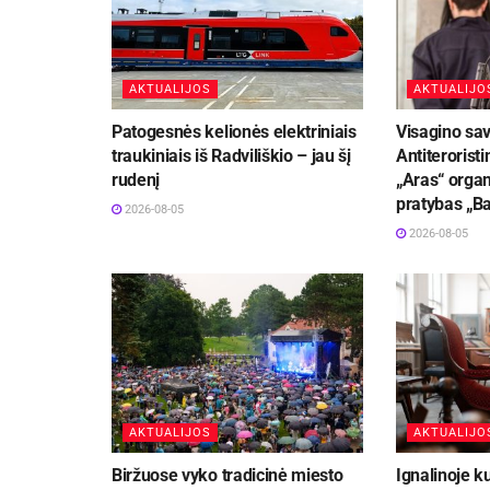
AKTUALIJOS
AKTUALIJO
Patogesnės kelionės elektriniais
Visagino sav
traukiniais iš Radviliškio – jau šį
Antiteroristi
rudenį
„Aras“ organ
pratybas „B
2026-08-05
2026-08-05
AKTUALIJOS
AKTUALIJO
Biržuose vyko tradicinė miesto
Ignalinoje k