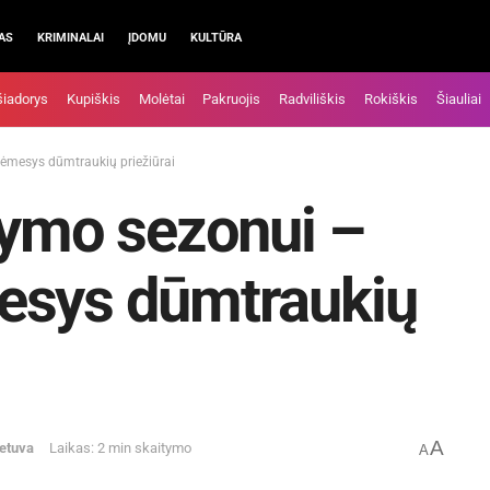
AS
KRIMINALAI
ĮDOMU
KULTŪRA
šiadorys
Kupiškis
Molėtai
Pakruojis
Radviliškis
Rokiškis
Šiauliai
dėmesys dūmtraukių priežiūrai
dymo sezonui –
esys dūmtraukių
A
ietuva
Laikas: 2 min skaitymo
A