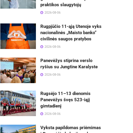
praktikos slaugytojų
2026-08-06
Rugpjūčio 11-ąją Utenoje vyks
nacionalinės „Maisto banko“
civilinės saugos pratybos
2026-08-06
Panevėžys stiprina verslo
ryšius su Jungtine Karalyste
2026-08-06
Rugsėjo 11–13 dienomis
Panevėžys švęs 523-iąjį
gimtadienį
2026-08-06
Vyksta papildomas priėmimas