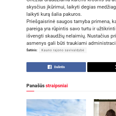
skysčius įkūrimui, laikyti degias medžiaga
laikyti kurą šalia pakuros.
Priešgaisrinė saugos tarnyba primena, k
pareiga yra rūpintis savo turtu ir užtikri
išvengti skaudžių nelaimių. Nustačius p
asmenys gali būti traukiami administra
Šaltinis:
Kauno rajono savivaldybė
Dalintis
Panašūs
straipsniai