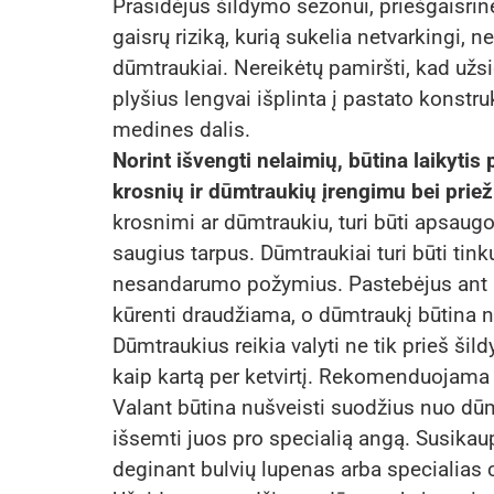
Prasidėjus šildymo sezonui, priešgaisrin
gaisrų riziką, kurią sukelia netvarkingi, 
dūmtraukiai. Nereikėtų pamiršti, kad už
plyšius lengvai išplinta į pastato konstr
medines dalis.
Norint išvengti nelaimių, būtina laikytis
krosnių ir dūmtraukių įrengimu bei priež
krosnimi ar dūmtraukiu, turi būti apsau
saugius tarpus. Dūmtraukiai turi būti tinku
nesandarumo požymius. Pastebėjus ant i
kūrenti draudžiama, o dūmtraukį būtina n
Dūmtraukius reikia valyti ne tik prieš šil
kaip kartą per ketvirtį. Rekomenduojama 
Valant būtina nušveisti suodžius nuo dūmt
išsemti juos pro specialią angą. Susika
deginant bulvių lupenas arba specialia