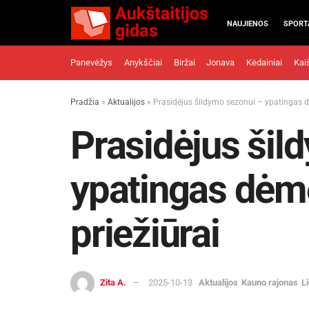
NAUJIENOS
SPORT
Panevėžys
Anykščiai
Biržai
Jonava
Kėdainiai
Kai
Pradžia
»
Aktualijos
»
Prasidėjus šildymo sezonui – ypatingas 
Prasidėjus šil
ypatingas dėm
priežiūrai
Zita A.
2025-10-13
Aktualijos
Kauno rajonas
L