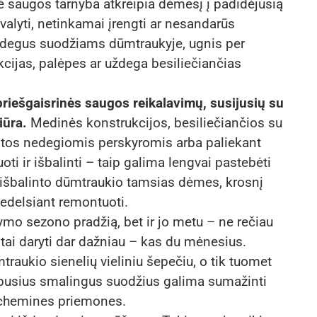
ė saugos tarnyba atkreipia dėmesį į padidėjusią
nevalyti, netinkamai įrengti ar nesandarūs
sidegus suodžiams dūmtraukyje, ugnis per
ukcijas, palėpes ar uždega besiliečiančias
 priešgaisrinės saugos reikalavimų, susijusių su
iūra.
Medinės konstrukcijos, besiliečiančios su
gotos nedegiomis perskyromis arba paliekant
oti ir išbalinti – taip galima lengvai pastebėti
šbalinto dūmtraukio tamsias dėmes, krosnį
edelsiant remontuoti.
dymo sezono pradžią, bet ir jo metu – ne rečiau
tai daryti dar dažniau – kas du mėnesius.
raukio sienelių vieliniu šepečiu, o tik tuomet
upusius smalingus suodžius galima sumažinti
s chemines priemones.