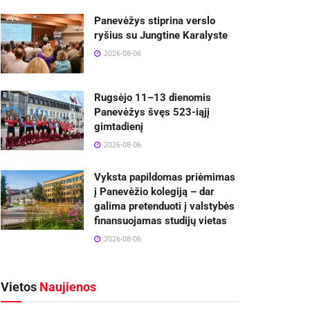
Panevėžys stiprina verslo
ryšius su Jungtine Karalyste
2026-08-06
Rugsėjo 11–13 dienomis
Panevėžys švęs 523-iąjį
gimtadienį
2026-08-06
Vyksta papildomas priėmimas
į Panevėžio kolegiją – dar
galima pretenduoti į valstybės
finansuojamas studijų vietas
2026-08-06
Vietos
Naujienos