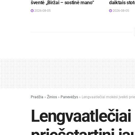
šventė „Biržai – sostinė mano“
daiktais stot
2026-08-05
2026-08-05
Pradžia
»
Žinios
»
Panevėžys
»
Lengvaatlečiai mokėsi įveikti prie
Lengvaatlečiai 