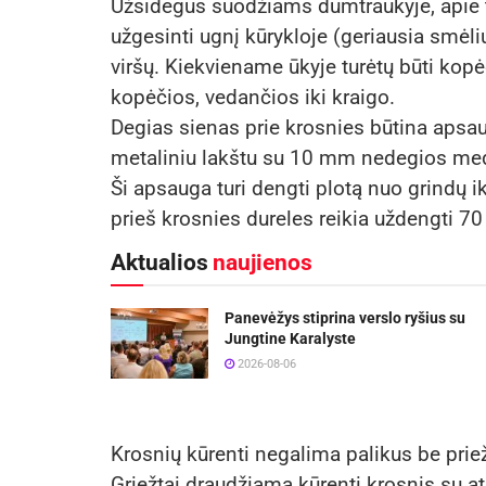
Užsidegus suodžiams dūmtraukyje, apie ta
užgesinti ugnį kūrykloje (geriausia smėl
viršų. Kiekviename ūkyje turėtų būti kopė
kopėčios, vedančios iki kraigo.
Degias sienas prie krosnies būtina apsa
metaliniu lakštu su 10 mm nedegios med
Ši apsauga turi dengti plotą nuo grindų i
prieš krosnies dureles reikia uždengti 70
Aktualios
naujienos
Panevėžys stiprina verslo ryšius su
Jungtine Karalyste
2026-08-06
Krosnių kūrenti negalima palikus be pri
Griežtai draudžiama kūrenti krosnis su a