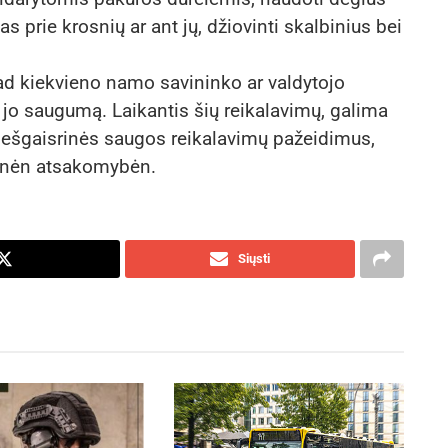
s prie krosnių ar ant jų, džiovinti skalbinius bei
ad kiekvieno namo savininko ar valdytojo
nti jo saugumą. Laikantis šių reikalavimų, galima
riešgaisrinės saugos reikalavimų pažeidimus,
cinėn atsakomybėn.
Siųsti