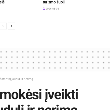
elė
turizmo šuolį
2026-08-05
šstartinį jaudulį ir nerimą
mokėsi įveikti