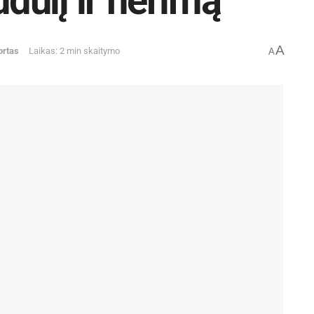
udulį ir nerimą
A
ortas
Laikas: 2 min skaitymo
A