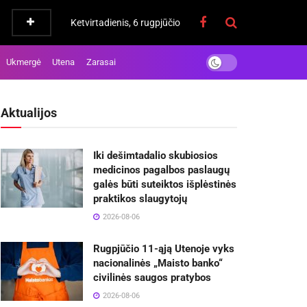
Ketvirtadienis, 6 rugpjūčio
Ukmergė
Utena
Zarasai
Aktualijos
Iki dešimtadalio skubiosios
medicinos pagalbos paslaugų
galės būti suteiktos išplėstinės
praktikos slaugytojų
2026-08-06
Rugpjūčio 11-ąją Utenoje vyks
nacionalinės „Maisto banko“
civilinės saugos pratybos
2026-08-06