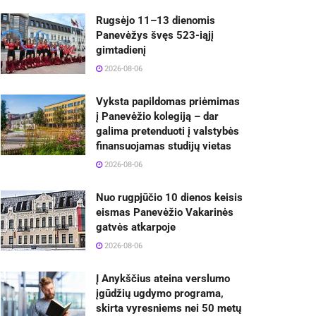
Rugsėjo 11–13 dienomis
Panevėžys švęs 523-iąjį
gimtadienį
2026-08-06
Vyksta papildomas priėmimas
į Panevėžio kolegiją – dar
galima pretenduoti į valstybės
finansuojamas studijų vietas
2026-08-06
Nuo rugpjūčio 10 dienos keisis
eismas Panevėžio Vakarinės
gatvės atkarpoje
2026-08-06
Į Anykščius ateina verslumo
įgūdžių ugdymo programa,
skirta vyresniems nei 50 metų