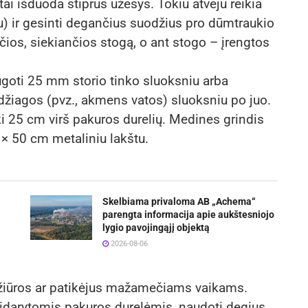
i išduoda stiprus ūžesys. Tokiu atveju reikia
iu) ir gesinti degančius suodžius pro dūmtraukio
čios, siekiančios stogą, o ant stogo – įrengtos
ugoti 25 mm storio tinko sluoksniu arba
žiagos (pvz., akmens vatos) sluoksniu po juo.
ki 25 cm virš pakuros durelių. Medines grindis
 × 50 cm metaliniu lakštu.
Skelbiama privaloma AB „Achema“
parengta informacija apie aukštesniojo
lygio pavojingąjį objektą
2026-08-06
ežiūros ar patikėjus mažamečiams vaikams.
tidarytomis pakuros durelėmis, naudoti degius