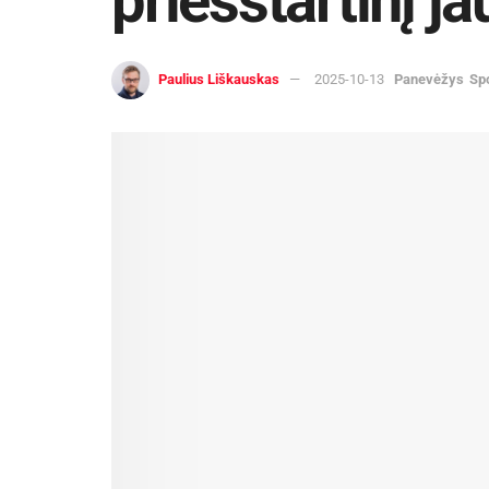
priešstartinį ja
Paulius Liškauskas
2025-10-13
Panevėžys
Sp