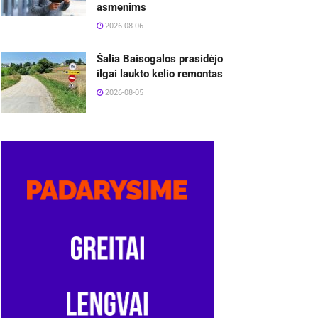
asmenims
2026-08-06
Šalia Baisogalos prasidėjo
ilgai laukto kelio remontas
2026-08-05