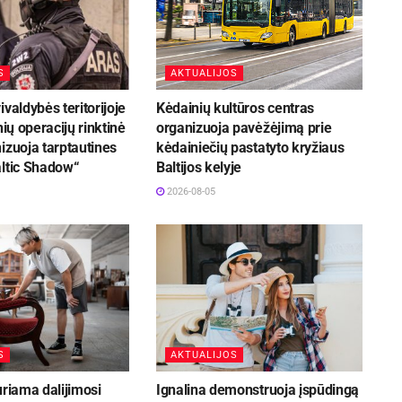
S
AKTUALIJOS
ivaldybės teritorijoje
Kėdainių kultūros centras
nių operacijų rinktinė
organizuoja pavėžėjimą prie
izuoja tarptautines
kėdainiečių pastatyto kryžiaus
altic Shadow“
Baltijos kelyje
2026-08-05
S
AKTUALIJOS
uriama dalijimosi
Ignalina demonstruoja įspūdingą