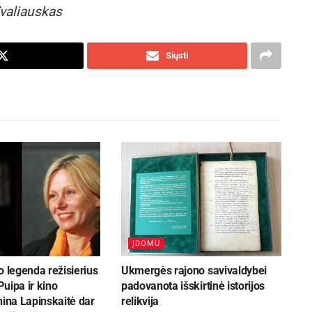
valiauskas
Siųsti
ĮDOMU
o legenda režisierius
Ukmergės rajono savivaldybei
uipa ir kino
padovanota išskirtinė istorijos
nina Lapinskaitė dar
relikvija