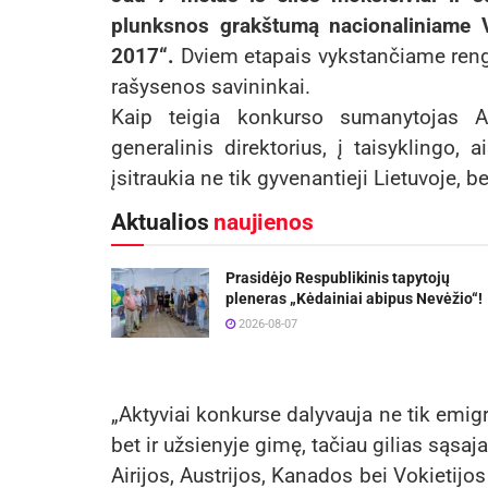
plunksnos grakštumą nacionaliniame 
2017“.
Dviem etapais vykstančiame rengin
rašysenos savininkai.
Kaip teigia konkurso sumanytojas Ar
generalinis direktorius, į taisyklingo,
įsitraukia ne tik gyvenantieji Lietuvoje, be
Aktualios
naujienos
Prasidėjo Respublikinis tapytojų
pleneras „Kėdainiai abipus Nevėžio“!
2026-08-07
„Aktyviai konkurse dalyvauja ne tik emigr
bet ir užsienyje gimę, tačiau gilias sąsa
Airijos, Austrijos, Kanados bei Vokietijos