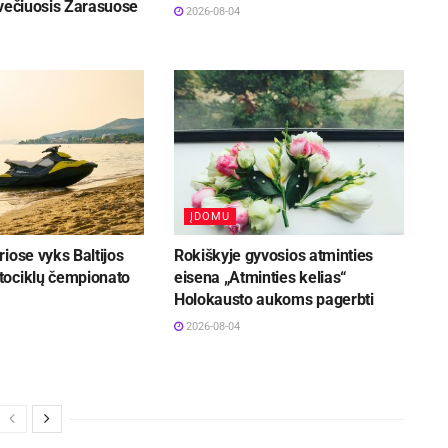
svečiuosis Zarasuose
2026-08-04
ĮDOMU
iose vyks Baltijos
Rokiškyje gyvosios atminties
ociklų čempionato
eisena „Atminties kelias“
Holokausto aukoms pagerbti
2026-08-04