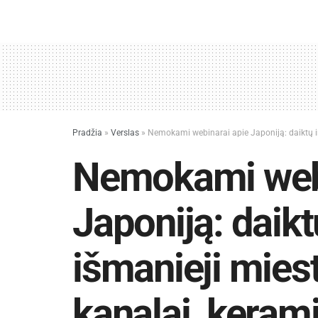
Pradžia
»
Verslas
»
Nemokami webinarai apie Japoniją: daiktų int
Nemokami webi
Japoniją: daikt
išmanieji miest
kanalai, keram