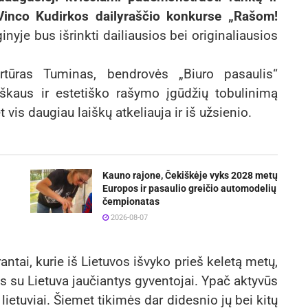
Vinco Kudirkos dailyraščio konkurse „Rašom!
yje bus išrinkti dailiausios bei originaliausios
tūras Tuminas, bendrovės „Biuro pasaulis“
 aiškaus ir estetiško rašymo įgūdžių tobulinimą
t vis daugiau laiškų atkeliauja ir iš užsienio.
Kauno rajone, Čekiškėje vyks 2028 metų
Europos ir pasaulio greičio automodelių
čempionatas
2026-08-07
antai, kurie iš Lietuvos išvyko prieš keletą metų,
jas su Lietuva jaučiantys gyventojai. Ypač aktyvūs
 lietuviai. Šiemet tikimės dar didesnio jų bei kitų