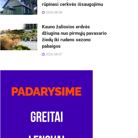
rūpinasi cerkvės išsaugojimu
2026-08-08
Kauno žaliosios erdvės
džiugina nuo pirmųjų pavasario
žiedų iki rudens sezono
pabaigos
2026-08-07