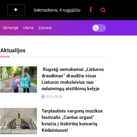
Sekmadienis, 9 rugpjūčio
Ukmergė
Utena
Zarasai
Aktualijos
Rugsėjį nemokamai „Lietuvos
draudimas“ draudžia visus
Lietuvos moksleivius nuo
nelaimingų atsitikimų kelyje
2026-08-09
Tarptautinis vargonų muzikos
festivalis „Cantus organi“
kviečia į išskirtinį koncertą
Kėdainiuose!