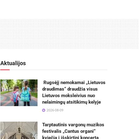
Aktualijos
Rugsėjį nemokamai „Lietuvos
draudimas“ draudžia visus
Lietuvos moksleivius nuo
nelaimingų atsitikimų kelyje
2026-08-09
Tarptautinis vargonų muzikos
festivalis „Cantus organi“
kviečia į išskirtinį koncertą