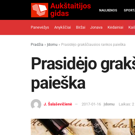
NAUJIENOS
SPORT
Panevėžys
Anykščiai
Biržai
Jonava
Kėdainiai
Kai
Pradžia
»
Įdomu
»
Prasidėjo grakščiausios rankos paieška
Prasidėjo grak
paieška
J. Šalaševičienė
2017-01-16
Įdomu
Laikas: 2