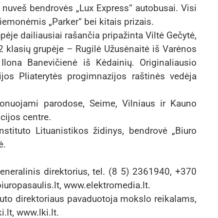
s nuveš bendrovės „Lux Express“ autobusai. Visi
iemonėmis „Parker“ bei kitais prizais.
ėje dailiausiai rašančia pripažinta Viltė Gečytė,
klasių grupėje – Rugilė Užusėnaitė iš Varėnos
Ilona Banevičienė iš Kėdainių. Originaliausio
ijos Pliaterytės progimnazijos raštinės vedėja
onuojami parodose, Seime, Vilniaus ir Kauno
cijos centre.
stituto Lituanistikos židinys, bendrovė „Biuro
ė.
neralinis direktorius, tel. (8 5) 2361940, +370
uropasaulis.lt, www.elektromedia.lt.
ituto direktoriaus pavaduotoja mokslo reikalams,
.lt, www.lki.lt.