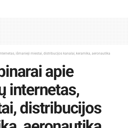
ernetas, išmanieji miestai, distribucijos kanalai, keramika, aeronautika
narai apie
ų internetas,
ai, distribucijos
ika, aeronautika