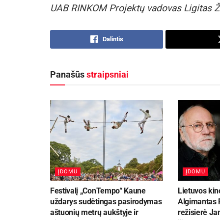
UAB RINKOM Projektų vadovas Ligitas Ž
Dalintis
Panašūs
straipsniai
ĮDOMU
ĮDOMU
Festivalį „ConTempo“ Kaune
Lietuvos kin
uždarys sudėtingas pasirodymas
Algimantas P
aštuonių metrų aukštyje ir
režisierė Ja