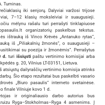
A. Tuminas.
ečiaklasių iki senjorų. Dalyviai varžosi trijose
iai, 7–12 klasių moksleiviai ir suaugusieji.
očiu mėlynu rašalu turi perrašyti tinklapiuose
pasaulis.lt organizatorių paskelbus tekstus.
nės ištrauką iš Vinco Krėvės „Antanuko rytas“,
rauką iš „Piliakalnių žmonės“, o suaugusieji –
susitikimai su poezija ir žmonėmis“. Perrašytus
0 d.
turi
išsiųsti
paštu vertinimo komisijai arba
lkpėdės g. 20, Vilnius LT-03151, Lietuva.
 atsiųstų dailyraščių vertinimo komisija atrinks
arbų. Šio etapo rezultatai bus paskelbti vasario
drovės „Biuro pasaulis“ interneto svetainėse.
o finale Vilniuje kovo 1 d.
ėtojas ir originaliausio darbo autorius bus
“ kruizu Ryga–Stokholmas–Ryga 4 asmenims. Į