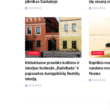
piknikas Santakoje
šią vasarą 
2026-08-05
2026-08-04
ĮDOMU
ĮDOMU
Kėdainiuose prasidės kultūros ir
Kupiškio mar
istorijos festivalis „Radviliada“ ir
vandens mot
papasakos kunigaikščių Radvilų
finalas
istoriją
2026-08-04
2026-08-04