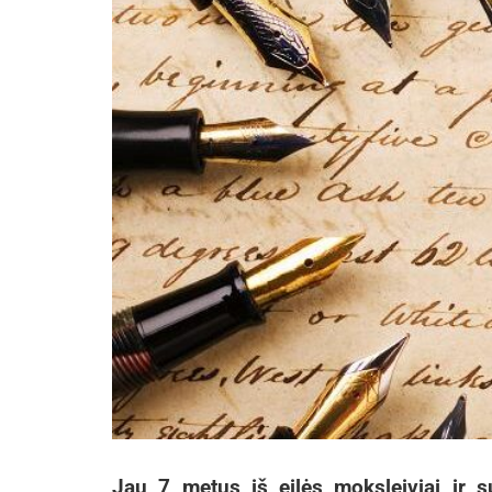
Jau 7 metus iš eilės moksleiviai ir s