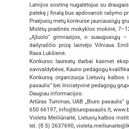
Latvijos sostinę nugalėtojus su draugai
patekę į finalą bus apdovanoti rašymo pr
Praėjusių metų konkurse jauniausiųjų grup
Molėtų pradinės mokyklos mokinė, 7–12 
„Ąžuolo“ gimnazijos, o suaugusiųjų – 
dailyraščio prizą laimėjo Vilniaus Emil
Rasa Lukšienė.
Konkurso laureatų darbai kasmet eksp
savivaldybėse, Kauno pedagogų kvalifika
Konkursą organizuoja Lietuvių kalbos in
pasaulis“ bei Iniciatyvinė pedagogų grup
Daugiau informacijos:
Artūras Tuminas, UAB „Biuro pasaulis“ ge
650 66197, info@biuropasaulis.lt, www.bi
Violeta Meiliūnaitė, Lietuvių kalbos inst
tel. (8 5) 2637690, violeta.meiliunaite@lki