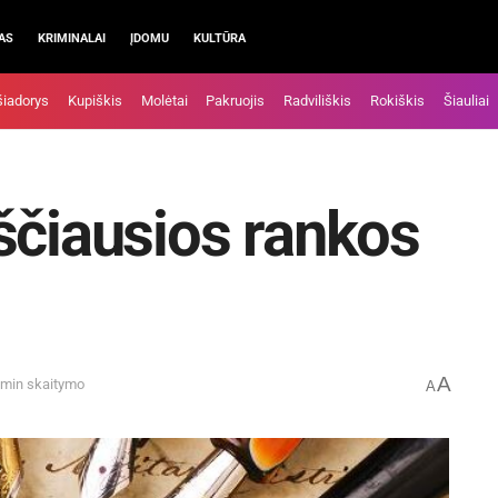
AS
KRIMINALAI
ĮDOMU
KULTŪRA
šiadorys
Kupiškis
Molėtai
Pakruojis
Radviliškis
Rokiškis
Šiauliai
ščiausios rankos
A
 min skaitymo
A