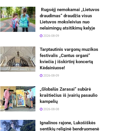
Rugsėjį nemokamai „Lietuvos
draudimas“ draudžia visus
Lietuvos moksleivius nuo
nelaimingų atsitikimų kelyje
2026-08-09
Tarptautinis vargonų muzikos
festivalis „Cantus organi“
kviečia į išskirtinį koncertą
Kėdainiuose!
2026-08-09
„Globalūs Zarasai“ subūrė
kraštiečius iš įvairių pasaulio
kampelių
2026-08-08
Ignalinos rajone, Lukošiškės
sentikių religinė bendruomenė