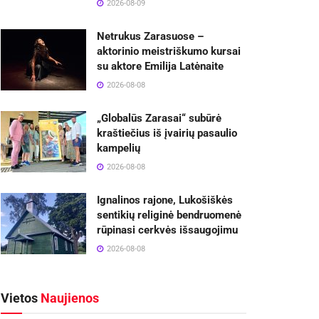
2026-08-09
Netrukus Zarasuose –
aktorinio meistriškumo kursai
su aktore Emilija Latėnaite
2026-08-08
„Globalūs Zarasai“ subūrė
kraštiečius iš įvairių pasaulio
kampelių
2026-08-08
Ignalinos rajone, Lukošiškės
sentikių religinė bendruomenė
rūpinasi cerkvės išsaugojimu
2026-08-08
Vietos
Naujienos