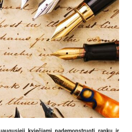
uaugusieji kviečiami pademonstruoti rankų ir