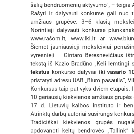
šalių bendruomenių aktyvumo“, – teigia 
Rašyti ir dalyvauti konkurse gali nuo tr
amžiaus grupėse: 3–6 klasių moksleiv
Norintieji dalyvauti konkurse plunksnak
www.rašom.lt, www.lki.lt ar www.biuro
Šiemet jauniausieji moksleiviai perraši
vyresnieji – Gintaro Beresnevičiaus išt
tekstą iš Kazio Bradūno „Keli lemtingi 
tekstus
konkurso dalyviai
iki vasario 1
pristatyti adresu UAB „Biuro pasaulis“, Vi
Konkursas taip pat vyks dviem etapais. Iš
10 geriausių kiekvienos amžiaus grupės d
17 d. Lietuvių kalbos instituto ir ben
Atrinktų darbų autoriai susirungs konkurs
Tradiciškai kiekvienos grupės nugal
apdovanoti keltų bendrovės „Tallink