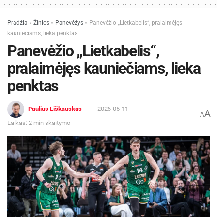
Pradžia
»
Žinios
»
Panevėžys
»
Panevėžio „Lietkabelis“, pralaimėjęs
kauniečiams, lieka penktas
Panevėžio „Lietkabelis“,
pralaimėjęs kauniečiams, lieka
penktas
Paulius Liškauskas
2026-05-11
A
A
Laikas: 2 min skaitymo