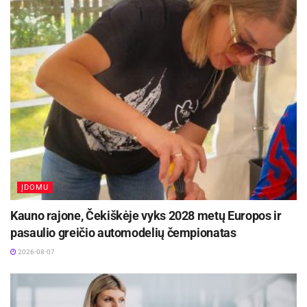
dėmesį, kad judėjimo laisvė yra vienas
svarbiausių veiksnių, darančių įtaką visapusiškai
raidai.
Aktualios
naujienos
Europos sveikatos draudimo kortelę gali pakeisti
sertifikatas
2026-08-07
Kviečiama dalyvauti visoje Lietuvoje
vykstančiame konkurse „Tvari Lietuva“
ĮDOMU
2026-08-07
Kauno rajone, Čekiškėje vyks 2028 metų Europos ir
pasaulio greičio automodelių čempionatas
„Kai kūdikis gali laisvai judėti ir pasiekti norimą
2026-08-07
tikslą – pavyzdžiui, paimti žaislą ar apsiversti –
jis patiria sėkmės jausmą. Tai stiprina
motyvaciją, didina smalsumą ir padeda jaustis