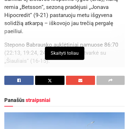
remia „Betsson“, sezoną pradėjusi „Jonava
Hipocredit“ (9-21) pastaruoju metu išgyvena
solidžią atkarpą – iškovojo jau trečią pergalę
paeiliui.
Stepono Babrausko auklėtiniai namuose 86:70
(22:13, 19:24, 24:14, 21:19) susitvarkė su
Skaityti toliau
„Šiauliais“ (16-15).
Aktualios
naujienos
Kauno rajone, Čekiškėje vyks 2028 metų Europos
ir pasaulio greičio automodelių čempionatas
Panašūs
straipsniai
2026-08-07
Savaitgalį geriausi Lietuvos slalomo meistrai
rinksis Zarasuose
2026-08-04