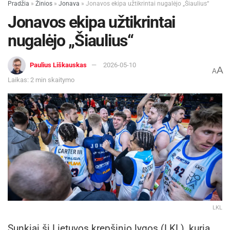
Pradžia
»
Žinios
»
Jonava
»
Jonavos ekipa užtikrintai nugalėjo „Šiaulius“
Jonavos ekipa užtikrintai
nugalėjo „Šiaulius“
Paulius Liškauskas
2026-05-10
A
A
Laikas: 2 min skaitymo
LKL
Sunkiai šį Lietuvos krepšinio lygos (LKL), kurią