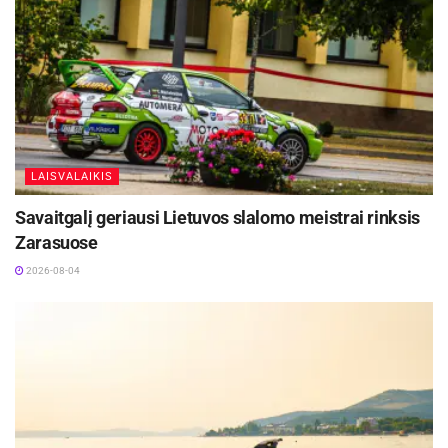
Justas Furmanavičius 11, Lazaras Mutičius ir
Nikola Radičevičius – po 7.
Šaltinis:
LKL
Žymos:
Krepšinis
LKL
Panevėžio „Lietkabelis“
LAISVALAIKIS
Savaitgalį geriausi Lietuvos slalomo meistrai rinksis
Zarasuose
2026-08-04