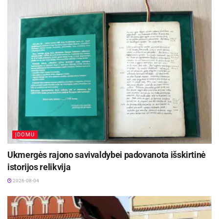
Ignalinos rajone, Lukošiškės sentikių religinė
bendruomenė rūpinasi cerkvės išsaugojimu
2026-08-08
Kauno rajone, Čekiškėje vyks 2028 metų Europos
ir pasaulio greičio automodelių čempionatas
2026-08-07
Šaltinis:
Kauno rajono savivaldybė
ĮDOMU
Ukmergės rajono savivaldybei padovanota išskirtinė
istorijos relikvija
2026-08-04