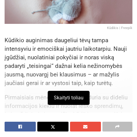
Kūdikis | Freepik
Kūdikio auginimas daugeliui tėvų tampa
intensyviu ir emociškai jautriu laikotarpiu. Nauji
įgūdžiai, nuolatiniai pokyčiai ir noras viską
padaryti „teisingai“ dažnai kelia nežinomybės
jausmą, nuovargį bei klausimus – ar mažylis
jaučiasi gerai ir ar vystosi taip, kaip turėtų.
Pirmaisiais mėnesiais tėvai susiduria su dideliu
Skaityti toliau
informacijos kiekiu ir nuolat ieško sprendimų,
kaip užtikrinti visapusišką kūdikio gerovę. Kaip
pastebi akušerė Dominyka Korsa-Jokopė, šiame
etape emocinis fonas namuose gali būti itin