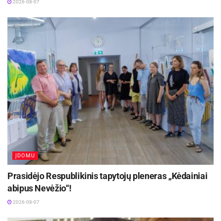
2026-08-07
Be to, kūdikio kūnas nuolat keičiasi – pilvukas
per dieną gali ir padidėti, ir sumažėti, keičiasi ir
mažylio kūno padėtys, todėl svarbu, kad prie jo
pristaikytų ir naudojamos priežiūros priemonės.
„Jei sauskelnės yra per kietos ar per stipriai
veržia, kūdikis gali jausti diskomfortą. Mažyliams
reikia erdvės ir laisvės judėti“, – pabrėžia
akušerė.
Judėjimo laisvė: kas ją riboja kasdienėje
ĮDOMU
aplinkoje
Prasidėjo Respublikinis tapytojų pleneras „Kėdainiai
Augant kūdikiui, judėjimas tampa vis svarbesne
abipus Nevėžio“!
jo kasdienės veiklos dalimi. Kūdikių ir vaikų
2026-08-07
kineziterapeutė Erlanda Varpukauskaitė atkreipia