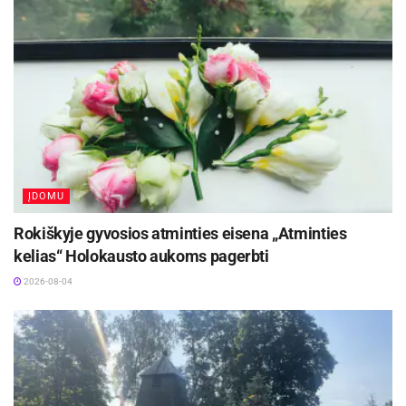
ĮDOMU
Rokiškyje gyvosios atminties eisena „Atminties
kelias“ Holokausto aukoms pagerbti
2026-08-04