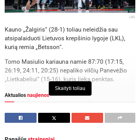
LKL
Kauno „Žalgiris“ (28-1) toliau neleidžia sau
atsipalaiduoti Lietuvos krepšinio lygoje (LKL),
kurią remia „Betsson“.
Tomo Masiulio kariauna namie 87:70 (17:15,
26:19, 24:11, 20:25) nepaliko vilčių Panevėžio
„Lietkabeliui“ (15-16), kuris lieka penktas.
Skaityti toliau
Aktualios
naujienos
Maudytis galima visose Panevėžio maudyklose,
išskyrus Kultūros ir poilsio parko braidyklą
2026-08-07
Kauno rajone, Čekiškėje vyks 2028 metų Europos
Panašūs
straipsniai