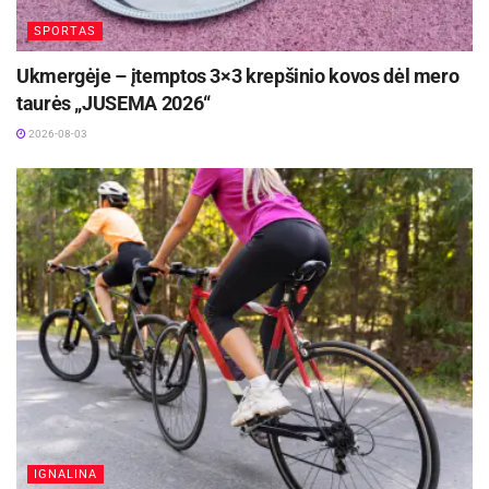
Žymos:
Jonava Hipocredit
Krepšinis
LKL
SPORTAS
Ukmergėje – įtemptos 3×3 krepšinio kovos dėl mero
taurės „JUSEMA 2026“
2026-08-03
IGNALINA