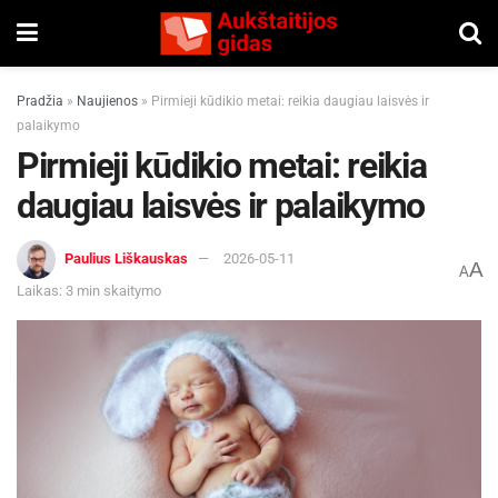
Pradžia
»
Naujienos
»
Pirmieji kūdikio metai: reikia daugiau laisvės ir
palaikymo
Pirmieji kūdikio metai: reikia
daugiau laisvės ir palaikymo
Paulius Liškauskas
2026-05-11
A
A
Laikas: 3 min skaitymo