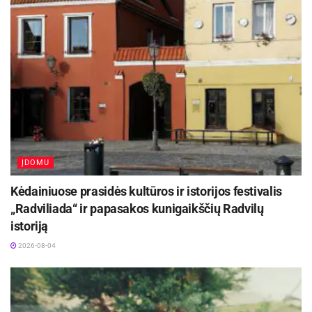
ĮDOMU
Kėdainiuose prasidės kultūros ir istorijos festivalis
„Radviliada“ ir papasakos kunigaikščių Radvilų
istoriją
2026-08-04