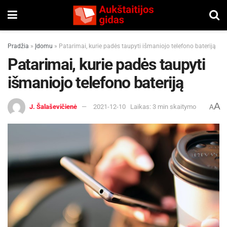
Pradžia
»
Įdomu
»
Patarimai, kurie padės taupyti išmaniojo telefono bateriją
Patarimai, kurie padės taupyti
išmaniojo telefono bateriją
A
J. Šalaševičienė
2021-12-10
Laikas: 3 min skaitymo
A