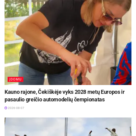
2026-08-07
Jei jūsų išmanusis sugedo ir jam dar nesibaigė
garantijos terminas, geriausia kreiptis į
pardavėją, iš kurio pirkote įrenginį, arba į
autorizuotą išmaniųjų įrenginių priežiūros
servisą. Pristatydami išmanųjį taisymui, su
savimi turėkite telefono įsigijimą patvirtinantį
dokumentą ir jo garantinį taloną.
ĮDOMU
Ekspertas pabrėžia, kad geriau nebandyti
Kauno rajone, Čekiškėje vyks 2028 metų Europos ir
telefono taisyti patiems ar kreiptis į su įrenginių
pasaulio greičio automodelių čempionatas
gamintojais sutarčių neturinčius servisus..
2026-08-07
Kartais, kai įrenginio gedimui negalioja
garantinis taisymas, pavyzdžiui, jis sušlampa ar
sudūžta ekranas, jo savininkai sugalvoja