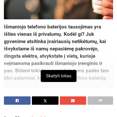
Išmaniojo telefono baterijos tausojimas yra
išties vienas iš privalumų. Kodėl gi? Juk
gyvenime atsitinka įvairiausių netikėtumų, kai
išvykstame iš namų nepasiėmę pakrovėjo,
dingsta elektra, atvykstate į vietą, kurioje
neįmanoma pasikrauti išmaniojo įrenginio ir
pan. Būtent tokiais momentais jums padės tam
Skaityti toliau
tikri patarimai, kurie išsaugo telefono bateriją.
Patarimas 1. Ekrano ryškumo sumažinimas
Didžioji išmaniųjų telefonų korpusinė dalis, kurią
sudaro ekranas, reikšmingai prisideda prie
energijos sunaudojimo. Norint prailginti baterijos