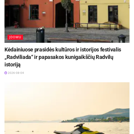
ĮDOMU
Kėdainiuose prasidės kultūros ir istorijos festivalis
„Radviliada“ ir papasakos kunigaikščių Radvilų
istoriją
2026-08-04