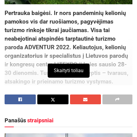
Pertrauka baigėsi. Ir nors pandeminių kelionių
pamokos vis dar ruošiamos, pagyvėjimas
turizmo rinkoje tikrai jaučiamas. Visa tai
neabejotinai atspindės tarptautinė turizmo
paroda ADVENTUR
2022. Keliautojus, kelionių
organizatorius ir specialistus į Lietuvos parodų
ir kongresų
centr
ą LITEXPO
ji kvies sausio 28-
Skaityti toliau
30 dienomis. Turizmo mugės kryptis – tvaraus,
atsakingo ir prieinamo turizmo vystymas.
„Keliaukime vėl!” – ragina nuotykių išsiilgusius
keliautojus ir kelionių organizatorius parodos
rengėjai. LITEXPO kviečia susitikti gyvai, kartu
Panašūs
straipsniai
atgaivinti kelionių verslą, pasitikti keliautojus,
sužinoti jų pasikeitusius poreikius bei kurti