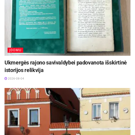
ĮDOMU
Ukmergės rajono savivaldybei padovanota išskirtinė
istorijos relikvija
2026-08-04