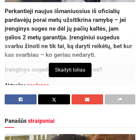
Perkantieji naujus išmaniuosius iš oficialių
pardavėjų porai metų užsitikrina ramybę – jei
įrenginys suges ne dėl jų pačių kaltės, jam
galios 2 metų garantija. Įrenginiui sugedus
svarbu žinoti ne tik tai, ką daryti reikėtų, bet kur
kas svarbiau – ko geriau nedaryti.
Įrenginys sugedo: ką daryti ir ko ne?
Skaityti toliau
Aktualios
naujienos
Kviečiama dalyvauti visoje Lietuvoje
vykstančiame konkurse „Tvari Lietuva“
2026-08-07
Panašūs
straipsniai
Prasidėjo Respublikinis tapytojų pleneras
„Kėdainiai abipus Nevėžio“!