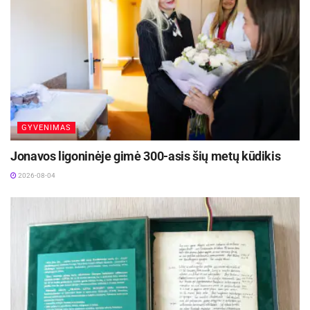
atveju, nusiskundimai dėl komplekte esančio
įrenginio gali būti pareikšti per pagrindinio
gaminio kokybės garantijos terminą.
GYVENIMAS
Jonavos ligoninėje gimė 300-asis šių metų kūdikis
2026-08-04