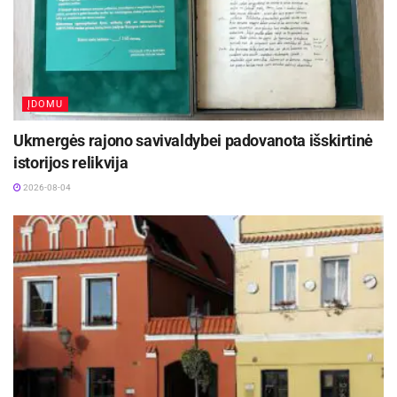
ĮDOMU
Ukmergės rajono savivaldybei padovanota išskirtinė
istorijos relikvija
2026-08-04