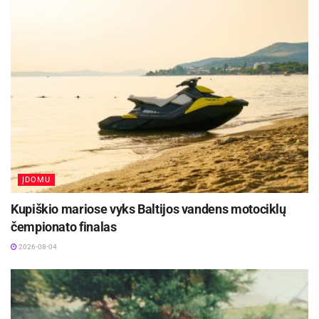
nuėję į skiltį „Nustatymai“ bei pasirinkę „Garsas
ir vibracija“. „IOS“ operacinėje sistemoje ši skiltis
yra įvardijama, kaip „Sounds & Haptics“.
Tie, kas nori dar labiau sumažinti pranešimų
gausą, nuėję į skiltį „Pranešimai“ gali pasirinkti
tik tas programėlės iš kurių pranešimus nori
gauti, o kitus tiesiog išjungti.
ĮDOMU
Patarimas 3. Baterijos režimo aktyvavimas
Kupiškio mariose vyks Baltijos vandens motociklų
Jeigu nenorite arba neturite laiko klaidžioti po
čempionato finalas
išmaniojo telefono nustatymus, būtinąsias
2026-08-04
parametrų konfigūracijas energijos taupymui gali
atlikti ir pats prietaisas. Aktyvaus baterijos
taupymo režimas pats automatiškai sumažins
ekrano ryškumą, procesoriaus veikimo greitį bei