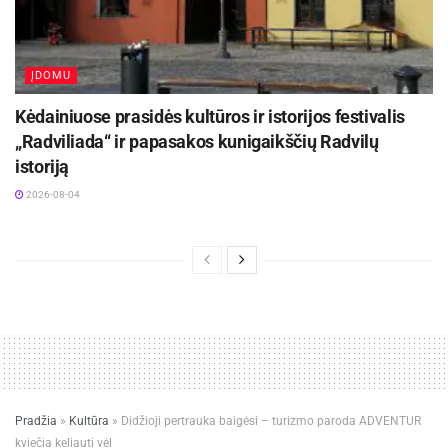
ĮDOMU
Kėdainiuose prasidės kultūros ir istorijos festivalis
„Radviliada“ ir papasakos kunigaikščių Radvilų
istoriją
2026-08-04
Pradžia
»
Kultūra
»
Didžioji pertrauka baigėsi – turizmo paroda ADVENTUR
kviečia keliauti vėl