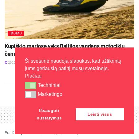
ĮDOMU
Kupiškio mariose vyks Baltijos vandens motociklų
čempionato finalas
Ši svetainė naudoja slapukus, kad užtikrintų
2026-08-04
jums geriausią patirtį mūsų svetainėje.
Plačiau
Techniniai
Techniniai
Marketingo
Marketingo
Išsaugoti
Leisti visus
nustatymus
Pradžia
»
Įdomu
»
Kaip sutaupyti perkant sportinius batelius?