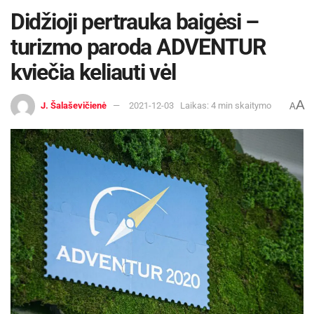
Didžioji pertrauka baigėsi –
turizmo paroda ADVENTUR
kviečia keliauti vėl
A
J. Šalaševičienė
2021-12-03
Laikas: 4 min skaitymo
A