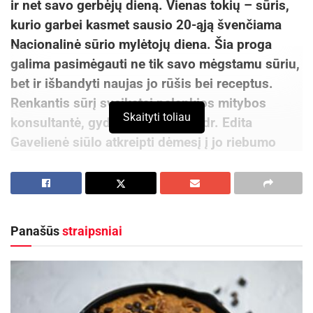
ir net savo gerbėjų dieną. Vienas tokių – sūris,
kurio garbei kasmet sausio
20-
ąją švenčiama
Nacionalinė sūrio mylėtojų diena. Šia proga
galima pasimėgauti ne tik savo mėgstamu sūriu,
bet ir išbandyti naujas jo rūšis bei receptus.
Renkantis sūrį sveikatai palankios mitybos
Skaityti toliau
konsultantė, gydytoja dietologė dr. Edita
Gavelienė siūlo atkreipti dėmesį į jo riebumo
procentą. Tuo tarpu „Rimi“ komercijos operacijų
vadovė Olga Suchočeva primena,
kaip tinkamai
sūrį laikyti namuose ir ką skanaus su juo
pasigaminti.
Panašūs
straipsniai
Renkantis sūrį svarbu įvertinti jo riebumo
procentą
Pasak sveikatai palankios mitybos konsultantės,