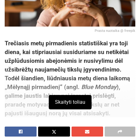
Prasta nuotaika @ freepik
Trečiasis metų pirmadienis statistiškai yra toji
diena, kai stipriausiai susiduriame su netikėtai
užplūdusiomis abejonėmis ir nusivylimu dėl
užsibrėžtų naujamečių tikslų įgyvendinimo.
Todėl šiandien, liūdniausia metų diena laikomą
„Mėlynąjį pirmadienį“ (angl.
Blue Monday
),
galime jaustis labiau nei įprastai prislėgti,
Skaityti toliau
praradę motyvaciją siekti savo tikslų ar net
pajusti išaugusį norą jų visai atsisakyti.
Specialistai pataria, kokių praktinių technikų
svarbu imtis, kad ne tik lengviau išbūtume
liūdniausią metų dieną, bet ir neprarastume