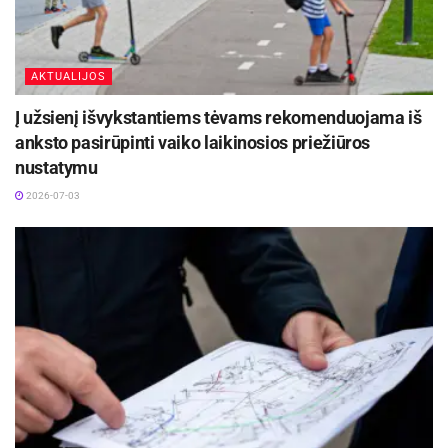
Žymos:
Psichologija
Vaikai
Žymos:
Azija
Maistas
AKTUALIJOS
Į užsienį išvykstantiems tėvams rekomenduojama iš
anksto pasirūpinti vaiko laikinosios priežiūros
nustatymu
2026-07-03