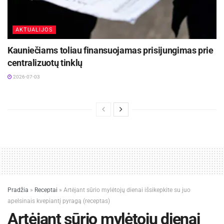
AKTUALIJOS
Kauniečiams toliau finansuojamas prisijungimas prie
centralizuotų tinklų
2026-07-03
Pradžia
»
Receptai
»
Artėjant sūrio mylėtojų dienai išsikepkite su juo
apelsinais kvepiantį pyragą (receptas)
Artėjant sūrio mylėtojų dienai