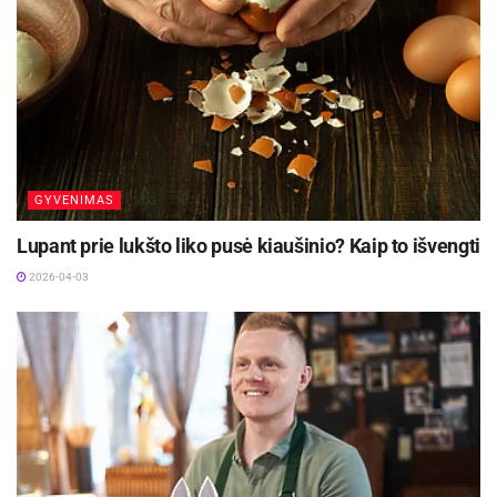
Aktualios
naujienos
Skaniausi vasaros kokteiliai be alkoholio:
Lietuvoje atgimsta mažai girdėtas ingredientas
2026-06-24
Šašlykų sezonas prasideda: šefai atskleidė, kaip
iškepti sultingą mėsą ir su kuo ją patiekti
GYVENIMAS
2026-04-30
Lupant prie lukšto liko pusė kiaušinio? Kaip to išvengti
2026-04-03
Šiam troškiniui pagaminti reikės:
500 g jautienos faršo
1 smulkiai supjaustyto svogūno