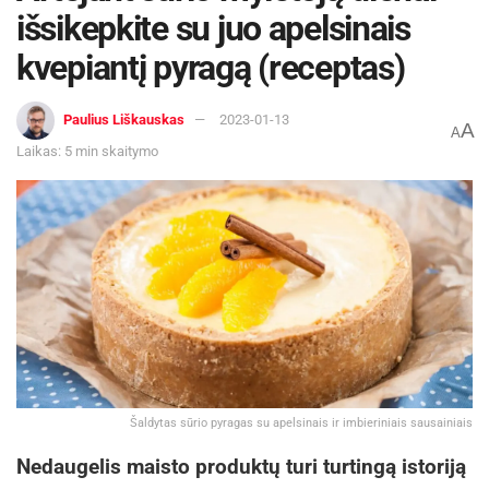
išsikepkite su juo apelsinais
kvepiantį pyragą (receptas)
Paulius Liškauskas
2023-01-13
A
A
Laikas: 5 min skaitymo
Šaldytas sūrio pyragas su apelsinais ir imbieriniais sausainiais
Nedaugelis maisto produktų turi turtingą istoriją