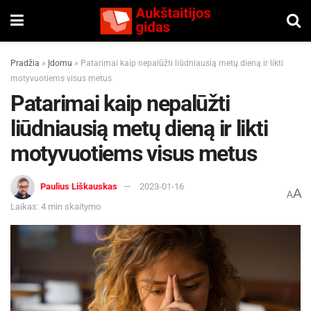
Pradžia
»
Įdomu
»
Patarimai kaip nepalūžti liūdniausią metų dieną ir likti
motyvuotiems visus metus
Patarimai kaip nepalūžti
liūdniausią metų dieną ir likti
motyvuotiems visus metus
Paulius Liškauskas
2023-01-16
A
A
Laikas: 4 min skaitymo