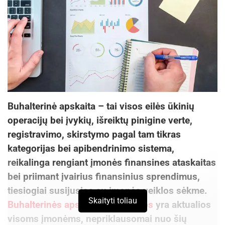
Buhalterinė apskaita – tai visos eilės ūkinių
operacijų bei įvykių, išreiktų pinigine verte,
registravimo, skirstymo pagal tam tikras
kategorijas bei apibendrinimo sistema,
reikalinga rengiant įmonės finansines ataskaitas
bei priimant įvairius finansinius sprendimus,
tiesiogiai susijusios su įmonės veiklos sėkme.
Skaityti toliau
Buhalterinės apskaitos paslaugos
yra aktualios
visoms įmonėms, nepriklausomai nuo šių