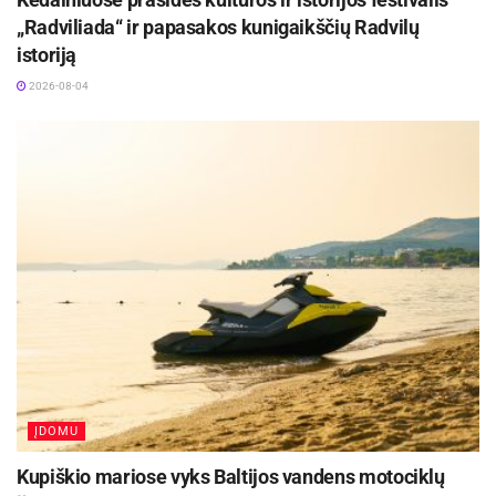
„Radviliada“ ir papasakos kunigaikščių Radvilų
istoriją
2026-08-04
ĮDOMU
Kupiškio mariose vyks Baltijos vandens motociklų