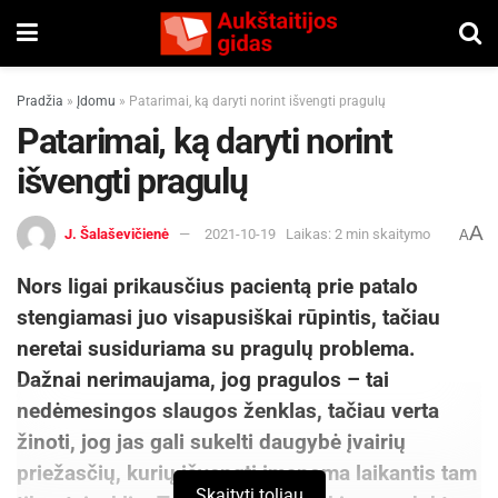
Pradžia
»
Įdomu
»
Patarimai, ką daryti norint išvengti pragulų
Patarimai, ką daryti norint
išvengti pragulų
A
J. Šalaševičienė
2021-10-19
Laikas: 2 min skaitymo
A
Nors ligai prikausčius pacientą prie patalo
stengiamasi juo visapusiškai rūpintis, tačiau
neretai susiduriama su pragulų problema.
Dažnai nerimaujama, jog pragulos – tai
nedėmesingos slaugos ženklas, tačiau verta
žinoti, jog jas gali sukelti daugybė įvairių
priežasčių, kurių išvengti įmanoma laikantis tam
Skaityti toliau