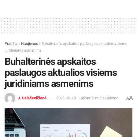
Pradžia
»
Naujienos
»
Buhalterinės apskaitos paslaugos aktualios visiems
juridiniams asmenims
Buhalterinės apskaitos
paslaugos aktualios visiems
juridiniams asmenims
A
J. Šalaševičienė
2021-10-19
Laikas: 2 min skaitymo
A