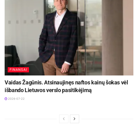
FINANSAI
Vaidas Žagūnis. Atsinaujinęs naftos kainų šokas vėl
išbando Lietuvos verslo pasitikėjimą
2026-07-22