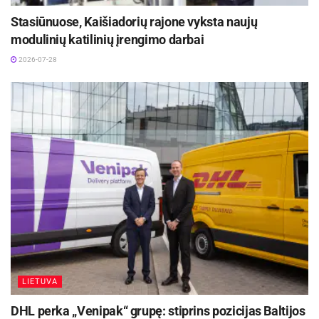
apskaitos užduočių, kurių atlikimas pareikalauja
Stasiūnuose, Kaišiadorių rajone vyksta naujų
ne tik tokių asmeninių savybių, kaip, pavyzdžiui,
modulinių katilinių įrengimo darbai
pastabumas, kruopštumas, punktualumas, bet ir
2026-07-28
atitinkamos patirties bei, žinoma, laiko. Tad net ir
tais atvejais, kai teoriškai apskaitą galima
tvarkyti savarankiškai, derėtų gerai apsvarstyti ir
profesionalaus buhalterio darbo alternatyvą.
Aktualios
naujienos
Panevėžio regiono verslui – galimybė užmegzti
ryšius su Jungtinės Karalystės partneriais
2026-07-30
Rokiškio rajono savivaldybės 100 didžiausių
įmonių 2025 m. apyvarta siekė 230,7 mln. Eur
LIETUVA
2026-07-29
DHL perka „Venipak“ grupę: stiprins pozicijas Baltijos