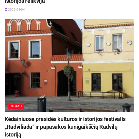
istorijos relikvija
2026-08-04
ĮDOMU
Kėdainiuose prasidės kultūros ir istorijos festivalis
„Radviliada“ ir papasakos kunigaikščių Radvilų
istoriją