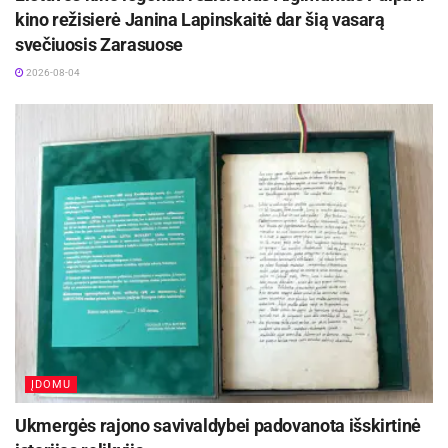
daug metų padedančių įgyvendinti efektyviausius
kino režisierė Janina Lapinskaitė dar šią vasarą
dūmtraukių sprendimus.
svečiuosis Zarasuose
2026-08-04
ĮDOMU
Ukmergės rajono savivaldybei padovanota išskirtinė