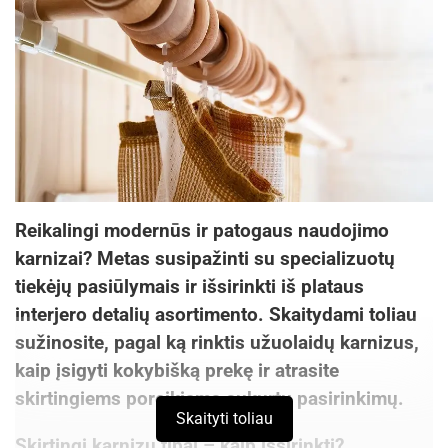
Reikalingi modernūs ir patogaus naudojimo
karnizai? Metas susipažinti su specializuotų
tiekėjų pasiūlymais ir išsirinkti iš plataus
interjero detalių asortimento. Skaitydami toliau
sužinosite, pagal ką rinktis užuolaidų karnizus,
kaip įsigyti kokybišką prekę ir atrasite
skirtingiems poreikiams sukurtų pasirinkimų.
Skaityti toliau
Skirtingi karnizų tipai – kaip išsirinkti?