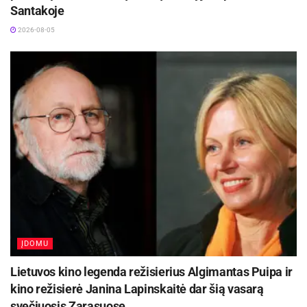
Santakoje
išlošti ir sutaupyti.
2026-08-05
„Gustindecor“ suteiks platų įvairių rūšių karnizų
pasirinkimą, kartu pasirūpins jų parinkimu pagal
poreikius. Nepraleiskite progos greitai ir lengvai
įsigyti reikiamų elementų interjerui.
Kokybiški ir modernūs
karnizai
, platus karnizų
pasirinkimas įvairiems poreikiams! Išsirinkite
sau labiausiai tinkamus karnizus bei kitas
interjero detales gera kaina.
ĮDOMU
Lietuvos kino legenda režisierius Algimantas Puipa ir
kino režisierė Janina Lapinskaitė dar šią vasarą
svečiuosis Zarasuose