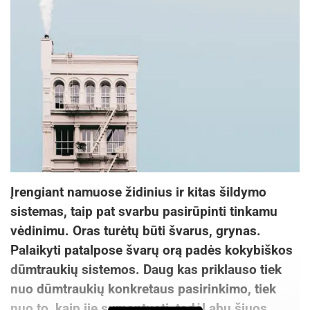
Įrengiant namuose židinius ir kitas šildymo
sistemas, taip pat svarbu pasirūpinti tinkamu
vėdinimu. Oras turėtų būti švarus, grynas.
Palaikyti patalpose švarų orą padės kokybiškos
dūmtraukių sistemos. Daug kas priklauso tiek
nuo dūmtraukių konkretaus pasirinkimo, tiek
nuo to, kaip jie sumontuoti, todėl abu šiuos