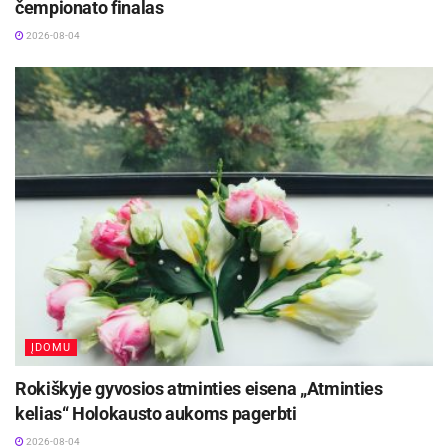
čempionato finalas
2026-08-04
ĮDOMU
Rokiškyje gyvosios atminties eisena „Atminties
kelias“ Holokausto aukoms pagerbti
2026-08-04