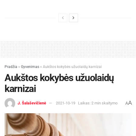
Pradžia
»
Gyvenimas
»
Aukštos kokybės užuolaidų karnizai
Aukštos kokybės užuolaidų
karnizai
A
J. Šalaševičienė
2021-10-19
Laikas: 2 min skaitymo
A