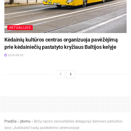
AKTUALIJOS
Kėdainių kultūros centras organizuoja pavėžėjimą
prie kėdainiečių pastatyto kryžiaus Baltijos kelyje
2026-08-05
Pradžia
»
Įdomu
»
Biržų rajono savivaldybės delegacija dalyvavo patrulinio
laivo „Aukštaitis“vadų pasikeitimo ceremonijoje