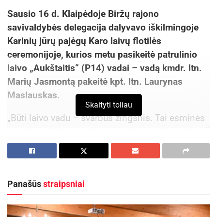
Sausio 16 d. Klaipėdoje Biržų rajono
savivaldybės delegacija dalyvavo iškilmingoje
Karinių jūrų pajėgų Karo laivų flotilės
ceremonijoje, kurios metu pasikeitė patrulinio
laivo „Aukštaitis“ (P14) vadai – vadą kmdr. ltn.
Marių Jasmontą pakeitė kpt. ltn. Laurynas
Maslauskas.
Skaityti toliau
„Būti laivo vadu – svarbus žingsnis. Tai esminės
pareigos, kurios ateina su esmine atsakomybe už
visą laivo įgulą ir už kiekvieną karį. Ne visada
priimami sprendimai būna malonūs. Laivo vadas
yra tas žmogus, kuris nemokėdamas turi mokėti,
Panašūs
straipsniai
nežinodamas turi žinoti, negalėdamas – galėti.
Nes kiekvieną kartą išplaukdami į jūrą nežinosite
su kuo susidursite. Kiekvieną kartą jūs kalbėsite