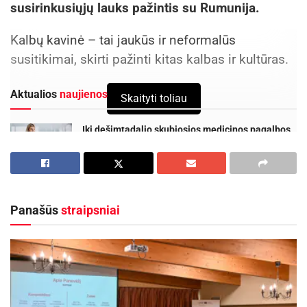
susirinkusiųjų lauks pažintis su Rumunija.
Kalbų kavinė – tai jaukūs ir neformalūs
susitikimai, skirti pažinti kitas kalbas ir kultūras.
Aktualios
naujienos
Skaityti toliau
Iki dešimtadalio skubiosios medicinos pagalbos
paslaugų galės būti suteiktos išplėstinės
praktikos slaugytojų
2026-08-06
Rugpjūčio 11-ąją Utenoje vyks nacionalinės
Panašūs
straipsniai
„Maisto banko“ civilinės saugos pratybos
2026-08-06
Šio susitikimo svečias –Alexandru-Constantin
Cretu pasakoja: