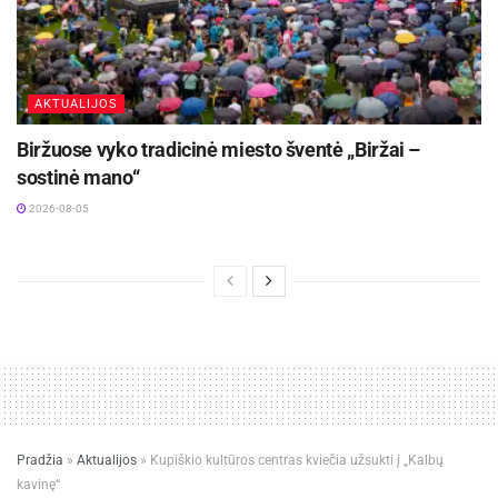
AKTUALIJOS
Biržuose vyko tradicinė miesto šventė „Biržai –
sostinė mano“
2026-08-05
Pradžia
»
Aktualijos
»
Kupiškio kultūros centras kviečia užsukti į „Kalbų
kavinę“