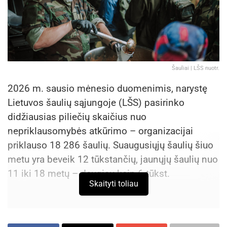
Šauliai | LŠS nuotr.
2026 m. sausio mėnesio duomenimis, narystę
Lietuvos šaulių sąjungoje (LŠS) pasirinko
didžiausias piliečių skaičius nuo
nepriklausomybės atkūrimo – organizacijai
priklauso 18 286 šaulių. Suaugusiųjų šaulių šiuo
metu yra beveik 12 tūkstančių, jaunųjų šaulių nuo
11 iki 18 metų – daugiau kaip 6 tūkst.
Skaityti toliau
Siekiant išsiaiškinti, kokios motyvacijos vedami