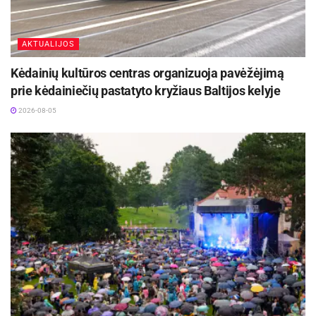
AKTUALIJOS
Kėdainių kultūros centras organizuoja pavėžėjimą
prie kėdainiečių pastatyto kryžiaus Baltijos kelyje
2026-08-05