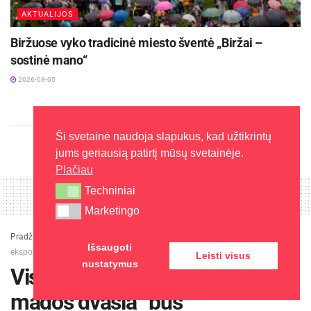
AKTUALIJOS
Biržuose vyko tradicinė miesto šventė „Biržai –
sostinė mano“
2026-08-05
Ši svetainė naudoja slapukus, kad užtikrintų
jums geriausią patirtį mūsų svetainėje.
Plačiau
Techniniai
Techniniai
Marketingo
Marketingo
Pradžia
»
Įdomu
»
Visagino parodoje „Itališkos mados dvasia“ bus
Išsaugoti
eksponuojami italų dizainerių sukurti šedevrai
Leisti visus
nustatymus
Visagino parodoje „Itališkos
mados dvasia“ bus