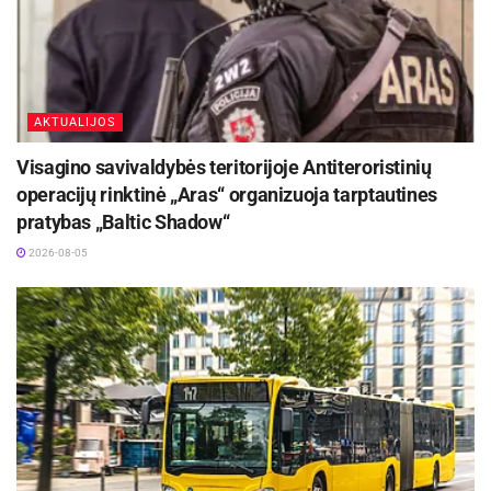
AKTUALIJOS
Visagino savivaldybės teritorijoje Antiteroristinių
operacijų rinktinė „Aras“ organizuoja tarptautines
pratybas „Baltic Shadow“
2026-08-05