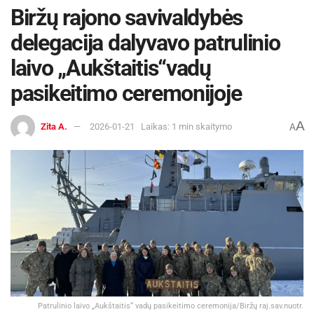
Biržų rajono savivaldybės
delegacija dalyvavo patrulinio
laivo „Aukštaitis“vadų
pasikeitimo ceremonijoje
A
Zita A.
2026-01-21
Laikas: 1 min skaitymo
A
Patrulinio laivo „Aukštaitis“ vadų pasikeitimo ceremonija/Biržų raj.sav.nuotr.