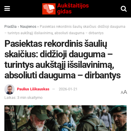
Pradžia
»
Naujienos
»
Pasiektas rekordinis šaulių skaičius: didžioji dauguma
– turintys aukštąjį išsilavinimą, absoliuti dauguma – dirbantys
Pasiektas rekordinis šaulių
skaičius: didžioji dauguma –
turintys aukštąjį išsilavinimą,
absoliuti dauguma – dirbantys
Paulius Liškauskas
2026-01-21
A
A
Laikas: 3 min skaitymo