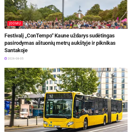
ĮDOMU
Festivalį „ConTempo“ Kaune uždarys sudėtingas
pasirodymas aštuonių metrų aukštyje ir piknikas
Santakoje
2026-08-05