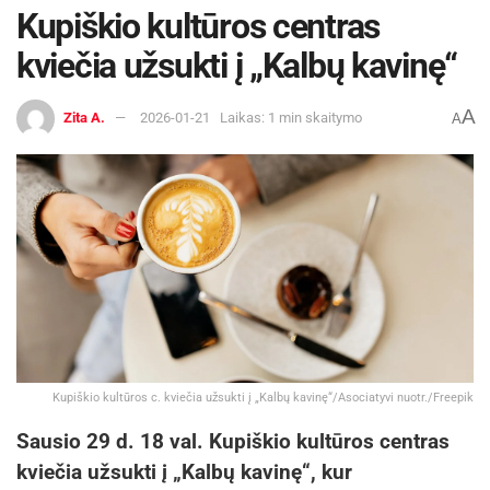
Kupiškio kultūros centras
kviečia užsukti į „Kalbų kavinę“
A
Zita A.
2026-01-21
Laikas: 1 min skaitymo
A
Kupiškio kultūros c. kviečia užsukti į „Kalbų kavinę“/Asociatyvi nuotr./Freepik
Sausio 29 d. 18 val. Kupiškio kultūros centras
kviečia užsukti į „Kalbų kavinę“, kur