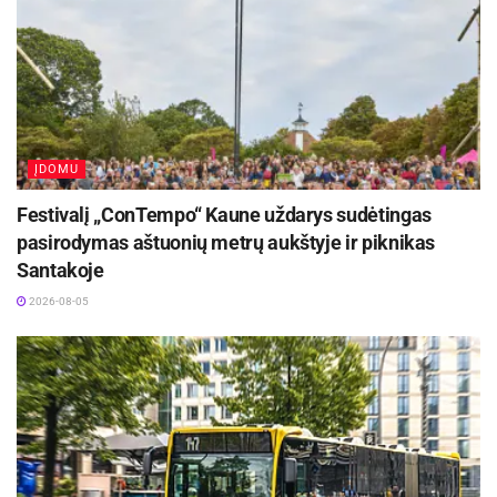
ĮDOMU
Festivalį „ConTempo“ Kaune uždarys sudėtingas
pasirodymas aštuonių metrų aukštyje ir piknikas
Santakoje
2026-08-05