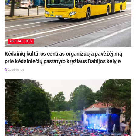
AKTUALIJOS
Kėdainių kultūros centras organizuoja pavėžėjimą
prie kėdainiečių pastatyto kryžiaus Baltijos kelyje
2026-08-05