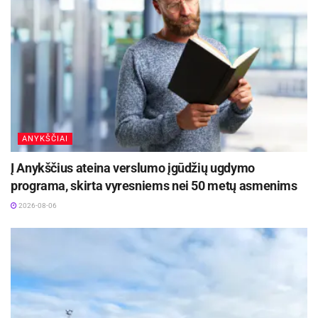
Žymos:
LŠS
Pranešimas spaudai
ANYKŠČIAI
Į Anykščius ateina verslumo įgūdžių ugdymo
programa, skirta vyresniems nei 50 metų asmenims
2026-08-06