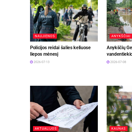
NAUJIENOS
ANYKŠČIAI
Policijos reidai šalies keliuose
Anykščių Ge
liepos mėnesį
vandentiekio
2026-07-13
2026-07-08
AKTUALIJOS
KAUNAS