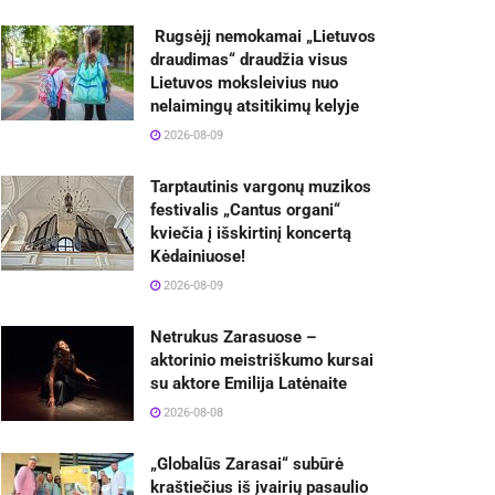
Rugsėjį nemokamai „Lietuvos
draudimas“ draudžia visus
Lietuvos moksleivius nuo
nelaimingų atsitikimų kelyje
2026-08-09
Tarptautinis vargonų muzikos
festivalis „Cantus organi“
kviečia į išskirtinį koncertą
Kėdainiuose!
2026-08-09
Netrukus Zarasuose –
aktorinio meistriškumo kursai
su aktore Emilija Latėnaite
2026-08-08
„Globalūs Zarasai“ subūrė
kraštiečius iš įvairių pasaulio