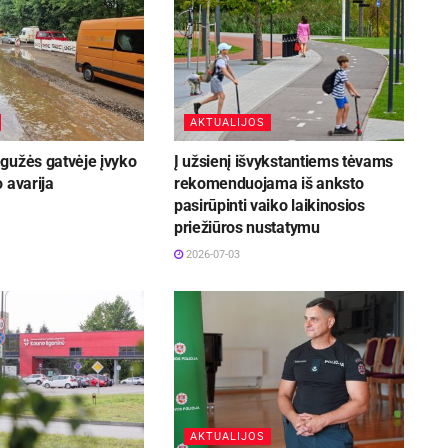
AKTUALIJOS
gužės gatvėje įvyko
Į užsienį išvykstantiems tėvams
 avarija
rekomenduojama iš anksto
pasirūpinti vaiko laikinosios
priežiūros nustatymu
2026-07-03
AKTUALIJOS