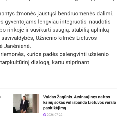
nantys žmonės jaustųsi bendruomenės dalimi.
ės gyventojams lengviau integruotis, naudotis
o rinkoje ir susikurti saugią, stabilią aplinką
 savivaldybės, Užsienio kilmės Lietuvos
lė Janėnienė.
riemonės, kurios padės palengvinti užsienio
tarpkultūrinį dialogą, kartu stiprinant
s
Vaidas Žagūnis. Atsinaujinęs naftos
kainų šokas vėl išbando Lietuvos verslo
pasitikėjimą
2026-07-22