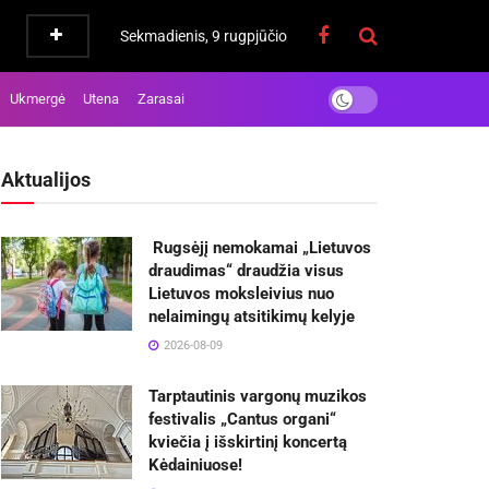
Sekmadienis, 9 rugpjūčio
Ukmergė
Utena
Zarasai
Aktualijos
Rugsėjį nemokamai „Lietuvos
draudimas“ draudžia visus
Lietuvos moksleivius nuo
nelaimingų atsitikimų kelyje
2026-08-09
Tarptautinis vargonų muzikos
festivalis „Cantus organi“
kviečia į išskirtinį koncertą
Kėdainiuose!