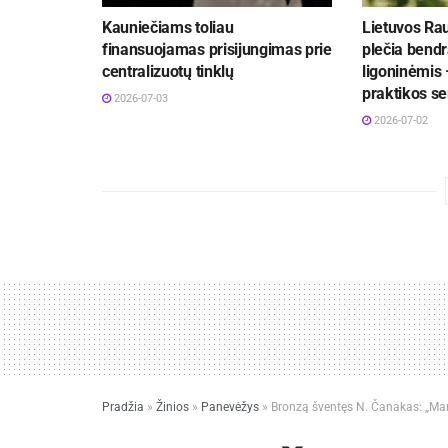
Kauniečiams toliau
Lietuvos Ra
finansuojamas prisijungimas prie
plečia bend
centralizuotų tinklų
ligoninėmis 
praktikos se
2026-07-03
2026-07-02
Pradžia
»
Žinios
»
Panevėžys
»
Bronzą šventęs N. Čanakas: „Man