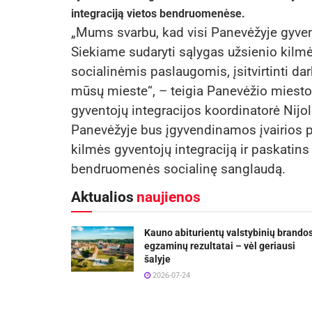
integraciją vietos bendruomenėse.
„Mums svarbu, kad visi Panevėžyje gyve
Siekiame sudaryti sąlygas užsienio kilm
socialinėmis paslaugomis, įsitvirtinti darb
mūsų mieste“, – teigia Panevėžio miesto
gyventojų integracijos koordinatorė Nijo
Panevėžyje bus įgyvendinamos įvairios p
kilmės gyventojų integraciją ir paskatins 
bendruomenės socialinę sanglaudą.
Aktualios
naujienos
Kauno abiturientų valstybinių brando
egzaminų rezultatai – vėl geriausi
šalyje
2026-07-24