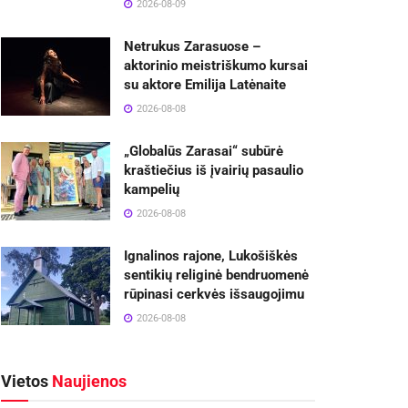
2026-08-09
Netrukus Zarasuose –
aktorinio meistriškumo kursai
su aktore Emilija Latėnaite
2026-08-08
„Globalūs Zarasai“ subūrė
kraštiečius iš įvairių pasaulio
kampelių
2026-08-08
Ignalinos rajone, Lukošiškės
sentikių religinė bendruomenė
rūpinasi cerkvės išsaugojimu
2026-08-08
Vietos
Naujienos