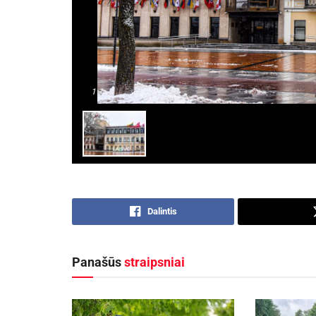
1
1
Dalintis
Panašūs
straipsniai