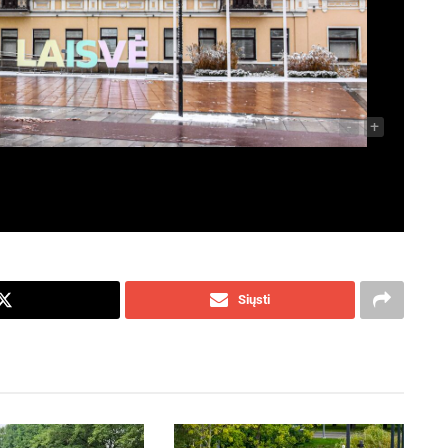
-
+
Siųsti