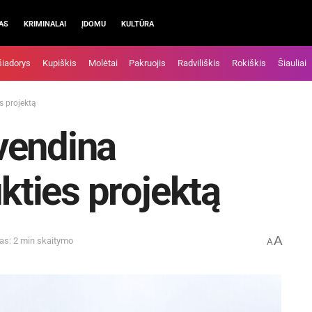
AS
KRIMINALAI
ĮDOMU
KULTŪRA
šiadorys
Kupiškis
Molėtai
Pakruojis
Radviliškis
Rokiškis
Šiauliai
s projektą
vendina
ukties projektą
A
as: 2 min skaitymo
A