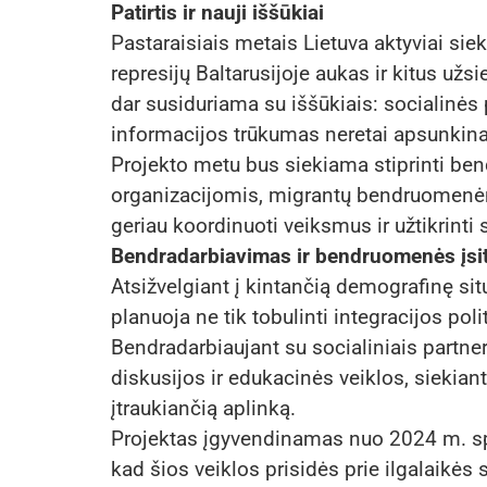
Patirtis ir nauji iššūkiai
Pastaraisiais metais Lietuva aktyviai sie
represijų Baltarusijoje aukas ir kitus užs
dar susiduriama su iššūkiais: socialinė
informacijos trūkumas neretai apsunkina
Projekto metu bus siekiama stiprinti be
organizacijomis, migrantų bendruomenėm
geriau koordinuoti veiksmus ir užtikrinti
Bendradarbiavimas ir bendruomenės įsi
Atsižvelgiant į kintančią demografinę situ
planuoja ne tik tobulinti integracijos pol
Bendradarbiaujant su socialiniais partner
diskusijos ir edukacinės veiklos, siekiant
įtraukiančią aplinką.
Projektas įgyvendinamas nuo 2024 m. spa
kad šios veiklos prisidės prie ilgalaikės