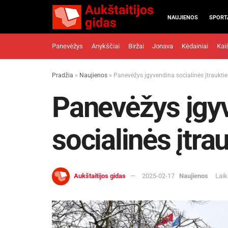
NAUJIENOS
SPORT
Panevėžys
Anykščiai
Biržai
Jonava
Kėdainiai
Kai
Pradžia
»
Naujienos
»
Panevėžys įgyvendina socialinės įtrauktie
Panevėžys įgy
socialinės įtra
Aukštaitijos gidas
2025-02-17
Naujienos
Laik