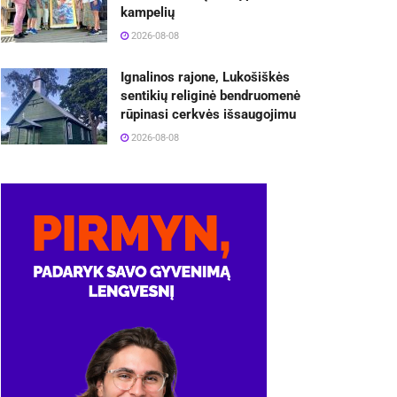
kampelių
2026-08-08
Ignalinos rajone, Lukošiškės
sentikių religinė bendruomenė
rūpinasi cerkvės išsaugojimu
2026-08-08