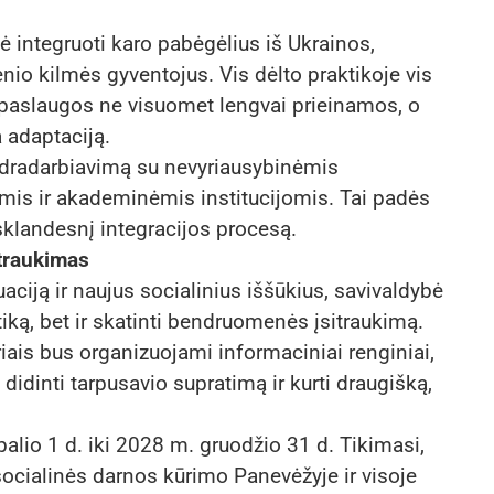
kė integruoti karo pabėgėlius iš Ukrainos,
ienio kilmės gyventojus. Vis dėlto praktikoje vis
s paslaugos ne visuomet lengvai prieinamos, o
 adaptaciją.
ndradarbiavimą su nevyriausybinėmis
is ir akademinėmis institucijomis. Tai padės
 sklandesnį integracijos procesą.
traukimas
aciją ir naujus socialinius iššūkius, savivaldybė
itiką, bet ir skatinti bendruomenės įsitraukimą.
iais bus organizuojami informaciniai renginiai,
 didinti tarpusavio supratimą ir kurti draugišką,
lio 1 d. iki 2028 m. gruodžio 31 d. Tikimasi,
 socialinės darnos kūrimo Panevėžyje ir visoje