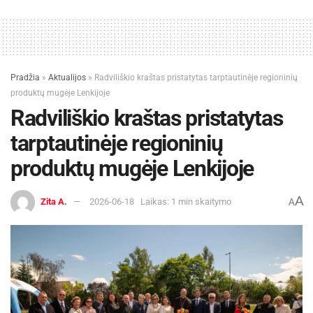
Pradžia
»
Aktualijos
»
Radviliškio kraštas pristatytas tarptautinėje regioninių
produktų mugėje Lenkijoje
Radviliškio kraštas pristatytas
tarptautinėje regioninių
produktų mugėje Lenkijoje
A
Zita A.
2026-06-18
Laikas: 1 min skaitymo
A