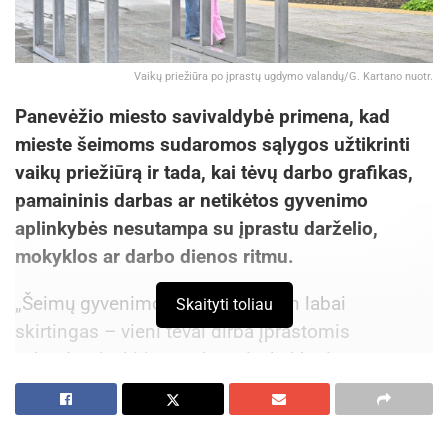
Vaikų priežiūra po įprastų ugdymo valandų/G. Kartano nuotr.
Panevėžio miesto savivaldybė primena, kad
mieste šeimoms sudaromos sąlygos užtikrinti
vaikų priežiūrą ir tada, kai tėvų darbo grafikas,
pamaininis darbas ar netikėtos gyvenimo
aplinkybės nesutampa su įprastu darželio,
mokyklos ar darbo dienos ritmu.
„Šeimų gyvenimo ritmas šiandien labai
Skaityti toliau
skirtingas – vieni tėvai dirba įprastomis
valandomis, kiti pamainomis, kai kurioms
šeimoms prireikia pagalbos netikėtai. Todėl
Panevėžiui svarbu turėti skirtingas pagalbos
šeimoms formas – nuo vaikų užimtumo po