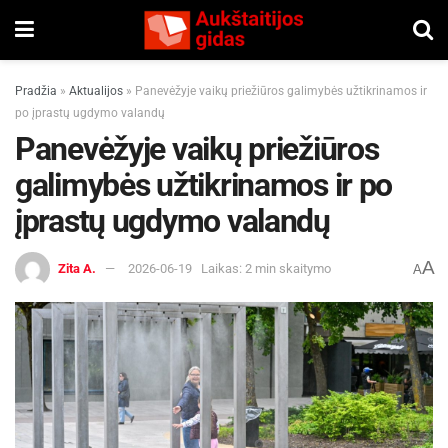
Pradžia
»
Aktualijos
»
Panevėžyje vaikų priežiūros galimybės užtikrinamos ir
po įprastų ugdymo valandų
Panevėžyje vaikų priežiūros
galimybės užtikrinamos ir po
įprastų ugdymo valandų
A
Zita A.
2026-06-19
Laikas: 2 min skaitymo
A