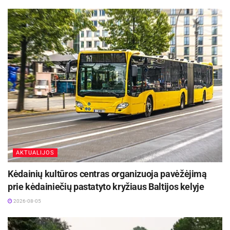
AKTUALIJOS
Kėdainių kultūros centras organizuoja pavėžėjimą
prie kėdainiečių pastatyto kryžiaus Baltijos kelyje
2026-08-05