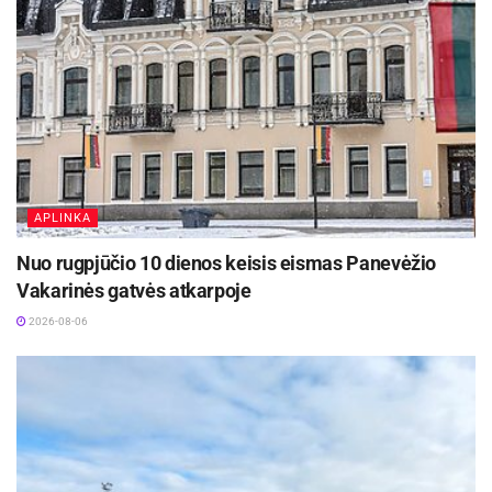
paslaugos mieste būtų aiškios, prieinamos ir
praktiškai naudingos šeimoms – padėtų tėvams
derinti darbą ir šeimos gyvenimą, o vaikams
suteiktų saugią, rūpestingą ir ugdančią aplinką.
Šaltinis:
Panevėžio miesto savivaldybė
APLINKA
Nuo rugpjūčio 10 dienos keisis eismas Panevėžio
Vakarinės gatvės atkarpoje
2026-08-06