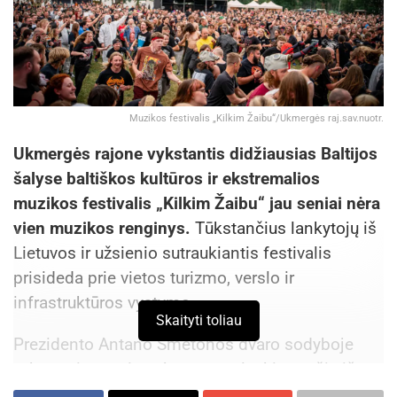
pagalbos paslaugoms.
Įgyvendinus projektą, bendras Panemunės
padalinys išsiplėstų beveik tris kartus – iki 9 300
kv. metrų.
Muzikos festivalis „Kilkim Žaibu“/Ukmergės raj.sav.nuotr.
Ukmergės rajone vykstantis didžiausias Baltijos
šalyse baltiškos kultūros ir ekstremalios
muzikos festivalis „Kilkim Žaibu“ jau seniai nėra
vien muzikos renginys.
Tūkstančius lankytojų iš
Lietuvos ir užsienio sutraukiantis festivalis
prisideda prie vietos turizmo, verslo ir
infrastruktūros vystymo.
Skaityti toliau
Prezidento Antano Smetonos dvaro sodyboje
vykstantis renginys kasmet sulaukia svečių iš
dešimčių valstybių. Festivalio savaitgalį
Šaltinis:
Kauno miesto savivaldybė