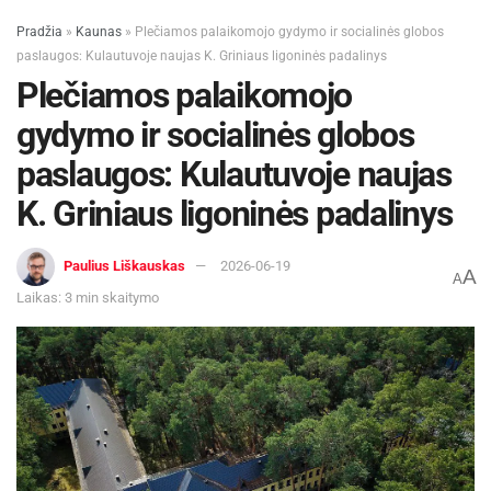
Pradžia
»
Kaunas
»
Plečiamos palaikomojo gydymo ir socialinės globos
paslaugos: Kulautuvoje naujas K. Griniaus ligoninės padalinys
Plečiamos palaikomojo
gydymo ir socialinės globos
paslaugos: Kulautuvoje naujas
K. Griniaus ligoninės padalinys
Paulius Liškauskas
2026-06-19
A
A
Laikas: 3 min skaitymo