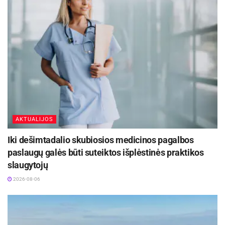
Renovacijos metu sutvarkytos ir atnaujintos
pastato inžinerinės sistemos. Didelis dėmesys
skirtas techniniams sprendimams, siekiant
užtikrinti jų patikimumą, efektyvumą ir atitiktį
šiuolaikiniams sveikatos priežiūros įstaigoms
keliamiems reikalavimams.
AKTUALIJOS
Formuojant erdves prioritetas teiktas
Iki dešimtadalio skubiosios medicinos pagalbos
funkcionalumui, saugumui ir komfortui. Siekta
paslaugų galės būti suteiktos išplėstinės praktikos
sukurti patogią aplinką pacientams, jų
slaugytojų
artimiesiems bei darbuotojams. Įgyvendinti
2026-08-06
sprendiniai orientuoti į ligoninės veiklos
specifiką, pacientų judėjimą, darbo procesų
organizavimą ir bendrą pastato ergonomiką.