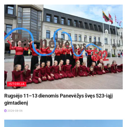
ISTORIJA
Rugsėjo 11–13 dienomis Panevėžys švęs 523-iąjį
gimtadienį
2026-08-06