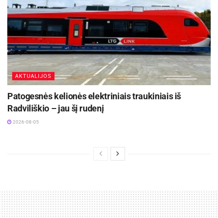
AKTUALIJOS
Patogesnės kelionės elektriniais traukiniais iš
Radviliškio – jau šį rudenį
2026-08-05