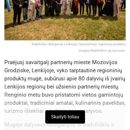
Radviliškio delegacija Lenkijoje, tarptautinėje regioninių produktų
mugėje/Radviliškio raj.sav.nuotr.
Praėjusį savaitgalį partnerių mieste Mozovijos
Grodziske, Lenkijoje, vyko tarptautinė regioninių
produktų mugė, subūrusi apie 80 dalyvių iš įvairių
Lenkijos regionų bei užsienio partnerių miestų.
Renginio metu buvo pristatomi vietos gamintojų
produktai, tradiciniai amatai, kulinarinis paveldas,
turizmo ištekliai ir kultūrinės iniciatyvos.
Skaityti toliau
Mugėje dalyvavo delegacijos iš Radviliškio ir