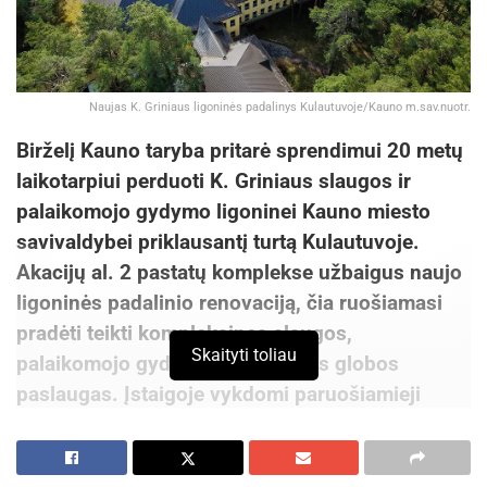
Naujas K. Griniaus ligoninės padalinys Kulautuvoje/Kauno m.sav.nuotr.
Birželį Kauno taryba pritarė sprendimui 20 metų
laikotarpiui perduoti K. Griniaus slaugos ir
palaikomojo gydymo ligoninei Kauno miesto
savivaldybei priklausantį turtą Kulautuvoje.
Akacijų al. 2 pastatų komplekse užbaigus naujo
ligoninės padalinio renovaciją, čia ruošiamasi
pradėti teikti kompleksines slaugos,
Skaityti toliau
palaikomojo gydymo ir socialinės globos
paslaugas. Įstaigoje vykdomi paruošiamieji
darbai pacientų priėmimui: veiklos organizavimo
ir dokumentacijos tvarkymas, formuojama
specialistų komanda.