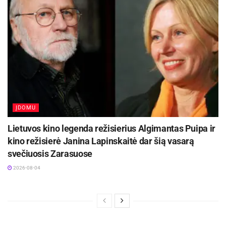
ĮDOMU
Lietuvos kino legenda režisierius Algimantas Puipa ir
kino režisierė Janina Lapinskaitė dar šią vasarą
svečiuosis Zarasuose
2026-08-04