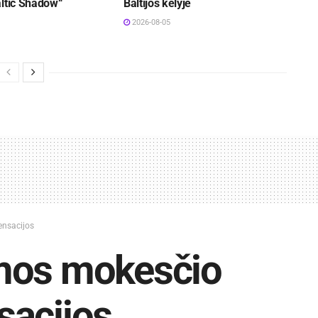
altic Shadow“
Baltijos kelyje
2026-08-05
ensacijos
mos mokesčio
sacijos