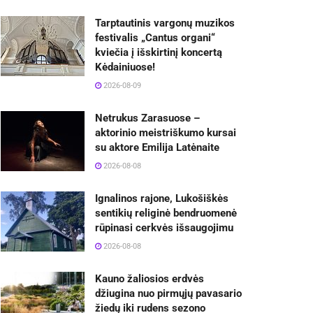
Tarptautinis vargonų muzikos
festivalis „Cantus organi“
kviečia į išskirtinį koncertą
Kėdainiuose!
2026-08-09
Netrukus Zarasuose –
aktorinio meistriškumo kursai
su aktore Emilija Latėnaite
2026-08-08
Ignalinos rajone, Lukošiškės
sentikių religinė bendruomenė
rūpinasi cerkvės išsaugojimu
2026-08-08
Kauno žaliosios erdvės
džiugina nuo pirmųjų pavasario
žiedų iki rudens sezono