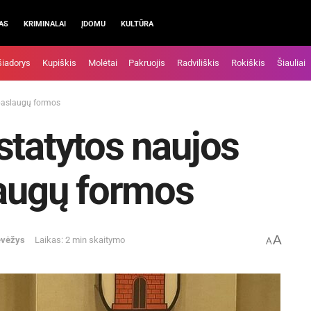
AS
KRIMINALAI
ĮDOMU
KULTŪRA
šiadorys
Kupiškis
Molėtai
Pakruojis
Radviliškis
Rokiškis
Šiauliai
 paslaugų formos
statytos naujos
laugų formos
A
evėžys
Laikas: 2 min skaitymo
A