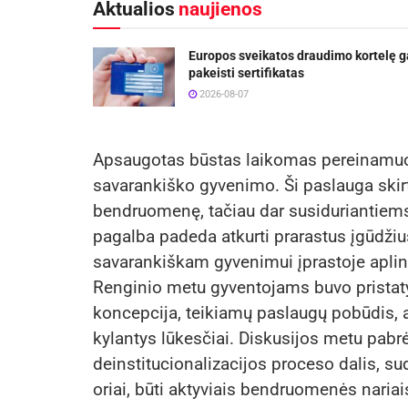
Aktualios
naujienos
Europos sveikatos draudimo kortelę g
pakeisti sertifikatas
2026-08-07
Apsaugotas būstas laikomas pereinamuoju
savarankiško gyvenimo. Ši paslauga skir
bendruomenę, tačiau dar susiduriantiems
pagalba padeda atkurti prarastus įgūdžius,
savarankiškam gyvenimui įprastoje aplin
Renginio metu gyventojams buvo pristat
koncepcija, teikiamų paslaugų pobūdis, a
kylantys lūkesčiai. Diskusijos metu pabr
deinstitucionalizacijos proceso dalis, 
oriai, būti aktyviais bendruomenės naria