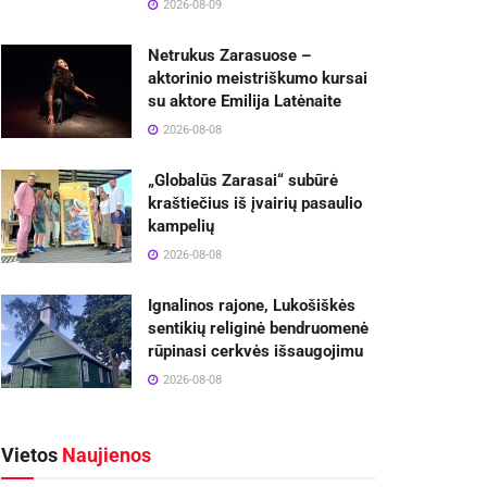
2026-08-09
Netrukus Zarasuose –
aktorinio meistriškumo kursai
su aktore Emilija Latėnaite
2026-08-08
„Globalūs Zarasai“ subūrė
kraštiečius iš įvairių pasaulio
kampelių
2026-08-08
Ignalinos rajone, Lukošiškės
sentikių religinė bendruomenė
rūpinasi cerkvės išsaugojimu
2026-08-08
Vietos
Naujienos