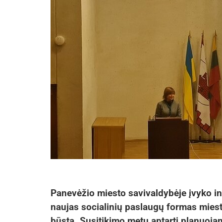
Panevėžio miesto savivaldybėje įvyko inf
naujas socialinių paslaugų formas mies
būstą. Susitikimo metu aptarti planuojam