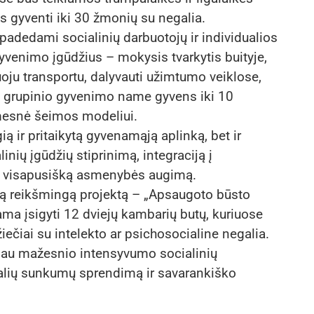
 gyventi iki 30 žmonių su negalia.
adedami socialinių darbuotojų ir individualios
gyvenimo įgūdžius – mokysis tvarkytis buityje,
uoju transportu, dalyvauti užimtumo veiklose,
e grupinio gyvenimo name gyvens iki 10
mesnė šeimos modeliui.
ią ir pritaikytą gyvenamąją aplinką, bet ir
nių įgūdžių stiprinimą, integraciją į
ir visapusišką asmenybės augimą.
itą reikšmingą projektą – „Apsaugoto būsto
ma įsigyti 12 dviejų kambarių butų, kuriuose
čiai su intelekto ar psichosocialine negalia.
iau mažesnio intensyvumo socialinių
ualių sunkumų sprendimą ir savarankiško