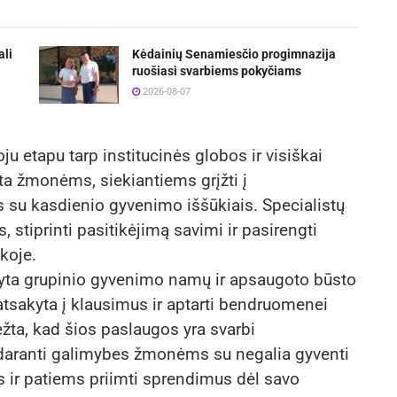
ali
Kėdainių Senamiesčio progimnazija
ruošiasi svarbiems pokyčiams
2026-08-07
 etapu tarp institucinės globos ir visiškai
ta žmonėms, siekiantiems grįžti į
 su kasdienio gyvenimo iššūkiais. Specialistų
 stiprinti pasitikėjimą savimi ir pasirengti
koje.
yta grupinio gyvenimo namų ir apsaugoto būsto
tsakyta į klausimus ir aptarti bendruomenei
ėžta, kad šios paslaugos yra svarbi
sudaranti galimybes žmonėms su negalia gyventi
is ir patiems priimti sprendimus dėl savo