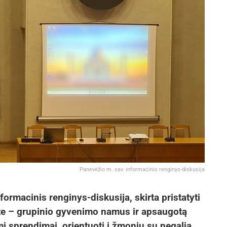
Panevėžio m. sav. informacinis renginys-diskusija
ormacinis renginys-diskusija, skirta pristatyti
te – grupinio gyvenimo namus ir apsaugotą
i sprendimai, orientuoti į žmonių su negalia