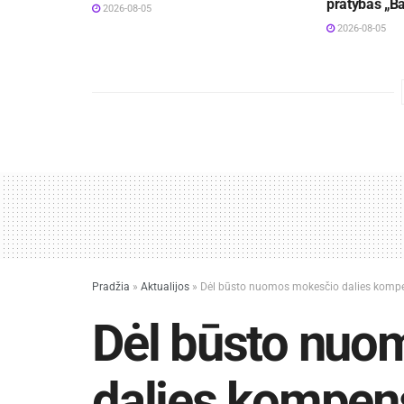
pratybas „B
2026-08-05
2026-08-05
Pradžia
»
Aktualijos
»
Dėl būsto nuomos mokesčio dalies komp
Dėl būsto nuo
dalies kompen