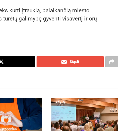
eks kurti įtraukią, palaikančią miesto
urėtų galimybę gyventi visavertį ir orų
Siųsti