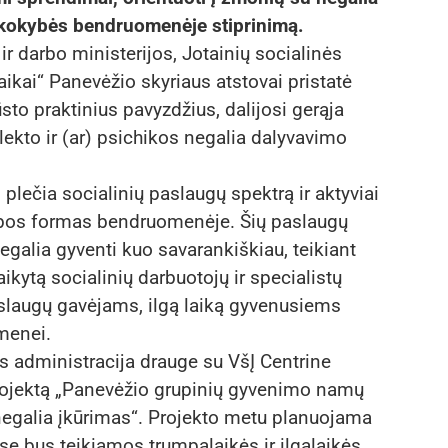
 kokybės bendruomenėje stiprinimą.
r darbo ministerijos, Jotainių socialinės
kai“ Panevėžio skyriaus atstovai pristatė
o praktinius pavyzdžius, dalijosi gerąja
elekto ir (ar) psichikos negalia dalyvavimo
lečia socialinių paslaugų spektrą ir aktyviai
lobos formas bendruomenėje. Šių paslaugų
galia gyventi kuo savarankiškiau, teikiant
ikytą socialinių darbuotojų ir specialistų
aslaugų gavėjams, ilgą laiką gyvenusiems
omenei.
 administracija drauge su VšĮ Centrine
rojektą „Panevėžio grupinių gyvenimo namų
 negalia įkūrimas“. Projekto metu planuojama
se bus teikiamos trumpalaikės ir ilgalaikės