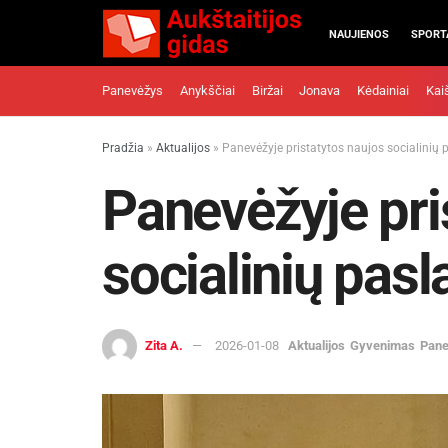
NAUJIENOS
SPORT
Panevėžys
Anykščiai
Biržai
Jonava
Kėdainiai
Kai
Pradžia
»
Aktualijos
»
Panevėžyje pristatytos naujos socialinių
Panevėžyje pri
socialinių pas
Zita A.
2026-01-08
Aktualijos
Gyvenimas
Pan