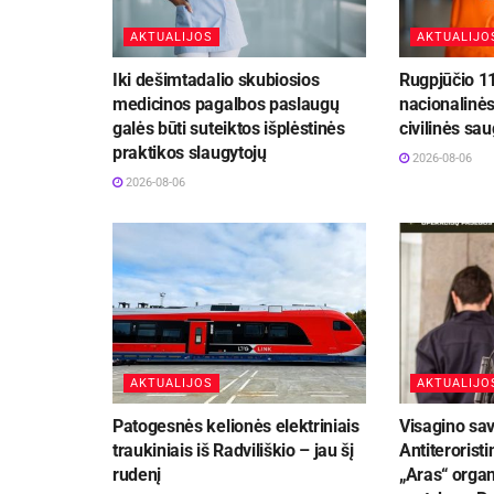
AKTUALIJOS
AKTUALIJO
Iki dešimtadalio skubiosios
Rugpjūčio 1
medicinos pagalbos paslaugų
nacionalinė
galės būti suteiktos išplėstinės
civilinės sa
praktikos slaugytojų
2026-08-06
2026-08-06
AKTUALIJOS
AKTUALIJO
Patogesnės kelionės elektriniais
Visagino sav
traukiniais iš Radviliškio – jau šį
Antiteroristi
rudenį
„Aras“ organ