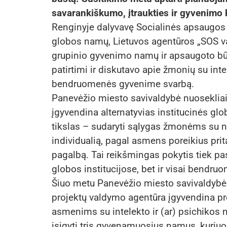
savarankiškumo, įtraukties ir gyvenimo
Renginyje dalyvavę Socialinės apsaugos i
globos namų, Lietuvos agentūros „SOS vai
grupinio gyvenimo namų ir apsaugoto būst
patirtimi ir diskutavo apie žmonių su int
bendruomenės gyvenime svarbą.
Panevėžio miesto savivaldybė nuosekliai p
įgyvendina alternatyvias institucinės g
tikslas – sudaryti sąlygas žmonėms su ne
individualią, pagal asmens poreikius prita
pagalbą. Tai reikšmingas pokytis tiek p
globos institucijose, bet ir visai bendru
Šiuo metu Panevėžio miesto savivaldybės
projektų valdymo agentūra įgyvendina p
asmenims su intelekto ir (ar) psichikos
įsigyti tris gyvenamuosius namus, kuriuo