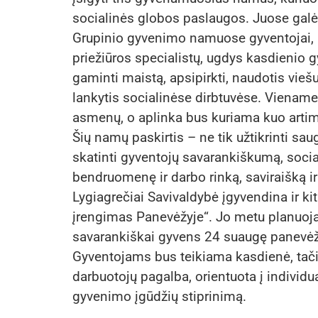
socialinės globos paslaugos. Juose galės
Grupinio gyvenimo namuose gyventojai, p
priežiūros specialistų, ugdys kasdienio 
gaminti maistą, apsipirkti, naudotis vieš
lankytis socialinėse dirbtuvėse. Vienam
asmenų, o aplinka bus kuriama kuo arti
Šių namų paskirtis – ne tik užtikrinti saug
skatinti gyventojų savarankiškumą, sociali
bendruomenę ir darbo rinką, saviraišką 
Lygiagrečiai Savivaldybė įgyvendina ir k
įrengimas Panevėžyje“. Jo metu planuoja
savarankiškai gyvens 24 suaugę panevėžie
Gyventojams bus teikiama kasdienė, tač
darbuotojų pagalba, orientuota į individ
gyvenimo įgūdžių stiprinimą.