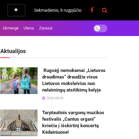
Sekmadienis, 9 rugpjūčio
Ukmergė
Utena
Zarasai
Aktualijos
Rugsėjį nemokamai „Lietuvos
draudimas“ draudžia visus
Lietuvos moksleivius nuo
nelaimingų atsitikimų kelyje
2026-08-09
Tarptautinis vargonų muzikos
festivalis „Cantus organi“
kviečia į išskirtinį koncertą
Kėdainiuose!