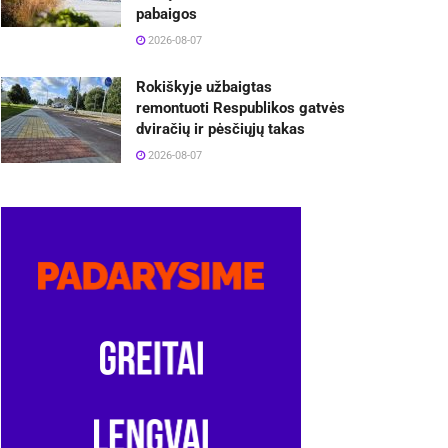
pabaigos
2026-08-07
Rokiškyje užbaigtas
remontuoti Respublikos gatvės
dviračių ir pėsčiųjų takas
2026-08-07