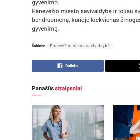
gyvenimo.
Panevėžio miesto savivaldybė ir toliau si
bendruomenę, kurioje kiekvienas žmogus t
gyvenimą.
Šaltinis:
Panevėžio miesto savivaldybė
Dalintis
Panašūs
straipsniai