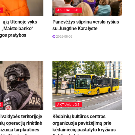
S
AKTUALIJOS
1-ąją Utenoje vyks
Panevėžys stiprina verslo ryšius
s „Maisto banko“
su Jungtine Karalyste
ugos pratybos
2026-08-06
S
AKTUALIJOS
ivaldybės teritorijoje
Kėdainių kultūros centras
nių operacijų rinktinė
organizuoja pavėžėjimą prie
izuoja tarptautines
kėdainiečių pastatyto kryžiaus