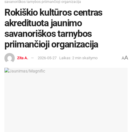
savanoriškos tarnybos priimančioji organizacija
Rokiškio kultūros centras
akredituota jaunimo
savanoriškos tarnybos
priimančioji organizacija
A
Zita A.
2026-05-27
Laikas: 2 min skaitymo
A