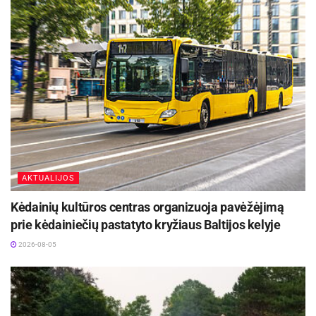
AKTUALIJOS
Kėdainių kultūros centras organizuoja pavėžėjimą
prie kėdainiečių pastatyto kryžiaus Baltijos kelyje
2026-08-05