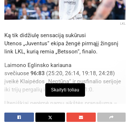
LKL
Ką tik didžiulę sensaciją sukūrusi
Utenos „Juventus“ ekipa žengė pirmąjį žingsnį
link LKL, kurią remia „Betsson“, finalo.
Laimono Eglinsko kariauna
svečiuose
96:83
(25:20, 26:14, 19:18, 24:28)
įveikė Klaipėdos „Neptūną“ ir pusfinalio serijoje
iki trijų pergalių išsiveržė į priekį 1:0.
Skaityti toliau
Uteniškiai perėmė namų aikštės pranašumą –
antroji serijos dvikova vyks penktadienį Utenoje.
Ši pergalė yra pirmoji per „Juventus“ istoriją