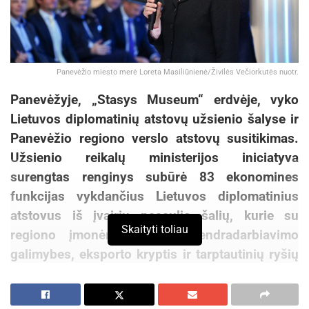
Panevėžio miesto merė Loreta Masiliūnienė/Živilės Večiorkutės nuotr.
Panevėžyje, „Stasys Museum“ erdvėje, vyko
Lietuvos diplomatinių atstovų užsienio šalyse ir
Panevėžio regiono verslo atstovų susitikimas.
Užsienio reikalų ministerijos iniciatyva
surengtas renginys subūrė 83 ekonomines
funkcijas vykdančius Lietuvos diplomatinius
atstovus iš įvairių pasaulio šalių, kurie su
Skaityti toliau
regiono įmonėmis aptarė bendradarbiavimo
galimybes, eksporto kryptis ir tarptautinių ryšių
stiprinimą.
Susitikime kalbėjusi Panevėžio miesto merė