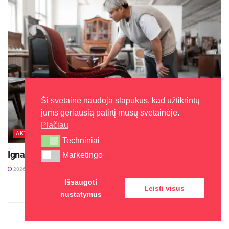
Ši svetainė naudoja slapukus, kad užtikrintų
jums geriausią patirtį mūsų svetainėje.
Plačiau
AKTUALIJOS
Techniniai
Techniniai
Ignalinoje kuriama dalijimosi daiktais stotelė
Marketingo
Marketingo
2026-08-05
Išsaugoti
Leisti visus
nustatymus