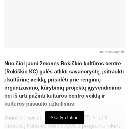
Jaunimas/Magnific
Nuo šiol jauni žmonės Rokiškio kultūros centre
(Rokiškio KC) galės atlikti savanorystę, įsitraukti
į kultūrinę veiklą, prisidėti prie renginių
organizavimo, kūrybinių projektų įgyvendinimo
bei iš arti pažinti kultūros centro veiklą ir
kultūros pasaulio užkulisius.
Jaunimo savanoriška tarnyba (JST) – tai 6
Skaityti toliau
mėnesių trukmės savanorystės programa, skirta