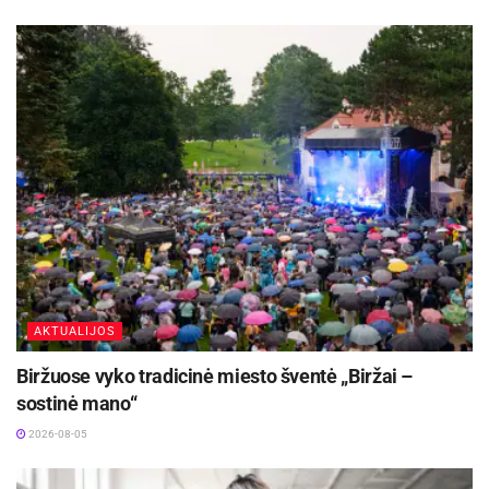
Šaltinis:
Rokiškio rajono savivaldybė
AKTUALIJOS
Biržuose vyko tradicinė miesto šventė „Biržai –
sostinė mano“
2026-08-05