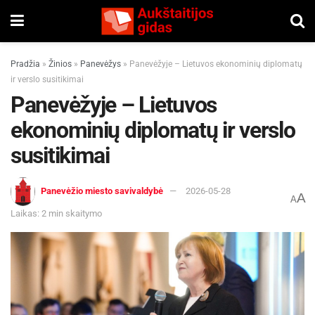
Pradžia
»
Žinios
»
Panevėžys
»
Panevėžyje – Lietuvos ekonominių diplomatų
ir verslo susitikimai
Panevėžyje – Lietuvos
ekonominių diplomatų ir verslo
susitikimai
Panevėžio miesto savivaldybė
2026-05-28
A
A
Laikas: 2 min skaitymo