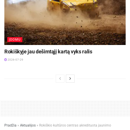
ĮDOMU
Rokiškyje jau dešimtąjį kartą vyks ralis
2026-07-29
Pradžia
»
Aktualijos
»
Rokiškio kultūros centras akredituota jaunimo