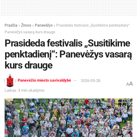
Pradžia
»
Žinios
»
Panevėžys
»
Prasideda festivalis „Susitikime penktadienį“:
Panevėžys vasarą kurs drauge
Prasideda festivalis „Susitikime
penktadienį“: Panevėžys vasarą
kurs drauge
Panevėžio miesto savivaldybė
2026-05-28
A
A
Laikas: 3 min skaitymo