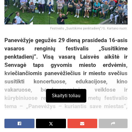
Festivalis „Susitikime penktadienį“/G. Kartano nuotr.
Panevėžyje gegužės 29 dieną prasideda 16-asis
vasaros renginių festivalis „Susitikime
penktadienį“. Visą vasarą Laisvės aikštė ir
Senvagė taps gyvomis miesto erdvėmis,
kviečiančiomis panevėžiečius ir miesto svečius
susitikti koncertuose, edukacijose, kino
vakaruose, bendruomeninėse veiklose ir
Skaityti toliau
kūrybiniuose renginiuose. Šių metų festivalio
tema – „Panevėžys – kuriantis save miestas“,
atspindinti miestą, augantį per žmones, idėjas ir
bendras patirtis.