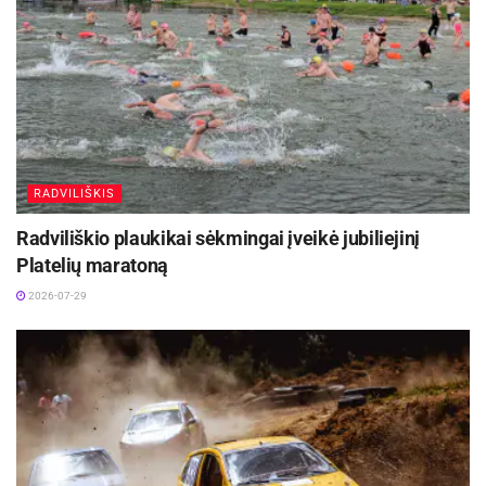
ir Šarūnas Beniušis po 12.
Šaltinis:
LKL
Žymos:
Krepšinis
LKL
Utenos „Juventus“
RADVILIŠKIS
Radviliškio plaukikai sėkmingai įveikė jubiliejinį
Platelių maratoną
2026-07-29