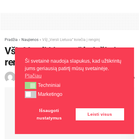
Pradžia
»
Naujienos
»
VšĮ „Versli Lietuva“ kviečia į renginį
VšĮ „Versli Lietuva“ kviečia į
renginį
Ši svetainė naudoja slapukus, kad užtikrintų
jums geriausią patirtį mūsų svetainėje.
Plačiau
A
J. Šalaševičienė
2016-09-26
Laikas: 1 min skaitymo
A
Techniniai
Techniniai
Marketingo
Marketingo
Išsaugoti
Leisti visus
nustatymus