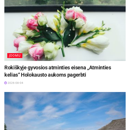
ĮDOMU
Rokiškyje gyvosios atminties eisena „Atminties
kelias“ Holokausto aukoms pagerbti
2026-08-04