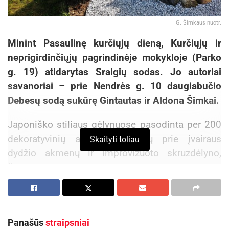
G. Šimkaus nuotr.
Minint Pasaulinę kurčiųjų dieną, Kurčiųjų ir
neprigirdinčiųjų pagrindinėje mokykloje (Parko
g. 19) atidarytas Sraigių sodas. Jo autoriai
savanoriai – prie Nendrės g. 10 daugiabučio
Debesų sodą sukūrę Gintautas ir Aldona Šimkai.
Japoniško stiliaus gėlynuose pasodinta per 200
dekoratyvinių augalų, derančių prie įvairaus
Skaityti toliau
dydžio akmenų ir improvizuoto skruzdėlyno,
čiurlena akmeninis upelis, apgyvendintos 3
akmeninės sraigės. Visa tai naktį apšviečia LED
šviesa. Kodėl sraigės? „Mokykloje mokosi
klausos negalią turintys vaikai. Neurosensorinis
Panašūs
straipsniai
sutrikimas išsivysto dėl vidinės ausies