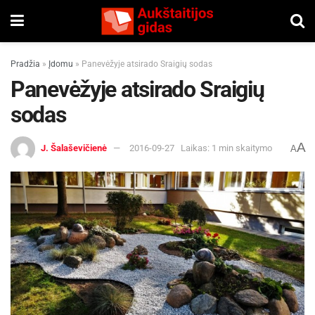
Pradžia
»
Įdomu
»
Panevėžyje atsirado Sraigių sodas
Panevėžyje atsirado Sraigių
sodas
A
J. Šalaševičienė
2016-09-27
Laikas: 1 min skaitymo
A