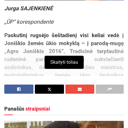
Jurga SAJENKIENĖ
„ŪP“ korespondentė
Paskutinį rugsėjo šeštadienį visi keliai vedė į
Joniškio žemės ūkio mokyklą – į parodą-mugę
„Agro Joniškis 2016“. Tradicinė tarptautinė
rudeninė paroda, draugėn sukviečianti
Skaityti toliau
sodininkus, daržininkus, liaudies meistrus,
tautodailininkus, žemės ūkio technikos
gamintojus ir pardavėjus, maisto perdirbimo
įmones bei ūkininkus, šiemet buvo jubiliejinė –
20-oji.
Panašūs
straipsniai
Mugės laukia jau nuo vasaros
Renginio sumanytojas ir organizatorius, Joniškio