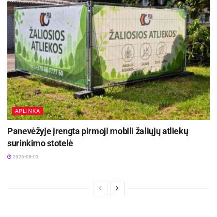
APLINKA
Panevėžyje įrengta pirmoji mobili žaliųjų atliekų
surinkimo stotelė
2026-08-03