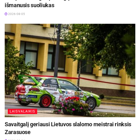
išmanusis suoliukas
2026-08-05
LAISVALAIKIS
Savaitgalį geriausi Lietuvos slalomo meistrai rinksis
Zarasuose