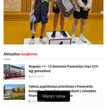
Aktualios
naujienos
Rugsėjo 11–13 dienomis Panevėžys švęs 523-
iąjį gimtadienį
2026-08-06
Vyksta papildomas priėmimas į Panevėžio
kolegiją – dar galima pretenduoti į valstybės
finansuojamas studijų vietas
Skaityti toliau
2026-08-06