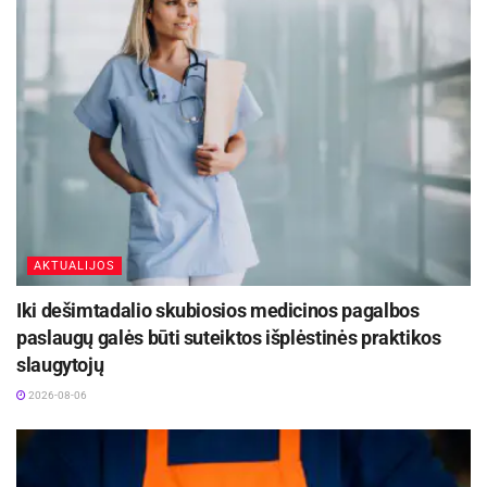
Lietuvos Aukščiausiasis Teismas paliko
nepakeistą apeliacinės instancijos teismo
nutartį.
Teismai.lt
Žymos:
Socialiniai reikalai
Teismai
AKTUALIJOS
Iki dešimtadalio skubiosios medicinos pagalbos
paslaugų galės būti suteiktos išplėstinės praktikos
slaugytojų
2026-08-06