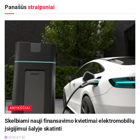
Panašūs
straipsniai
Lauksime Jūsų 2025 metų sausio 3 dieną, 17 val. Angelų
muziejuje-Sakralinio meno centre (Vilniaus g. 11, Anykščiai).
Renginyje dalyvaus Angelų muziejaus įkūrėjos draugai ir
bendražygiai: žurnalistas, kolekcininkas Vilius Kavaliauskas,
kultūrologas Vytautas Balčiūnas.
Žymaus lietuvių išeivijos skulptoriaus Vytauto Kašubos (1915–
ANYKŠČIAI
1997) kūrybos parodą „Būties kelionė“ (iš Lietuvos nacionalinio
Skelbiami nauji finansavimo kvietimai elektromobilių
dailės muziejaus rinkinių) pristatys menotyrininkė Nijolė
įsigijimui šalyje skatinti
Tumėnienė.
2026-07-30