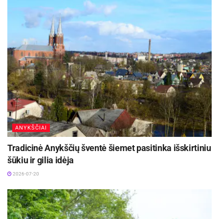
ANYKŠČIAI
Tradicinė Anykščių šventė šiemet pasitinka išskirtiniu
šūkiu ir gilia idėja
2026-07-20