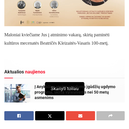
Maloniai kviečiame Jus į atminimo vakarą, skirtą paminėti
kultūros mecenatės Beatričės Kleizaitės-Vasaris 100-metį.
Aktualios
naujienos
Į Anykščius ateina verslumo įgūdžių ugdymo
Skaityti toliau
programa, skirta vyresniems nei 50 metų
asmenims
2026-08-06
Anykščių rajono gyventojams „Smurtinio elgesio
artimoje aplinkoje keitimo programa“
2026-08-04