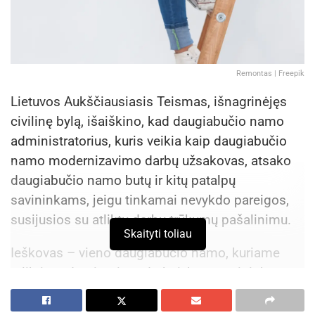
Remontas | Freepik
Lietuvos Aukščiausiasis Teismas, išnagrinėjęs
civilinę bylą, išaiškino, kad daugiabučio namo
administratorius, kuris veikia kaip daugiabučio
namo modernizavimo darbų užsakovas, atsako
daugiabučio namo butų ir kitų patalpų
savininkams, jeigu tinkamai nevykdo pareigos,
susijusios su atliktų darbų trūkumų pašalinimu.
Skaityti toliau
Ieškovas – vieno daugiabučio namo, kuriame
atlikti modernizavimo darbai, buto savininkas.
Kadangi atlikti darbai turėjo trūkumų ir į jo
prašymus pašalinti trūkumus nei namo