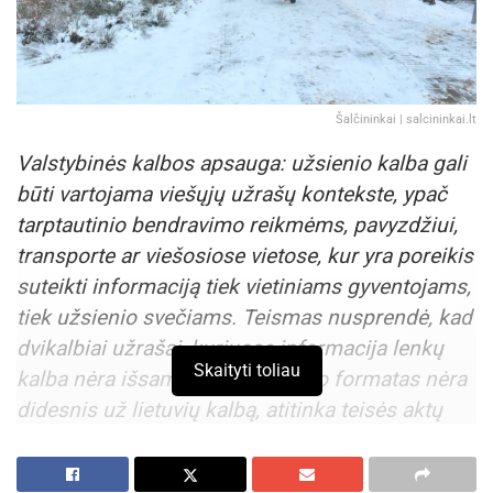
Šalčininkai | salcininkai.lt
Valstybinės kalbos apsauga: užsienio kalba gali
būti vartojama viešųjų užrašų kontekste, ypač
tarptautinio bendravimo reikmėms, pavyzdžiui,
transporte ar viešosiose vietose, kur yra poreikis
suteikti informaciją tiek vietiniams gyventojams,
tiek užsienio svečiams. Teismas nusprendė, kad
dvikalbiai užrašai, kuriuose informacija lenkų
Skaityti toliau
kalba nėra išsamesnė ir jų teksto formatas nėra
didesnis už lietuvių kalbą, atitinka teisės aktų
reikalavimus.
Lietuvos vyriausiojo administracinio teismo