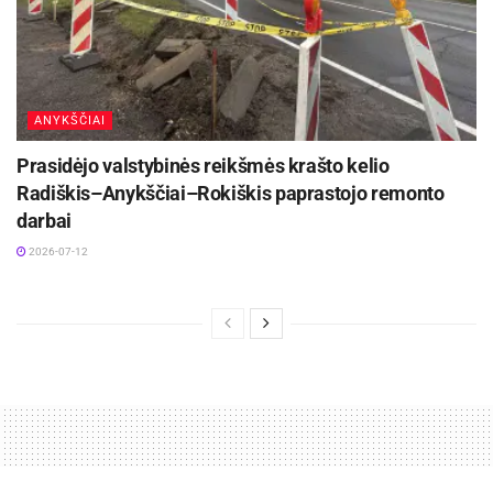
ANYKŠČIAI
Prasidėjo valstybinės reikšmės krašto kelio
Radiškis–Anykščiai–Rokiškis paprastojo remonto
darbai
2026-07-12