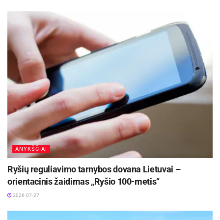
Koncertuos Kauno styginių kvartetas ir Sergej Krinicin (gitara).
Žymos:
Anykščių menų centras
Pranešimas spaudai
ANYKŠČIAI
Ryšių reguliavimo tarnybos dovana Lietuvai –
orientacinis žaidimas „Ryšio 100-metis“
2026-07-27