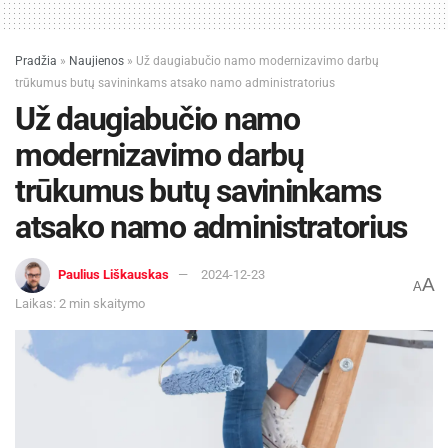
kalbų), šias aplinkybes vertinant kompleksiškai,
sudarė pagrindą spręsti, kad ginčo situacija
Pradžia
»
Naujienos
»
Už daugiabučio namo modernizavimo darbų
patenka į minėtą teisės aktų leidėjo nustatytą
trūkumus butų savininkams atsako namo administratorius
išimtį, leidžiančią tarptautinio bendravimo
Už daugiabučio namo
reikmėms transporte viešuosius užrašus greta
modernizavimo darbų
valstybinės kalbos pateikti ir užsienio kalbomis.
trūkumus butų savininkams
atsako namo administratorius
Žymos:
Kalba
Tauta
Teismai
Paulius Liškauskas
2024-12-23
A
A
Laikas: 2 min skaitymo