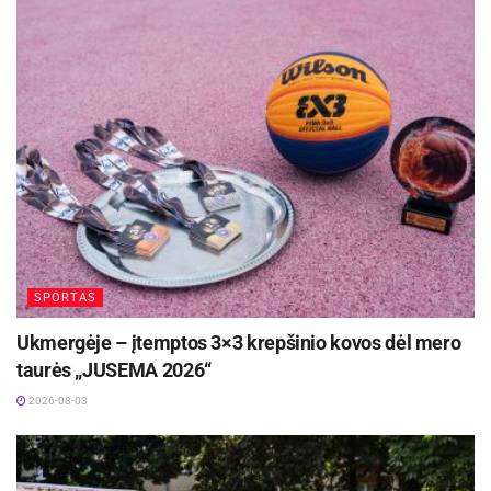
SPORTAS
Ukmergėje – įtemptos 3×3 krepšinio kovos dėl mero
taurės „JUSEMA 2026“
2026-08-03