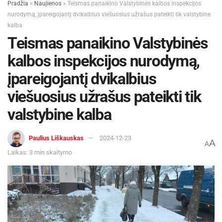
Pradžia
»
Naujienos
»
Teismas panaikino Valstybinės kalbos inspekcijos
nurodymą, įpareigojantį dvikalbius viešuosius užrašus pateikti tik valstybine
kalba
Teismas panaikino Valstybinės
kalbos inspekcijos nurodymą,
įpareigojantį dvikalbius
viešuosius užrašus pateikti tik
valstybine kalba
Paulius Liškauskas
2024-12-23
A
A
Laikas: 3 min skaitymo