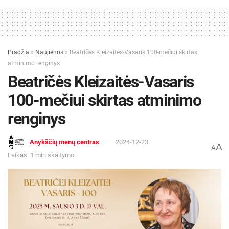
Pradžia
»
Naujienos
»
Beatričės Kleizaitės-Vasaris 100-mečiui skirtas
atminimo renginys
Beatričės Kleizaitės-Vasaris
100-mečiui skirtas atminimo
renginys
Anykščių menų centras
2024-12-23
A
A
Laikas: 1 min skaitymo