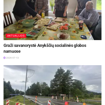
AKTUALIJOS
Graži savanorystė Anykščių socialinės globos
namuose
2026-07-13