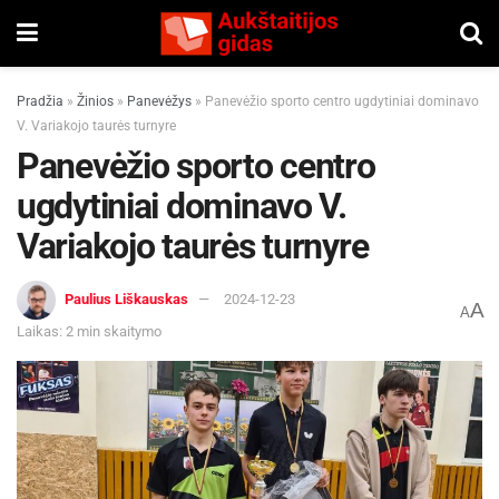
Pradžia
»
Žinios
»
Panevėžys
»
Panevėžio sporto centro ugdytiniai dominavo
V. Variakojo taurės turnyre
Panevėžio sporto centro
ugdytiniai dominavo V.
Variakojo taurės turnyre
Paulius Liškauskas
2024-12-23
A
A
Laikas: 2 min skaitymo