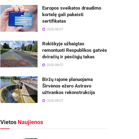
Europos sveikatos draudimo
kortelę gali pakeisti
sertifikatas
2026-08-07
Rokiškyje užbaigtas
remontuoti Respublikos gatvės
dviračių ir pėsčiųjų takas
2026-08-07
Biržų rajone planuojama
Širvėnos ežero Astravo
užtvankos rekonstrukcija
2026-08-07
Vietos
Naujienos