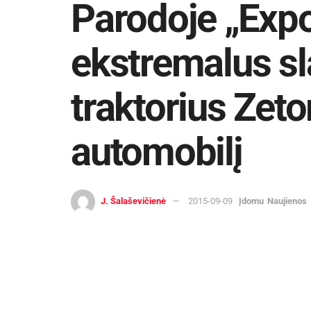
Parodoje „Expo
ekstremalus s
traktorius Zetor
automobilį
J. Šalaševičienė
2015-09-09
Įdomu
Naujienos
Rugsėjo 25-27 d. „Cido“ arenoje vyks trad
pasiekimų paroda „Expo Aukštaitija“. Ši
ir konferencijų gausa. Be to, parodos m
Rugsėjo 26 d. įmonė „Specagra“ organizu