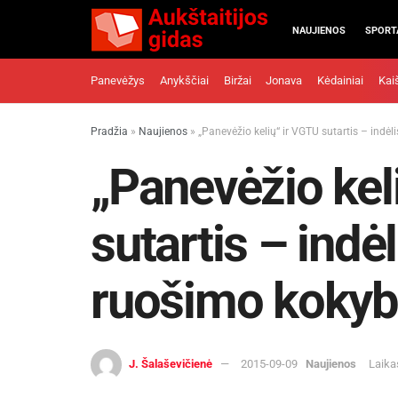
NAUJIENOS
SPORT
Panevėžys
Anykščiai
Biržai
Jonava
Kėdainiai
Kai
Pradžia
»
Naujienos
»
„Panevėžio kelių“ ir VGTU sutartis – indėli
„Panevėžio kel
sutartis – indėli
ruošimo koky
J. Šalaševičienė
2015-09-09
Naujienos
Laika