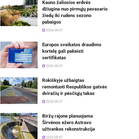
Kauno žaliosios erdvės
džiugina nuo pirmųjų pavasario
žiedų iki rudens sezono
pabaigos
2026-08-07
Europos sveikatos draudimo
kortelę gali pakeisti
sertifikatas
2026-08-07
Rokiškyje užbaigtas
remontuoti Respublikos gatvės
dviračių ir pėsčiųjų takas
2026-08-07
Biržų rajone planuojama
Širvėnos ežero Astravo
užtvankos rekonstrukcija
2026-08-07