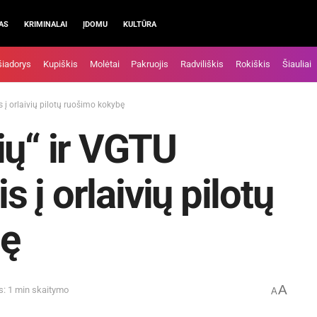
AS
KRIMINALAI
ĮDOMU
KULTŪRA
šiadorys
Kupiškis
Molėtai
Pakruojis
Radviliškis
Rokiškis
Šiauliai
s į orlaivių pilotų ruošimo kokybę
ių“ ir VGTU
s į orlaivių pilotų
bę
A
s: 1 min skaitymo
A