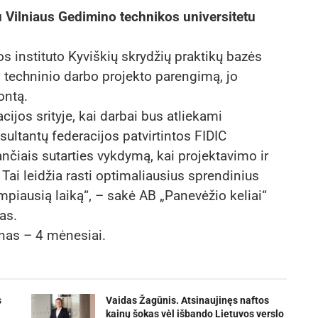
u Vilniaus Gedimino technikos universitetu
s instituto Kyviškių skrydžių praktikų bazės
o techninio darbo projekto parengimą, jo
ontą.
cijos srityje, kai darbai bus atliekami
sultantų federacijos patvirtintos FIDIC
čiais sutarties vykdymą, kai projektavimo ir
Tai leidžia rasti optimaliausius sprendinius
umpiausią laiką“, – sakė AB „Panevėžio keliai“
as.
inas – 4 mėnesiai.
s
Vaidas Žagūnis. Atsinaujinęs naftos
kainų šokas vėl išbando Lietuvos verslo