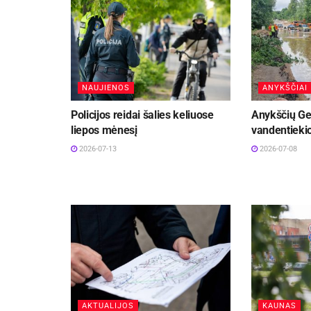
NAUJIENOS
ANYKŠČIAI
Policijos reidai šalies keliuose
Anykščių Ge
liepos mėnesį
vandentiekio
2026-07-13
2026-07-08
AKTUALIJOS
KAUNAS