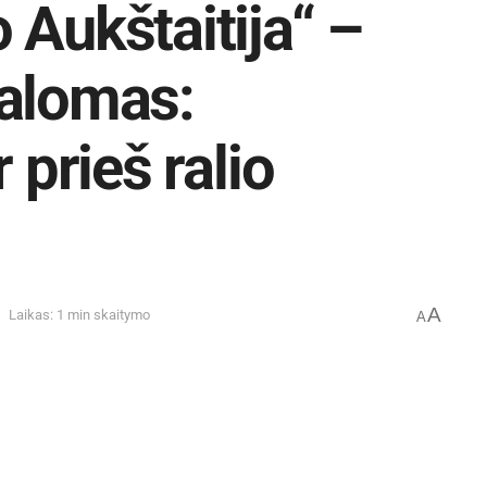
 Aukštaitija“ –
lalomas:
 prieš ralio
A
Laikas: 1 min skaitymo
A
icinė, jau 20-oji tarptautinė verslo ir
ais metais paroda išsiskirs užsienio kompanijų
etu vyks ekstremalus slalomas.
oja ekstremalų slalomą – traktorius Zetor prieš