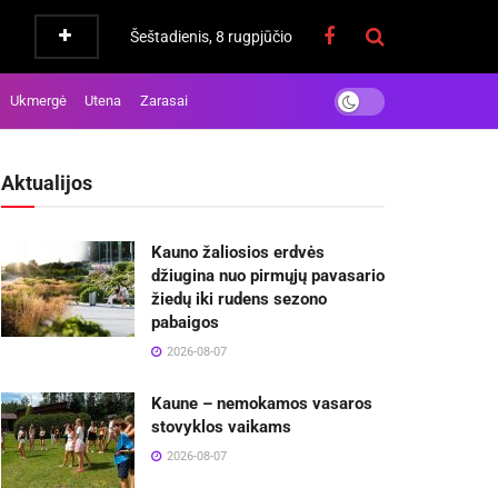
Šeštadienis, 8 rugpjūčio
Ukmergė
Utena
Zarasai
Aktualijos
Kauno žaliosios erdvės
džiugina nuo pirmųjų pavasario
žiedų iki rudens sezono
pabaigos
2026-08-07
Kaune – nemokamos vasaros
stovyklos vaikams
2026-08-07