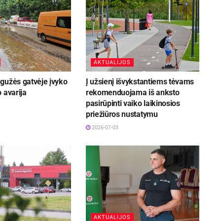
AKTUALIJOS
gužės gatvėje įvyko
Į užsienį išvykstantiems tėvams
 avarija
rekomenduojama iš anksto
pasirūpinti vaiko laikinosios
priežiūros nustatymu
2026-07-03
AKTUALIJOS