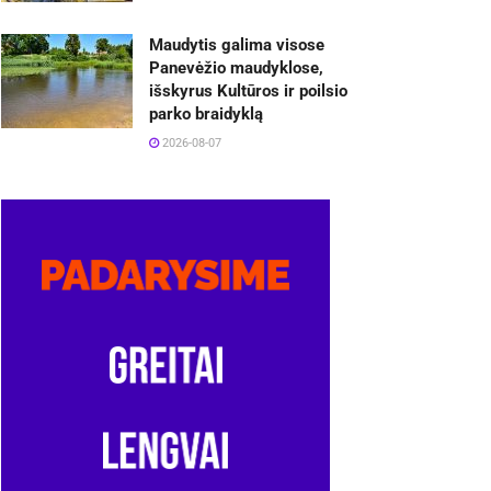
Maudytis galima visose
Panevėžio maudyklose,
išskyrus Kultūros ir poilsio
parko braidyklą
2026-08-07