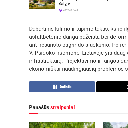
šalyje
2026-07-24
Dabartinis kilimo ir tūpimo takas, kurio i
asfaltbetonio danga pažeista bei deform
ant nesurišto pagrindo sluoksnio. Po re
V. Puidoko nuomone, Lietuvoje yra daug a
infrastruktūrą. Projektavimo ir rangos d
ekonomiškai naudingiausių problemos 
Dalintis
Panašūs
straipsniai