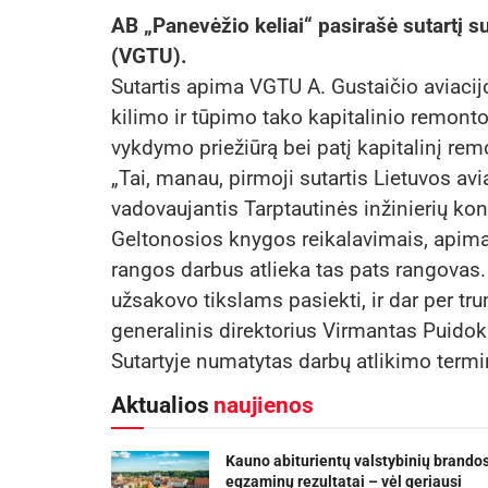
AB „Panevėžio keliai“ pasirašė sutartį s
(VGTU).
Sutartis apima VGTU A. Gustaičio aviacijo
kilimo ir tūpimo tako kapitalinio remont
vykdymo priežiūrą bei patį kapitalinį rem
„Tai, manau, pirmoji sutartis Lietuvos avia
vadovaujantis Tarptautinės inžinierių kon
Geltonosios knygos reikalavimais, apiman
rangos darbus atlieka tas pats rangovas. 
užsakovo tikslams pasiekti, ir dar per tr
generalinis direktorius Virmantas Puidok
Sutartyje numatytas darbų atlikimo term
Aktualios
naujienos
Kauno abiturientų valstybinių brando
egzaminų rezultatai – vėl geriausi