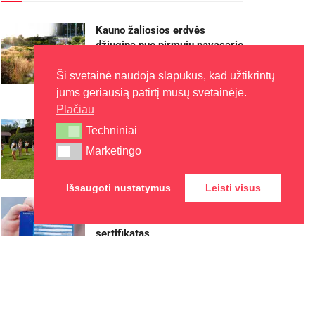
Kauno žaliosios erdvės
džiugina nuo pirmųjų pavasario
žiedų iki rudens sezono
pabaigos
Ši svetainė naudoja slapukus, kad užtikrintų
jums geriausią patirtį mūsų svetainėje.
2026-08-07
Plačiau
Kaune – nemokamos vasaros
Techniniai
Techniniai
stovyklos vaikams
Marketingo
Marketingo
2026-08-07
Išsaugoti nustatymus
Leisti visus
Europos sveikatos draudimo
kortelę gali pakeisti
sertifikatas
2026-08-07
Rokiškyje užbaigtas
remontuoti Respublikos gatvės
dviračių ir pėsčiųjų takas