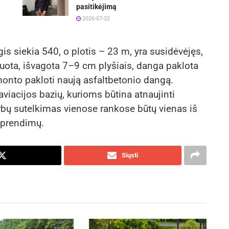
pasitikėjimą
2026-07-22
lgis siekia 540, o plotis – 23 m, yra susidėvėjęs,
uota, išvagota 7–9 cm plyšiais, danga paklota
monto pakloti naują asfaltbetonio dangą.
viacijos bazių, kurioms būtina atnaujinti
arbų sutelkimas vienose rankose būtų vienas iš
sprendimų.
Siųsti