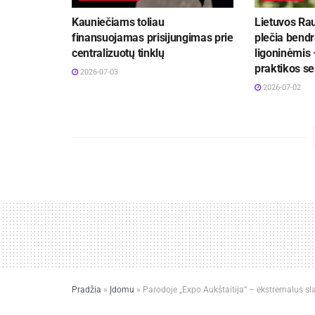
Kauniečiams toliau
Lietuvos Ra
finansuojamas prisijungimas prie
plečia bend
centralizuotų tinklų
ligoninėmis 
praktikos se
2026-07-03
2026-07-02
Pradžia
»
Įdomu
»
Parodoje „Expo Aukštaitija“ – ekstremalus sla