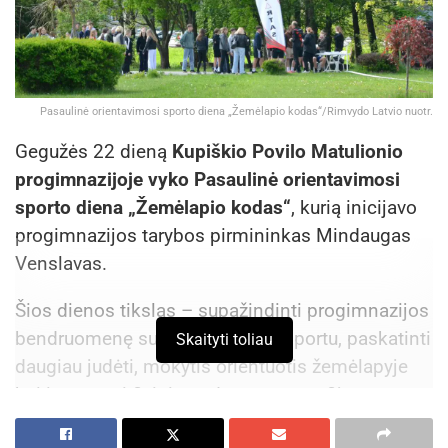
Pasaulinė orientavimosi sporto diena „Žemėlapio kodas“/Rimvydo Latvio nuotr.
Gegužės 22 dieną
Kupiškio Povilo Matulionio
progimnazijoje vyko Pasaulinė orientavimosi
sporto diena „Žemėlapio kodas“
, kurią inicijavo
progimnazijos tarybos pirmininkas Mindaugas
Venslavas.
Šios dienos tikslas – supažindinti progimnazijos
bendruomenę su orientavimosi sportu, paskatinti
Skaityti toliau
daugiau judėti, mokytis orientuotis žemėlapyje
bei integruoti fizinio ugdymo, geografijos,
matematikos ir kitų mokomųjų dalykų žinias.