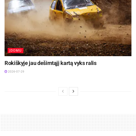
ĮDOMU
Rokiškyje jau dešimtąjį kartą vyks ralis
2026-07-29