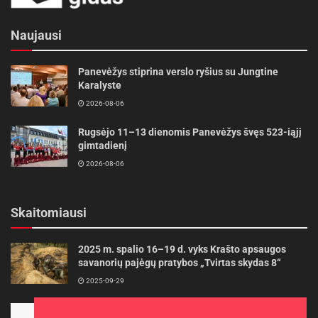
didelį progresą – ženkliai patobulino savo
įgūdžius ir iškovojo prizines vietas. Tai ne tik jų
Naujausi
atkaklaus darbo įvertinimas, bet ir puikus
pavyzdys, kaip motyvacija bei nuoseklus darbas
Panevėžys stiprina verslo ryšius su Jungtine
Karalyste
leidžia pasiekti įspūdingų rezultatų”, – sako
2026-08-06
mokytoja.
Rugsėjo 11–13 dienomis Panevėžys švęs 523-iąjį
Gaurienė pabrėžia, kad jai ypač smagu matyti jaunus
gimtadienį
žmones, aktyviai besidominčius technologijomis,
2026-08-06
drąsiai priimančius iššūkius ir nuosekliai
tobulėjančius.
Skaitomiausi
„Airtech Open 2026“ organizatorė LINEŠA dėkoja
2025 m. spalio 16–19 d. vyks Krašto apsaugos
visiems varžybų dalyviams, partneriams ir
savanorių pajėgų pratybos „Tvirtas skydas 8“
žiūrovams už puikią atmosferą bei aktyvų
2025-09-29
įsitraukimą.
Panevėžietės tarptautinėje programoje siekia