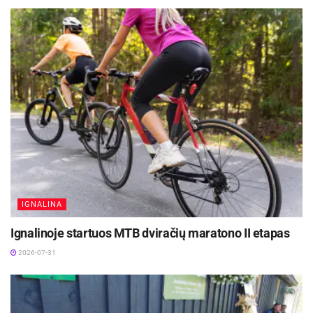
Ši aktyvaus ir patyriminio mokymosi diena tapo
savotišku „pabėgimu iš klasės“, leidusiu lavinti
kritinį mąstymą, erdvinį suvokimą bei
komandinio darbo įgūdžius.
Šaltinis:
Kupiškio rajono savivaldybė
IGNALINA
Ignalinoje startuos MTB dviračių maratono II etapas
2026-07-31