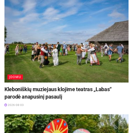
ĮDOMU
Kleboniškių muziejaus klojime teatras „Labas“
parodė anapusinį pasaulį
2026-08-03