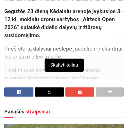
Gegužės 23 dieną Kėdainių arenoje įvykusios 3–
12 kl. mokinių dronų varžybos „Airtech Open
2026“ sulaukė didelio dalyvių ir žiūrovų
susidomėjimo.
Prieš startą dalyviai neslėpė jaudulio ir nekantriai
laukė savo eilės trasoje.
Skaityti toliau
Finaliniuose skrydžiuose netrūko azarto –
nugalėtojai pademonstravo įspūdingus
rezultatus, o trys greičiausiai trasą savo amžiaus
grupėje įveikę dalyviai savo pasiekimais
nustebino tiek žiūrovus, tiek organizatorius.
Panašūs
straipsniai
Aktualios
naujienos