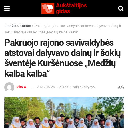
Pradžia
»
Kultūra
»
Pakruojo rajono savivaldybės atstovai dalyvavo dainų ir
šokių šventėje Kuršėnuose „Medžių kalba kalba“
Pakruojo rajono savivaldybės
atstovai dalyvavo dainų ir šokių
šventėje Kuršėnuose „Medžių
kalba kalba“
A
Zita A.
2026-05-26
Laikas: 1 min skaitymo
A