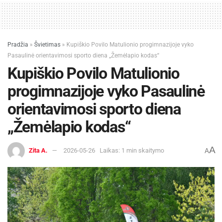
Pradžia
»
Švietimas
»
Kupiškio Povilo Matulionio progimnazijoje vyko
Pasaulinė orientavimosi sporto diena „Žemėlapio kodas“
Kupiškio Povilo Matulionio
progimnazijoje vyko Pasaulinė
orientavimosi sporto diena
„Žemėlapio kodas“
A
Zita A.
2026-05-26
Laikas: 1 min skaitymo
A