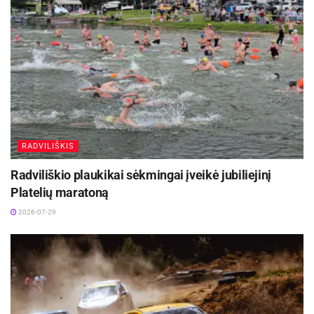
RADVILIŠKIS
Radviliškio plaukikai sėkmingai įveikė jubiliejinį
Platelių maratoną
2026-07-29