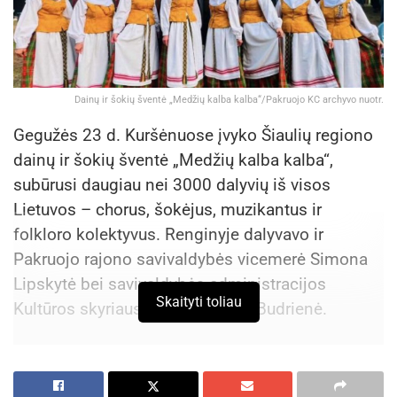
Dainų ir šokių šventė „Medžių kalba kalba“/Pakruojo KC archyvo nuotr.
Gegužės 23 d. Kuršėnuose įvyko Šiaulių regiono
dainų ir šokių šventė „Medžių kalba kalba“,
subūrusi daugiau nei 3000 dalyvių iš visos
Lietuvos – chorus, šokėjus, muzikantus ir
folkloro kolektyvus. Renginyje dalyvavo ir
Pakruojo rajono savivaldybės vicemerė Simona
Lipskytė bei savivaldybės administracijos
Skaityti toliau
Kultūros skyriaus vedėja Renata Budrienė.
Aktualios
naujienos