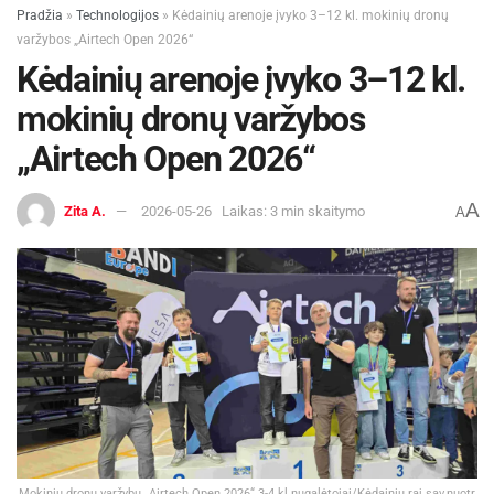
Pradžia
»
Technologijos
»
Kėdainių arenoje įvyko 3–12 kl. mokinių dronų
varžybos „Airtech Open 2026“
Kėdainių arenoje įvyko 3–12 kl.
mokinių dronų varžybos
„Airtech Open 2026“
A
Zita A.
2026-05-26
Laikas: 3 min skaitymo
A
Mokinių dronų varžybų „Airtech Open 2026“ 3-4 kl.nugalėtojai/Kėdainių raj.sav.nuotr.