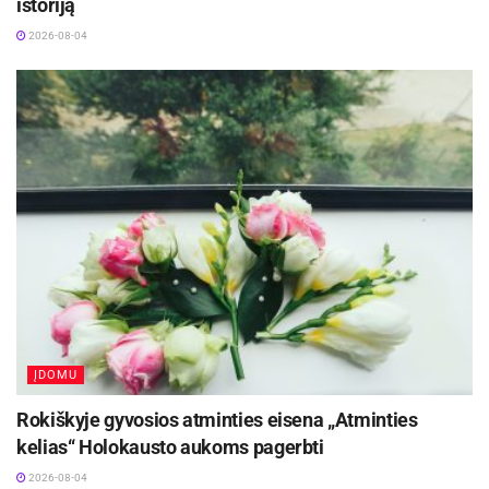
istoriją
2026-08-04
ĮDOMU
Rokiškyje gyvosios atminties eisena „Atminties
kelias“ Holokausto aukoms pagerbti
2026-08-04