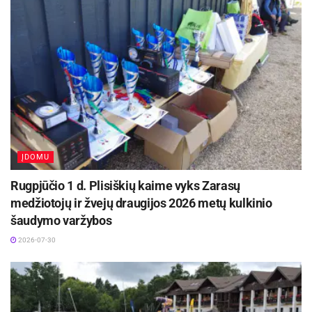
ĮDOMU
Rugpjūčio 1 d. Plisiškių kaime vyks Zarasų
medžiotojų ir žvejų draugijos 2026 metų kulkinio
šaudymo varžybos
2026-07-30