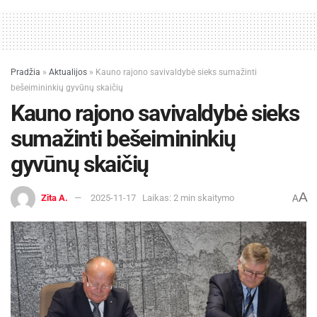
Pradžia
»
Aktualijos
»
Kauno rajono savivaldybė sieks sumažinti
bešeimininkių gyvūnų skaičių
Kauno rajono savivaldybė sieks
sumažinti bešeimininkių
gyvūnų skaičių
A
Zita A.
2025-11-17
Laikas: 2 min skaitymo
A