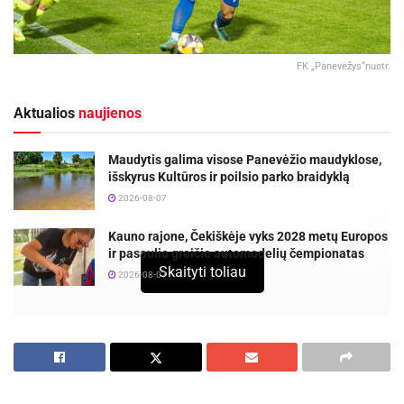
FK „Panevėžys“nuotr.
Aktualios
naujienos
Maudytis galima visose Panevėžio maudyklose,
išskyrus Kultūros ir poilsio parko braidyklą
2026-08-07
Kauno rajone, Čekiškėje vyks 2028 metų Europos
ir pasaulio greičio automodelių čempionatas
Skaityti toliau
2026-08-07
„Panevėžio“ futbolo klubas tęsia tarpsezonio
komplektacijos darbus ir pastarosiomis dienomis pasiekė
susitarimą su Elivelto. Brazilas Aukštaitijos sostinės
ekipoje rungtyniaus dar vienerius metus.