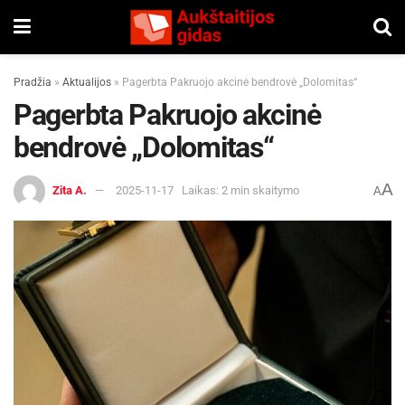
Pradžia
»
Aktualijos
»
Pagerbta Pakruojo akcinė bendrovė „Dolomitas“
Pagerbta Pakruojo akcinė
bendrovė „Dolomitas“
A
Zita A.
2025-11-17
Laikas: 2 min skaitymo
A