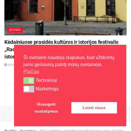
ĮDOMU
Kėdainiuose prasidės kultūros ir istorijos festivalis
„Radviliada“ ir papasakos kunigaikščių Radvilų
istoriją
Ši svetainė naudoja slapukus, kad užtikrintų
jums geriausią patirtį mūsų svetainėje.
2026-08-04
Plačiau
Techniniai
Techniniai
Marketingo
Marketingo
Išsaugoti
Leisti visus
nustatymus