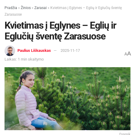
Pradžia
»
Žinios
»
Zarasai
»
Kvietimas į Eglynes – Eglių ir Eglučių šventę
Zarasuose
Kvietimas į Eglynes – Eglių ir
Eglučių šventę Zarasuose
Paulius Liškauskas
2025-11-17
A
A
Laikas: 1 min skaitymo
Freepik