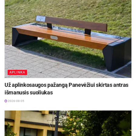
APLINKA
Už aplinkosaugos pažangą Panevėžiui skirtas antras
išmanusis suoliukas
2026-08-05