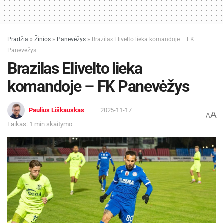
Pradžia
»
Žinios
»
Panevėžys
»
Brazilas Elivelto lieka komandoje – FK
Panevėžys
Brazilas Elivelto lieka
komandoje – FK Panevėžys
Paulius Liškauskas
2025-11-17
A
A
Laikas: 1 min skaitymo