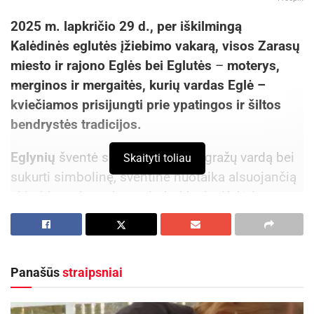
2025 m. lapkričio 29 d., per iškilmingą
Kalėdinės eglutės įžiebimo vakarą, visos Zarasų
miesto ir rajono Eglės bei Eglutės
–
moterys,
merginos ir mergaitės, kurių vardas Eglė –
kviečiamos prisijungti prie ypatingos ir šiltos
bendrystės tradicijos.
Eglynių
šventė skirta pagerbti šį gražų vardą bei
Skaityti toliau
sukurti simbolinę, šventine nuotaika alsuojančią
akimirką, o kartu ir sustiprinti jaukų Kalėdų
laukimą. Šiai progai kviečiame atvykti
šventiškai
pasipuošusias
, ypač Kalėdine atributika – taip
dar labiau suspindės visa Eglynių bendruomenė.
Panašūs
straipsniai
Aktualios
naujienos