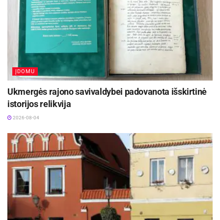
ĮDOMU
Ukmergės rajono savivaldybei padovanota išskirtinė
istorijos relikvija
2026-08-04