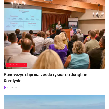
metus kasmet paimama apie 260 bešeimininkių
gyvūnų.
Šaltinis:
Kauno rajono savivaldybė
AKTUALIJOS
Panevėžys stiprina verslo ryšius su Jungtine
Karalyste
2026-08-06