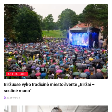
sąrašą įtraukta
Mecenatystės diena, pažymima
lapkričio 15-ąją.
Šaltinis:
Pakruojo rajono savivaldybė
AKTUALIJOS
Biržuose vyko tradicinė miesto šventė „Biržai –
sostinė mano“
2026-08-05