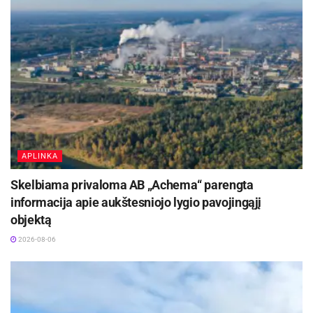
APLINKA
Skelbiama privaloma AB „Achema“ parengta
informacija apie aukštesniojo lygio pavojingąjį
objektą
2026-08-06