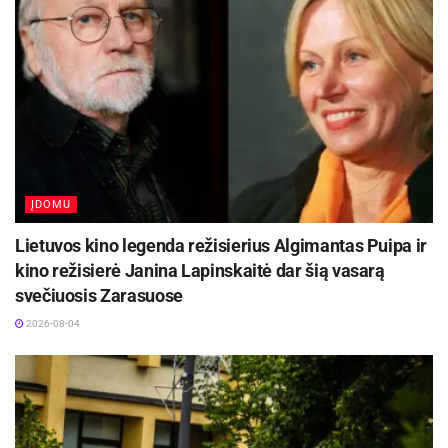
ĮDOMU
Lietuvos kino legenda režisierius Algimantas Puipa ir
kino režisierė Janina Lapinskaitė dar šią vasarą
svečiuosis Zarasuose
2026-08-04