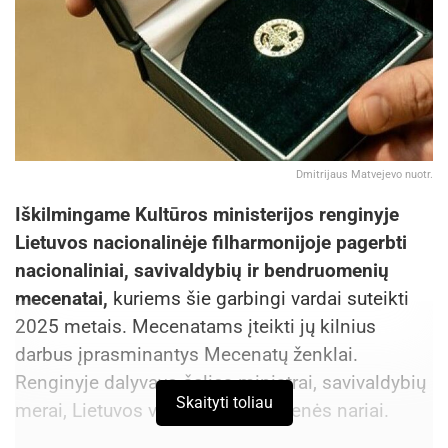
Dmitrijaus Matvejevo nuotr.
Iškilmingame Kultūros ministerijos renginyje
Lietuvos nacionalinėje filharmonijoje pagerbti
nacionaliniai, savivaldybių ir bendruomenių
mecenatai,
kuriems šie garbingi vardai suteikti
2025 metais. Mecenatams įteikti jų kilnius
darbus įprasminantys Mecenatų ženklai.
Renginyje dalyvavo šalies ministrai, savivaldybių
Skaityti toliau
merai, Lietuvos verslo bendruomenės nariai.