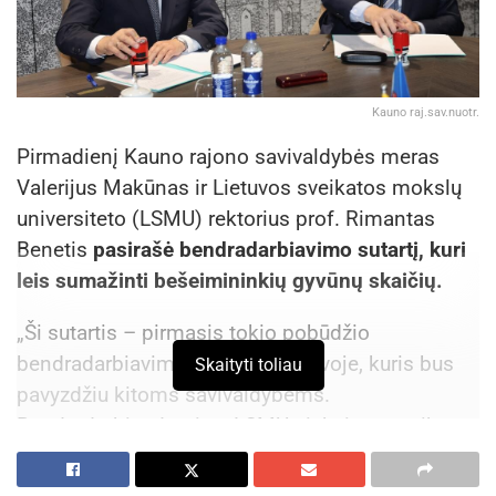
Kauno raj.sav.nuotr.
Pirmadienį Kauno rajono savivaldybės meras
Valerijus Makūnas ir Lietuvos sveikatos mokslų
universiteto (LSMU) rektorius prof. Rimantas
Benetis
pasirašė bendradarbiavimo sutartį, kuri
leis sumažinti bešeimininkių gyvūnų skaičių.
„Ši sutartis – pirmasis tokio pobūdžio
bendradarbiavimo modelis Lietuvoje, kuris bus
Skaityti toliau
pavyzdžiu kitoms savivaldybėms.
Bendradarbiaudami su LSMU sieksime ne tik
mažinti bešeimininkių gyvūnų skaičių, bet ir
įgyvendinsime įvairias gyvūnų gerovės ir