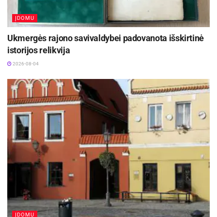
ĮDOMU
Ukmergės rajono savivaldybei padovanota išskirtinė
istorijos relikvija
2026-08-04
ĮDOMU