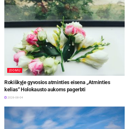
Aš atkreipiu dėmesį, kad jis ne tik karščiuoja, bet
jam dreba rankos, pirštu nepataiko į nosį –
matau, kad pakenkta nervų sistemai. Atlikus
kraujo tyrimą ir nustačius metalų kiekį, randu
daug švino. Paskyrus gydymą, nukrito
temperatūra, o per mėnesį neliko jokių
apsinuodijimo simptomų“, – pasakoja habil. dr.
M. Ramanauskaitė.
ĮDOMU
Kaip vėliau paaiškėjo, vaikinukas kartu su
Rokiškyje gyvosios atminties eisena „Atminties
draugais sąvartynuose rinkdavo senus
kelias“ Holokausto aukoms pagerbti
akumuliatorius, kuriuos atnaujindavo. O juk
2026-08-04
akumuliatorius – tikras įvairių toksiškų metalų
židinys.
Habil. dr. M. Ramanauskaitė taip pat prisimena ir