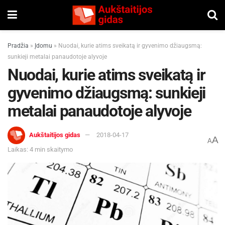
Pradžia
»
Įdomu
»
Nuodai, kurie atims sveikatą ir gyvenimo džiaugsmą:
sunkieji metalai panaudotoje alyvoje
Nuodai, kurie atims sveikatą ir
gyvenimo džiaugsmą: sunkieji
metalai panaudotoje alyvoje
Aukštaitijos gidas
2018-04-17
A
A
Laikas: 4 min skaitymo