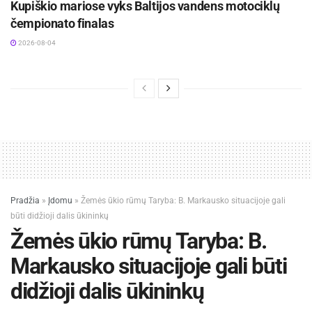
Kupiškio mariose vyks Baltijos vandens motociklų
čempionato finalas
2026-08-04
Pradžia
»
Įdomu
»
Žemės ūkio rūmų Taryba: B. Markausko situacijoje gali
būti didžioji dalis ūkininkų
Žemės ūkio rūmų Taryba: B.
Markausko situacijoje gali būti
didžioji dalis ūkininkų