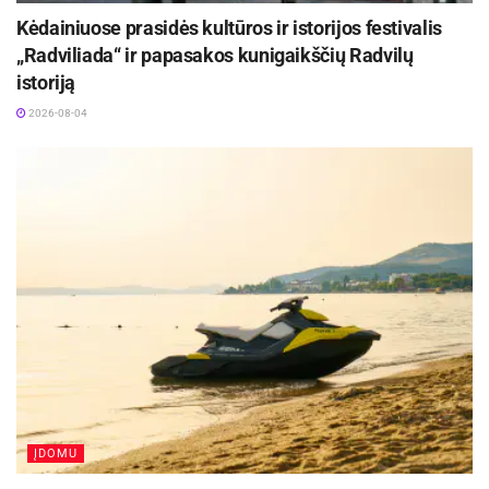
Kėdainiuose prasidės kultūros ir istorijos festivalis
„Radviliada“ ir papasakos kunigaikščių Radvilų
istoriją
2026-08-04
ĮDOMU