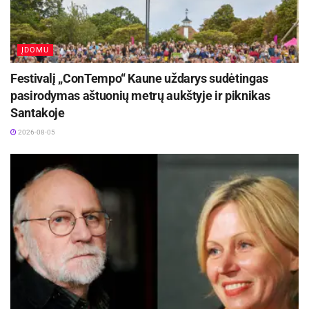
Šaltinis https://www.alfa.lt/straipsnis/50282047
/zemes-ukio-rumu-taryba-b-markausko-
situacijoje-gali-buti-didzioji-dalis-ukininku
ĮDOMU
Festivalį „ConTempo“ Kaune uždarys sudėtingas
pasirodymas aštuonių metrų aukštyje ir piknikas
Santakoje
2026-08-05