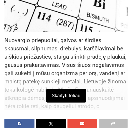
Nuovargio priepuoliai, galvos ar širdies
skausmai, silpnumas, drebulys, karščiavimai be
aiškios priežasties, staiga slinkti pradėję plaukai,
gausus prakaitavimas. Visus šiuos negalavimus
gali sukelti į mūsų organizmą per orą, vandenį ar
maistą patekę sunkieji metalai. Lietuvoje žinoma
toksikologė habil. dr. Marija Ramanauskaitė
Skaityti toliau
atkreipia dėmesį, kad šios rūšies apsinuodijimai
nėra tokie reti, kaip daugeliui atrodo, o
pavojingųjų atliekų ekspertai ragina gyventojus
būti atsakingesniems su atliekomis, kurios gali
smarkiai apkartinti gyvenimą.