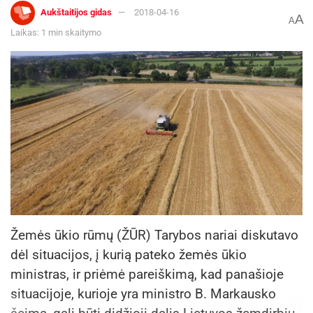
Aukštaitijos gidas
2018-04-16
A
A
Laikas: 1 min skaitymo
Žemės ūkio rūmų (ŽŪR) Tarybos nariai diskutavo
dėl situacijos, į kurią pateko žemės ūkio
ministras, ir priėmė pareiškimą, kad panašioje
situacijoje, kurioje yra ministro B. Markausko