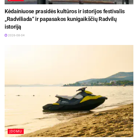
Kėdainiuose prasidės kultūros ir istorijos festivalis
„Radviliada“ ir papasakos kunigaikščių Radvilų
istoriją
2026-08-04
ĮDOMU