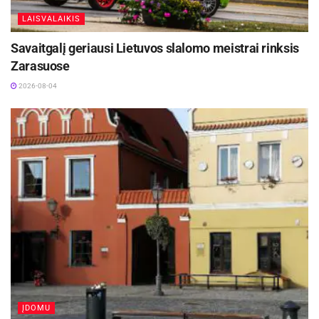
LAISVALAIKIS
Savaitgalį geriausi Lietuvos slalomo meistrai rinksis
Zarasuose
2026-08-04
ĮDOMU