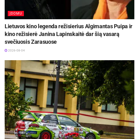
ĮDOMU
Lietuvos kino legenda režisierius Algimantas Puipa ir
kino režisierė Janina Lapinskaitė dar šią vasarą
svečiuosis Zarasuose
2026-08-04