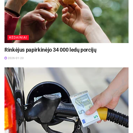
Ignalinos rajonų ir dalies Zarasų rajono rudenį
rinks naują Seimo narį
2026-06-02
STT įžvelgia grėsmes konkursų į nacionalinių,
valstybinių ir savivaldybių teatrų ir koncertinių
KĖDAINIAI
įstaigų vadovų pareigas reguliavime
2026-05-08
Rinkėjus papirkinėjo 34 000 ledų porcijų
2026-01-20
Darbo partijos Garbės pirmininkas savo kalboje
pristatė ir rašomos programos esmę. Jis teigė,
kad tie, kurie ketina balsuoti už jį, turi suvokti, kad
balsuoja ir už šios programos vykdymą.
Programa unikali ir efektyvi. Programa sudaryta
remiantis įvairiomis ekspertų analizėmis ir
prognozėmis į ateitį. Ji padėtų išspręsti daugybę
Lietuvos problemų, kaip demografija ir
emigracija. Ją įgyvendinus, per vieną Seimo