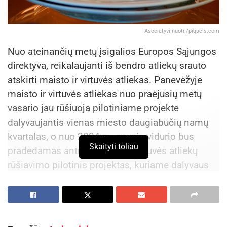
Asociatyvi nuotr./piqsels.com
Nuo ateinančių metų įsigalios Europos Sąjungos
direktyva, reikalaujanti iš bendro atliekų srauto
atskirti maisto ir virtuvės atliekas. Panevėžyje
maisto ir virtuvės atliekas nuo praėjusių metų
vasario jau rūšiuoja pilotiniame projekte
dalyvaujantis vienas miesto daugiabučių namų
kvartalas, o nuo 2024 m. sausio vidurio bus
Skaityti toliau
pradedamas antras maisto ir virtuvės atliekų
rūšiavimo pilotinis projektas, kuriame dalyvaus
106 privačių namų valdos.
Pasak Panevėžio miesto savivaldybės
administracijos Miesto infrastruktūros skyriaus