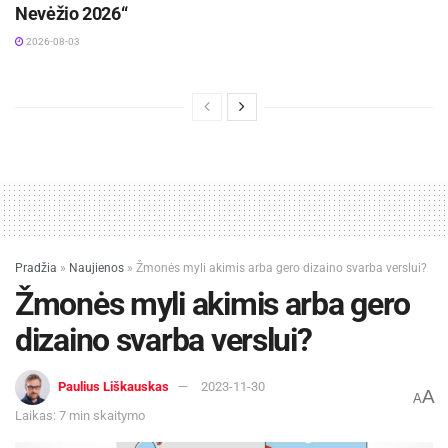
Nevėžio 2026“
2026-08-03
Pradžia
»
Naujienos
»
Žmonės myli akimis arba gero dizaino svarba verslui?
Žmonės myli akimis arba gero
dizaino svarba verslui?
Paulius Liškauskas
2023-11-30
A
A
Laikas: 7 min skaitymo