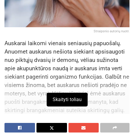
Straipsnio autorių nuotr.
Auskarai laikomi vienais seniausių papuošalų.
Anuomet auskarus nešiota siekiant apsisaugoti
nuo piktųjų dvasių ir demonų, vėliau sužinota
Natūralių produktų e. parduotuvės logotipas
apie akupunktūros naudą ir auskarus imta verti
siekiant pagerinti organizmo funkcijas. Galbūt ne
visiems žinoma, bet auskarus nešioti pradėjo ne
Patrauklus pateikimas
moterys, bet vyrai. Vėliau jūreiviai ėmė auskarus
Skaityti toliau
puošti brangakmeniais. Kadaise manyta, kad
Estetiški dalykai traukia žvilgsnį, malonų tarp jų
skirtingi brangakmeniai suteikia skirtingų galių.
būti. Patraukliai pateiktoje svetainėje žmonės
Anksčiau papuošalais buvo rodomas socialinis
linkę ilgiau naršyti, sekti socialinių tinklų
statusas, finansinės galimybės, dabar tai mados
paskyras, paimti iš lentynos prekę. Todėl