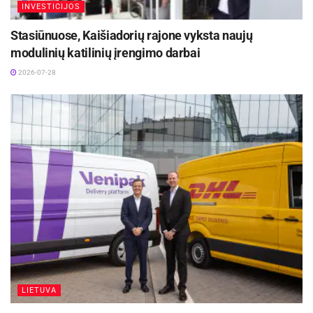
INVESTICIJOS
Stasiūnuose, Kaišiadorių rajone vyksta naujų
modulinių katilinių įrengimo darbai
2026-07-28
Estetiškas ir harmoningas prekės ženklas
Brendo arba prekės ženklo atpažįstamumas
Išbaigtas ir patrauklus verslo įvaizdis, nuolat
matomas viešojoje erdvėje, ilgainiui nusėda
LIETUVA
žmonių sąmonėje ir tampa akimirksniu