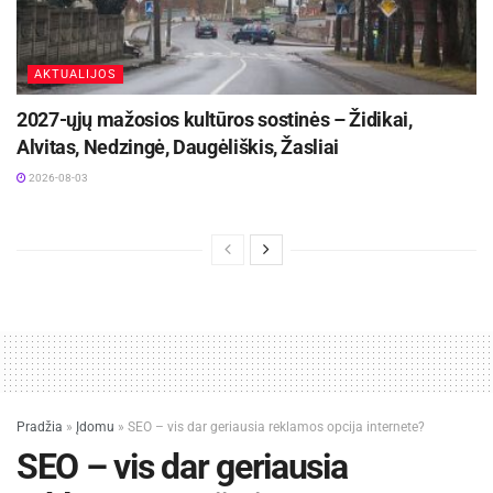
AKTUALIJOS
2027-ųjų mažosios kultūros sostinės – Židikai,
Alvitas, Nedzingė, Daugėliškis, Žasliai
2026-08-03
Pradžia
»
Įdomu
»
SEO – vis dar geriausia reklamos opcija internete?
SEO – vis dar geriausia