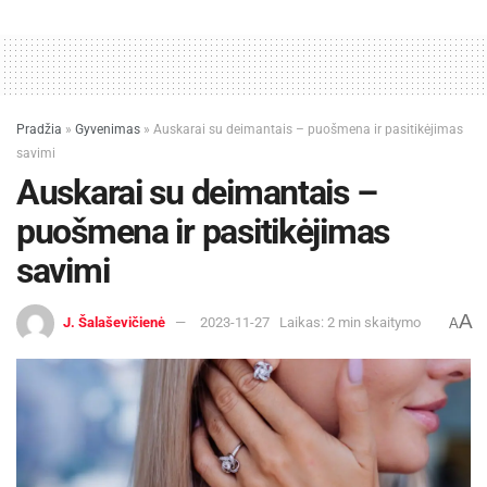
Efektyvi komunikacija ir reklama
Dizainas yra galingas vizualinės komunikacijos
įrankis. Jis padeda išreikšti prekės ženklo žinutę,
Pradžia
»
Gyvenimas
»
Auskarai su deimantais – puošmena ir pasitikėjimas
savimi
vertybes, pardavimą paveikiais būdais. Tai
Auskarai su deimantais –
padeda vartotojams suprasti, apie ką yra verslas,
ką ir kodėl jis siūlo.
puošmena ir pasitikėjimas
savimi
Verslas, kuris kelia pasitikėjimą, yra atviras ir
suprantamas, pardavimus darys lengviau. O
A
J. Šalaševičienė
2023-11-27
Laikas: 2 min skaitymo
A
paveiki ir įspūdinga reklama greičiau ras kelią į
platesnį žmonių ratą.