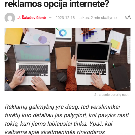
reklamos opcija internete?
A
J. Šalaševičienė
2023-12-18
Laikas: 2 min skaitymo
A
Straipsnio autorių nuotr.
Reklamų galimybių yra daug, tad verslininkai
turėtų kuo detaliau jas palyginti, kol pavyks rasti
tokią, kuri jiems labiausiai tinka. Ypač, kai
kalbama apie skaitmeninės rinkodaros