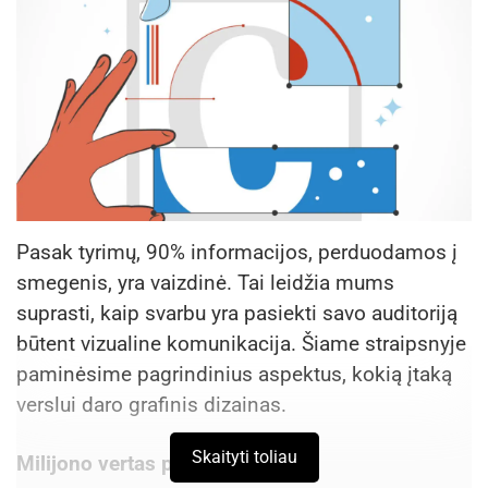
Pasak tyrimų, 90% informacijos, perduodamos į
smegenis, yra vaizdinė. Tai leidžia mums
suprasti, kaip svarbu yra pasiekti savo auditoriją
būtent vizualine komunikacija. Šiame straipsnyje
paminėsime pagrindinius aspektus, kokią įtaką
verslui daro grafinis dizainas.
Skaityti toliau
Milijono vertas pirmasis įspūdis