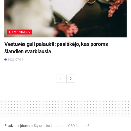
GYVENIMAS
Vestuvės gali palaukti: paaiškėjo, kas poroms
šiandien svarbiausia
2026-07-01
Pradžia
»
Įdomu
»
Ką svarbu žinoti apie CBD šunims?