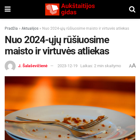
Pradžia
»
Aktualijos
»
Nuo 2024-ųjų rūšiuosime maisto ir virtuvės atliekas
Nuo 2024-ųjų rūšiuosime
maisto ir virtuvės atliekas
A
J. Šalaševičienė
2023-12-19
Laikas: 2 min skaitymo
A