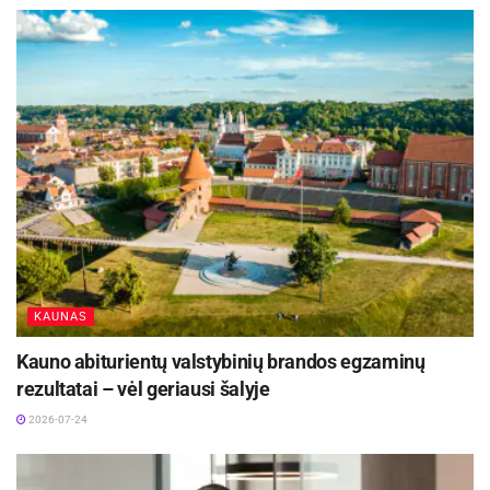
KAUNAS
Šiuolaikinis internetinio puslapio dizainas
Kauno abiturientų valstybinių brandos egzaminų
rezultatai – vėl geriausi šalyje
2026-07-24
Pasitikėjimas ir patikimumas