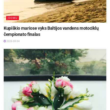
jos palaikymu – tai yra labai svarbu.
Aktualios
naujienos
ĮDOMU
Festivalį „ConTempo“ Kaune uždarys sudėtingas
Kupiškio mariose vyks Baltijos vandens motociklų
pasirodymas aštuonių metrų aukštyje ir piknikas
čempionato finalas
Santakoje
2026-08-05
2026-08-04
Lietuvos kino legenda režisierius Algimantas
Puipa ir kino režisierė Janina Lapinskaitė dar šią
vasarą svečiuosis Zarasuose
2026-08-04
Kartu su Google reklama
Jeigu norite, kad Jūsų reklama būtų efektyvi ne
tik ilgą laiko tarpą, tačiau taip pat padėtų
pamatyti realius rezultatus dabar – tokiu atveju
geriausia, kai SEO yra derinama kartu su Google