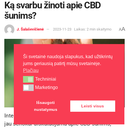
Ką svarbu žinoti apie CBD
šunims?
A
J. Šalaševičienė
2023-11-23
Laikas: 2 min skaitymo
A
Ši svetainė naudoja slapukus, kad užtikrintų
jums geriausią patirtį mūsų svetainėje.
Plačiau
Techniniai
Techniniai
Marketingo
Marketingo
Išsaugoti
Leisti visus
nustatymus
Internete ir keturkojų mylėtojų bendruomenėse
jau senokai diskutuojama apie CBD šunims,