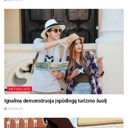
seksualinio smurto;
sukčiavimo;
priekabiavimo ir persekiojimo;
išnaudojimo internete;
kitų nusikalstamų veikų.
Centras teikia kompleksinę pagalbą:
informaciją ir konsultacijas apie nukentėjusiųjų teises
bei galimas apsaugos priemones;
AKTUALIJOS
teisinę pagalbą ir konsultacijas;
Ignalina demonstruoja įspūdingą turizmo šuolį
psichologinę, socialinę pagalbą nukentėjusiems
2026-08-05
asmenims bei jų šeimos nariams;
pagalbą ir lydėjimą kreipiantis į policiją, prokuratūrą,
sveikatos priežiūros įstaigas ar kitas atsakingas