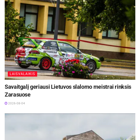
siųsti raginimai susitvarkyti, o daliai pažeidėjų
surašyti administracinių nusižengimų protokolai.
Savivaldybė kviečia gyventojus atsakingai
prižiūrėti savo sklypus ir nelaukti įspėjimų ar
kaimynų skundų. Tvarkinga aplinka – tai pagarba
šalia gyvenantiems žmonėms, gražesnis mūsų
krašto vaizdas ir svetingesnis Zarasų rajonas
atvykstantiems svečiams.
LAISVALAIKIS
Šaltinis:
Zarasų rajono savivaldybė
Savaitgalį geriausi Lietuvos slalomo meistrai rinksis
Zarasuose
2026-08-04