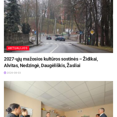
AKTUALIJOS
2027-ųjų mažosios kultūros sostinės – Židikai,
Alvitas, Nedzingė, Daugėliškis, Žasliai
2026-08-03