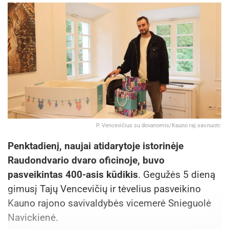
P. Vencevičius su dovanomis/Kauno raj.sav.nuotr.
Penktadienį, naujai atidarytoje istorinėje
Raudondvario dvaro oficinoje, buvo
pasveikintas 400-asis kūdikis
. Gegužės 5 dieną
gimusį Tajų Vencevičių ir tėvelius pasveikino
Kauno rajono savivaldybės vicemerė Snieguolė
Navickienė.