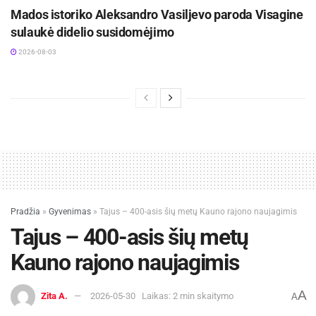
Mados istoriko Aleksandro Vasiljevo paroda Visagine
sulaukė didelio susidomėjimo
2026-08-03
Pradžia
»
Gyvenimas
»
Tajus – 400-asis šių metų Kauno rajono naujagimis
Tajus – 400-asis šių metų
Kauno rajono naujagimis
A
Zita A.
2026-05-30
Laikas: 2 min skaitymo
A