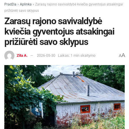
Pradžia
»
Aplinka
»
Zarasų rajono savivaldybė kviečia gyventojus atsakingai
prižiūrėti savo sklypus
Zarasų rajono savivaldybė
kviečia gyventojus atsakingai
prižiūrėti savo sklypus
A
Zita A.
2026-05-30
Laikas: 1 min skaitymo
A