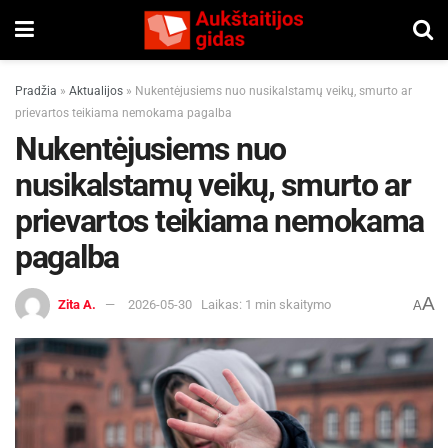
Pradžia
»
Aktualijos
»
Nukentėjusiems nuo nusikalstamų veikų, smurto ar
prievartos teikiama nemokama pagalba
Nukentėjusiems nuo
nusikalstamų veikų, smurto ar
prievartos teikiama nemokama
pagalba
A
Zita A.
2026-05-30
Laikas: 1 min skaitymo
A