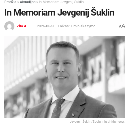
Pradžia
»
Aktualijos
»
In Memoriam Jevgenij Šuklin
In Memoriam Jevgenij Šuklin
A
Zita A.
2026-05-30
Laikas: 1 min skaitymo
A
Jevgenij Šuklin/Socialinių tinklų nuotr.