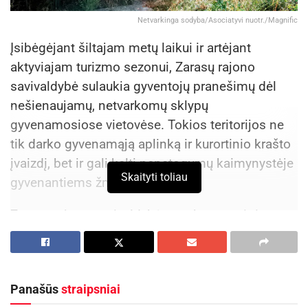
Netvarkinga sodyba/Asociatyvi nuotr./Magnific
Įsibėgėjant šiltajam metų laikui ir artėjant
aktyviajam turizmo sezonui, Zarasų rajono
savivaldybė sulaukia gyventojų pranešimų dėl
nešienaujamų, netvarkomų sklypų
gyvenamosiose vietovėse. Tokios teritorijos ne
tik darko gyvenamąją aplinką ir kurortinio krašto
įvaizdį, bet ir gali kelti nepatogumų kaimynystėje
Skaityti toliau
gyvenantiems žmonėms.
Zarasų rajono savivaldybės tarybos patvirtintose
Zarasų rajono savivaldybės teritorijos tvarkymo ir
švaros taisyklėse nustatyta, jog gyvenamosiose
vietovėse, nepriklausomai nuo žemės sklypo
Panašūs
straipsniai
paskirties, žolė turi būti šienaujama pagal poreikį