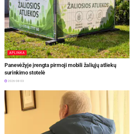
APLINKA
Panevėžyje įrengta pirmoji mobili žaliųjų atliekų
surinkimo stotelė
2026-08-03