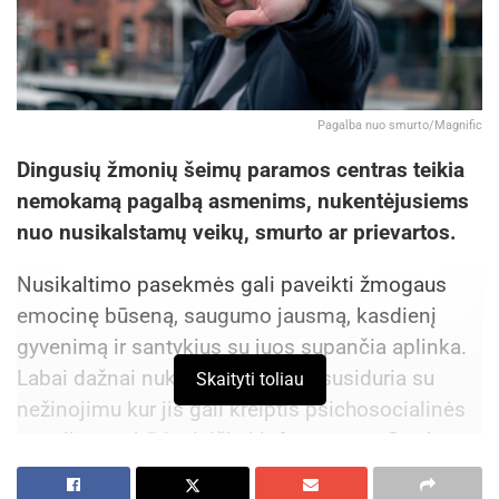
Pagalba nuo smurto/Magnific
Dingusių žmonių šeimų paramos centras teikia
nemokamą pagalbą asmenims, nukentėjusiems
nuo nusikalstamų veikų, smurto ar prievartos.
Nusikaltimo pasekmės gali paveikti žmogaus
emocinę būseną, saugumo jausmą, kasdienį
gyvenimą ir santykius su juos supančia aplinka.
Labai dažnai nukentėjęs asmuo susiduria su
Skaityti toliau
nežinojimu kur jis gali kreiptis psichosocialinės
pagalbos ar būti teisiškai informuotas. Svarbu
žinoti, kad pagalba yra prieinama ir ją galima