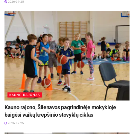
2026-07-25
Šaltinis:
Kauno rajono savivaldybė
KAUNO RAJONAS
Kauno rajono, Šlienavos pagrindinėje mokykloje
baigėsi vaikų krepšinio stovyklų ciklas
2026-07-25