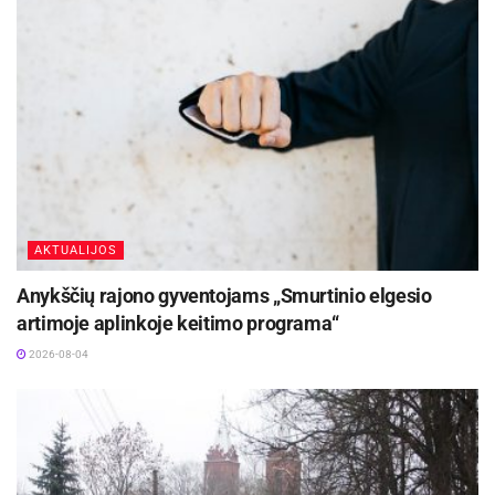
Šaltinis:
Švenčionių rajono savivaldybė
AKTUALIJOS
Anykščių rajono gyventojams „Smurtinio elgesio
artimoje aplinkoje keitimo programa“
2026-08-04