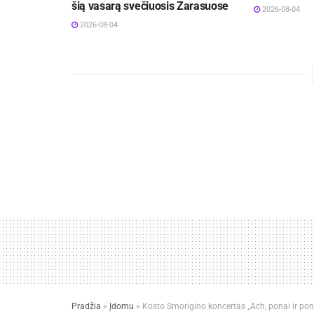
šią vasarą svečiuosis Zarasuose
2026-08-04
2026-08-04
Pradžia
»
Įdomu
»
Kosto Smorigino koncertas „Ach, ponai ir pon