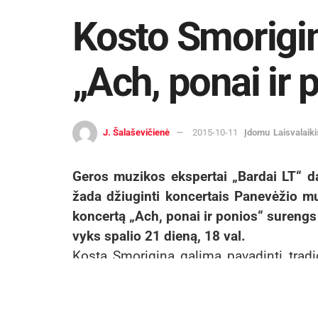
Kosto Smorigi
„Ach, ponai ir 
J. Šalaševičienė
2015-10-11
Įdomu
Laisvalaiki
Geros muzikos ekspertai „Bardai LT“ d
žada džiuginti koncertais Panevėžio mu
koncertą „Ach, ponai ir ponios“ surengs
vyks spalio 21 dieną, 18 val.
Kostą Smoriginą galima pavadinti tradic
tęsiančiu Vytauto Kernagio pradėtą keli
Stankevičiaus, Jono Strielkūno, L. Deg
atlikėjas: „Dainavimas yra labai arti tea