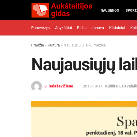
NAUJIENOS
SPORT
Panevėžys
Anykščiai
Biržai
Jonava
Kėdainiai
Kai
Pradžia
»
Kultūra
»
Naujausiųjų laikų muzika
Naujausiųjų la
J. Šalaševičienė
2015-10-11
Kultūra
Laisvalaik