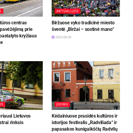
S
AKTUALIJOS
tūros centras
Biržuose vyko tradicinė miesto
 pavėžėjimą prie
šventė „Biržai – sostinė mano“
pastatyto kryžiaus
2026-08-05
je
IS
ĮDOMU
eriausi Lietuvos
Kėdainiuose prasidės kultūros ir
trai rinksis
istorijos festivalis „Radviliada“ ir
papasakos kunigaikščių Radvilų