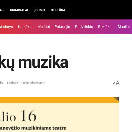
AS
KRIMINALAI
ĮDOMU
KULTŪRA
šiadorys
Kupiškis
Molėtai
Pakruojis
Radviliškis
Rokiškis
Šiauliai
ikų muzika
A
is
Laikas: 1 min skaitymo
A