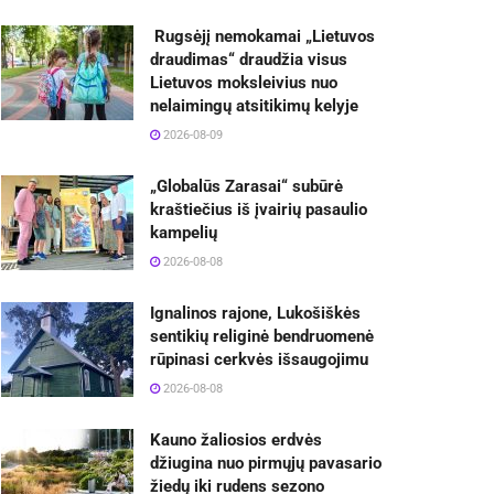
Rugsėjį nemokamai „Lietuvos
draudimas“ draudžia visus
Lietuvos moksleivius nuo
nelaimingų atsitikimų kelyje
2026-08-09
„Globalūs Zarasai“ subūrė
kraštiečius iš įvairių pasaulio
kampelių
2026-08-08
Ignalinos rajone, Lukošiškės
sentikių religinė bendruomenė
rūpinasi cerkvės išsaugojimu
2026-08-08
Kauno žaliosios erdvės
džiugina nuo pirmųjų pavasario
žiedų iki rudens sezono