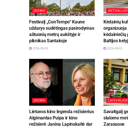
ĮDOMU
AKTUALIJO
Festivalį „ConTempo“ Kaune
Kėdainių kul
uždarys sudėtingas pasirodymas
organizuoja
aštuonių metrų aukštyje ir
kėdainiečių 
piknikas Santakoje
Baltijos kely
2026-08-05
2026-08-05
ĮDOMU
LAISVALAIK
Lietuvos kino legenda režisierius
Savaitgalį g
Algimantas Puipa ir kino
slalomo meis
režisierė Janina Lapinskaitė dar
Zarasuose