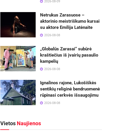
2026-08-09
Netrukus Zarasuose –
aktorinio meistriškumo kursai
su aktore Emilija Latėnaite
2026-08-08
„Globalūs Zarasai“ subūrė
kraštiečius iš įvairių pasaulio
kampelių
2026-08-08
Ignalinos rajone, Lukošiškės
sentikių religinė bendruomenė
rūpinasi cerkvės išsaugojimu
2026-08-08
Vietos
Naujienos