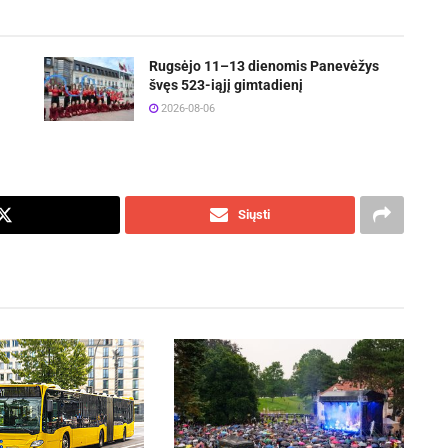
Rugsėjo 11–13 dienomis Panevėžys
švęs 523-iąjį gimtadienį
2026-08-06
Siųsti