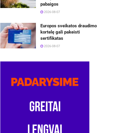
pabaigos
2026-08-07
Europos sveikatos draudimo
kortelę gali pakeisti
sertifikatas
2026-08-07