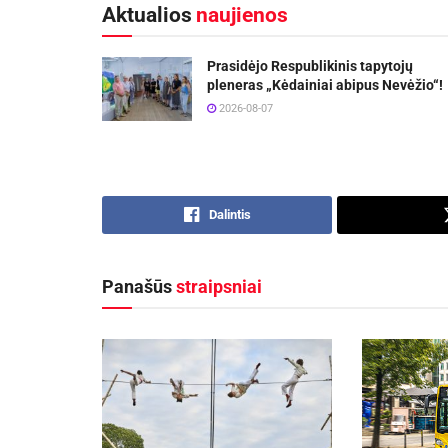
Aktualios
naujienos
Prasidėjo Respublikinis tapytojų
pleneras „Kėdainiai abipus Nevėžio“!
2026-08-07
Dalintis
Panašūs
straipsniai