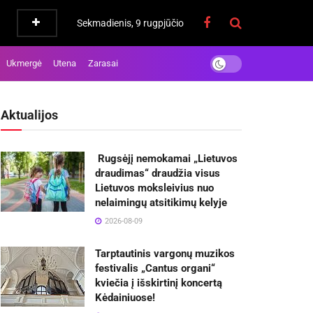
Sekmadienis, 9 rugpjūčio
Ukmergė
Utena
Zarasai
Aktualijos
Rugsėjį nemokamai „Lietuvos
draudimas“ draudžia visus
Lietuvos moksleivius nuo
nelaimingų atsitikimų kelyje
2026-08-09
Tarptautinis vargonų muzikos
festivalis „Cantus organi“
kviečia į išskirtinį koncertą
Kėdainiuose!