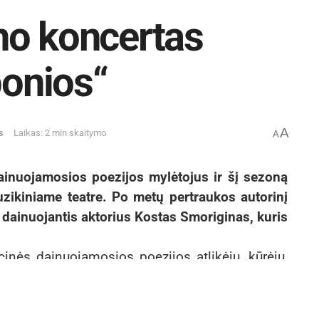
no koncertas
ponios“
A
s
Laikas: 2 min skaitymo
A
ainuojamosios poezijos mylėtojus ir šį sezoną
zikiniame teatre. Po metų pertraukos autorinį
 dainuojantis aktorius Kostas Smoriginas, kuris
inės dainuojamosios poezijos atlikėju, kūrėju,
ą. Dainuojantis aktorius dainas atlieka Rimvydo
ėsio ir kitų poetų tekstais. Kaip teigia pats
tro, tai – spektaklis, mano specialybė… Tai nėra