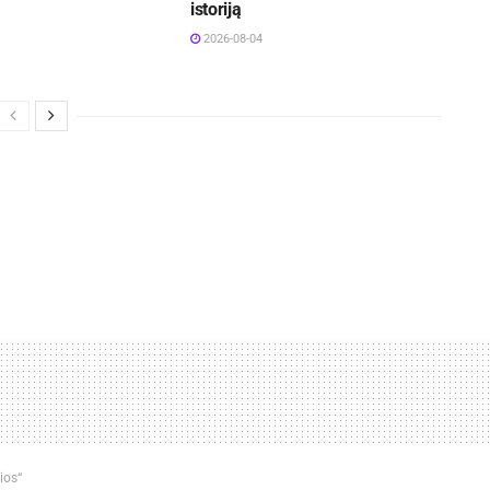
istoriją
2026-08-04
ios“