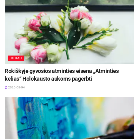
įsiteisėjusiu teismo nuosprendžiu.
Šaltinis:
Prokuratūra
Žymos:
Evaldas Šidlauskas
Rokiškio rajono policijos komisariatas
Sukčiavimas
ĮDOMU
Rokiškyje gyvosios atminties eisena „Atminties
kelias“ Holokausto aukoms pagerbti
2026-08-04