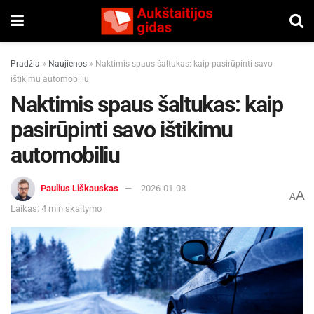
Pradžia
»
Naujienos
»
Naktimis spaus šaltukas: kaip pasirūpinti savo
ištikimu automobiliu
Naktimis spaus šaltukas: kaip
pasirūpinti savo ištikimu
automobiliu
Paulius Liškauskas
2026-01-08
A
A
Laikas: 4 min skaitymo