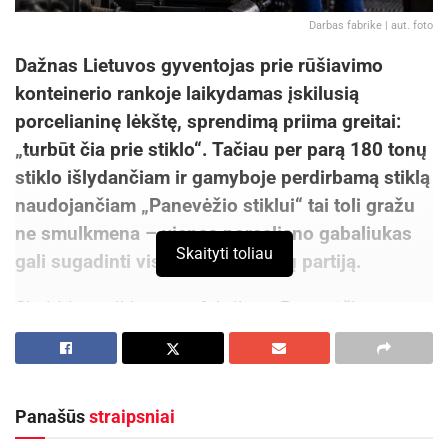
Darbas fabrike | aut. foto
Dažnas Lietuvos gyventojas prie rūšiavimo
konteinerio rankoje laikydamas įskilusią
porcelianinę lėkštę, sprendimą priima greitai:
„turbūt čia prie stiklo“. Tačiau per parą 1
80 tonų
stiklo išlydančiam ir gamyboje
perdirbamą stiklą
naudojančiam
„Panevėžio stiklui“ tai toli gražu
ne smulkmena – vienas porceliano gabaliukas
Skaityti toliau
gali sugadinti visą stiklo gaminių partiją.
Skaidrios stiklo taros fabrikas „Panevėžio
stiklas“ gamyboje naudoja
50 proc.
perdirbamo
stiklo. Kitą pusę pasigamina iš smėlio ir kitų
priedų. Per metus fabrike išlydoma 40–50 tūkst.
Panašūs
straipsniai
tonų, iš kurių maždaug 20–25 tūkst. tonų sudaro