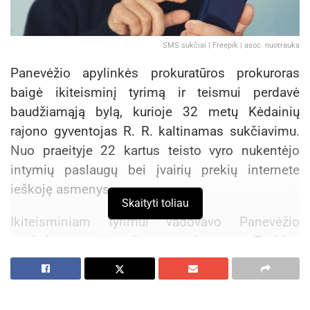
SMS sukčiai | Freepik | asoc. nuotrauka
Panevėžio apylinkės prokuratūros prokuroras
baigė ikiteisminį tyrimą ir teismui perdavė
baudžiamąją bylą, kurioje 32 metų Kėdainių
rajono gyventojas R. R. kaltinamas sukčiavimu.
Nuo praeityje 22 kartus teisto vyro nukentėjo
intymių paslaugų bei įvairių prekių internete
ieškoję asmenys.
Skaityti toliau
Ikiteisminiam tyrimui vadovavo Panevėžio
apylinkės prokuratūros prokuroras Evaldas
Šidlauskas, o tyrimą atliko Rokiškio rajono
policijos komisariato pareigūnai.