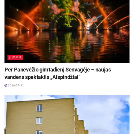
ĮDOMU
Per Panevėžio gimtadienį Senvagėje – naujas
vandens spektaklis „Atspindžiai“
2026-07-31