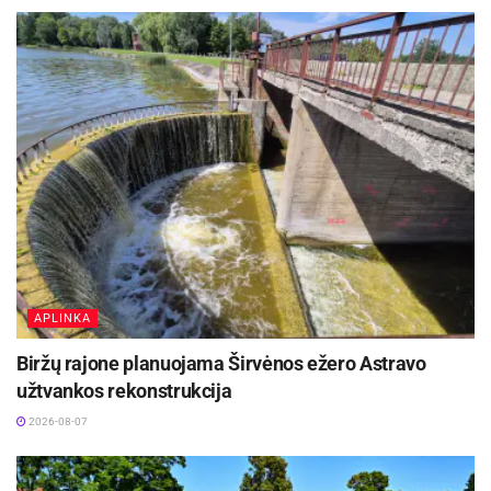
duženos.
Kad būtų lengviau įsivaizduoti – į
„
vieną traukinio sąstatą telpa apie
2000 tonų. Tai reiškia, kad per metus
perdirbame maždaug 10–12 pilnų
traukinių sąstatų stiklo“, – palygina
„Panevėžio stiklo“ vadovas Gintaras
Petrauskas.
APLINKA
Biržų rajone planuojama Širvėnos ežero Astravo
užtvankos rekonstrukcija
2026-08-07