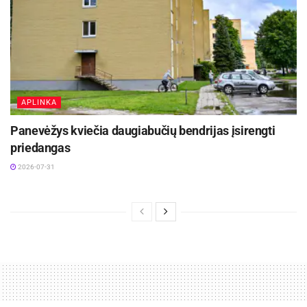
APLINKA
Panevėžys kviečia daugiabučių bendrijas įsirengti
priedangas
2026-07-31