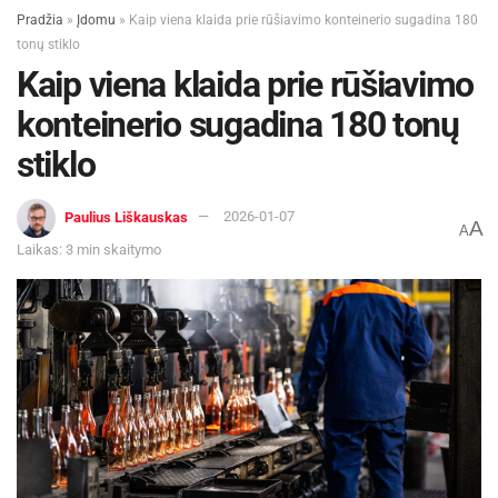
Pradžia
»
Įdomu
»
Kaip viena klaida prie rūšiavimo konteinerio sugadina 180
tonų stiklo
Kaip viena klaida prie rūšiavimo
konteinerio sugadina 180 tonų
stiklo
Paulius Liškauskas
2026-01-07
A
A
Laikas: 3 min skaitymo