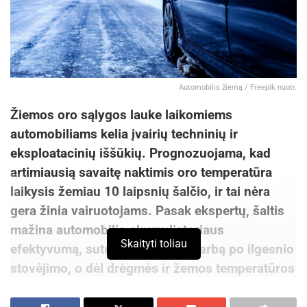
Automobilis žiemą / Freepik nuotr.
Žiemos oro sąlygos lauke laikomiems
automobiliams kelia įvairių techninių ir
eksploatacinių iššūkių. Prognozuojama, kad
artimiausią savaitę naktimis oro temperatūra
laikysis žemiau 10 laipsnių šalčio, ir tai nėra
gera žinia vairuotojams. Pasak ekspertų, šaltis
mažina automobilio akumuliatoriaus
Skaityti toliau
efektyvumą, sutrikdo stabdžių darbą po ilgesnio
stovėjimo, o dėl drėgmės ir žemos temperatūros
gali užšalti durys ir spynelės.