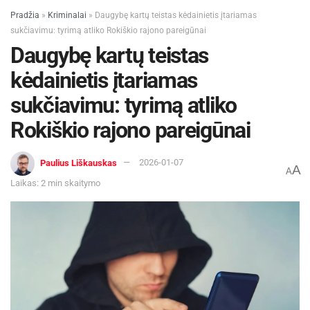
Pradžia
»
Kriminalai
»
Daugybę kartų teistas kėdainietis įtariamas
sukčiavimu: tyrimą atliko Rokiškio rajono pareigūnai
Daugybę kartų teistas
kėdainietis įtariamas
sukčiavimu: tyrimą atliko
Rokiškio rajono pareigūnai
Paulius Liškauskas
2026-01-07
A
A
Laikas: 2 min skaitymo