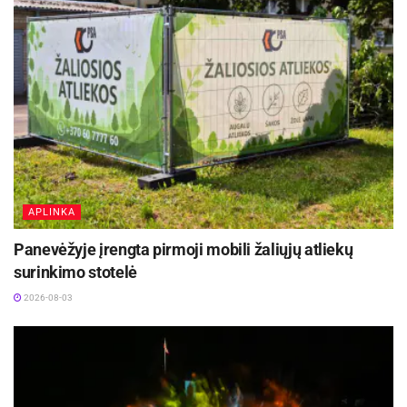
Žymos:
AB „Panevėžio energija“
Infrastruktūra
APLINKA
Panevėžyje įrengta pirmoji mobili žaliųjų atliekų
surinkimo stotelė
2026-08-03