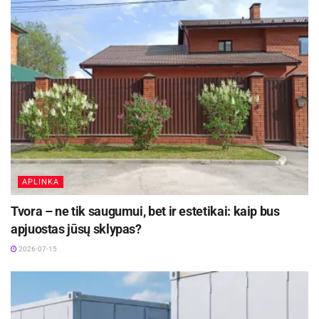
APLINKA
Tvora – ne tik saugumui, bet ir estetikai: kaip bus
apjuostas jūsų sklypas?
2026-07-15