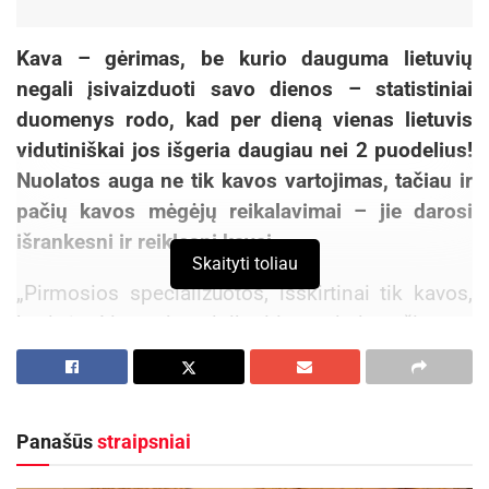
Kava – gėrimas, be kurio dauguma lietuvių
negali įsivaizduoti savo dienos – statistiniai
duomenys rodo, kad per dieną vienas lietuvis
vidutiniškai jos išgeria daugiau nei 2 puodelius!
Nuolatos auga ne tik kavos vartojimas, tačiau ir
pačių kavos mėgėjų reikalavimai – jie darosi
išrankesni ir reiklesni kavai.
Skaityti toliau
„Pirmosios specializuotos, išskirtinai tik kavos,
kavinės Lietuvoje prigijo itin greitai, o žinomo
prekės ženklo kavos puodelis rankoje, einant
gatve, tapo savotiška miesto žmogaus įvaizdžio
detale. Nuo pirmųjų kavinių tinklų atsidarymo šis
Panašūs
straipsniai
tas smarkiai pasikeitė – vartotojui nebeužtenka,
kad kava būtų tiesiog skani ir greitai paruošiama.