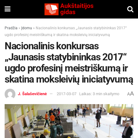
Pradžia
»
Įdomu
»
Nacionalinis konkursas „Jaunasis statybininkas 2017“
ugdo profesinį meistriškumą ir skatina moksleivių iniciatyvumą
Nacionalinis konkursas
„Jaunasis statybininkas 2017“
ugdo profesinį meistriškumą ir
skatina moksleivių iniciatyvumą
A
J. Šalaševičienė
2017-03-07
Laikas: 3 min skaitymo
A