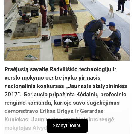
Praėjusią savaitę Radviliškio technologijų ir
verslo mokymo centre įvyko pirmasis
nacionalinis konkursas „Jaunasis statybininkas
2017“. Geriausia pripažinta Kėdainių profesinio
rengimo komanda, kurioje savo sugebėjimus
demonstravo Erikas Brigys ir Gerardas
Kunickas. Jaunuosius statybininkus rengė
Skaityti toliau
mokytojas Alvydas Beteika.