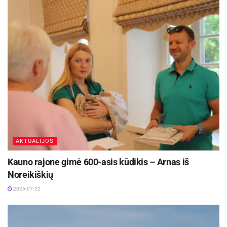
Per keletą pastarųjų metų žmonės pradėjo daug
labiau domėtis kavos kokybe, kilme ir
alternatyviais kavos paruošimo būdais“, – sako
kavos barų tinklo „Vero Cafe“ vadovė Laima
Vėželienė.
AKTUALIJOS
Kauno rajone gimė 600-asis kūdikis – Arnas iš
Noreikiškių
2026-07-22
-
+
1
2