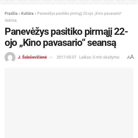
Pradžia
»
Kultūra
»
Panevėžys pasitiko pirmąjį 22-ojo „Kino pavasario“
seansą
Panevėžys pasitiko pirmąjį 22-
ojo „Kino pavasario“ seansą
A
J. Šalaševičienė
2017-03-07
Laikas: 3 min skaitymo
A