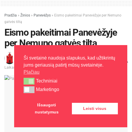
Pradžia
»
Žinios
»
Panevėžys
»
Eismo pakeitimai Panevėžyje per Nemuno
gatvės tiltą
Eismo pakeitimai Panevėžyje
per Nemuno gatvės tiltą
Ši svetainė naudoja slapukus, kad užtikrintų
Panevėžio miesto savivaldybė
2025-10-09
A
A
jums geriausią patirtį mūsų svetainėje.
Laikas: 1 min skaitymo
Plačiau
Techniniai
Techniniai
Marketingo
Marketingo
Išsaugoti
Leisti visus
nustatymus