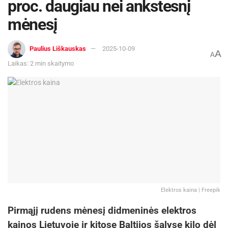
proc. daugiau nei ankstesnį
mėnesį
Paulius Liškauskas
2025-10-09
A
A
Laikas: 2 min skaitymo
Elektros kaina | Freepik
Pirmąjį rudens mėnesį didmeninės elektros
kainos Lietuvoje ir kitose Baltijos šalyse kilo dėl