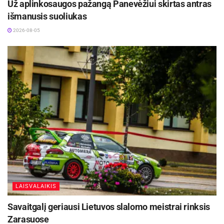
Už aplinkosaugos pažangą Panevėžiui skirtas antras
puikiu pasirodymu ir atkaklia kova Žemaitijos
išmanusis suoliukas
taurėje!
2026-08-05
Žymos:
Panevėžio sporto centras
LAISVALAIKIS
Savaitgalį geriausi Lietuvos slalomo meistrai rinksis
Zarasuose