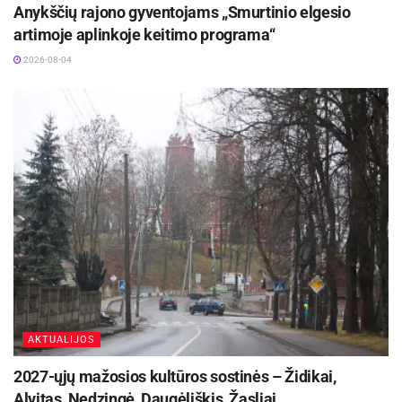
Anykščių rajono gyventojams „Smurtinio elgesio
artimoje aplinkoje keitimo programa“
2026-08-04
AKTUALIJOS
2027-ųjų mažosios kultūros sostinės – Židikai,
Alvitas, Nedzingė, Daugėliškis, Žasliai