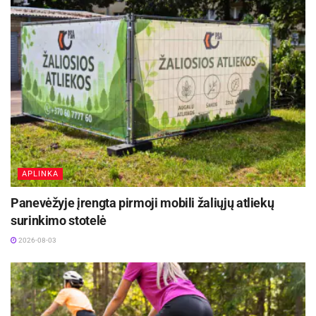
APLINKA
Panevėžyje įrengta pirmoji mobili žaliųjų atliekų
surinkimo stotelė
2026-08-03