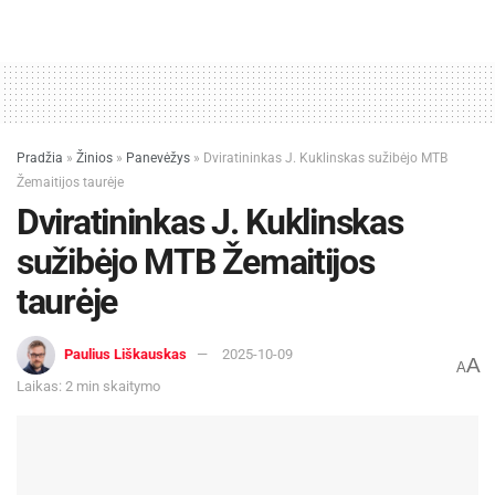
Pradžia
»
Žinios
»
Panevėžys
»
Dviratininkas J. Kuklinskas sužibėjo MTB
Žemaitijos taurėje
Dviratininkas J. Kuklinskas
sužibėjo MTB Žemaitijos
taurėje
Paulius Liškauskas
2025-10-09
A
A
Laikas: 2 min skaitymo