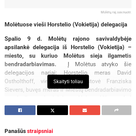
Molėtų raj.sav.nuotr.
Molėtuose vieši Horstelio (Vokietija) delegacija
Spalio 9 d. Molėtų rajono savivaldybėje
apsilankė delegacija iš Horstelio (Vokietija) –
miesto, su kuriuo Molėtus sieja ilgametis
bendradarbiavimas.
Į Molėtus atvyko šie
delegacijos nariai: Horstelio meras David
Ostholthoff, viešųjų ryšių atstovė Franziska
Skaityti toliau
Sievers, buvęs meras ir Miestų bendradarbiavimo
asociacijos pirmininkas Heinz Hüppe bei
asociacijos narys Manfred Heiden.
Aktualios
naujienos
Panašūs
straipsniai