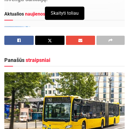
Skaityti toliau
Aktualios
naujienos
Patogesnės kelionės elektriniais traukiniais iš
Radviliškio – jau šį rudenį
2026-08-05
Visagino savivaldybės teritorijoje Antiteroristinių
operacijų rinktinė „Aras“ organizuoja
Panašūs
straipsniai
tarptautines pratybas „Baltic Shadow“
2026-08-05
Dabar
Paramos už žemės ūkio naudmenas ir
kitus plotus bei ūkinius gyvūnus paraiškos ir
tiesioginių išmokų administravimo bei kontrolės
taisyklėse
nustatyta, kad pareiškėjai, kurie nuo
2025 m. prisiėmė įsipareigojimus dalyvauti
kompleksinės ekologinės sistemos „Veiklos