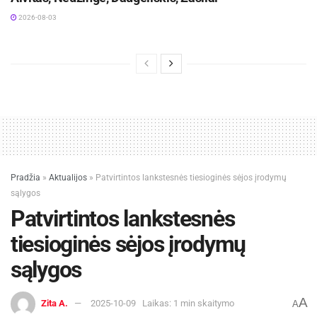
2026-08-03
Pradžia
»
Aktualijos
»
Patvirtintos lankstesnės tiesioginės sėjos įrodymų
sąlygos
Patvirtintos lankstesnės
tiesioginės sėjos įrodymų
sąlygos
A
Zita A.
2025-10-09
Laikas: 1 min skaitymo
A