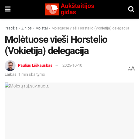
Pradžia
»
Žinios
»
Molėtai
»
Molėtuose vieši Horstelio (Vokietija) delegacija
Molėtuose vieši Horstelio
(Vokietija) delegacija
Paulius Liškauskas
2025-10-10
A
A
Laikas: 1 min skaitymo