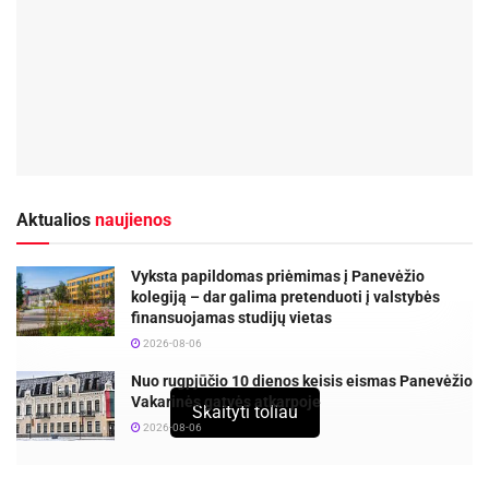
Aktualios
naujienos
Vyksta papildomas priėmimas į Panevėžio
kolegiją – dar galima pretenduoti į valstybės
finansuojamas studijų vietas
2026-08-06
Nuo rugpjūčio 10 dienos keisis eismas Panevėžio
Vakarinės gatvės atkarpoje
Skaityti toliau
2026-08-06