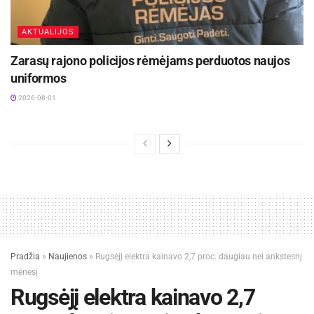
AKTUALIJOS
Zarasų rajono policijos rėmėjams perduotos naujos
uniformos
2026-08-01
Pradžia
»
Naujienos
»
Rugsėjį elektra kainavo 2,7 proc. daugiau nei ankstesnį
mėnesį
Rugsėjį elektra kainavo 2,7