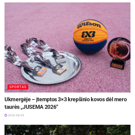
SPORTAS
Ukmergėje – įtemptos 3×3 krepšinio kovos dėl mero
taurės „JUSEMA 2026“
2026-08-03