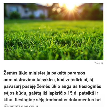
Freepik
Žemės ūkio ministerija pakeitė paramos
administravimo taisykles, kad žemdirbiai, šį
pavasarį pasėję žemės ūkio augalus tiesioginės
sėjos būdu, galėtų iki lapkričio 15 d. pateikti ir
kitus tiesioginę sėją įrodančius dokumentus bei
išvengti sankcijų.