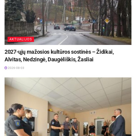
AKTUALIJOS
2027-ųjų mažosios kultūros sostinės – Židikai,
Alvitas, Nedzingė, Daugėliškis, Žasliai
2026-08-03