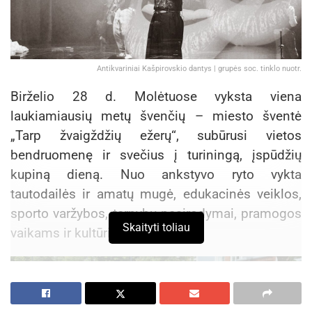
Antikvariniai Kašpirovskio dantys | grupės soc. tinklo nuotr.
Birželio 28 d. Molėtuose vyksta viena
laukiamiausių metų švenčių – miesto šventė
„Tarp žvaigždžių ežerų“, subūrusi vietos
bendruomenę ir svečius į turiningą, įspūdžių
kupiną dieną. Nuo ankstyvo ryto vykta
tautodailės ir amatų mugė, edukacinės veiklos,
sporto varžybos, tarnybų pasirodymai, pramogos
Skaityti toliau
vaikams ir kultūriniai renginiai.