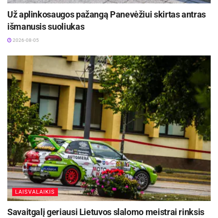
Už aplinkosaugos pažangą Panevėžiui skirtas antras
išmanusis suoliukas
2026-08-05
LAISVALAIKIS
Savaitgalį geriausi Lietuvos slalomo meistrai rinksis