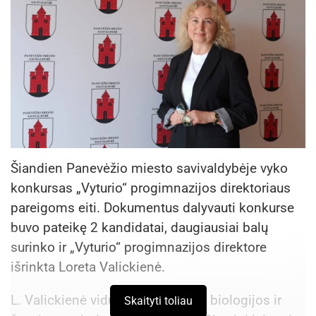
Šiandien Panevėžio miesto savivaldybėje vyko
konkursas „Vyturio“ progimnazijos direktoriaus
pareigoms eiti. Dokumentus dalyvauti konkurse
buvo pateikę 2 kandidatai, daugiausiai balų
surinko ir „Vyturio“ progimnazijos direktore
išrinkta Loreta Valickienė.
L. Valickienė vidurinės mokyklos biologijos ir
Skaityti toliau