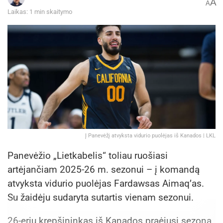
A
A
Laikas: 1 min skaitymo
Dar vienas privalumas – dviračiu galima važiuoti
nepriklausomai nuo amžiaus ar fizinio
pasirengimo. Daugelis dviratininkų pažymi, kad
toks reguliarus sportas padeda atsipalaiduoti,
pagerina nuotaiką, o pasiekti rezultatai suteikia
pasitenkinimo jausmą.
Į Panevėžį atvyksta vidurio puolėjas iš Kanados | LKL
Panevėžio „Lietkabelis“ toliau ruošiasi
artėjančiam 2025-26 m. sezonui – į komandą
atvyksta vidurio puolėjas Fardawsas Aimaq’as.
Su žaidėju sudaryta sutartis vienam sezonui.
26-erių krepšininkas iš Kanados praėjusį sezoną