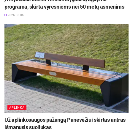
programa, skirta vyresniems nei 50 metų asmenims
2026-08-06
APLINKA
Už aplinkosaugos pažangą Panevėžiui skirtas antras
išmanusis suoliukas