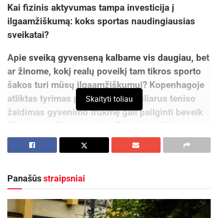
Kai fizinis aktyvumas tampa investicija į
ilgaamžiškumą: koks sportas naudingiausias
sveikatai?
Apie sveiką gyvenseną kalbame vis daugiau, bet
ar žinome, kokį realų poveikį tam tikros sporto
šakos turi mūsų ilgaamžiškumui? Kopenhagoje
atliktas tyrimas parodė, kad reguliarus teniso
Skaityti toliau
žaidimas gyvenimo trukmę gali pailginti beveik
10 metų, važiavimas dviračiu – beveik 4, o
plaukimas – daugiau nei 3 metais.
Kodėl verta rinktis tenisą?
Panašūs
straipsniai
Aktualios
naujienos
Kauno rajone, Čekiškėje vyks 2028 metų Europos