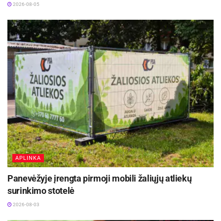
2026-08-05
APLINKA
Panevėžyje įrengta pirmoji mobili žaliųjų atliekų
surinkimo stotelė
2026-08-03