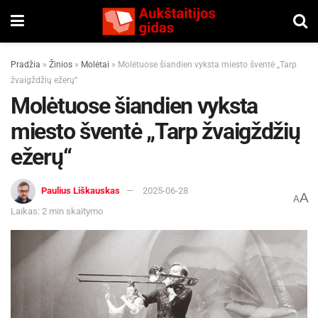
Pradžia
»
Žinios
»
Molėtai
»
Molėtuose šiandien vyksta miesto šventė „Tarp
žvaigždžių ežerų“
Molėtuose šiandien vyksta
miesto šventė „Tarp žvaigždžių
ežerų“
Paulius Liškauskas
2025-06-28
A
A
Laikas: 2 min skaitymo