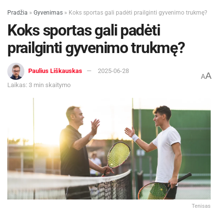
Pradžia
»
Gyvenimas
»
Koks sportas gali padėti prailginti gyvenimo trukmę?
Koks sportas gali padėti
prailginti gyvenimo trukmę?
Paulius Liškauskas
2025-06-28
A
A
Laikas: 3 min skaitymo
Tenisas