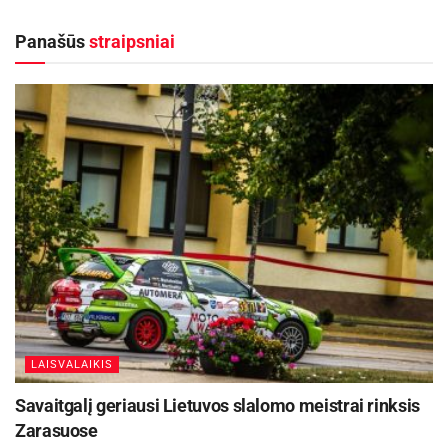
Panašūs
straipsniai
Molėtuose šiandien vyksta miesto šventė „Tarp žvaigždžių ežerų“ | moletai.lt
LAISVALAIKIS
Savaitgalį geriausi Lietuvos slalomo meistrai rinksis
Zarasuose