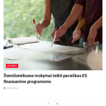
ĮDOMU
Švenčionėliuose mokymai teikti paraiškas ES
finansavimo programoms
2026-08-01