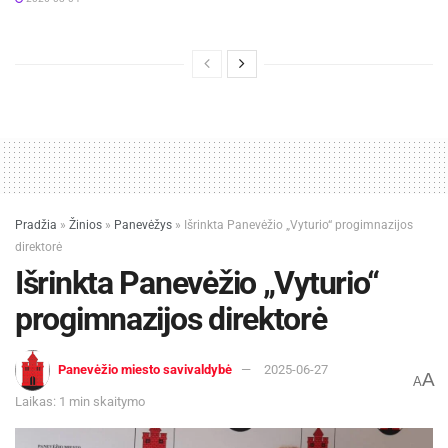
Pradžia
»
Žinios
»
Panevėžys
»
Išrinkta Panevėžio „Vyturio“ progimnazijos
direktorė
Išrinkta Panevėžio „Vyturio“
progimnazijos direktorė
Panevėžio miesto savivaldybė
2025-06-27
A
A
Laikas: 1 min skaitymo