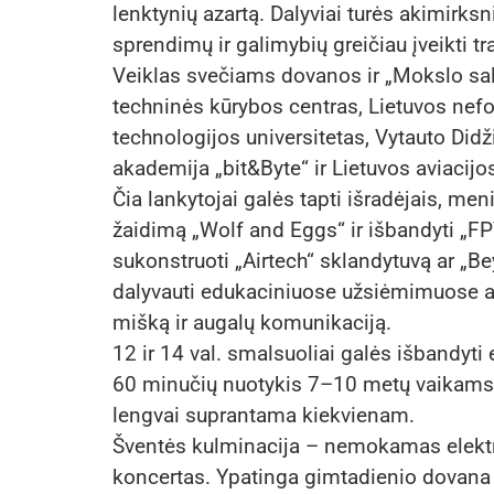
lenktynių azartą. Dalyviai turės akimirksn
sprendimų ir galimybių greičiau įveikti tr
Veiklas svečiams dovanos ir „Mokslo sal
techninės kūrybos centras, Lietuvos nef
technologijos universitetas, Vytauto Didž
akademija „bit&Byte“ ir Lietuvos aviacijo
Čia lankytojai galės tapti išradėjais, men
žaidimą „Wolf and Eggs“ ir išbandyti „FPV
sukonstruoti „Airtech“ sklandytuvą ar „B
dalyvauti edukaciniuose užsiėmimuose ap
mišką ir augalų komunikaciją.
12 ir 14 val. smalsuoliai galės išbandyti 
60 minučių nuotykis 7–10 metų vaikams i
lengvai suprantama kiekvienam.
Šventės kulminacija – nemokamas elekt
koncertas. Ypatinga gimtadienio dovana 