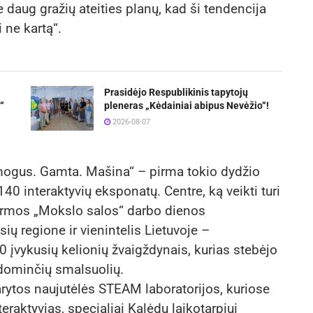
daug gražių ateities planų, kad ši tendencija
i ne kartą“.
Prasidėjo Respublikinis tapytojų
“
pleneras „Kėdainiai abipus Nevėžio“!
2026-08-07
Žmogus. Gamta. Mašina“ – pirma tokio dydžio
140 interaktyvių eksponatų. Centre, ką veikti turi
pirmos „Mokslo salos“ darbo dienos
ų regione ir vienintelis Lietuvoje –
 įvykusių kelionių žvaigždynais, kurias stebėjo
dominčių smalsuolių.
arytos naujutėlės STEAM laboratorijos, kuriose
eraktyvias, specialiai Kalėdų laikotarpiui