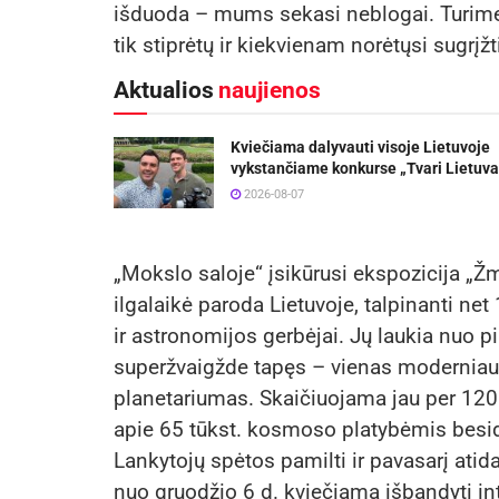
išduoda – mums sekasi neblogai. Turime 
tik stiprėtų ir kiekvienam norėtųsi sugrįžt
Aktualios
naujienos
Kviečiama dalyvauti visoje Lietuvoje
vykstančiame konkurse „Tvari Lietuva
2026-08-07
„Mokslo saloje“ įsikūrusi ekspozicija „
ilgalaikė paroda Lietuvoje, talpinanti net 
ir astronomijos gerbėjai. Jų laukia nuo 
superžvaigžde tapęs – vienas moderniausi
planetariumas. Skaičiuojama jau per 1200
apie 65 tūkst. kosmoso platybėmis besi
Lankytojų spėtos pamilti ir pavasarį atid
nuo gruodžio 6 d. kviečiama išbandyti int