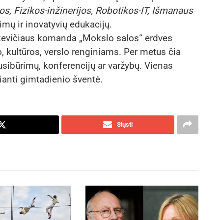
os, Fizikos-inžinerijos, Robotikos-IT, Išmanaus
mų ir inovatyvių edukacijų.
atkevičiaus komanda „Mokslo salos“ erdves
o, kultūros, verslo renginiams. Per metus čia
usibūrimų, konferencijų ar varžybų. Vienas
ianti gimtadienio šventė.
Siųsti