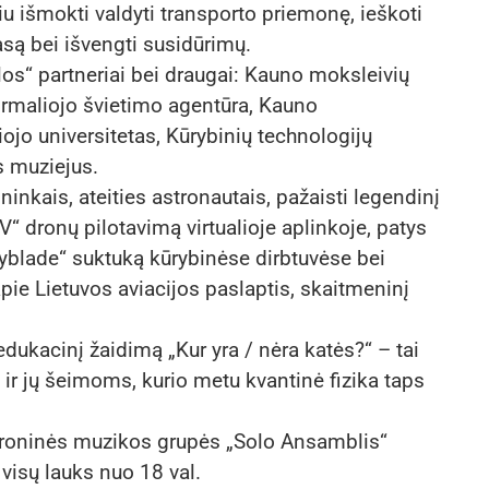
iu išmokti valdyti transporto priemonę, ieškoti
asą bei išvengti susidūrimų.
os“ partneriai bei draugai: Kauno moksleivių
ormaliojo švietimo agentūra, Kauno
iojo universitetas, Kūrybinių technologijų
s muziejus.
ininkais, ateities astronautais, pažaisti legendinį
“ dronų pilotavimą virtualioje aplinkoje, patys
eyblade“ suktuką kūrybinėse dirbtuvėse bei
ie Lietuvos aviacijos paslaptis, skaitmeninį
edukacinį žaidimą „Kur yra / nėra katės?“ – tai
r jų šeimoms, kurio metu kvantinė fizika taps
roninės muzikos grupės „Solo Ansamblis“
visų lauks nuo 18 val.