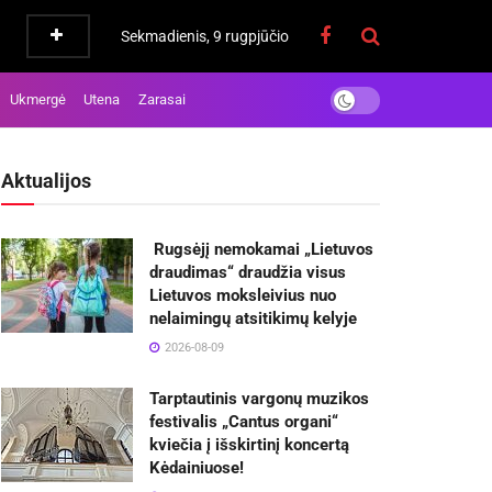
Sekmadienis, 9 rugpjūčio
Ukmergė
Utena
Zarasai
Aktualijos
Rugsėjį nemokamai „Lietuvos
draudimas“ draudžia visus
Lietuvos moksleivius nuo
nelaimingų atsitikimų kelyje
2026-08-09
Tarptautinis vargonų muzikos
festivalis „Cantus organi“
kviečia į išskirtinį koncertą
Kėdainiuose!