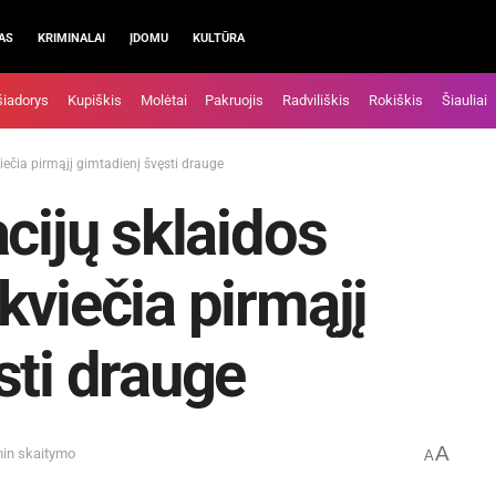
AS
KRIMINALAI
ĮDOMU
KULTŪRA
šiadorys
Kupiškis
Molėtai
Pakruojis
Radviliškis
Rokiškis
Šiauliai
iečia pirmąjį gimtadienį švęsti drauge
cijų sklaidos
kviečia pirmąjį
sti drauge
A
min skaitymo
A