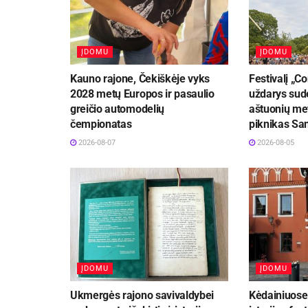
ĮDOMU
ĮDOMU
Kauno rajone, Čekiškėje vyks
Festivalį „
2028 metų Europos ir pasaulio
uždarys sud
greičio automodelių
aštuonių met
čempionatas
piknikas Sa
2026-08-07
2026-08-05
ĮDOMU
ĮDOMU
Ukmergės rajono savivaldybei
Kėdainiuose 