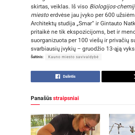
skirtas, veiklas. Iš viso
Biologijos-chemij
miesto
erdvėse jau įvyko per 600 užsiėmi
Architektų studija „Smar“ ir Gintauto N
pritaikė ne tik ekspozicijoms, bet ir men
suorganizuota per 100 viešų ir privačių s
svarbiausių įvykių – gruodžio 13-ąją vyks
Šaltinis:
Kauno miesto savivaldybė
Dalintis
Panašūs
straipsniai