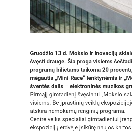
Gruodžio 13 d. Mokslo ir inovacijų sklai
švęsti drauge. Šia proga visiems šeštad
programų bilietams taikoma 20 procentų
mėgautis „Mini-Race“ lenktynėmis ir „M
šventės dalis – elektroninės muzikos g
Pirmąjį gimtadienį švęsianti „Mokslo sala
visiems. Be įprastinių veiklų ekspozicijo
atskira nemokamų renginių programa.
Centre veiks specialiai gimtadieniui įren
ekspozicijų erdvėje įsikūrę naujos kartos 