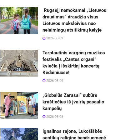
Rugsėjį nemokamai „Lietuvos
draudimas“ draudžia visus
Lietuvos moksleivius nuo
nelaimingų atsitikimų kelyje
2026-08-09
Tarptautinis vargonų muzikos
festivalis „Cantus organi“
kviečia į išskirtinį koncertą
Kėdainiuose!
2026-08-09
„Globalūs Zarasai“ subūrė
kraštiečius iš įvairių pasaulio
kampelių
2026-08-08
Ignalinos rajone, Lukošiškės
sentikių religinė bendruomenė