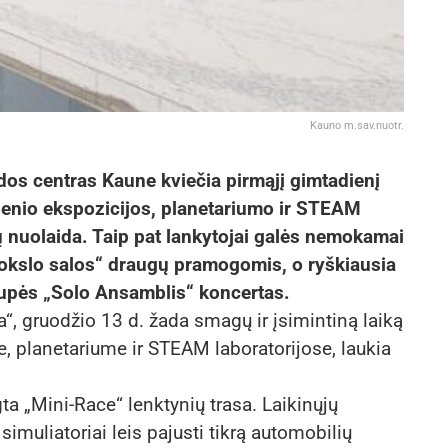
Kauno m.sav.nuotr.
dos centras Kaune kviečia pirmąjį gimtadienį
ienio ekspozicijos, planetariumo ir STEAM
 nuolaida. Taip pat lankytojai galės nemokamai
okslo salos“ draugų pramogomis, o ryškiausia
rupės „Solo Ansamblis“ koncertas.
“, gruodžio 13 d. žada smagų ir įsimintiną laiką
je, planetariume ir STEAM laboratorijose, laukia
gta „Mini-Race“ lenktynių trasa. Laikinųjų
simuliatoriai leis pajusti tikrą automobilių