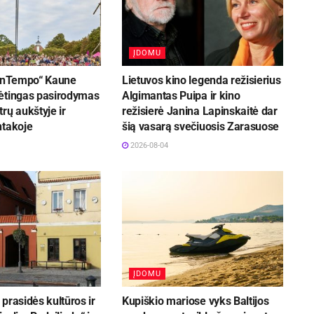
ĮDOMU
ConTempo“ Kaune
Lietuvos kino legenda režisierius
ėtingas pasirodymas
Algimantas Puipa ir kino
rų aukštyje ir
režisierė Janina Lapinskaitė dar
ntakoje
šią vasarą svečiuosis Zarasuose
2026-08-04
ĮDOMU
prasidės kultūros ir
Kupiškio mariose vyks Baltijos