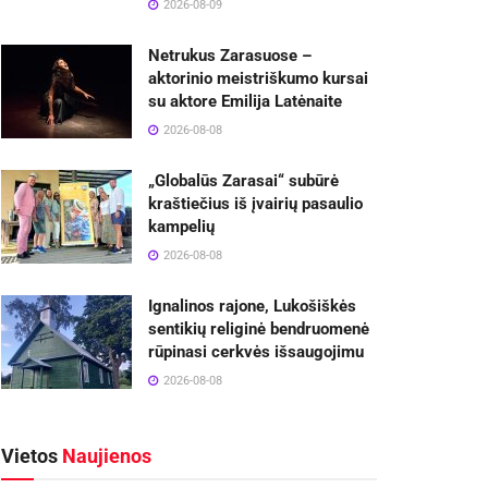
2026-08-09
Netrukus Zarasuose –
aktorinio meistriškumo kursai
su aktore Emilija Latėnaite
2026-08-08
„Globalūs Zarasai“ subūrė
kraštiečius iš įvairių pasaulio
kampelių
2026-08-08
Ignalinos rajone, Lukošiškės
sentikių religinė bendruomenė
rūpinasi cerkvės išsaugojimu
2026-08-08
Vietos
Naujienos