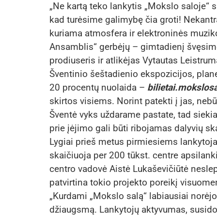
„Ne kartą teko lankytis „Mokslo saloje“ 
kad turėsime galimybę čia groti! Nekantr
kuriama atmosfera ir elektroninės muzik
Ansamblis“ gerbėjų – gimtadienį švęsime
prodiuseris ir atlikėjas Vytautas Leistrum
Šventinio šeštadienio ekspozicijos, pla
20 procentų nuolaida –
bilietai.mokslosa
skirtos visiems. Norint patekti į jas, neb
Šventė vyks uždarame pastate, tad siekian
prie įėjimo gali būti ribojamas dalyvių sk
Lygiai prieš metus pirmiesiems lankytoja
skaičiuoja per 200 tūkst. centre apsilank
centro vadovė Aistė Lukaševičiūtė neslepi
patvirtina tokio projekto poreikį visuome
„Kurdami „Mokslo salą“ labiausiai norėj
džiaugsmą. Lankytojų aktyvumas, susido