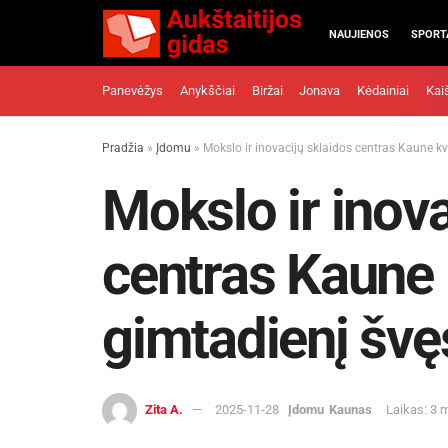
NAUJIENOS
SPORT
Panevėžys
Anykščiai
Biržai
Jonava
Kėdainiai
Kai
Pradžia
»
Įdomu
»
Mokslo ir inovacijų sklaidos centras Kaune kv
Mokslo ir inova
centras Kaune 
gimtadienį švę
Zita A.
2025-11-28
Įdomu
Kaunas
Laikas: 3 