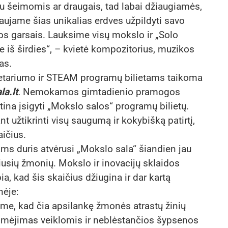
su šeimomis ar draugais, tad labai džiaugiamės,
aujame šias unikalias erdves užpildyti savo
os garsais. Lauksime visų mokslo ir „Solo
 iš širdies“, – kvietė kompozitorius, muzikos
as.
netariumo ir STEAM programų bilietams taikoma
la.lt
.
Nemokamos gimtadienio pramogos
ūtina įsigyti „Mokslo salos“ programų bilietų.
t užtikrinti visų saugumą ir kokybišką patirtį,
aičius.
ms duris atvėrusi „Mokslo sala“ šiandien jau
iusių žmonių. Mokslo ir inovacijų sklaidos
a, kad šis skaičius džiugina ir dar kartą
nėje:
ome, kad čia apsilankę žmonės atrastų žinių
mėjimas veiklomis ir neblėstančios šypsenos