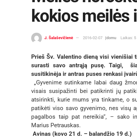
kokios meilės 
J. Šalaševičienė
2016-02-07
Įdomu
Laikas: 5
Prieš Šv. Valentino dieną visi vienišiai 
surasti savo antrąją pusę. Taigi, ši
susitikinėja ir antras puses renkasi įvai
„Gyvenime sutinkame labai daug žmonių
visais susipažinti bei patikrinti jų pa
atsirinkti, kurie mums yra tinkame, o s
patikėti viso savo gyvenimo, nes visų apl
pagalbos taip pat nereikia“, – sako int
Marius Petrauskas.
Avinas (kovo 21 d. – balandžio 19 d.)