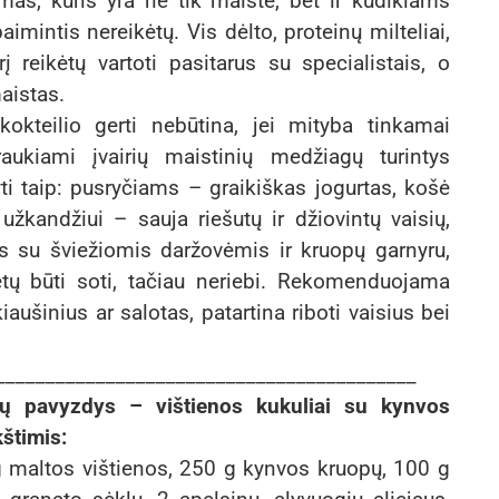
as, kuris yra ne tik maiste, bet ir kūdikiams
mintis nereikėtų. Vis dėlto, proteinų milteliai,
į reikėtų vartoti pasitarus su specialistais, o
maistas.
kokteilio gerti nebūtina, jei mityba tinkamai
raukiami įvairių maistinių medžiagų turintys
ti taip: pusryčiams – graikiškas jogurtas, košė
 užkandžiui – sauja riešutų ir džiovintų vaisių,
is su šviežiomis daržovėmis ir kruopų garnyru,
tų būti soti, tačiau neriebi. Rekomenduojama
iaušinius ar salotas, patartina riboti vaisius bei
__________________________________________
tų pavyzdys – vištienos kukuliai su kynvos
štimis:
 maltos vištienos, 250 g kynvos kruopų, 100 g