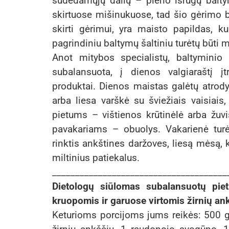
sudedamųjų dalių – pieno išrūgų baltym
skirtuose mišinukuose, tad šio gėrimo bai
skirti gėrimui, yra maisto papildas, kur
pagrindiniu baltymų šaltiniu turėtų būti 
Anot mitybos specialistų, baltyminio 
subalansuota, į dienos valgiaraštį įt
produktai. Dienos maistas galėtų atrody
arba liesa varškė su šviežiais vaisiais,
pietums – vištienos krūtinėlė arba žuv
pavakariams – obuolys. Vakarienė turė
rinktis ankštines daržoves, liesą mėsą, k
miltinius patiekalus.
______________________________________
Dietologų siūlomas subalansuotų pie
kruopomis ir garuose virtomis žirnių ank
Keturioms porcijoms jums reikės: 500 g