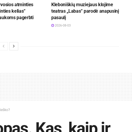
vosios atminties
Kleboniškių muziejaus klojime
nties kelias“
teatras „Labas“ parodė anapusinį
aukoms pagerbti
pasaulį
2026-08-03
 ieško?
pas. Kas, kaip ir