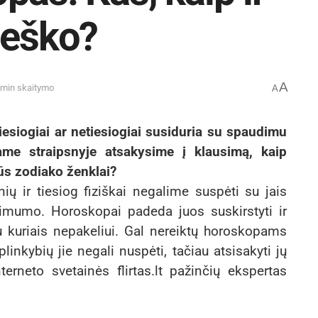
ieško?
A
 min skaitymo
A
tiesiogiai ar netiesiogiai susiduria su spaudimu
ame straipsnyje atsakysime į klausimą, kaip
rūs zodiako ženklai?
 ir tiesiog fiziškai negalime suspėti su jais
tikimumo. Horoskopai padeda juos suskirstyti ir
u kuriais nepakeliui. Gal nereiktų horoskopams
inkybių jie negali nuspėti, tačiau atsisakyti jų
erneto svetainės flirtas.lt pažinčių ekspertas