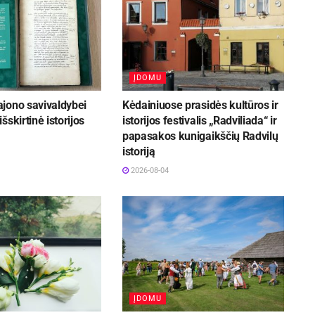
ĮDOMU
jono savivaldybei
Kėdainiuose prasidės kultūros ir
šskirtinė istorijos
istorijos festivalis „Radviliada“ ir
papasakos kunigaikščių Radvilų
istoriją
2026-08-04
ĮDOMU