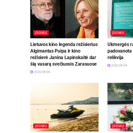
ĮDOMU
ĮDOMU
Lietuvos kino legenda režisierius
Ukmergės ra
Algimantas Puipa ir kino
padovanota i
režisierė Janina Lapinskaitė dar
relikvija
šią vasarą svečiuosis Zarasuose
2026-08-04
2026-08-04
ĮDOMU
ĮDOMU