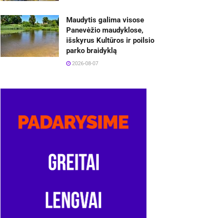
Maudytis galima visose
Panevėžio maudyklose,
išskyrus Kultūros ir poilsio
parko braidyklą
2026-08-07