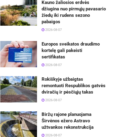
Kauno žaliosios erdvės
džiugina nuo pirmųjų pavasario
žiedų iki rudens sezono
pabaigos
2026-08-07
Europos sveikatos draudimo
kortelę gali pakeisti
sertifikatas
2026-08-07
Rokiškyje užbaigtas
remontuoti Respublikos gatvės
dviračių ir pėsčiųjų takas
2026-08-07
Biržų rajone planuojama
Širvėnos ežero Astravo
užtvankos rekonstrukcija
2026-08-07