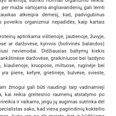
styti anemija, sutrikti normali organizmo veikla.
i per mažai vartojama angliavandenių, gali lemti
žauskas atkreipia dėmesį, kad, padvigubinus
s poveikis organizmui nepadidės, kaip kartais
oteinų aptinkama vištienoje, jautienoje, žuvyje,
ose ar daržovėse, kynvos (bolivinės balandos)
iusi nevienodai. Didžiausias baltymų kiekis
ankštinėse daržovėse, graikiniuose bei lazdyno
, kiaulienoje, kruopose, miltuose, ruginėje bei
ra piene, kefyre, grietinėje, bulvėse, svieste,
iam žmogui gali būti naudingi taip vadinamieji
da, kai reikia greitesnio raumenų atstatymo po
ireikia ir vaikams, jeigu jų augimas sutrinka dėl
cialistas sako, kad viena pagrindinių kokteilio