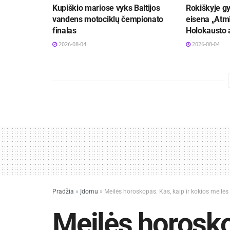
Kupiškio mariose vyks Baltijos
Rokiškyje gy
vandens motociklų čempionato
eisena „Atmi
finalas
Holokausto 
2026-08-04
2026-08-04
Pradžia
»
Įdomu
»
Meilės horoskopas. Kas, kaip ir kokios meilės
Meilės horosko