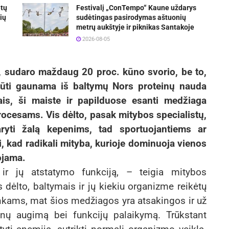
etų
Festivalį „ConTempo“ Kaune uždarys
ių
sudėtingas pasirodymas aštuonių
metrų aukštyje ir piknikas Santakoje
2026-08-05
s, sudaro maždaug 20 proc. kūno svorio, be to,
 būti gaunama iš baltymų Nors proteinų nauda
kais, ši maiste ir papilduose esanti medžiaga
ocesams. Vis dėlto, pasak mitybos specialistų,
aryti žalą kepenims, tad sportuojantiems ar
, kad radikali mityba, kurioje dominuoja vienos
ojama.
 ir jų atstatymo funkciją, – teigia mitybos
dėlto, baltymais ir jų kiekiu organizme reikėtų
nkams, mat šios medžiagos yra atsakingos ir už
ganų augimą bei funkcijų palaikymą. Trūkstant