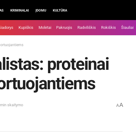
AS
KRIMINALAI
ĮDOMU
KULTŪRA
šiadorys
Kupiškis
Molėtai
Pakruojis
Radviliškis
Rokiškis
Šiauliai
sportuojantiems
istas: proteinai
portuojantiems
A
 min skaitymo
A