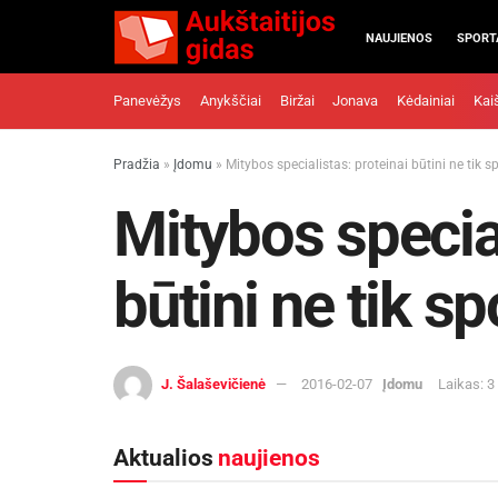
NAUJIENOS
SPORT
Panevėžys
Anykščiai
Biržai
Jonava
Kėdainiai
Kai
Pradžia
»
Įdomu
»
Mitybos specialistas: proteinai būtini ne tik 
Mitybos special
būtini ne tik s
J. Šalaševičienė
2016-02-07
Įdomu
Laikas: 3
Aktualios
naujienos