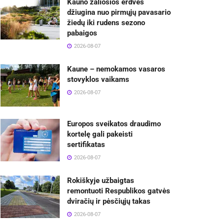
Kauno žaliosios erdvės
džiugina nuo pirmųjų pavasario
žiedų iki rudens sezono
pabaigos
2026-08-07
Kaune – nemokamos vasaros
stovyklos vaikams
2026-08-07
Europos sveikatos draudimo
kortelę gali pakeisti
sertifikatas
2026-08-07
Rokiškyje užbaigtas
remontuoti Respublikos gatvės
dviračių ir pėsčiųjų takas
2026-08-07