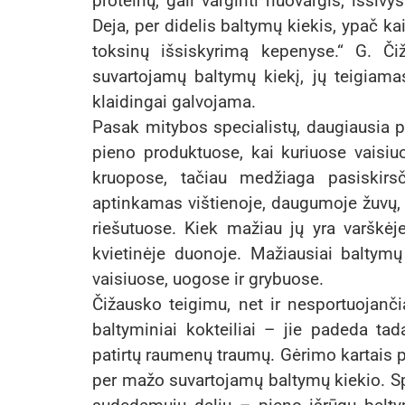
proteinų, gali varginti nuovargis, išsivy
Deja, per didelis baltymų kiekis, ypač ka
toksinų išsiskyrimą kepenyse.“ G. Či
suvartojamų baltymų kiekį, jų teigiama
klaidingai galvojama.
Pasak mitybos specialistų, daugiausia pr
pieno produktuose, kai kuriuose vaisiu
kruopose, tačiau medžiaga pasiskirsč
aptinkamas vištienoje, daugumoje žuvų, 
riešutuose. Kiek mažiau jų yra varškėje
kvietinėje duonoje. Mažiausiai baltymų y
vaisiuose, uogose ir grybuose.
Čižausko teigimu, net ir nesportuojanč
baltyminiai kokteiliai – jie padeda ta
patirtų raumenų traumų. Gėrimo kartais pr
per mažo suvartojamų baltymų kiekio. Spe