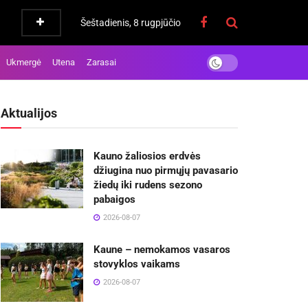
Šeštadienis, 8 rugpjūčio
Ukmergė
Utena
Zarasai
Aktualijos
Kauno žaliosios erdvės
džiugina nuo pirmųjų pavasario
žiedų iki rudens sezono
pabaigos
2026-08-07
Kaune – nemokamos vasaros
stovyklos vaikams
2026-08-07