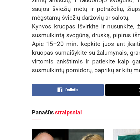
žirnių ankščių, 1 raudonojo svogūno, 1 
saujos šviežių mėtų ir petražolių, žiup
mėgstamų šviežių daržovių ar salotų.
Kynvos kruopas išvirkite ir nusunkite, ž
susmulkintą svogūną, druską, pipirus išm
Apie 15–20 min. kepkite juos ant įkaiti
kruopas sumaišykite su žalumynais, gran
virtomis ankštimis ir patiekite kaip ga
susmulkintų pomidorų, paprikų ar kitų m
Dalintis
Panašūs
straipsniai