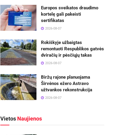
Europos sveikatos draudimo
kortelę gali pakeisti
sertifikatas
2026-08-07
Rokiškyje užbaigtas
remontuoti Respublikos gatvės
dviračių ir pėsčiųjų takas
2026-08-07
Biržų rajone planuojama
Širvėnos ežero Astravo
užtvankos rekonstrukcija
2026-08-07
Vietos
Naujienos