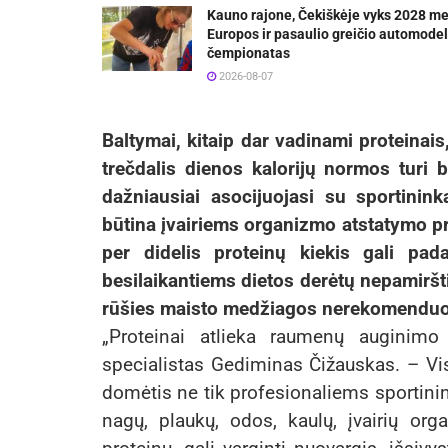
Kauno rajone, Čekiškėje vyks 2028 m
Europos ir pasaulio greičio automodel
čempionatas
2026-08-07
Baltymai, kitaip dar vadinami proteinai
trečdalis dienos kalorijų normos turi
dažniausiai asocijuojasi su sportinin
būtina įvairiems organizmo atstatymo pr
per didelis proteinų kiekis gali pad
besilaikantiems dietos derėtų nepamiršti
rūšies maisto medžiagos nerekomendu
„Proteinai atlieka raumenų auginimo
specialistas Gediminas Čižauskas. – Vis 
domėtis ne tik profesionaliems sportini
nagų, plaukų, odos, kaulų, įvairių or