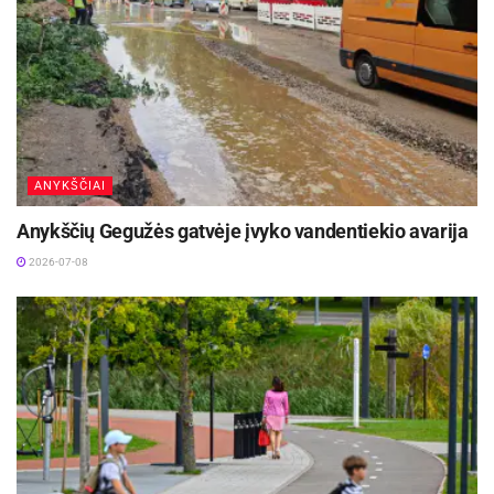
ANYKŠČIAI
Anykščių Gegužės gatvėje įvyko vandentiekio avarija
2026-07-08