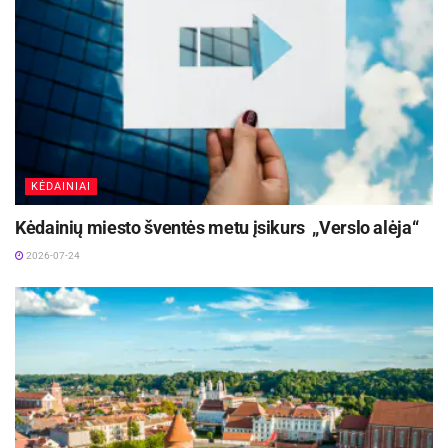
milijonų eurų, gamybos apimtys – apie 47 000
tonų mėsos ir jos gaminių per metus. Iki 55 proc.
savo produkcijos bendrovė eksportuoja į
užsienio šalis. Įmonių grupėje dirba daugiau nei
1 600 kvalifikuotų specialistų.
KĖDAINIAI
Kėdainių miesto šventės metu įsikurs „Verslo alėja“
2026-07-24