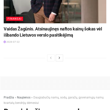
FINANSAI
Vaidas Žagūnis. Atsinaujinęs naftos kainų šokas vėl
išbando Lietuvos verslo pasitikėjimą
2026-07-22
Pradžia
»
Naujienos
»
Daugiabučių namų, sodų, garažų, gyvenamųjų namų
kvartalų bendrijų dėmesiui