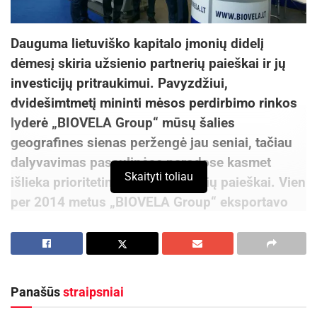
Dauguma lietuviško kapitalo įmonių didelį
dėmesį skiria užsienio partnerių paieškai ir jų
investicijų pritraukimui. Pavyzdžiui,
dvidešimtmetį mininti mėsos perdirbimo rinkos
lyderė „BIOVELA Group“ mūsų šalies
geografines sienas peržengė jau seniai, tačiau
dalyvavimas pasaulinėse parodose kasmet
Skaityti toliau
išlieka prioritetine veikla partnerių paieškai. Vien
per 2014 metus „BIOVELA Group“ eksportavo
daugiau nei 30 tūkst. tonų gaminių ir šviežios
mėsos.
Pasaulinėse parodose dalyvauja žinomiausi rinkų
Panašūs
straipsniai
prekių ženklai. „Tai yra viena retų galimybių
tiesiogiai paspausti ranką bendrovės būsimiems