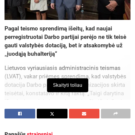
Pagal teismo sprendimą išeitų, kad naujai
perregistruotai Darbo partijai perėjo ne tik teisė
gauti valstybės dotaciją, bet ir atsakomybė už
„juodąją buhalteriją“
Lietuvos vyriausiasis administracinis teismas
(LVAT), vakar priėmęs sprendimą, kad valstybės
dotacija Darbo partijai po reorganizacijos skirta
Skaityti toliau
teisėtai, konstatavo ir kitą faktą: „Taigi darytina
išvada, jog teisių ir pareigų, kylančių iš viešosios
teisės reguliuojamų teisinių santykių, perėjimas
po reorganizacijos veiklą tęsiančiam ar naujai
sukurtam reorganizuoto asmens teises ir
Panašūs
straipsniai