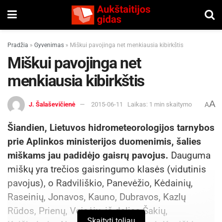
Pradžia
»
Gyvenimas
»
Miškui pavojinga net menkiausia kibirkštis
Miškui pavojinga net
menkiausia kibirkštis
A
J. Šalaševičienė
2015-06-11
Laikas: 1 min skaitymo
A
Šiandien, Lietuvos hidrometeorologijos tarnybos
prie Aplinkos ministerijos duomenimis, šalies
miškams jau padidėjo gaisrų pavojus.
Dauguma
miškų yra trečios gaisringumo klasės (vidutinis
pavojus), o Radviliškio, Panevėžio, Kėdainių,
Raseinių, Jonavos, Kauno, Dubravos, Kazlų
Rūdos, Prienų, Veisėjų, iš dalies Šakių,
Skaityti toliau