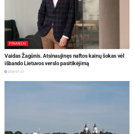
FINANSAI
Vaidas Žagūnis. Atsinaujinęs naftos kainų šokas vėl
išbando Lietuvos verslo pasitikėjimą
2026-07-22