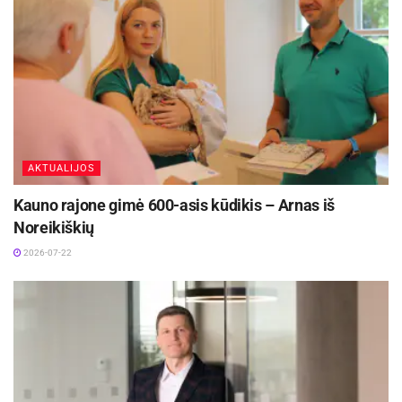
tokį platų siuntų pristatymo būdų pasirinkimą.
Išsiųsti siuntas galima per LP EXPRESS
kurjerius, visą parą veikiančiais siuntų
savitarnos terminalais LP EXPRESS 24 ar
užsukus į bet kurį iš daugiau kaip 700 paštų
Lietuvoje.
AKTUALIJOS
Kauno rajone gimė 600-asis kūdikis – Arnas iš
Noreikiškių
2026-07-22