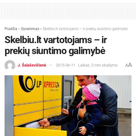
Pradžia
»
Gyvenimas
»
Skelbiu.lt vartotojams – ir prekių siuntimo galimybė
Skelbiu.lt vartotojams – ir
prekių siuntimo galimybė
A
J. Šalaševičienė
2015-06-11
Laikas: 2 min skaitymo
A