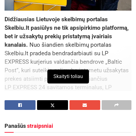
Didžiausias Lietuvoje skelbimų portalas
Skelbiu.lt pasiūlys ne tik apsipirkimo platformą,
bet ir užsakytų prekių pristatymą įvairiais
kanalais.
Nuo šiandien skelbimų portalas
Skelbiu.lt pradeda bendradarbiauti su LP
EXPRESS kurjerius valdančia bendrove „Baltic
Post“, kuri suteikia galimybę internetu užsakytas
Skaityti toliau
prekes atsiimti per visą parą veikiančius
LP EXPRESS 24 savitarnos terminalus, LP
EXPRESS kurjerį ar bet kurį paštą.
„Skelbiu.lt atlieka esminį vaidmenį parduodant
prekę – suveda pirkėją ir pardavėją. Tačiau šiems
Panašūs
straipsniai
dar reikia susitarti dėl atsiskaitymo, daikto
perdavimo ar pristatymo. Taigi matėme galimybę