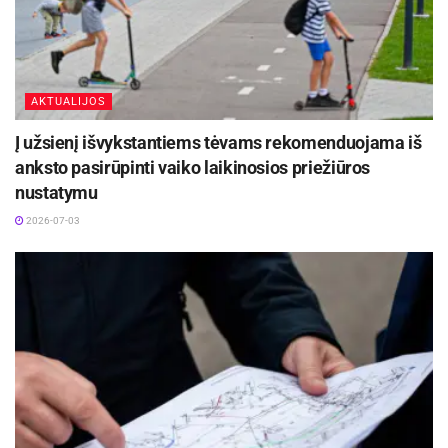
AKTUALIJOS
Į užsienį išvykstantiems tėvams rekomenduojama iš
anksto pasirūpinti vaiko laikinosios priežiūros
nustatymu
2026-07-03