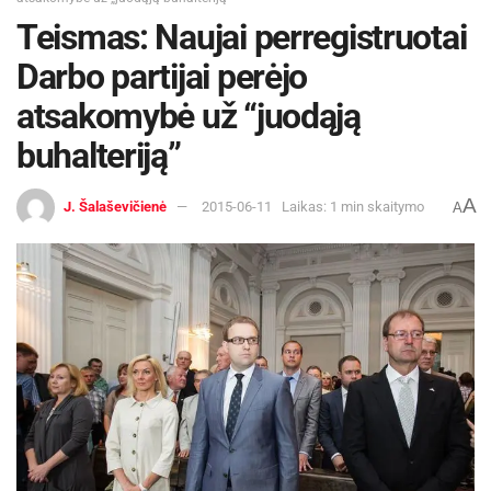
Teismas: Naujai perregistruotai
Darbo partijai perėjo
atsakomybė už “juodąją
buhalteriją”
A
J. Šalaševičienė
2015-06-11
Laikas: 1 min skaitymo
A