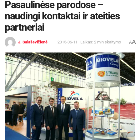
Pasaulinėse parodose –
naudingi kontaktai ir ateities
partneriai
A
J. Šalaševičienė
2015-06-11
Laikas: 2 min skaitymo
A