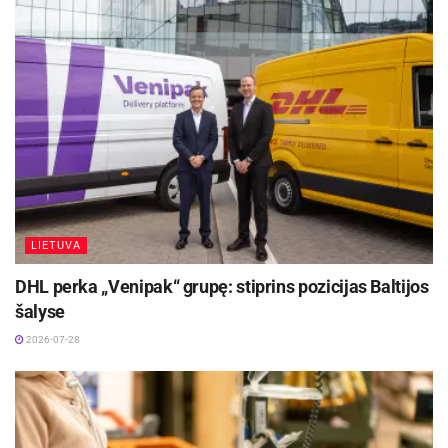
po vienu stogu savo produkciją pristatė daugiau
nei 2400 įmonių: importuotojų, eksportuotojų,
didžiųjų prekybos centrų atstovų, didmenininkų.
Pastaraisiais metais „BIOVELA Group“ atstovai
taip pat dalyvavo tokiose parodose kaip HALAL
EXPO EUROP (Olandija) 2015 m., WORLDFOOD
(Kazachstanas) 2015 m., PLMA (Olandija) 2014
m.
LIETUVA
Aktualios
naujienos
DHL perka „Venipak“ grupę: stiprins pozicijas Baltijos
šalyse
Panevėžio regiono verslui – galimybė užmegzti
ryšius su Jungtinės Karalystės partneriais
2026-07-28
2026-07-30
Rokiškio rajono savivaldybės 100 didžiausių
įmonių 2025 m. apyvarta siekė 230,7 mln. Eur
2026-07-29