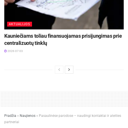
AKTUALIJOS
Kauniečiams toliau finansuojamas prisijungimas prie
centralizuotų tinklų
2026-07-03
Pradžia
»
Naujienos
»
Pasaulinėse parodose – naudingi kontaktai ir ateities
partneriai