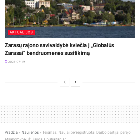
AKTUALIJOS
Zarasų rajono savivaldybė kviečia į „Globalūs
Zarasai“ bendruomenės susitikimą
2026-07-19
Pradžia
»
Naujienos
»
Teismas: Naujai perregistruotai Darbo partijai perėjo
atsakomybė už „juodąją buhalteriją”